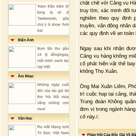
chặt chẽ với Cảng vụ H
'Nam thần trăm tỷ'
truy tìm, xác minh đối t
từng là võ sĩ
nghiêm theo quy định p
Taekwondo, gây
chú ý ở show 'Anh
truyền, vận động nhân d
trai'
các quy định về an toàn
Điện Ảnh
Ngay sau khi nhận đượ
Bom tấn thu gần
24 tỷ đồng/ngày,
Cảng vụ hàng không miề
một mình oanh tạc
cố phát hiện vật thể ba
rạp Việt
không Thọ Xuân.
Âm Nhạc
Những ngày cuối
Ông Mai Xuân Liêm, Phó
đời của tác giả lời
trì cuộc họp tại cảng, 
thơ 'Hà Nội mùa
Trung đoàn Không quân
vắng những cơn
đơn vị trong ngành hàng
mưa'
cố này./.
Văn Học
Ra mắt Mạng lưới
Tri thức Việt Nam
Phản Hồi Của Độc Giả Về Bài