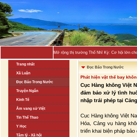
Mở rộng thị trường Thổ Nhĩ Kỳ: Cơ hội lớn ch
Trang nhất
Đọc Báo Trong Nước
Xã Luận
Phát hiện vật thể bay khôn
Đọc Báo Trong Nước
Cục Hàng không Việt N
Truyện Ngắn
đảm bảo xử lý tình huố
nhập trái phép tại Cản
Kinh Tế
Âm vang sử Việt
Cục Hàng không Việt Na
Tin Thể Thao
Hóa, Cảng vụ hàng khô
Y Học
triển khai biện pháp bả
Tâm lý - Xã hội