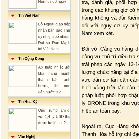
tra, đánh giá, phối hợ
Hormuz 60 ngày
trong các khung giờ có 
Tin Việt Nam
hàng không và đài Kiểm
Bộ Ngoại giao tiếp
đối với nguy cơ uy hiế
nhận bản sao Thư
Nam xem xét.
ủy nhiệm bổ nhiệm
Đại sứ Đan Mạch
Đối với Cảng vụ hàng k
tại Việt Nam
cảng vụ chủ trì điều tra
Tin Cộng Đồng
trái phép các ngày 13-
Áp thấp nhiệt đới
lượng chức năng tại địa
khả năng mạnh
vực dân cư lân cận cảng
thành bão, ảnh
hưởng thế nào
hiếp vùng trời lân cận
đến nước ta?
pháp luật; phối hợp chặ
Tin Hoa Kỳ
lý DRONE trong khu vực
hiếp an toàn bay.
Ông Trump làm gì
với 1,4 tỷ USD thu
được từ tiền số?
Ngoài ra, Cục Hàng khô
Thanh Hóa hỗ trợ chỉ đ
Văn Nghệ