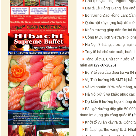
Chủ tịch Quốc hội: Ngành Ngoạ
Đại tá Lê Hồng Giang làm Ph
Bộ trưởng Đào Hồng Lan: Cần 
Quốc hội xây dựng luật để mở 
Khẩn trương giúp dân tìm lại tà
Công ty Du lịch Vietravel bị p
Hà Nội: 7 tháng, thương mại - 
Truy tố bà chủ sản xuất, buôn
Tổng Bí thư, Chủ tịch nước Tô 
hiện đại
(29-07-2026)
Bộ Y tế yêu cầu điều tra vụ 8
Vụ Thứ trưởng NN&MT bị bắt: T
Vẽ lợi nhuận 20% mỗi tháng, 
Hà Nội xử lý và khắc phục các
Dự kiến 9 trường hợp không đư
Bóc gỡ đường dây gần 50.000 
đoạn lợi dụng gia công quốc tế
(2
Khởi tố vụ án xảy ra tại Công t
Khắc phục 'thẻ vàng' IUU: Nhật