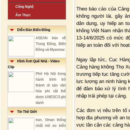
Công Nghệ
Theo báo cáo của Cảng 
Ẩm Thực
không người lái, gây ả
dân dụng, uy hiếp an t
không Việt Nam nhận thấy
Diễn Đàn Biển Đông
13-14/6/2025 có mức độ
ASEAN bàn về
Trung Đông, Biển
hiếp an toàn đối với hoạ
Đông và Myanmar
Ngay lập tức, Cục Hàn
Hình Ảnh Quê Nhà - Video
Cảng hàng không Thọ Xu
Clip
trương tiếp tục tăng cườ
Phở Hà Nội trong
hành trình trở
lực lượng an ninh hàng 
thành di sản văn
để đảm bảo xử lý tình h
hóa phi vật thể
nhập trái phép tại cảng.
được UNESCO ghi
danh
Các đơn vị nêu trên tổ 
Tin Thế Giới
hợp địa phương về an to
Iran, Oman thống
vực lân cận các cảng h
nhất mở eo biển