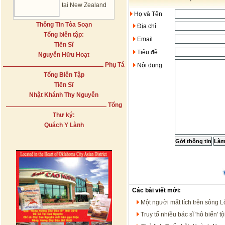
tại New Zealand
Họ và Tên
Thông Tin Tòa Soạn
Địa chỉ
Tổng biên tập:
Email
Tiến Sĩ
Tiêu đề
Nguyễn Hữu Hoạt
Phụ Tá
Nội dung
Tổng Biên Tập
Tiến Sĩ
Nhật Khánh Thy Nguyễn
Tổng
Thư ký:
Quách Y Lành
Các bài viết mới:
Một người mất tích trên sông 
Truy tố nhiều bác sĩ 'hô biến'