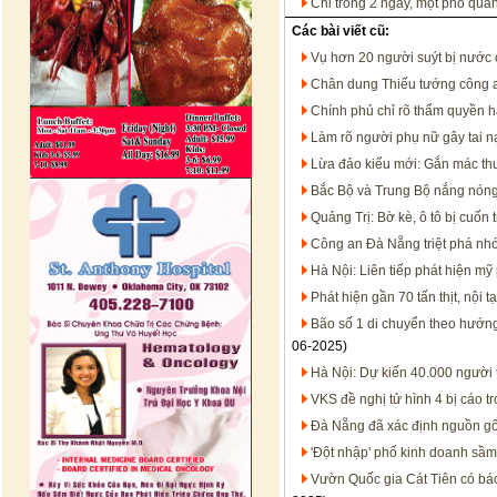
Chỉ trong 2 ngày, một phó quả
Các bài viết cũ:
Vụ hơn 20 người suýt bị nước 
Chân dung Thiếu tướng công a
Chính phủ chỉ rõ thẩm quyền h
Làm rõ người phụ nữ gây tai n
Lừa đảo kiểu mới: Gắn mác thư
Bắc Bộ và Trung Bộ nắng nóng
Quảng Trị: Bờ kè, ô tô bị cuốn 
Công an Đà Nẵng triệt phá nhó
Hà Nội: Liên tiếp phát hiện m
Phát hiện gần 70 tấn thịt, nội
Bão số 1 di chuyển theo hướng
06-2025)
Hà Nội: Dự kiến 40.000 người
VKS đề nghị tử hình 4 bị cáo
Đà Nẵng đã xác định nguồn gốc
'Đột nhập' phố kinh doanh sầm
Vườn Quốc gia Cát Tiên có báo 