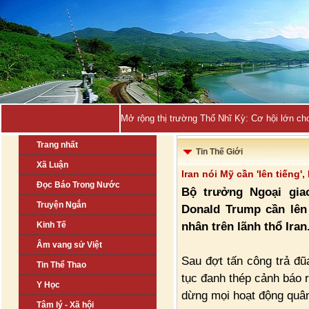
Mở rộng thị trường Thổ Nhĩ Kỳ: Cơ hội lớn ch
Trang nhất
Tin Thế Giới
Xã Luận
Iran nói Mỹ cần 'lên tiếng',
Đọc Báo Trong Nước
Bộ trưởng Ngoại gia
Truyện Ngắn
Donald Trump cần lên
nhân trên lãnh thổ Iran
Kinh Tế
Âm vang sử Việt
Sau đợt tấn công trả đũa
Tin Thể Thao
tục đanh thép cảnh báo 
Y Học
dừng mọi hoạt động quân 
Tâm lý - Xã hội