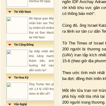
ngôn IDF Avichay Adraee
Hormuz 60 ngày
rời khỏi khu vực gần cơ
Tin Việt Nam
có thông báo mới".
Bộ Ngoại giao tiếp
nhận bản sao Thư
Cùng đó, ông Israel Kat
ủy nhiệm bổ nhiệm
ra lệnh sơ tán cư dân T
Đại sứ Đan Mạch
tại Việt Nam
Tờ The Times of Israel 
Tin Cộng Đồng
200 người bị thương sa
Áp thấp nhiệt đới
(UAV) Iran tập kích nhi
khả năng mạnh
15-6 (theo giờ địa phươn
thành bão, ảnh
hưởng thế nào
đến nước ta?
Theo ước tính mới nhất 
Tin Hoa Kỳ
ba đợt; đồng thời triển 
Ông Trump làm gì
với 1,4 tỷ USD thu
Một tên lửa Iran rơi tr
được từ tiền số?
phá hủy một tòa nhà tại
200 người trọng thương.
Văn Nghệ