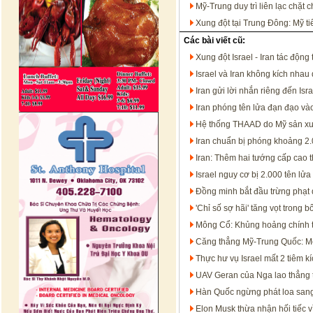
Mỹ-Trung duy trì liên lạc chặt
Xung đột tại Trung Đông: Mỹ t
Các bài viết cũ:
Xung đột Israel - Iran tác độn
Israel và Iran không kích nhau d
Iran gửi lời nhắn riêng đến Is
Iran phóng tên lửa đạn đạo vào
Hệ thống THAAD do Mỹ sản xuất 
Iran chuẩn bị phóng khoảng 2.
Iran: Thêm hai tướng cấp cao t
Israel nguy cơ bị 2.000 tên lử
Đồng minh bắt đầu trừng phạt 
'Chỉ số sợ hãi' tăng vọt trong b
Mông Cổ: Khủng hoảng chính trị
Căng thẳng Mỹ-Trung Quốc: Mộ
Thực hư vụ Israel mất 2 tiêm kí
UAV Geran của Nga lao thẳng 
Hàn Quốc ngừng phát loa sang
Elon Musk thừa nhận hối tiếc 