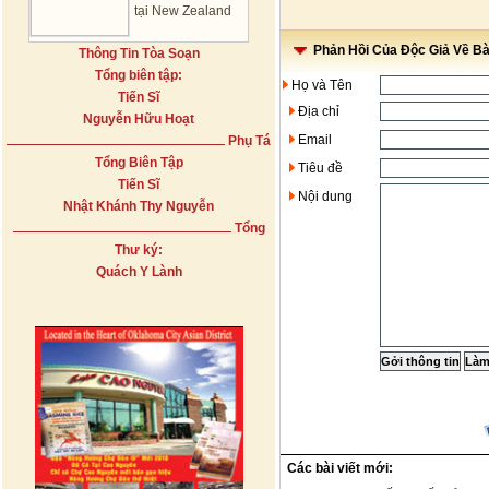
tại New Zealand
Phản Hồi Của Độc Giả Về Bài
Thông Tin Tòa Soạn
Tổng biên tập:
Họ và Tên
Tiến Sĩ
Địa chỉ
Nguyễn Hữu Hoạt
Email
Phụ Tá
Tổng Biên Tập
Tiêu đề
Tiến Sĩ
Nội dung
Nhật Khánh Thy Nguyễn
Tổng
Thư ký:
Quách Y Lành
Các bài viết mới: