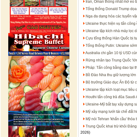
Iran, Oman thống nhất mở eo 
Tổng thống Donald Trump dọa t
Nga đa dạng hóa các tuyến vận
Ukraine thực hiện vụ tấn công 
Ukraine tập kích nhà máy lọc 
Cựu tổng thống Hàn Quốc bị t
Tổng thống Putin: Ukraine sớm
Australia chi gần 10 tỷ USD c
Rừng nhân tạo Trung Quốc 'lớn
Pháp: Tấn công bằng dao tại t
Bồ Đào Nha thu giữ lượng lớn 
Bộ trưởng Giáo dục Ấn Độ từ c
Ukraine tập kích loạt mục tiêu
Houthi tấn công trả đũa Saudi 
Ukraine-Mỹ bắt tay xây dựng s
Mỹ xây mạng lưới tái chế đất h
Mỹ nói Tehran 'khẩn cầu' thỏa 
Trung Quốc khai trừ khỏi Đảng
2026)