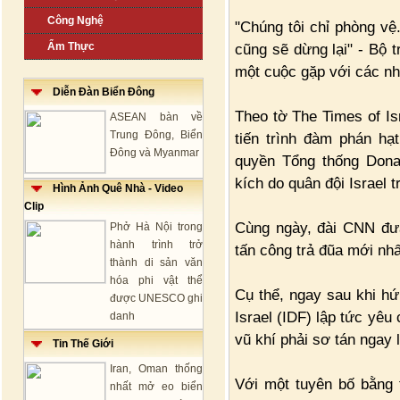
Công Nghệ
"Chúng tôi chỉ phòng vệ.
Ẩm Thực
cũng sẽ dừng lại" - Bộ t
một cuộc gặp với các nh
Diễn Đàn Biển Đông
Theo tờ The Times of Isr
ASEAN bàn về
Trung Đông, Biển
tiến trình đàm phán hạ
Đông và Myanmar
quyền Tổng thống Dona
kích do quân đội Israel 
Hình Ảnh Quê Nhà - Video
Clip
Cùng ngày, đài CNN đưa 
Phở Hà Nội trong
hành trình trở
tấn công trả đũa mới nhấ
thành di sản văn
hóa phi vật thể
Cụ thể, ngay sau khi hứ
được UNESCO ghi
Israel (IDF) lập tức yê
danh
vũ khí phải sơ tán ngay 
Tin Thế Giới
Iran, Oman thống
Với một tuyên bố bằng 
nhất mở eo biển