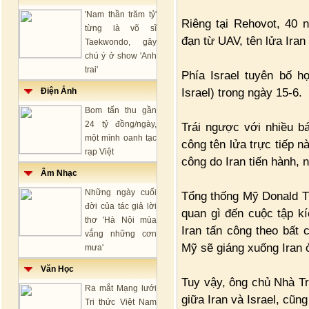
'Nam thần trăm tỷ'
Riêng tại Rehovot, 40 
từng là võ sĩ
đạn từ UAV, tên lửa Iran 
Taekwondo, gây
chú ý ở show 'Anh
trai'
Phía Israel tuyên bố 
Israel) trong ngày 15-6.
Điện Ảnh
Bom tấn thu gần
24 tỷ đồng/ngày,
Trái ngược với nhiều b
một mình oanh tạc
công tên lửa trực tiếp 
rạp Việt
công do Iran tiến hành,
Âm Nhạc
Những ngày cuối
Tổng thống Mỹ Donald T
đời của tác giả lời
quan gì đến cuộc tập kí
thơ 'Hà Nội mùa
Iran tấn công theo bất
vắng những cơn
Mỹ sẽ giáng xuống Iran 
mưa'
Văn Học
Tuy vậy, ông chủ Nhà Tr
Ra mắt Mạng lưới
giữa Iran và Israel, cũ
Tri thức Việt Nam