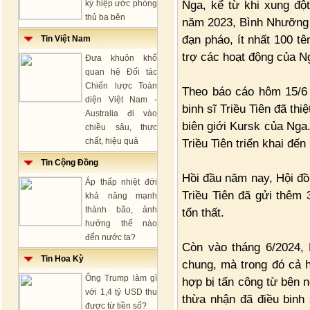
Nga, kể từ khi xung độ
ký hiệp ước phòng
thủ ba bên
năm 2023, Bình Nhưỡng 
đạn pháo, ít nhất 100 tê
Tin Việt Nam
trợ các hoạt động của Ng
Đưa khuôn khổ
quan hệ Đối tác
Chiến lược Toàn
Theo báo cáo hôm 15/6 
diện Việt Nam -
binh sĩ Triều Tiên đã th
Australia đi vào
biên giới Kursk của Nga.
chiều sâu, thực
chất, hiệu quả
Triều Tiên triển khai đế
Tin Cộng Đồng
Hồi đầu năm nay, Hội đ
Áp thấp nhiệt đới
Triều Tiên đã gửi thêm 
khả năng mạnh
thành bão, ảnh
tổn thất.
hưởng thế nào
đến nước ta?
Còn vào tháng 6/2024, 
Tin Hoa Kỳ
chung, mà trong đó cả 
Ông Trump làm gì
hợp bị tấn công từ bên n
với 1,4 tỷ USD thu
thừa nhận đã điều binh 
được từ tiền số?