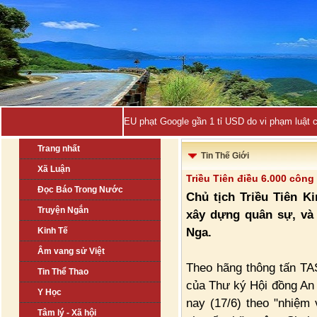
EU phạt Google gần 1 tỉ USD do vi phạm luật 
Trang nhất
Tin Thế Giới
Xã Luận
Triều Tiên điều 6.000 côn
Đọc Báo Trong Nước
Chủ tịch Triều Tiên K
Truyện Ngắn
xây dựng quân sự, và 
Nga.
Kinh Tế
Âm vang sử Việt
Theo hãng thông tấn TA
Tin Thể Thao
của Thư ký Hội đồng An
Y Học
nay (17/6) theo "nhiệm 
Tâm lý - Xã hội