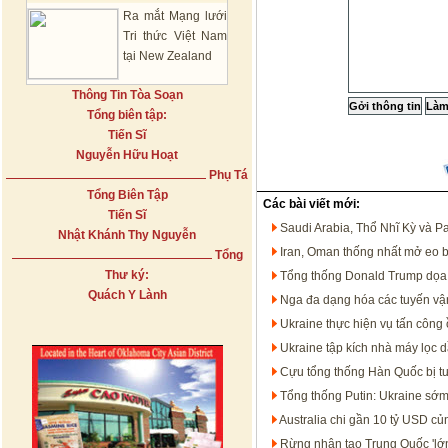
Ra mắt Mạng lưới
Tri thức Việt Nam
tại New Zealand
Thông Tin Tòa Soạn
Tổng biên tập:
Tiến Sĩ
Nguyễn Hữu Hoạt
Phụ Tá
Tổng Biên Tập
Các bài viết mới:
Tiến Sĩ
Saudi Arabia, Thổ Nhĩ Kỳ và P
Nhật Khánh Thy Nguyễn
Iran, Oman thống nhất mở eo 
Tổng
Thư ký:
Tổng thống Donald Trump dọa t
Quách Y Lành
Nga đa dạng hóa các tuyến vận
Ukraine thực hiện vụ tấn công 
Ukraine tập kích nhà máy lọc 
Cựu tổng thống Hàn Quốc bị t
Tổng thống Putin: Ukraine sớm
Australia chi gần 10 tỷ USD c
Rừng nhân tạo Trung Quốc 'lớn