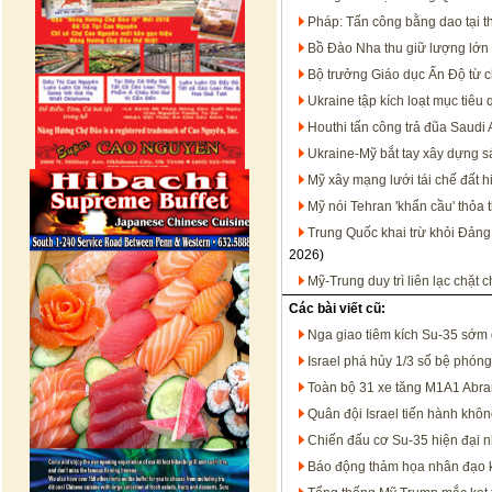
Pháp: Tấn công bằng dao tại t
Bồ Đào Nha thu giữ lượng lớn 
Bộ trưởng Giáo dục Ấn Độ từ c
Ukraine tập kích loạt mục tiêu
Houthi tấn công trả đũa Saudi 
Ukraine-Mỹ bắt tay xây dựng s
Mỹ xây mạng lưới tái chế đất h
Mỹ nói Tehran 'khẩn cầu' thỏa 
Trung Quốc khai trừ khỏi Đảng
2026)
Mỹ-Trung duy trì liên lạc chặt
Các bài viết cũ:
Nga giao tiêm kích Su-35 sớm g
Israel phá hủy 1/3 số bệ phóng
Toàn bộ 31 xe tăng M1A1 Abra
Quân đội Israel tiến hành khô
Chiến đấu cơ Su-35 hiện đại nhấ
Báo động thảm họa nhân đạo khi