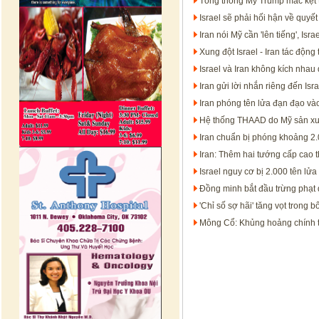
Tổng thống Mỹ Trump mắc kẹt t
Israel sẽ phải hối hận về quyết
Iran nói Mỹ cần 'lên tiếng', Isr
Xung đột Israel - Iran tác độn
Israel và Iran không kích nhau d
Iran gửi lời nhắn riêng đến Is
Iran phóng tên lửa đạn đạo vào
Hệ thống THAAD do Mỹ sản xuất 
Iran chuẩn bị phóng khoảng 2.
Iran: Thêm hai tướng cấp cao t
Israel nguy cơ bị 2.000 tên lử
Đồng minh bắt đầu trừng phạt 
'Chỉ số sợ hãi' tăng vọt trong b
Mông Cổ: Khủng hoảng chính trị