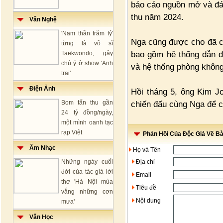
báo cáo nguồn mở và đán
thu năm 2024.
Văn Nghệ
'Nam thần trăm tỷ'
Nga cũng được cho đã cu
từng là võ sĩ
bao gồm hệ thống dẫn đư
Taekwondo, gây
chú ý ở show 'Anh
và hệ thống phòng khôn
trai'
Điện Ảnh
Hồi tháng 5, ông Kim Jo
Bom tấn thu gần
chiến đấu cùng Nga để c
24 tỷ đồng/ngày,
một mình oanh tạc
rạp Việt
Phản Hồi Của Độc Giả Về Bài
Âm Nhạc
Họ và Tên
Những ngày cuối
Địa chỉ
đời của tác giả lời
Email
thơ 'Hà Nội mùa
Tiêu đề
vắng những cơn
Nội dung
mưa'
Văn Học