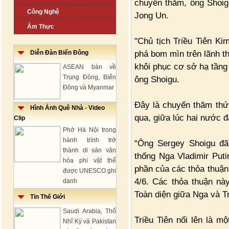
chuyến thăm, ông Shoig
Công Nghệ
Jong Un.
Ẩm Thực
"Chủ tịch Triều Tiên Ki
phá bom mìn trên lãnh t
Diễn Đàn Biển Đông
khôi phục cơ sở hạ tầng
ASEAN bàn về
Trung Đông, Biển
ông Shoigu.
Đông và Myanmar
Đây là chuyến thăm thứ 
Hình Ảnh Quê Nhà - Video
qua, giữa lúc hai nước 
Clip
Phở Hà Nội trong
hành trình trở
“Ông Sergey Shoigu đã
thành di sản văn
thống Nga Vladimir Puti
hóa phi vật thể
phần của các thỏa thuận
được UNESCO ghi
4/6. Các thỏa thuận nà
danh
Toàn diện giữa Nga và Tr
Tin Thế Giới
Saudi Arabia, Thổ
Triều Tiên nổi lên là m
Nhĩ Kỳ và Pakistan