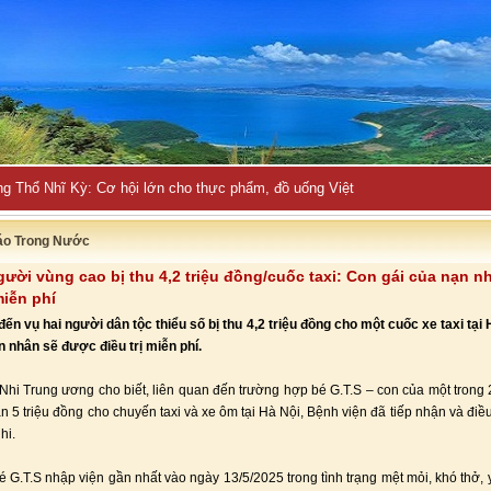
ng Thổ Nhĩ Kỳ: Cơ hội lớn cho thực phẩm, đồ uống Việt
áo Trong Nước
gười vùng cao bị thu 4,2 triệu đồng/cuốc taxi: Con gái của nạn 
miễn phí
đến vụ hai người dân tộc thiểu số bị thu 4,2 triệu đồng cho một cuốc xe taxi tại 
n nhân sẽ được điều trị miễn phí.
Nhi Trung ương cho biết, liên quan đến trường hợp bé G.T.S – con của một trong
ần 5 triệu đồng cho chuyến taxi và xe ôm tại Hà Nội, Bệnh viện đã tiếp nhận và điều 
hi.
é G.T.S nhập viện gần nhất vào ngày 13/5/2025 trong tình trạng mệt mỏi, khó thở, 