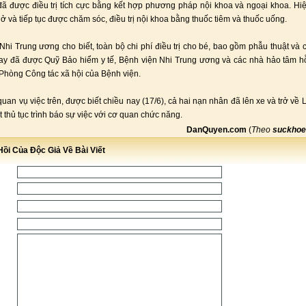
ẻ đã được điều trị tích cực bằng kết hợp phương pháp nội khoa và ngoại khoa. Hiệ
hở và tiếp tục được chăm sóc, điều trị nội khoa bằng thuốc tiêm và thuốc uống.
Nhi Trung ương cho biết, toàn bộ chi phí điều trị cho bé, bao gồm phẫu thuật và c
ay đã được Quỹ Bảo hiểm y tế, Bệnh viện Nhi Trung ương và các nhà hảo tâm hỗ 
Phòng Công tác xã hội của Bệnh viện.
quan vụ việc trên, được biết chiều nay (17/6), cả hai nạn nhân đã lên xe và trở về 
t thủ tục trình báo sự việc với cơ quan chức năng.
DanQuyen.com
(
Theo
suckhoe
ồi Của Độc Giả Về Bài Viết