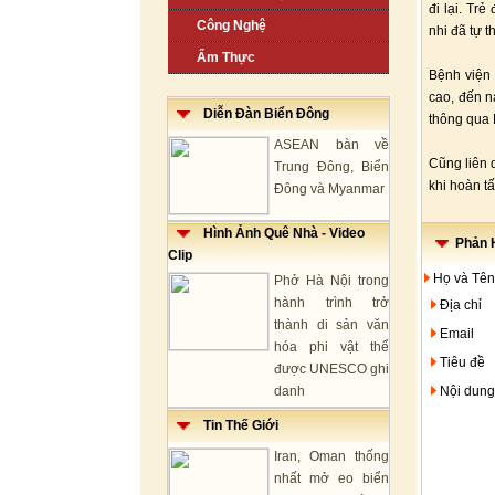
đi lại. Tr
Công Nghệ
nhi đã tự t
Ẩm Thực
Bệnh viện 
cao, đến n
Diễn Đàn Biển Đông
thông qua 
ASEAN bàn về
Cũng liên 
Trung Đông, Biển
khi hoàn tấ
Đông và Myanmar
Hình Ảnh Quê Nhà - Video
Phản H
Clip
Họ và Tên
Phở Hà Nội trong
hành trình trở
Địa chỉ
thành di sản văn
Email
hóa phi vật thể
Tiêu đề
được UNESCO ghi
danh
Nội dung
Tin Thế Giới
Iran, Oman thống
nhất mở eo biển