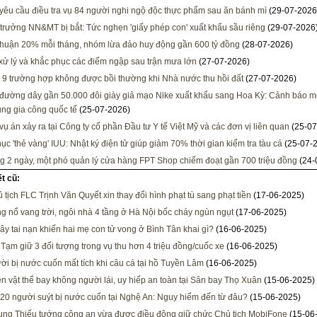
 yêu cầu điều tra vụ 84 người nghi ngộ độc thực phẩm sau ăn bánh mì
(29-07-2026
trưởng NN&MT bị bắt: Tức nghẹn 'giấy phép con' xuất khẩu sầu riêng
(29-07-2026
nhuận 20% mỗi tháng, nhóm lừa đảo huy động gần 600 tỷ đồng
(28-07-2026)
xử lý và khắc phục các điểm ngập sau trận mưa lớn
(27-07-2026)
 9 trường hợp không được bồi thường khi Nhà nước thu hồi đất
(27-07-2026)
đường dây gần 50.000 đôi giày giả mạo Nike xuất khẩu sang Hoa Kỳ: Cảnh báo mớ
ụng gia công quốc tế
(25-07-2026)
 vụ án xảy ra tại Công ty cổ phần Đầu tư Y tế Việt Mỹ và các đơn vị liên quan
(25-07
ục 'thẻ vàng' IUU: Nhật ký điện tử giúp giảm 70% thời gian kiểm tra tàu cá
(25-07-
ng 2 ngày, một phó quản lý cửa hàng FPT Shop chiếm đoạt gần 700 triệu đồng
(24-
ết cũ:
 tịch FLC Trịnh Văn Quyết xin thay đổi hình phạt tù sang phạt tiền
(17-06-2025)
ng nổ vang trời, ngôi nhà 4 tầng ở Hà Nội bốc cháy ngùn ngụt
(17-06-2025)
gây tai nạn khiến hai mẹ con tử vong ở Bình Tân khai gì?
(16-06-2025)
 Tạm giữ 3 đối tượng trong vụ thu hơn 4 triệu đồng/cuốc xe
(16-06-2025)
ời bị nước cuốn mất tích khi câu cá tại hồ Tuyền Lâm
(16-06-2025)
ện vật thể bay không người lái, uy hiếp an toàn tại Sân bay Thọ Xuân
(15-06-2025)
20 người suýt bị nước cuốn tại Nghệ An: Nguy hiểm đến từ đâu?
(15-06-2025)
ng Thiếu tướng công an vừa được điều động giữ chức Chủ tịch MobiFone
(15-06