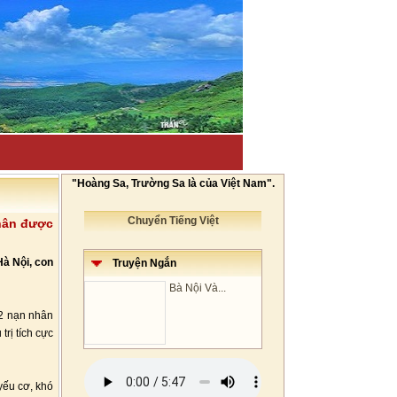
"Hoàng Sa, Trường Sa là của Việt Nam".
Chuyển Tiếng Việt
nhân được
Hà Nội, con
Truyện Ngắn
Bà Nội Và...
 2 nạn nhân
trị tích cực
yếu cơ, khó