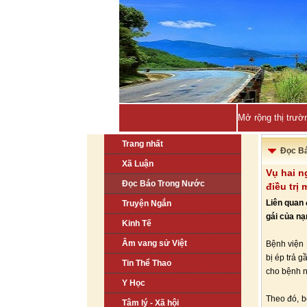
Mở rộng thị trườ
Trang nhất
Đọc B
Xã Luận
Vụ hai n
Đọc Báo Trong Nước
điều trị 
Liên quan 
Truyện Ngắn
gái của nạ
Kinh Tế
Âm vang sử Việt
Bệnh viện 
bị ép trả g
Tin Thể Thao
cho bệnh n
Y Học
Theo đó, b
Tâm lý - Xã hội