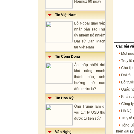
Hormuz 60 ngày
Tin Việt Nam
Bộ Ngoại giao tiếp
nhận bản sao Thư
ủy nhiệm bổ nhiệm
Đại sứ Đan Mạch
Các bài vi
tại Việt Nam
Một ngư
Tin Cộng Đồng
Truy tố
Áp thấp nhiệt đới
Chủ tịc
khả năng mạnh
Đại tá 
thành bão, ảnh
Bộ trưở
hưởng thế nào
đến nước ta?
Quốc hộ
Khẩn trư
Tin Hoa Kỳ
Công ty
Ông Trump làm gì
Hà Nội:
với 1,4 tỷ USD thu
Truy tố
được từ tiền số?
Tổng Bí
hiện đại
(2
Văn Nghệ