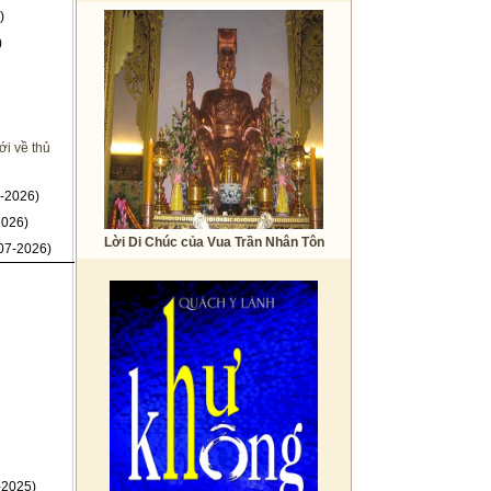
)
)
i về thủ
-2026)
2026)
Lời Di Chúc của Vua Trần Nhân Tôn
07-2026)
-2025)