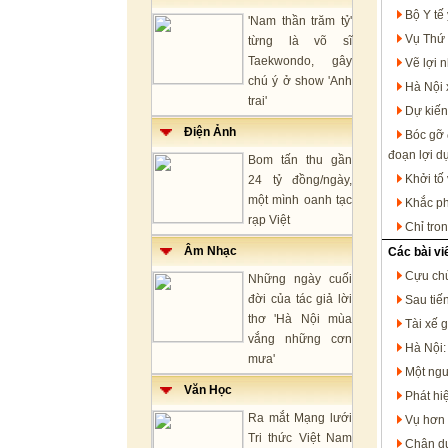
Bộ Y tế
'Nam thần trăm tỷ'
Vụ Thứ 
từng là võ sĩ
Taekwondo, gây
Vẽ lợi 
chú ý ở show 'Anh
Hà Nội 
trai'
Dự kiến
Điện Ảnh
Bóc gỡ 
đoạn lợi d
Bom tấn thu gần
Khởi tố
24 tỷ đồng/ngày,
một mình oanh tạc
Khắc ph
rạp Việt
Chỉ tro
Âm Nhạc
Các bài vi
Cựu chủ
Những ngày cuối
đời của tác giả lời
Sau tiế
thơ 'Hà Nội mùa
Tài xế 
vắng những cơn
Hà Nội:
mưa'
Một ngư
Văn Học
Phát hi
Ra mắt Mạng lưới
Vụ hơn 
Tri thức Việt Nam
Chân du