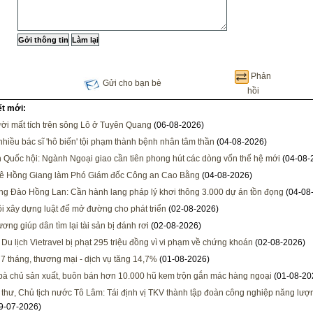
Phản
Gửi cho bạn bè
hồi
ết mới:
ời mất tích trên sông Lô ở Tuyên Quang
(06-08-2026)
 nhiều bác sĩ 'hô biến' tội phạm thành bệnh nhân tâm thần
(04-08-2026)
h Quốc hội: Ngành Ngoại giao cần tiên phong hút các dòng vốn thế hệ mới
(04-08-
Lê Hồng Giang làm Phó Giám đốc Công an Cao Bằng
(04-08-2026)
ng Đào Hồng Lan: Cần hành lang pháp lý khơi thông 3.000 dự án tồn đọng
(04-08
i xây dựng luật để mở đường cho phát triển
(02-08-2026)
ơng giúp dân tìm lại tài sản bị đánh rơi
(02-08-2026)
 Du lịch Vietravel bị phạt 295 triệu đồng vì vi phạm về chứng khoán
(02-08-2026)
 7 tháng, thương mại - dịch vụ tăng 14,7%
(01-08-2026)
 bà chủ sản xuất, buôn bán hơn 10.000 hũ kem trộn gắn mác hàng ngoại
(01-08-20
 thư, Chủ tịch nước Tô Lâm: Tái định vị TKV thành tập đoàn công nghiệp năng lượng
9-07-2026)