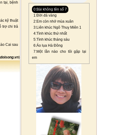
n tại, bệnh
0:Bài không tên số 7
1:Đời đá vàng
ác kỹ thuật
2:Em còn nhớ mùa xuân
trợ chi trả
3:Liên khúc Ngô Thuỵ Miên 1
4:Tình khúc thứ nhất
5:Tình khúc tháng sáu
Lào Cai sau
6:Áo lụa Hà Đông
7:Một lần nào cho tôi gặp lại
doisong.vn
)
em