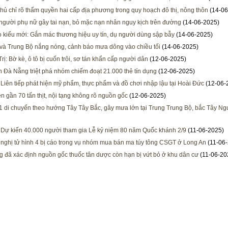
hủ chỉ rõ thẩm quyền hai cấp địa phương trong quy hoạch đô thị, nông thôn
(14-06
người phụ nữ gây tai nạn, bỏ mặc nạn nhân nguy kịch trên đường
(14-06-2025)
 kiểu mới: Gắn mác thương hiệu uy tín, dụ người dùng sập bẫy
(14-06-2025)
và Trung Bộ nắng nóng, cảnh báo mưa dông vào chiều tối
(14-06-2025)
rị: Bờ kè, ô tô bị cuốn trôi, sơ tán khẩn cấp người dân
(12-06-2025)
 Đà Nẵng triệt phá nhóm chiếm đoạt 21.000 thẻ tín dụng
(12-06-2025)
 Liên tiếp phát hiện mỹ phẩm, thực phẩm và đồ chơi nhập lậu tại Hoài Đức
(12-06-
ện gần 70 tấn thịt, nội tạng không rõ nguồn gốc
(12-06-2025)
1 di chuyển theo hướng Tây Tây Bắc, gây mưa lớn tại Trung Trung Bộ, bắc Tây N
 Dự kiến 40.000 người tham gia Lễ kỷ niệm 80 năm Quốc khánh 2/9
(11-06-2025)
nghị tử hình 4 bị cáo trong vụ nhóm mua bán ma túy tông CSGT ở Long An
(11-06
 đã xác định nguồn gốc thuốc tân dược còn hạn bị vứt bỏ ở khu dân cư
(11-06-20