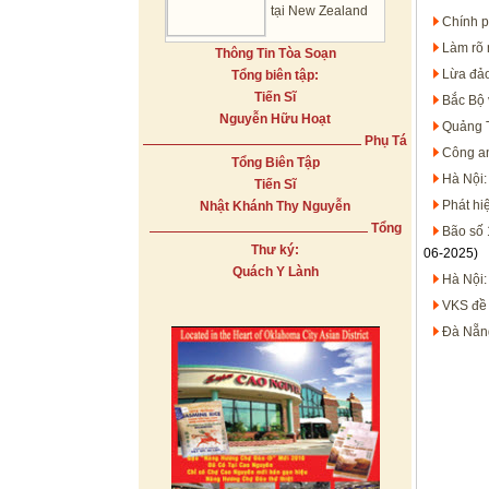
tại New Zealand
Chính p
Làm rõ 
Thông Tin Tòa Soạn
Lừa đảo
Tổng biên tập:
Tiến Sĩ
Bắc Bộ 
Nguyễn Hữu Hoạt
Quảng T
Phụ Tá
Công an
Tổng Biên Tập
Hà Nội:
Tiến Sĩ
Phát hi
Nhật Khánh Thy Nguyễn
Tổng
Bão số 
Thư ký:
06-2025)
Quách Y Lành
Hà Nội:
VKS đề 
Đà Nẵng