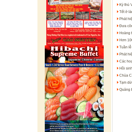
Kỳ thú 
Tết ở l
Phát hi
Đưa côn
Hoàng t
Hơn 100
Tuần lễ
Phát hi
Các hoạ
Hồi sin
Chùa Cầ
Tạm dừn
Quảng B