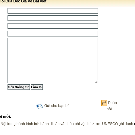
ồi Của Độc Giả Về Bài Viết
Phản
Gửi cho bạn bè
hồi
ết mới:
Nội trong hành trình trở thành di sản văn hóa phi vật thể được UNESCO ghi danh