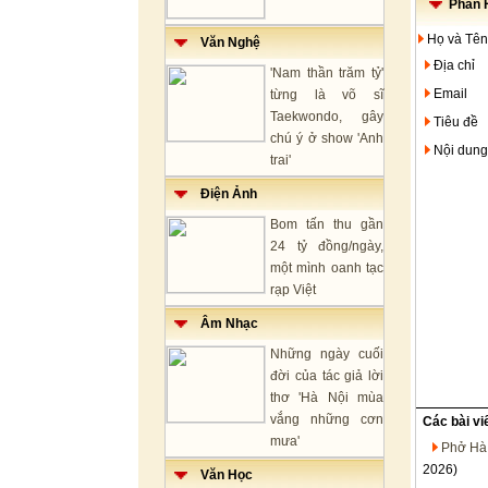
Phản H
Họ và Tên
Văn Nghệ
Địa chỉ
'Nam thần trăm tỷ'
Email
từng là võ sĩ
Taekwondo, gây
Tiêu đề
chú ý ở show 'Anh
Nội dung
trai'
Điện Ảnh
Bom tấn thu gần
24 tỷ đồng/ngày,
một mình oanh tạc
rạp Việt
Âm Nhạc
Những ngày cuối
đời của tác giả lời
thơ 'Hà Nội mùa
vắng những cơn
Các bài vi
mưa'
Phở Hà 
2026)
Văn Học