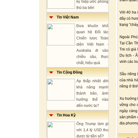
tham quan,
ký hiệp ước phòng
thủ ba bên
Với 40 ha 
Tin Việt Nam
đây có hươ
trạng "chá
Đưa khuôn khổ
quan hệ Đối tác
Ngoài Phú 
Chiến lược Toàn
Tại Cần Th
diện Việt Nam -
Tre có giá
Australia đi vào
Du lịch - 
chiều sâu, thực
vinh các lo
chất, hiệu quả
Tin Cộng Đồng
Sầu riêng 
của nhà há
Áp thấp nhiệt đới
riêng ở tỉ
khả năng mạnh
thành bão, ảnh
Xu hướng k
hưởng thế nào
vững cho c
đến nước ta?
ngày càng 
Tin Hoa Kỳ
sản phẩm d
địa phươn
Ông Trump làm gì
với 1,4 tỷ USD thu
được từ tiền số?