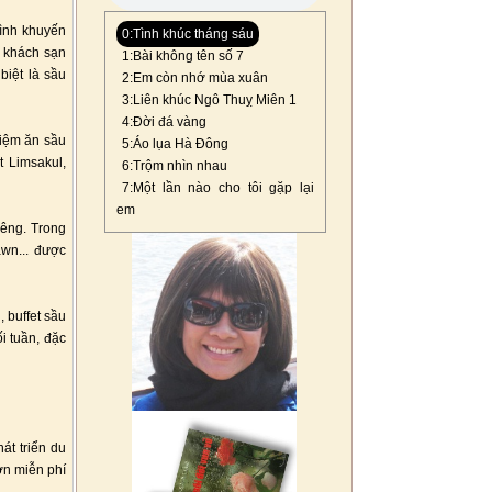
rình khuyến
0:Tình khúc tháng sáu
0 khách sạn
1:Bài không tên số 7
biệt là sầu
2:Em còn nhớ mùa xuân
3:Liên khúc Ngô Thuỵ Miên 1
4:Đời đá vàng
hiệm ăn sầu
5:Áo lụa Hà Đông
t Limsakul,
6:Trộm nhìn nhau
7:Một lần nào cho tôi gặp lại
em
iêng. Trong
wn... được
 buffet sầu
i tuần, đặc
át triển du
ờn miễn phí