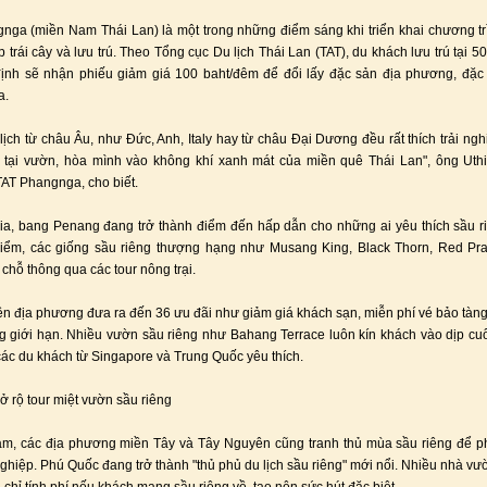
nga (miền Nam Thái Lan) là một trong những điểm sáng khi triển khai chương t
p trái cây và lưu trú. Theo Tổng cục Du lịch Thái Lan (TAT), du khách lưu trú tại 5
ịnh sẽ nhận phiếu giảm giá 100 baht/đêm để đổi lấy đặc sản địa phương, đặc 
a.
lịch từ châu Âu, như Đức, Anh, Italy hay từ châu Đại Dương đều rất thích trải ng
 tại vườn, hòa mình vào không khí xanh mát của miền quê Thái Lan", ông Uthi
AT Phangnga, cho biết.
ia, bang Penang đang trở thành điểm đến hấp dẫn cho những ai yêu thích sầu r
iểm, các giống sầu riêng thượng hạng như Musang King, Black Thorn, Red Pra
 chỗ thông qua các tour nông trại.
n địa phương đưa ra đến 36 ưu đãi như giảm giá khách sạn, miễn phí vé bảo tàng,
g giới hạn. Nhiều vườn sầu riêng như Bahang Terrace luôn kín khách vào dịp cuố
các du khách từ Singapore và Trung Quốc yêu thích.
ở rộ tour miệt vườn sầu riêng
am, các địa phương miền Tây và Tây Nguyên cũng tranh thủ mùa sầu riêng để ph
nghiệp. Phú Quốc đang trở thành "thủ phủ du lịch sầu riêng" mới nổi. Nhiều nhà vư