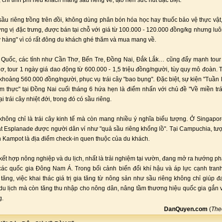
 chỉ tính phí nếu khách mang sầu riêng về, tạo nên sức hút đặc biệt.
sầu riêng trồng trên đồi, không dùng phân bón hóa học hay thuốc bảo vệ thực vật, t
ng vị đặc trưng, được bán tại chỗ với giá từ 100.000 - 120.000 đồng/kg nhưng luôn
y hàng" vì có rất đông du khách ghé thăm và mua mang về.
Quốc, các tỉnh như Cần Thơ, Bến Tre, Đồng Nai, Đắk Lắk… cũng đẩy mạnh tour
ơ, tour 1 ngày giá dao động từ 600.000 - 1,5 triệu đồng/người, tùy quy mô đoàn. T
 khoảng 560.000 đồng/người, phục vụ trái cây "bao bụng". Đặc biệt, sự kiện "Tuần 
Ẩm thực" tại Đồng Nai cuối tháng 6 hứa hẹn là điểm nhấn với chủ đề "Về miền trái
ại trái cây nhiệt đới, trong đó có sầu riêng.
không chỉ là trái cây kinh tế mà còn mang nhiều ý nghĩa biểu tượng. Ở Singapo
t Esplanade được người dân ví như "quả sầu riêng khổng lồ". Tại Campuchia, tư
nh Kampot là địa điểm check-in quen thuộc của du khách.
ết hợp nông nghiệp và du lịch, nhất là trải nghiệm tại vườn, đang mở ra hướng phá
ác quốc gia Đông Nam Á. Trong bối cảnh biến đổi khí hậu và áp lực cạnh tran
tăng, việc khai thác giá trị gia tăng từ nông sản như sầu riêng không chỉ giúp 
u lịch mà còn tăng thu nhập cho nông dân, nâng tầm thương hiệu quốc gia gắn 
g.
DanQuyen.com
(
Th