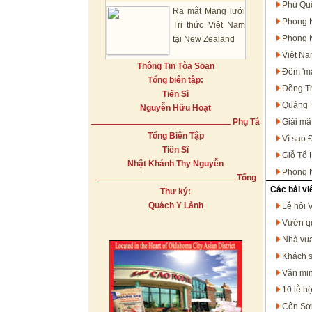
Phú Quố
Ra mắt Mạng lưới
Phong N
Tri thức Việt Nam
Phong N
tại New Zealand
Việt Na
Thông Tin Tòa Soạn
Đêm 'mấ
Tổng biên tập:
Đồng Th
Tiến Sĩ
Quảng T
Nguyễn Hữu Hoạt
Phụ Tá
Giải mã
Tổng Biên Tập
Vì sao 
Tiến Sĩ
Giỗ Tổ 
Nhật Khánh Thy Nguyễn
Phong N
Tổng
Các bài vi
Thư ký:
Quách Y Lành
Lễ hội 
Vườn qu
Nhà vua
Khách s
Văn min
10 lễ h
Côn Sơn