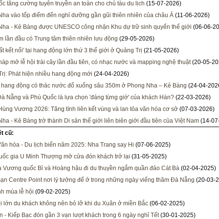
c tăng cường tuyên truyền an toàn cho chủ tàu du lịch
(15-07-2026)
ha vào tốp điểm đến nghỉ dưỡng gần gũi thiên nhiên của châu Á
(11-06-2026)
ha - Kẻ Bàng được UNESCO công nhận Khu dự trữ sinh quyển thế giới
(06-06-2
m lần đầu có Trung tâm thiên nhiên lưu động
(29-05-2026)
t kết nối' tại hang động lớn thứ 3 thế giới ở Quảng Trị
(21-05-2026)
áp mở lễ hội trái cây lần đầu tiên, có nhạc nước và mapping nghệ thuật
(20-05-20
rị: Phát hiện nhiều hang động mới
(24-04-2026)
 hang động có thác nước đổ xuống sâu 350m ở Phong Nha – Kẻ Bàng
(24-04-202
Đà Nẵng và Phú Quốc là lựa chọn 'đáng từng giờ' của khách Hàn?
(22-03-2026)
Hùng Vương 2026: Tăng tính liên kết vùng và lan tỏa văn hóa cơ sở
(07-03-2026)
ha - Kẻ Bàng trở thành Di sản thế giới liên biên giới đầu tiên của Việt Nam
(14-07
ết cũ:
Văn hóa - Du lịch biển năm 2025: Nha Trang say Hi
(07-06-2025)
ốc gia U Minh Thượng mở cửa đón khách trở lại
(31-05-2025)
 Vương quốc Bỉ và Hoàng hậu đi du thuyền ngắm quần đảo Cát Bà
(02-04-2025)
ạn Centre Point nơi lý tưởng để ở trong những ngày viếng thăm Đà Nẵng
(20-03-2
h mùa lễ hội
(09-02-2025)
ội lớn du khách không nên bỏ lỡ khi du Xuân ở miền Bắc
(06-02-2025)
 - Kiếp Bạc đón gần 3 vạn lượt khách trong 6 ngày nghỉ Tết
(30-01-2025)