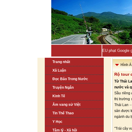
EU phạt Google g
Trang nhất
Hình Ả
Xã Luận
Rộ tour 
Đọc Báo Trong Nước
Từ Thái La
nước và qu
Truyện Ngắn
Sầu riêng 
Kinh Tế
thị trường
Âm vang sử Việt
Thái Lan -
sản được t
Tin Thể Thao
ngành du l
Y Học
"Trái cây v
Tâm lý - Xã hội