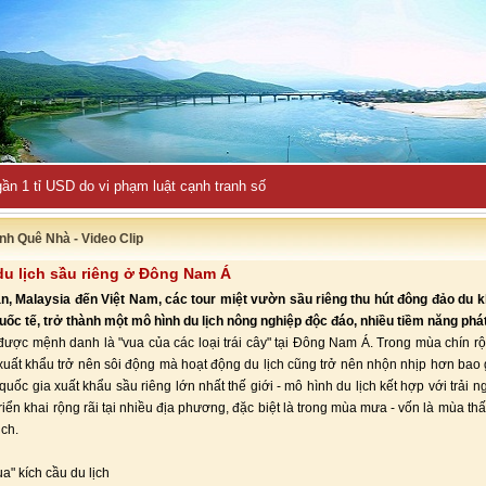
ần 1 tỉ USD do vi phạm luật cạnh tranh số
nh Quê Nhà - Video Clip
du lịch sầu riêng ở Đông Nam Á
n, Malaysia đến Việt Nam, các tour miệt vườn sầu riêng thu hút đông đảo du 
ốc tế, trở thành một mô hình du lịch nông nghiệp độc đáo, nhiều tiềm năng phát 
được mệnh danh là "vua của các loại trái cây" tại Đông Nam Á. Trong mùa chín rộ
 xuất khẩu trở nên sôi động mà hoạt động du lịch cũng trở nên nhộn nhịp hơn bao g
 quốc gia xuất khẩu sầu riêng lớn nhất thế giới - mô hình du lịch kết hợp với trải 
riển khai rộng rãi tại nhiều địa phương, đặc biệt là trong mùa mưa - vốn là mùa th
ịch.
ua" kích cầu du lịch