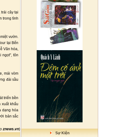
rái cây tại
 trong tình
 miệt vườn.
our tại Bến
lễ Văn hóa,
 ngọt", tôn
re, mái vòm
ợng đài sầu
t triển bền
h xuất khẩu
đa dạng hóa
với bản sắc
eo
znews.vn
)
Sự Kiện