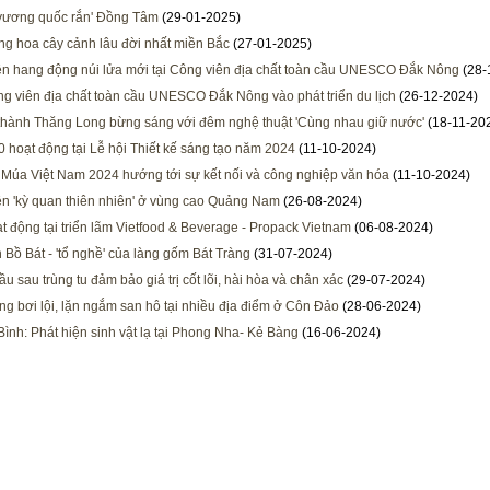
'vương quốc rắn' Đồng Tâm
(29-01-2025)
àng hoa cây cảnh lâu đời nhất miền Bắc
(27-01-2025)
ện hang động núi lửa mới tại Công viên địa chất toàn cầu UNESCO Đắk Nông
(28-
g viên địa chất toàn cầu UNESCO Đắk Nông vào phát triển du lịch
(26-12-2024)
hành Thăng Long bừng sáng với đêm nghệ thuật 'Cùng nhau giữ nước'
(18-11-20
 hoạt động tại Lễ hội Thiết kế sáng tạo năm 2024
(11-10-2024)
 Múa Việt Nam 2024 hướng tới sự kết nối và công nghiệp văn hóa
(11-10-2024)
ện 'kỳ quan thiên nhiên' ở vùng cao Quảng Nam
(26-08-2024)
t động tại triển lãm Vietfood & Beverage - Propack Vietnam
(06-08-2024)
h Bồ Bát - 'tổ nghề' của làng gốm Bát Tràng
(31-07-2024)
u sau trùng tu đảm bảo giá trị cốt lõi, hài hòa và chân xác
(29-07-2024)
g bơi lội, lặn ngắm san hô tại nhiều địa điểm ở Côn Đảo
(28-06-2024)
ình: Phát hiện sinh vật lạ tại Phong Nha- Kẻ Bàng
(16-06-2024)