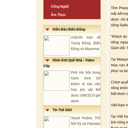
Công Nghệ
Tỉnh Phang
mãi kết hợ
Ẩm Thực
được chỉ đ
riêng Salik
Diễn Đàn Biển Đông
"Khách du 
ASEAN bàn về
riêng ngay
Trung Đông, Biển
Giám đốc T
Đông và Myanmar
Tại Malays
Hình Ảnh Quê Nhà - Video
mùa cao đ
Clip
phục vụ tại
Phở Hà Nội trong
hành trình trở
Chính quyề
thành di sản văn
riêng khôn
hóa phi vật thể
biệt được 
được UNESCO ghi
danh
Việt Nam n
Tin Thế Giới
Tại Việt N
Saudi Arabia, Thổ
lịch nông 
Nhĩ Kỳ và Pakistan