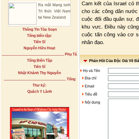
Cam kết của Israel có t
Ra mắt Mạng lưới
cho các công dân nước t
Tri thức Việt Nam
tại New Zealand
cuộc đối đầu quân sự, đ
khu vực. Điều này cũng
Thông Tin Tòa Soạn
cuộc tấn công vào cơ s
Tổng biên tập:
nhân đạo.
Tiến Sĩ
Nguyễn Hữu Hoạt
Phụ Tá
Tổng Biên Tập
Phản Hồi Của Độc Giả Về Bài
Tiến Sĩ
Họ và Tên
Nhật Khánh Thy Nguyễn
Địa chỉ
Tổng
Thư ký:
Email
Quách Y Lành
Tiêu đề
Nội dung