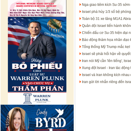
Nga giao tiêm kích Su-35 sớm g
Israel phá hủy 1/3 số bệ phóng
Toàn bộ 31 xe tăng M1A1 Abra
Quân đội Israel tiến hành khô
Chiến đấu cơ Su-35 hiện đại nhấ
Báo động thảm họa nhân đạo khi
Tổng thống Mỹ Trump mắc kẹt t
Israel sẽ phải hối hận về quyết
Iran nói Mỹ cần 'lên tiếng', Isr
Xung đột Israel - Iran tác độn
Israel và Iran không kích nhau d
Iran gửi lời nhắn riêng đến Is