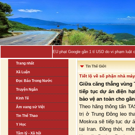
EU phạt Google gần 1 tỉ USD do vi phạm luật 
Trang nhất
Tin Thế Giới
Xã Luận
Tiết lộ về số phận nhà máy
Đọc Báo Trong Nước
Giữa căng thẳng vùng 
Truyện Ngắn
tiếp tục dự án điện hạ
bảo vệ an toàn cho gần
Kinh Tế
Theo hãng thông tấn TAS
Âm vang sử Việt
trị ở Trung Đông leo th
Tin Thể Thao
Moskva sẽ tiếp tục dự 
Y Học
tại Iran. Đồng thời, mộ
Tâm lý - Xã hội