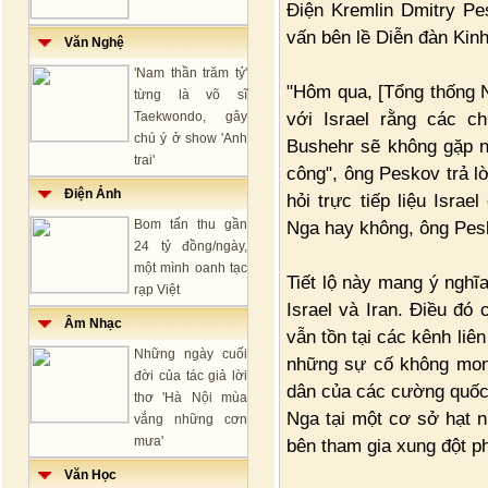
Điện Kremlin Dmitry Pe
vấn bên lề Diễn đàn Kinh
Văn Nghệ
'Nam thần trăm tỷ'
"Hôm qua, [Tổng thống N
từng là võ sĩ
với Israel rằng các c
Taekwondo, gây
chú ý ở show 'Anh
Bushehr sẽ không gặp n
trai'
công", ông Peskov trả l
Điện Ảnh
hỏi trực tiếp liệu Isra
Bom tấn thu gần
Nga hay không, ông Pesko
24 tỷ đồng/ngày,
một mình oanh tạc
Tiết lộ này mang ý nghĩa
rạp Việt
Israel và Iran. Điều đó
Âm Nhạc
vẫn tồn tại các kênh liên
Những ngày cuối
những sự cố không mong
đời của tác giả lời
dân của các cường quốc
thơ 'Hà Nội mùa
Nga tại một cơ sở hạt 
vắng những cơn
mưa'
bên tham gia xung đột p
Văn Học