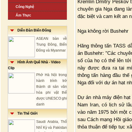
Kremlin Dmitry Peskov ti
Công Nghệ
chuyên gia Nga đang làm
Ẩm Thực
đặc biệt và cam kết an n
Nga không rời Bushehr
Diễn Đàn Biển Đông
ASEAN bàn về
Trung Đông, Biển
Hãng thông tấn TASS dẫn
Đông và Myanmar
án Bushehr: "Các chuyên
số của họ có thể lên tới
Hình Ảnh Quê Nhà - Video
này được đưa ra tại m
Clip
thông tấn hàng đầu thế 
Phở Hà Nội trong
hành trình trở
Nga đối với dự án hạt n
thành di sản văn
hóa phi vật thể
Dự án nhà máy điện hạt
được UNESCO ghi
Nam Iran, có lịch sử l
danh
vào năm 1975 bởi một c
Tin Thế Giới
sau Cách mạng Hồi giáo 
Saudi Arabia, Thổ
thỏa thuận để tiếp tục x
Nhĩ Kỳ và Pakistan