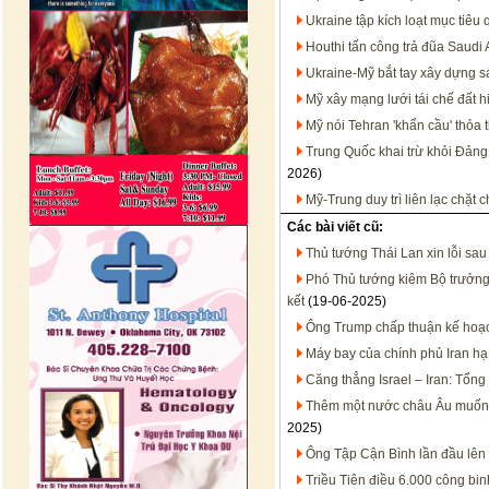
Ukraine tập kích loạt mục tiêu
Houthi tấn công trả đũa Saudi 
Ukraine-Mỹ bắt tay xây dựng s
Mỹ xây mạng lưới tái chế đất h
Mỹ nói Tehran 'khẩn cầu' thỏa 
Trung Quốc khai trừ khỏi Đảng
2026)
Mỹ-Trung duy trì liên lạc chặt
Các bài viết cũ:
Thủ tướng Thái Lan xin lỗi sau
Phó Thủ tướng kiêm Bộ trưởng
kết
(19-06-2025)
Ông Trump chấp thuận kế hoạc
Máy bay của chính phủ Iran h
Căng thẳng Israel – Iran: Tổn
Thêm một nước châu Âu muốn 'nố
2025)
Ông Tập Cận Bình lần đầu lên t
Triều Tiên điều 6.000 công bi