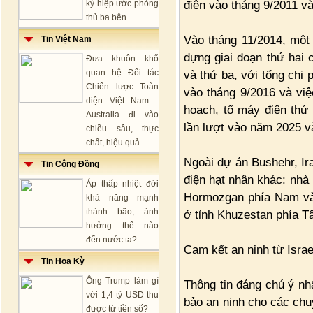
điện vào tháng 9/2011 và
ký hiệp ước phòng
thủ ba bên
Vào tháng 11/2014, một
Tin Việt Nam
dựng giai đoạn thứ hai
Đưa khuôn khổ
quan hệ Đối tác
và thứ ba, với tổng chi 
Chiến lược Toàn
vào tháng 9/2016 và vi
diện Việt Nam -
hoạch, tổ máy điện thứ
Australia đi vào
lần lượt vào năm 2025 v
chiều sâu, thực
chất, hiệu quả
Ngoài dự án Bushehr, Ir
Tin Cộng Đồng
điện hạt nhân khác: nhà
Áp thấp nhiệt đới
Hormozgan phía Nam và
khả năng mạnh
thành bão, ảnh
ở tỉnh Khuzestan phía 
hưởng thế nào
đến nước ta?
Cam kết an ninh từ Israe
Tin Hoa Kỳ
Ông Trump làm gì
Thông tin đáng chú ý nh
với 1,4 tỷ USD thu
bảo an ninh cho các chu
được từ tiền số?