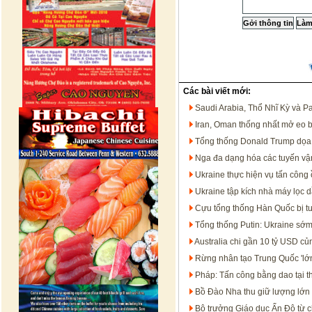
Các bài viết mới:
Saudi Arabia, Thổ Nhĩ Kỳ và P
Iran, Oman thống nhất mở eo 
Tổng thống Donald Trump dọa t
Nga đa dạng hóa các tuyến vận
Ukraine thực hiện vụ tấn công 
Ukraine tập kích nhà máy lọc 
Cựu tổng thống Hàn Quốc bị t
Tổng thống Putin: Ukraine sớm
Australia chi gần 10 tỷ USD c
Rừng nhân tạo Trung Quốc 'lớn
Pháp: Tấn công bằng dao tại t
Bồ Đào Nha thu giữ lượng lớn 
Bộ trưởng Giáo dục Ấn Độ từ c