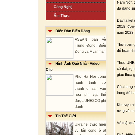
Nam Nô”, dự
Công Nghệ
đa dạng si
Ẩm Thực
Đây là kết
2018, đượ
Diễn Đàn Biển Đông
năm 2023.
ASEAN bàn về
Thứ trưởn
Trung Đông, Biển
để hoàn th
Đông và Myanmar
Theo UNESC
Hình Ảnh Quê Nhà - Video
cổ đại, rộ
Clip
giao thoa 
Phở Hà Nội trong
hành trình trở
Các hang đ
thành di sản văn
trong đó h
hóa phi vật thể
được UNESCO ghi
Khu vực nà
danh
rừng và nhệ
Tin Thế Giới
Về mặt quản
Ukraine thực hiện
vụ tấn công ồ ạt