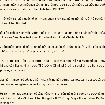
 sau khi UNESCO chính thức thông qua quyết định, Thứ trưởng Bộ VH-TT&DL
 mạnh đây là cột mốc lịch sử, minh chứng cho sự hợp tác hiệu quả giữa hai quố
a bình và an ninh khu vực theo tinh thần UNESCO.
 mời các đại biểu quốc tế đến tham quan thực địa, đồng thời đề xuất hỗ trợ nâ
 di sản liên biên giới.
hía Lào khẳng định việc Vườn quốc gia Hin Nam Nô trở thành phần mở rộng của
 Nha - Kẻ Bàng là niềm tự hào lớn của nhân dân và Chính phủ Lào.
y góp phần củng cố mối quan hệ hữu nghị, đoàn kết giữa hai nước Việt - Lào, khôn
ăn hóa mà còn ở cấp độ hợp tác đa ngành, toàn diện.
TS. Lê Thị Thu Hiền, Cục trưởng Cục Di sản văn hóa, để đạt được kết quả này
hỉ đạo của Đảng, Nhà nước, Thủ tướng Chính phủ, cùng sự phối hợp tích cực g
 phương của hai nước.
gian tới, hai bên sẽ tiếp tục triển khai các nghiên cứu khoa học, đánh giá sức tải du 
 tăng cường năng lực cho lực lượng bảo tồn tại cơ sở.
hời điểm hiện tại, Việt Nam có tổng cộng chín Di sản thế giới được UNESCO công 
i sản liên tỉnh và một di sản liên biên giới – là “Vườn quốc gia Phong Nha - Kẻ B
in Nam Nô”.