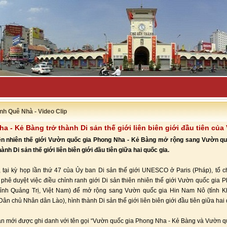
uyên bố đẩy lùi-
nh Quê Nhà - Video Clip
a - Kẻ Bàng trở thành Di sản thế giới liên biên giới đầu tiên của
iên nhiên thế giới Vườn quốc gia Phong Nha - Kẻ Bàng mở rộng sang Vườn qu
ành Di sản thế giới liên biên giới đầu tiên giữa hai quốc gia.
 tại kỳ họp lần thứ 47 của Ủy ban Di sản thế giới UNESCO ở Paris (Pháp), tổ 
 phê duyệt việc điều chỉnh ranh giới Di sản thiên nhiên thế giới Vườn quốc gia 
tỉnh Quảng Trị, Việt Nam) để mở rộng sang Vườn quốc gia Hin Nam Nô (tỉnh 
ân chủ Nhân dân Lào), hình thành Di sản thế giới liên biên giới đầu tiên giữa hai 
ản mới được ghi danh với tên gọi “Vườn quốc gia Phong Nha - Kẻ Bàng và Vườn q