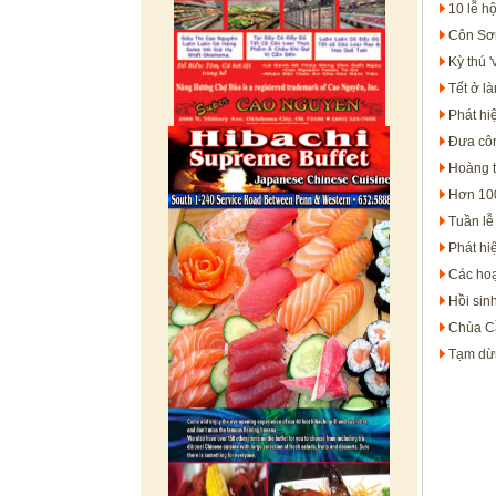
10 lễ h
Côn Sơn
Kỳ thú 
Tết ở l
Phát hi
Đưa côn
Hoàng t
Hơn 100
Tuần lễ
Phát hi
Các hoạ
Hồi sin
Chùa Cầ
Tạm dừn