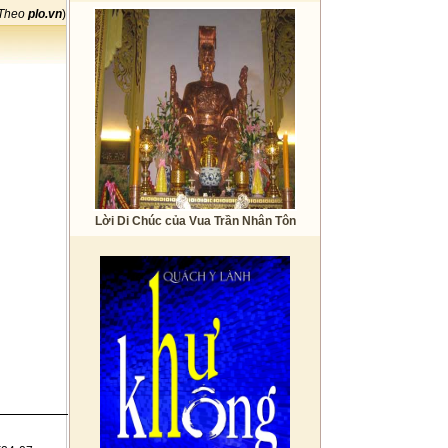
Theo
plo.vn
)
Lời Di Chúc của Vua Trần Nhân Tôn