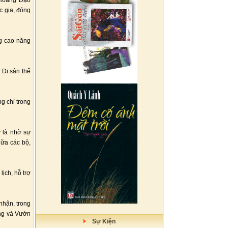
 Hoàng Đạo
c gia, đóng
ng cao năng
 Di sản thế
g chỉ trong
 là nhờ sự
iữa các bộ,
lịch, hỗ trợ
nhận, trong
àng và Vườn
Sự Kiện