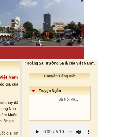
"Hoàng Sa, Trường Sa là của Việt Nam".
Chuyển Tiếng Việt
 Việt Nam
ốc gia của
Truyện Ngắn
Bà Nội Và...
chức này đã
Phong Nha -
Khăm Muộn,
quốc gia.
uốc gia Hin