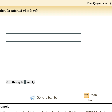
DanQuyen.com
(
ồi Của Độc Giả Về Bài Viết
Phản
Gửi cho bạn bè
hồi
ết mới: