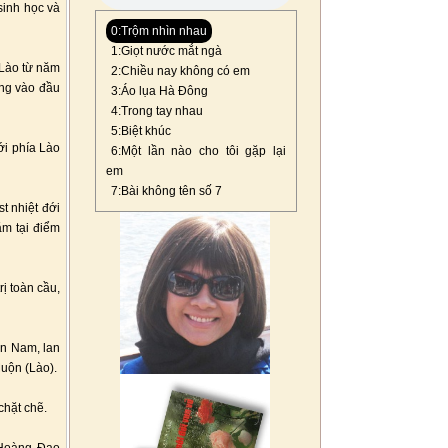
 sinh học và
0:Trộm nhìn nhau
1:Giọt nước mắt ngà
 Lào từ năm
2:Chiều nay không có em
ng vào đầu
3:Áo lụa Hà Đông
4:Trong tay nhau
5:Biệt khúc
i phía Lào
6:Một lần nào cho tôi gặp lại
em
7:Bài không tên số 7
t nhiệt đới
ằm tại điểm
ị toàn cầu,
ền Nam, lan
Muộn (Lào).
chặt chẽ.