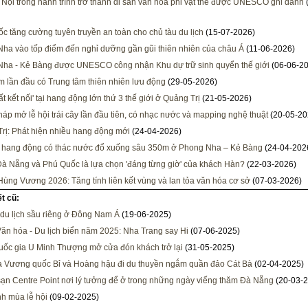
Nội trong hành trình trở thành di sản văn hóa phi vật thể được UNESCO ghi danh
c tăng cường tuyên truyền an toàn cho chủ tàu du lịch
(15-07-2026)
ha vào tốp điểm đến nghỉ dưỡng gần gũi thiên nhiên của châu Á
(11-06-2026)
ha - Kẻ Bàng được UNESCO công nhận Khu dự trữ sinh quyển thế giới
(06-06-2
m lần đầu có Trung tâm thiên nhiên lưu động
(29-05-2026)
t kết nối' tại hang động lớn thứ 3 thế giới ở Quảng Trị
(21-05-2026)
áp mở lễ hội trái cây lần đầu tiên, có nhạc nước và mapping nghệ thuật
(20-05-20
rị: Phát hiện nhiều hang động mới
(24-04-2026)
 hang động có thác nước đổ xuống sâu 350m ở Phong Nha – Kẻ Bàng
(24-04-202
Đà Nẵng và Phú Quốc là lựa chọn 'đáng từng giờ' của khách Hàn?
(22-03-2026)
Hùng Vương 2026: Tăng tính liên kết vùng và lan tỏa văn hóa cơ sở
(07-03-2026)
ết cũ:
 du lịch sầu riêng ở Đông Nam Á
(19-06-2025)
Văn hóa - Du lịch biển năm 2025: Nha Trang say Hi
(07-06-2025)
ốc gia U Minh Thượng mở cửa đón khách trở lại
(31-05-2025)
 Vương quốc Bỉ và Hoàng hậu đi du thuyền ngắm quần đảo Cát Bà
(02-04-2025)
ạn Centre Point nơi lý tưởng để ở trong những ngày viếng thăm Đà Nẵng
(20-03-2
h mùa lễ hội
(09-02-2025)