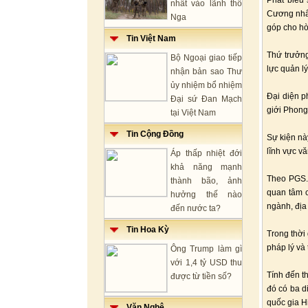
Phát biểu
nhất vào lãnh thổ
Cương nhấn
Nga
góp cho hò
Tin Việt Nam
Thứ trưởng
Bộ Ngoại giao tiếp
lực quản lý
nhận bản sao Thư
ủy nhiệm bổ nhiệm
Đại diện p
Đại sứ Đan Mạch
giới Phong
tại Việt Nam
Tin Cộng Đồng
Sự kiện nà
lĩnh vực v
Áp thấp nhiệt đới
khả năng mạnh
Theo PGS.
thành bão, ảnh
quan tâm c
hưởng thế nào
ngành, địa
đến nước ta?
Tin Hoa Kỳ
Trong thời 
pháp lý và
Ông Trump làm gì
với 1,4 tỷ USD thu
Tính đến t
được từ tiền số?
đó có ba d
quốc gia H
Văn Nghệ