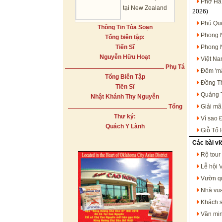
Phở Hà 
tại New Zealand
2026)
Phú Quố
Thông Tin Tòa Soạn
Phong N
Tổng biên tập:
Tiến Sĩ
Phong N
Nguyễn Hữu Hoạt
Việt Na
Phụ Tá
Đêm 'mấ
Tổng Biên Tập
Đồng Th
Tiến Sĩ
Quảng T
Nhật Khánh Thy Nguyễn
Tổng
Giải mã
Thư ký:
Vì sao 
Quách Y Lành
Giỗ Tổ 
Các bài vi
Rộ tour
Lễ hội 
Vườn qu
Nhà vua
Khách s
Văn min