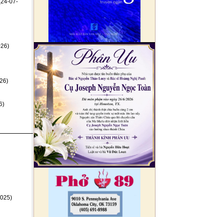
(24-07-
026)
26)
6)
025)