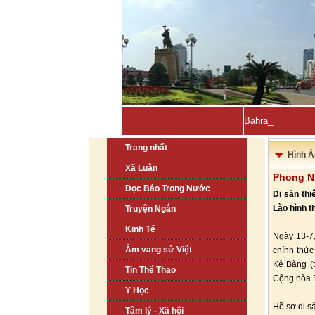
Bahrain, Kuwait t
Trang nhất
Hình Ả
Xã Luận
Phong Nh
Đọc Báo Trong Nước
Di sản th
Lào hình th
Truyện Ngắn
Kinh Tế
Ngày 13-7,
Âm vang sử Việt
chính thức
Kẻ Bàng (
Tin Thể Thao
Cộng hòa D
Y Học
Hồ sơ di s
Tâm lý - Xã hội