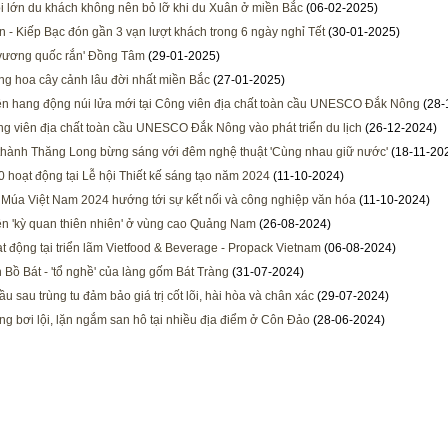
ội lớn du khách không nên bỏ lỡ khi du Xuân ở miền Bắc
(06-02-2025)
 - Kiếp Bạc đón gần 3 vạn lượt khách trong 6 ngày nghỉ Tết
(30-01-2025)
'vương quốc rắn' Đồng Tâm
(29-01-2025)
àng hoa cây cảnh lâu đời nhất miền Bắc
(27-01-2025)
ện hang động núi lửa mới tại Công viên địa chất toàn cầu UNESCO Đắk Nông
(28-
g viên địa chất toàn cầu UNESCO Đắk Nông vào phát triển du lịch
(26-12-2024)
hành Thăng Long bừng sáng với đêm nghệ thuật 'Cùng nhau giữ nước'
(18-11-20
 hoạt động tại Lễ hội Thiết kế sáng tạo năm 2024
(11-10-2024)
 Múa Việt Nam 2024 hướng tới sự kết nối và công nghiệp văn hóa
(11-10-2024)
ện 'kỳ quan thiên nhiên' ở vùng cao Quảng Nam
(26-08-2024)
t động tại triển lãm Vietfood & Beverage - Propack Vietnam
(06-08-2024)
h Bồ Bát - 'tổ nghề' của làng gốm Bát Tràng
(31-07-2024)
u sau trùng tu đảm bảo giá trị cốt lõi, hài hòa và chân xác
(29-07-2024)
g bơi lội, lặn ngắm san hô tại nhiều địa điểm ở Côn Đảo
(28-06-2024)