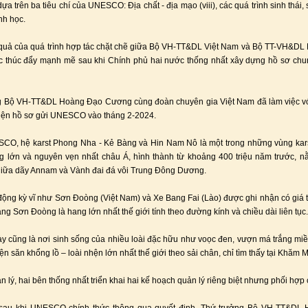
a trên ba tiêu chí của UNESCO: Địa chất - địa mạo (viii), các quá trình sinh thái,
nh học.
 quả của quá trình hợp tác chặt chẽ giữa Bộ VH-TT&DL Việt Nam và Bộ TT-VH&DL
c thúc đẩy mạnh mẽ sau khi Chính phủ hai nước thống nhất xây dựng hồ sơ chu
g Bộ VH-TT&DL Hoàng Đạo Cương cùng đoàn chuyên gia Việt Nam đã làm việc vớ
iện hồ sơ gửi UNESCO vào tháng 2-2024.
O, hệ karst Phong Nha - Kẻ Bàng và Hin Nam Nô là một trong những vùng kars
ng lớn và nguyên vẹn nhất châu Á, hình thành từ khoảng 400 triệu năm trước, n
giữa dãy Annam và Vành đai đá vôi Trung Đông Dương.
ộng kỳ vĩ như Sơn Đoòng (Việt Nam) và Xe Bang Fai (Lào) được ghi nhận có giá tr
ang Sơn Đoòng là hang lớn nhất thế giới tính theo đường kính và chiều dài liên tục.
y cũng là nơi sinh sống của nhiều loài đặc hữu như voọc đen, vượn má trắng mi
n săn khổng lồ – loài nhện lớn nhất thế giới theo sải chân, chỉ tìm thấy tại Khăm 
 lý, hai bên thống nhất triển khai hai kế hoạch quản lý riêng biệt nhưng phối hợp 