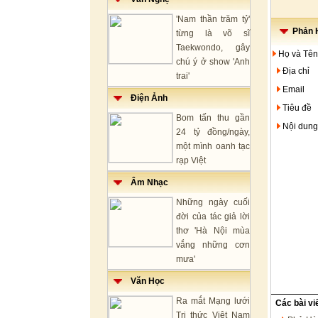
'Nam thần trăm tỷ'
Phản H
từng là võ sĩ
Taekwondo, gây
Họ và Tên
chú ý ở show 'Anh
Địa chỉ
trai'
Email
Điện Ảnh
Tiêu đề
Bom tấn thu gần
Nội dung
24 tỷ đồng/ngày,
một mình oanh tạc
rạp Việt
Âm Nhạc
Những ngày cuối
đời của tác giả lời
thơ 'Hà Nội mùa
vắng những cơn
mưa'
Văn Học
Ra mắt Mạng lưới
Các bài vi
Tri thức Việt Nam