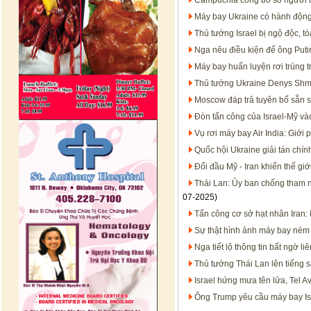
Campuchia công bố số người t
Máy bay Ukraine có hành động 
Thủ tướng Israel bị ngộ độc, 
Nga nêu điều kiện để ông Put
Máy bay huấn luyện rơi trúng 
Thủ tướng Ukraine Denys Shm
Moscow đáp trả tuyên bố sẵn s
Đòn tấn công của Israel-Mỹ và
Vụ rơi máy bay Air India: Giới 
Quốc hội Ukraine giải tán chín
Đối đầu Mỹ - Iran khiến thế giới
Thái Lan: Ủy ban chống tham 
07-2025)
Tấn công cơ sở hạt nhân Iran: 
Sự thật hình ảnh máy bay ném 
Nga tiết lộ thông tin bất ngờ li
Thủ tướng Thái Lan lên tiếng sa
Israel hứng mưa tên lửa, Tel Av
Ông Trump yêu cầu máy bay I