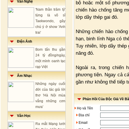
Văn Nghệ
bộ hoặc một số phương 
chiến hào chống tăng mộ
'Nam thần trăm tỷ'
từng là võ sĩ
lớp dây thép gai đó.
Taekwondo, gây
chú ý ở show 'Anh
Những chiến hào chống t
trai'
hạn, binh lính Nga có th
Điện Ảnh
Tuy nhiên, lớp dây thép 
Bom tấn thu gần
năng đó.
24 tỷ đồng/ngày,
một mình oanh tạc
Ngoài ra, trong chiến 
rạp Việt
phương tiện. Ngay cả cá
Âm Nhạc
gần như không thể tiếp t
Những ngày cuối
đời của tác giả lời
thơ 'Hà Nội mùa
Phản Hồi Của Độc Giả Về Bài
vắng những cơn
mưa'
Họ và Tên
Địa chỉ
Văn Học
Email
Ra mắt Mạng lưới