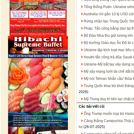
Tổng thống Putin: Ukraine sớm
Australia chi gần 10 tỷ USD c
Rừng nhân tạo Trung Quốc 'lớn
Pháp: Tấn công bằng dao tại t
Bồ Đào Nha thu giữ lượng lớn 
Bộ trưởng Giáo dục Ấn Độ từ c
Ukraine tập kích loạt mục tiêu
Houthi tấn công trả đũa Saudi 
Ukraine-Mỹ bắt tay xây dựng s
Mỹ xây mạng lưới tái chế đất h
Mỹ nói Tehran 'khẩn cầu' thỏa 
Trung Quốc khai trừ khỏi Đảng
2026)
Mỹ-Trung duy trì liên lạc chặt
Các bài viết cũ:
Ông Trump muốn loại bỏ Hamas
Căng thẳng Campuchia-Thái Lan
lui
(26-07-2025)