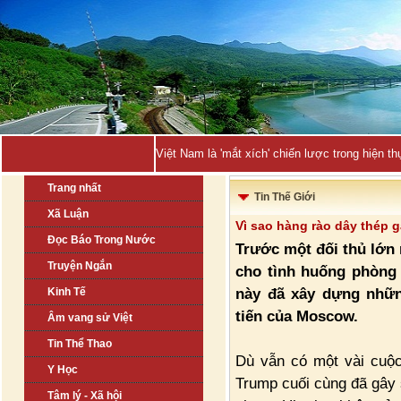
Việt Nam là 'mắt xích' chiến lược trong hiện
Trang nhất
Tin Thế Giới
Xã Luận
Vì sao hàng rào dây thép g
Đọc Báo Trong Nước
Trước một đối thủ lớn 
Truyện Ngắn
cho tình huống phòng 
này đã xây dựng nhữ
Kinh Tế
tiến của Moscow.
Âm vang sử Việt
Tin Thể Thao
Dù vẫn có một vài cuộ
Y Học
Trump cuối cùng đã gây 
Tâm lý - Xã hội