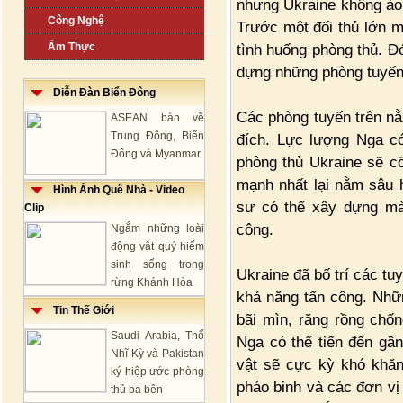
nhưng Ukraine không ảo 
Công Nghệ
Trước một đối thủ lớn m
Ẩm Thực
tình huống phòng thủ. Đ
dựng những phòng tuyến
Diễn Đàn Biển Đông
Các phòng tuyến trên nằm
ASEAN bàn về
Trung Đông, Biển
đích. Lực lượng Nga có
Đông và Myanmar
phòng thủ Ukraine sẽ cố
mạnh nhất lại nằm sâu 
Hình Ảnh Quê Nhà - Video
sư có thể xây dựng mà
Clip
công.
Ngắm những loài
động vật quý hiếm
sinh sống trong
Ukraine đã bố trí các t
rừng Khánh Hòa
khả năng tấn công. Nhữ
Tin Thế Giới
bãi mìn, răng rồng chốn
Saudi Arabia, Thổ
Nga có thể tiến đến gần
Nhĩ Kỳ và Pakistan
vật sẽ cực kỳ khó khăn
ký hiệp ước phòng
pháo binh và các đơn vị
thủ ba bên