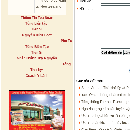
Tri thức Việt Nam
Tiêu đề
tại New Zealand
Nội dung
Thông Tin Tòa Soạn
Tổng biên tập:
Tiến Sĩ
Nguyễn Hữu Hoạt
Phụ Tá
Tổng Biên Tập
Tiến Sĩ
Nhật Khánh Thy Nguyễn
Tổng
Thư ký:
Quách Y Lành
Các bài viết mới:
Saudi Arabia, Thổ Nhĩ Kỳ và P
Iran, Oman thống nhất mở eo 
Tổng thống Donald Trump dọa t
Nga đa dạng hóa các tuyến vận
Ukraine thực hiện vụ tấn công 
Ukraine tập kích nhà máy lọc 
Cựu tổng thống Hàn Quốc bị t