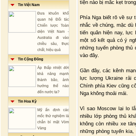
tiện nào bị mắc kẹt trong
Tin Việt Nam
Đưa khuôn khổ
Phía Nga biết rõ về sự 
quan hệ Đối tác
nhắc về chúng, mặc dù h
Chiến lược Toàn
diện Việt Nam -
tiến quân hiện nay, lự
Australia đi vào
một số kết quả có ý ngh
chiều sâu, thực
những tuyến phòng thủ 
chất, hiệu quả
vào đây.
Tin Cộng Đồng
Áp thấp nhiệt đới
Gần đây, các kênh mạng
khả năng mạnh
lực lượng Ukraine rải 
thành bão, ảnh
Chính phía Kiev cũng cô
hưởng thế nào
đến nước ta?
Nga không thoải mái.
Tin Hoa Kỳ
Vì sao Moscow lại lo lắ
Mỹ ấn định các
nhiều lớp phòng thủ khá
mốc thử nghiệm lá
chắn bí mật Vòm
không còn nhiều xe tăng
Vàng
những phòng tuyến kia, 