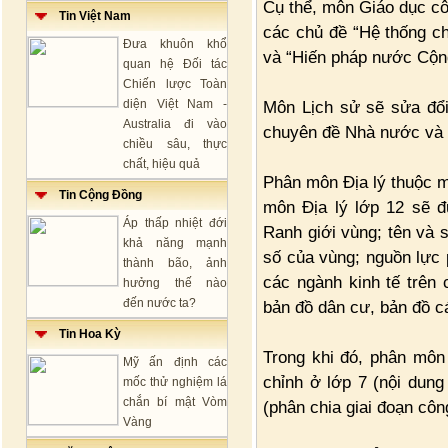
Cụ thể, môn Giáo dục cô
Tin Việt Nam
các chủ đề “Hệ thống ch
Đưa khuôn khổ
và “Hiến pháp nước Cộng
quan hệ Đối tác
Chiến lược Toàn
diện Việt Nam -
Môn Lịch sử sẽ sửa đổi
Australia đi vào
chuyên đề Nhà nước và p
chiều sâu, thực
chất, hiệu quả
Phân môn Địa lý thuộc mô
Tin Cộng Đồng
môn Địa lý lớp 12 sẽ đ
Áp thấp nhiệt đới
Ranh giới vùng; tên và s
khả năng mạnh
số của vùng; nguồn lực p
thành bão, ảnh
các ngành kinh tế trên 
hưởng thế nào
đến nước ta?
bản đồ dân cư, bản đồ c
Tin Hoa Kỳ
Trong khi đó, phân môn
Mỹ ấn định các
chỉnh ở lớp 7 (nội dung
mốc thử nghiệm lá
chắn bí mật Vòm
(phân chia giai đoạn cô
Vàng