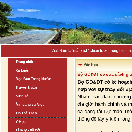
Việt Nam là 'mắt xích' chiến lược trong hiện
Trang nhất
Văn Học
Xã Luận
Bộ GD&ĐT sẽ sửa sách giá
Đọc Báo Trong Nước
Bộ GD&ĐT có kế hoạch 
Truyện Ngắn
hợp với sự thay đổi đị
Nhằm bảo đảm chương tr
Kinh Tế
địa giới hành chính và 
Âm vang sử Việt
đã đăng tải Dự thảo Thô
Tin Thể Thao
thông để lấy ý kiến rộng 
Y Học
Tâm lý - Xã hội