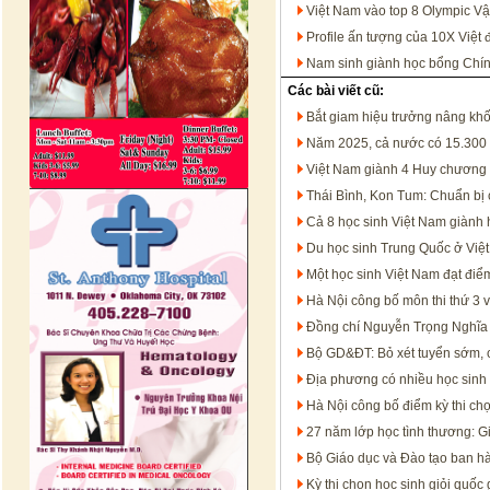
Việt Nam vào top 8 Olympic Vật
Profile ấn tượng của 10X Việt 
Nam sinh giành học bổng Chín
Các bài viết cũ:
Bắt giam hiệu trưởng nâng khố
Năm 2025, cả nước có 15.300 b
Việt Nam giành 4 Huy chương
Thái Bình, Kon Tum: Chuẩn bị c
Cả 8 học sinh Việt Nam giành
Du học sinh Trung Quốc ở Việt 
Một học sinh Việt Nam đạt điểm
Hà Nội công bố môn thi thứ 3 
Đồng chí Nguyễn Trọng Nghĩa
Bộ GD&ĐT: Bỏ xét tuyển sớm, c
Địa phương có nhiều học sinh 
Hà Nội công bố điểm kỳ thi chọ
27 năm lớp học tình thương: Gi
Bộ Giáo dục và Đào tạo ban h
Kỳ thi chọn học sinh giỏi quốc