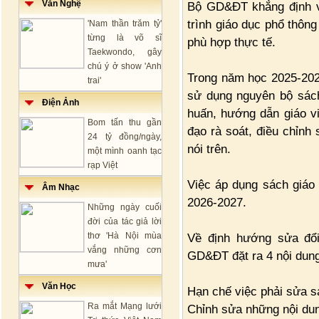
Văn Nghệ
Bộ GD&ĐT khẳng định v
trình giáo dục phổ thông
'Nam thần trăm tỷ'
từng là võ sĩ
phù hợp thực tế.
Taekwondo, gây
chú ý ở show 'Anh
Trong năm học 2025-202
trai'
sử dụng nguyên bộ sách
Điện Ảnh
huấn, hướng dẫn giáo vi
Bom tấn thu gần
đạo rà soát, điều chỉnh
24 tỷ đồng/ngày,
nói trên.
một mình oanh tạc
rạp Việt
Việc áp dụng sách giáo
Âm Nhạc
2026-2027.
Những ngày cuối
đời của tác giả lời
thơ 'Hà Nội mùa
Về định hướng sửa đổi
vắng những cơn
GD&ĐT đặt ra 4 nội dun
mưa'
Văn Học
Hạn chế việc phải sửa s
Ra mắt Mạng lưới
Chỉnh sửa những nội du