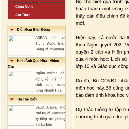
Bộ cho biết quá trình g
Công Nghệ
hoàn thành một vòng ở t
Ẩm Thực
thấy cần điều chỉnh để 
mới.
Diễn Đàn Biển Đông
Hiện nay, cả nước đã t
ASEAN bàn về
Trung Đông, Biển
theo Nghị quyết 202. Vi
Đông và Myanmar
quyền 2 cấp và Hiến ph
của 4 môn học: Lịch sử v
Hình Ảnh Quê Nhà - Video
lớp 10 và Giáo dục công 
Clip
Ngắm những loài
động vật quý hiếm
Do đó, Bộ GD&ĐT nhấn 
sinh sống trong
môn học này.Bộ cũng tin
rừng Khánh Hòa
bảo đảm tính khoa học và
Tin Thế Giới
Saudi Arabia, Thổ
Dự thảo thông tư tập tr
Nhĩ Kỳ và Pakistan
chương trình giáo dục p
ký hiệp ước phòng
thủ ba bên