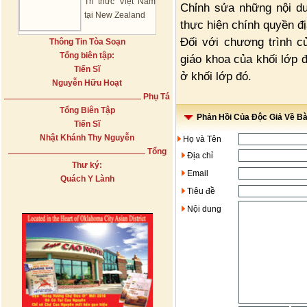
Tri thức Việt Nam
Chỉnh sửa những nội du
tại New Zealand
thực hiện chính quyền đ
Đối với chương trình c
Thông Tin Tòa Soạn
Tổng biên tập:
giáo khoa của khối lớp 
Tiến Sĩ
ở khối lớp đó.
Nguyễn Hữu Hoạt
Phụ Tá
Tổng Biên Tập
Phản Hồi Của Độc Giả Về Bài
Tiến Sĩ
Nhật Khánh Thy Nguyễn
Họ và Tên
Tổng
Địa chỉ
Thư ký:
Email
Quách Y Lành
Tiêu đề
Nội dung