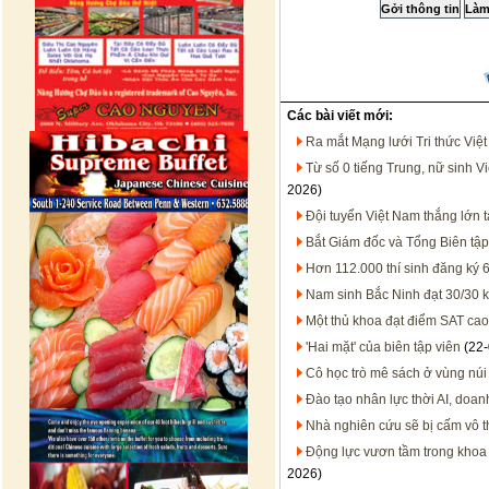
Các bài viết mới:
Ra mắt Mạng lưới Tri thức Việ
Từ số 0 tiếng Trung, nữ sinh V
2026)
Đội tuyển Việt Nam thắng lớn t
Bắt Giám đốc và Tổng Biên tậ
Hơn 112.000 thí sinh đăng ký 
Nam sinh Bắc Ninh đạt 30/30 kh
Một thủ khoa đạt điểm SAT cao 
'Hai mặt' của biên tập viên
(22-
Cô học trò mê sách ở vùng núi
Đào tạo nhân lực thời AI, doan
Nhà nghiên cứu sẽ bị cấm vô t
Động lực vươn tầm trong khoa 
2026)