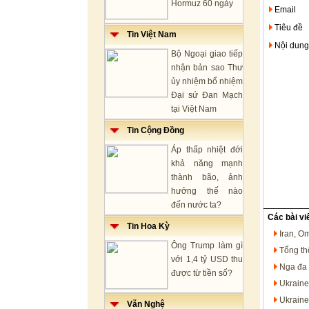
Hormuz 60 ngày
Email
Tiêu đề
Tin Việt Nam
Nội dung
Bộ Ngoại giao tiếp
nhận bản sao Thư
ủy nhiệm bổ nhiệm
Đại sứ Đan Mạch
tại Việt Nam
Tin Cộng Đồng
Áp thấp nhiệt đới
khả năng mạnh
thành bão, ảnh
hưởng thế nào
đến nước ta?
Các bài vi
Tin Hoa Kỳ
Iran, O
Ông Trump làm gì
Tổng th
với 1,4 tỷ USD thu
Nga đa 
được từ tiền số?
Ukraine
Ukraine
Văn Nghệ