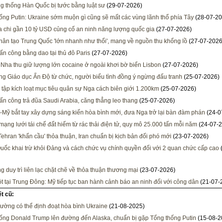
g thống Hàn Quốc bị tước bằng luật sư
(29-07-2026)
ống Putin: Ukraine sớm muộn gì cũng sẽ mất các vùng lãnh thổ phía Tây
(28-07-20
ia chi gần 10 tỷ USD củng cố an ninh năng lượng quốc gia
(27-07-2026)
ân tạo Trung Quốc 'lớn nhanh như thổi', mang về nguồn thu khổng lồ
(27-07-2026
ấn công bằng dao tại thủ đô Paris
(27-07-2026)
Nha thu giữ lượng lớn cocaine ở ngoài khơi bờ biển Lisbon
(27-07-2026)
ng Giáo dục Ấn Độ từ chức, người biểu tình đồng ý ngừng đấu tranh
(25-07-2026)
 tập kích loạt mục tiêu quân sự Nga cách biên giới 1.200km
(25-07-2026)
tấn công trả đũa Saudi Arabia, căng thẳng leo thang
(25-07-2026)
-Mỹ bắt tay xây dựng sáng kiến hòa bình mới, đưa Nga trở lại bàn đàm phán
(24-0
mạng lưới tái chế đất hiếm từ rác thải điện tử, quy mô 25.000 tấn mỗi năm
(24-07-2
Tehran 'khẩn cầu' thỏa thuận, Iran chuẩn bị kịch bản đối phó mới
(23-07-2026)
uốc khai trừ khỏi Đảng và cách chức vụ chính quyền đối với 2 quan chức cấp cao
g duy trì liên lạc chặt chẽ về thỏa thuận thương mại
(23-07-2026)
t tại Trung Đông: Mỹ tiếp tục ban hành cảnh báo an ninh đối với công dân
(21-07-
ết cũ:
rường có thể định đoạt hòa bình Ukraine
(21-08-2025)
ống Donald Trump lên đường đến Alaska, chuẩn bị gặp Tổng thống Putin
(15-08-2