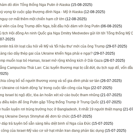
 thảm đỏ đón Tổng thống Nga Putin ở Alaska
(15-08-2025)
ỳ vọng từ cuộc gặp thượng đỉnh Nga - Mỹ ở Alaska
(12-08-2025)
nguy cơ mất thêm một chiến hạm cỡ lớn
(12-08-2025)
i viên của ông Trump đến Nga, bắt đầu hội đàm với ông Putin
(06-08-2025)
 tịch Hội đồng An ninh Quốc gia Nga Dmitry Medvedev gửi lời tới Tổng thống Mỹ 
07-2025)
mlin trả lời loạt câu hỏi về Mỹ và 'tối hậu thư' mới của ông Trump
(29-07-2025)
hàng rào dây thép gai của Ukraine khiến Nga phải e ngại?
(29-07-2025)
mp muốn loại bỏ Hamas, Israel mở rộng không kích ở Dải Gaza
(26-07-2025)
ẳng Campuchia-Thái Lan: Các tuyến thương mại bị cắt đứt, du lịch sụp đổ, vốn đầu
2025)
ia công bố số người thương vong và số gia đình phải sơ tán
(26-07-2025)
 Ukraine có hành động 'lạ' trong cuộc tấn công của Nga
(22-07-2025)
ng Israel bị ngộ độc, tòa án hoãn xét xử cáo buộc tham nhũng
(21-07-2025)
 điều kiện để ông Putin gặp Tổng thống Trump ở Trung Quốc
(21-07-2025)
 huấn luyện rơi trúng trường học ở Bangladesh, ít nhất 19 người thiệt mạng
(21-0
ng Ukraine Denys Shmyhal đệ đơn từ chức
(15-07-2025)
đáp trả tuyên bố sẵn sàng tiêu diệt binh sĩ Nga của Đức
(15-07-2025)
 công của Israel-Mỹ vào cơ sở hạt nhân Iran đang phản tác dụng
(15-07-2025)