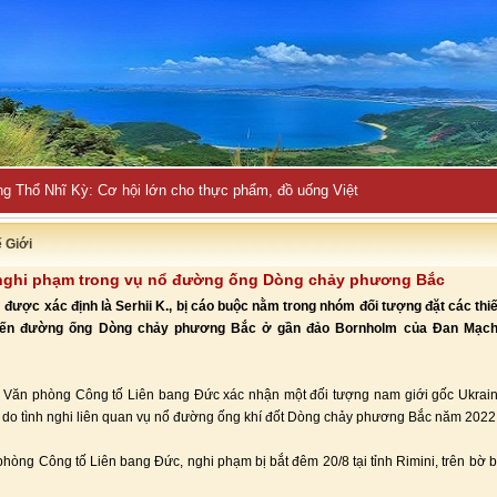
ng Thổ Nhĩ Kỳ: Cơ hội lớn cho thực phẩm, đồ uống Việt
ế Giới
 nghi phạm trong vụ nổ đường ống Dòng chảy phương Bắc
được xác định là Serhii K., bị cáo buộc nằm trong nhóm đối tượng đặt các thiế
uyến đường ống Dòng chảy phương Bắc ở gần đảo Bornholm của Đan Mạch 
 Văn phòng Công tố Liên bang Đức xác nhận một đối tượng nam giới gốc Ukrain
aly do tình nghi liên quan vụ nổ đường ống khí đốt Dòng chảy phương Bắc năm 2022
hòng Công tố Liên bang Đức, nghi phạm bị bắt đêm 20/8 tại tỉnh Rimini, trên bờ bi