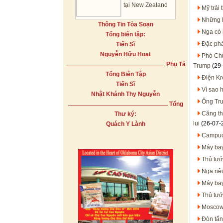
tại New Zealand
Mỹ trải
Những k
Thông Tin Tòa Soạn
Nga có 
Tổng biên tập:
Đặc phá
Tiến Sĩ
Nguyễn Hữu Hoạt
Phó Chủ
Phụ Tá
Trump
(29-
Tổng Biên Tập
Điện Kre
Tiến Sĩ
Vì sao 
Nhật Khánh Thy Nguyễn
Ông Tru
Tổng
Căng th
Thư ký:
lui
(26-07-
Quách Y Lành
Campuch
Máy bay
Thủ tướ
Nga nêu
Máy bay
Thủ tướ
Moscow 
Đòn tấn