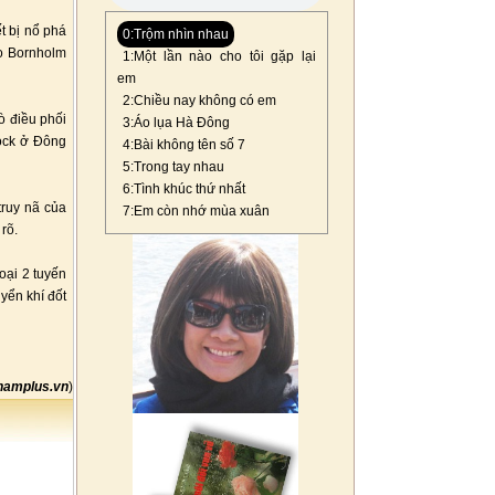
t bị nổ phá
0:Trộm nhìn nhau
o Bornholm
1:Một lần nào cho tôi gặp lại
em
2:Chiều nay không có em
ò điều phối
3:Áo lụa Hà Đông
ock ở Đông
4:Bài không tên số 7
5:Trong tay nhau
6:Tình khúc thứ nhất
truy nã của
7:Em còn nhớ mùa xuân
rõ.
oại 2 tuyến
yển khí đốt
namplus.vn
)