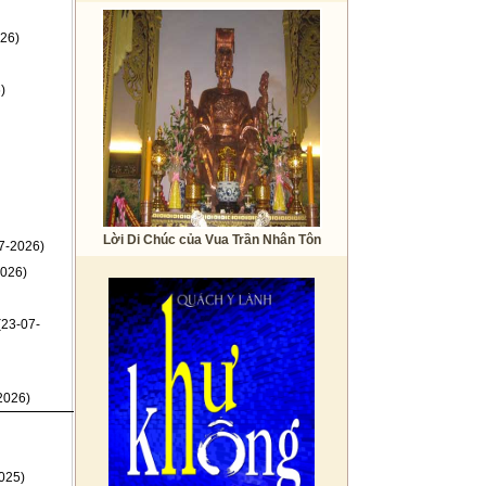
26)
)
Lời Di Chúc của Vua Trần Nhân Tôn
7-2026)
026)
(23-07-
2026)
025)