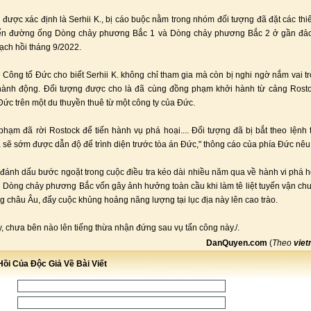
được xác định là Serhii K., bị cáo buộc nằm trong nhóm đối tượng đã đặt các thiế
yến đường ống Dòng chảy phương Bắc 1 và Dòng chảy phương Bắc 2 ở gần đả
ch hồi tháng 9/2022.
Công tố Đức cho biết Serhii K. không chỉ tham gia mà còn bị nghi ngờ nắm vai tr
hành động. Đối tượng được cho là đã cùng đồng phạm khởi hành từ cảng Rost
ức trên một du thuyền thuê từ một công ty của Đức.
phạm đã rời Rostock để tiến hành vụ phá hoại.... Đối tượng đã bị bắt theo lệnh 
 sẽ sớm được dẫn độ để trình diện trước tòa án Đức," thông cáo của phía Đức nêu 
 đánh dấu bước ngoặt trong cuộc điều tra kéo dài nhiều năm qua về hành vi phá h
Dòng chảy phương Bắc vốn gây ảnh hưởng toàn cầu khi làm tê liệt tuyến vận chu
g châu Âu, đẩy cuộc khủng hoảng năng lượng tại lục địa này lên cao trào.
y, chưa bên nào lên tiếng thừa nhận đứng sau vụ tấn công này./.
DanQuyen.com
(
Theo
viet
ồi Của Độc Giả Về Bài Viết