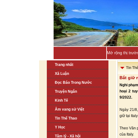
Mở rộng thị trườ
Trang nhất
Tin Th
Xã Luận
Bắt giữ
Đọc Báo Trong Nước
Nghi phạm 
hoại 2 t
Truyện Ngắn
9/2022.
Kinh Tế
Âm vang sử Việt
Ngày 21/8,
giữ tại It
Tin Thể Thao
Y Học
Theo Văn p
của Italy.
Tâm lý - Xã hội