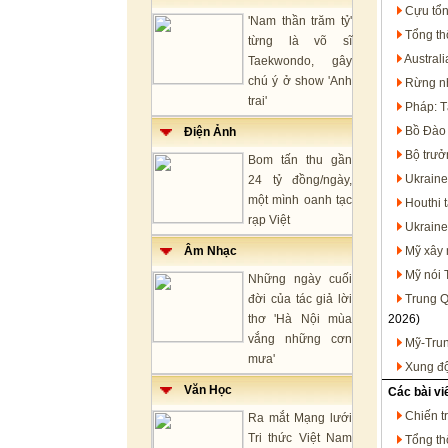
Cựu tổn
'Nam thần trăm tỷ'
Tổng th
từng là võ sĩ
Austral
Taekwondo, gây
chú ý ở show 'Anh
Rừng nh
trai'
Pháp: T
Bồ Đào 
Điện Ảnh
Bộ trưở
Bom tấn thu gần
Ukraine
24 tỷ đồng/ngày,
một mình oanh tạc
Houthi 
rạp Việt
Ukraine
Âm Nhạc
Mỹ xây 
Mỹ nói 
Những ngày cuối
đời của tác giả lời
Trung Q
thơ 'Hà Nội mùa
2026)
vắng những cơn
Mỹ-Trun
mưa'
Xung độ
Văn Học
Các bài vi
Chiến t
Ra mắt Mạng lưới
Tri thức Việt Nam
Tổng th