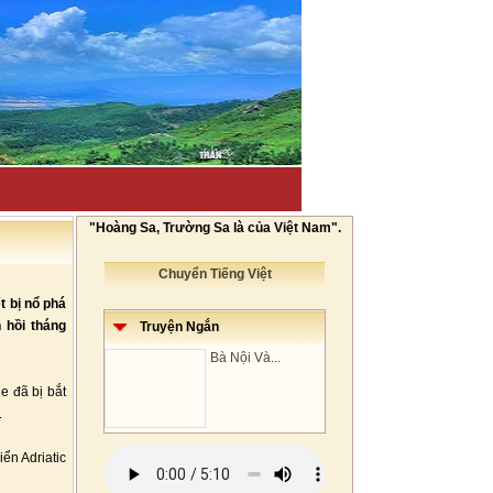
"Hoàng Sa, Trường Sa là của Việt Nam".
Chuyển Tiếng Việt
t bị nổ phá
hồi tháng
Truyện Ngắn
Bà Nội Và...
e đã bị bắt
.
ển Adriatic