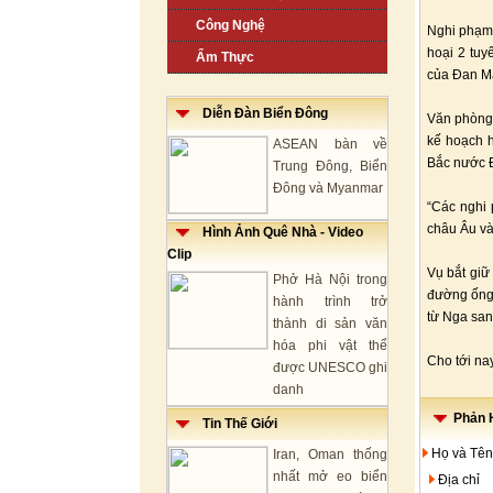
Công Nghệ
Nghi phạm 
hoại 2 tu
Ẩm Thực
của Đan Mạ
Diễn Đàn Biển Đông
Văn phòng 
kế hoạch 
ASEAN bàn về
Bắc nước Đ
Trung Đông, Biển
Đông và Myanmar
“Các nghi 
châu Âu và
Hình Ảnh Quê Nhà - Video
Clip
Vụ bắt giữ
Phở Hà Nội trong
đường ống 
hành trình trở
từ Nga san
thành di sản văn
hóa phi vật thể
Cho tới na
được UNESCO ghi
danh
Phản H
Tin Thế Giới
Họ và Tên
Iran, Oman thống
nhất mở eo biển
Địa chỉ