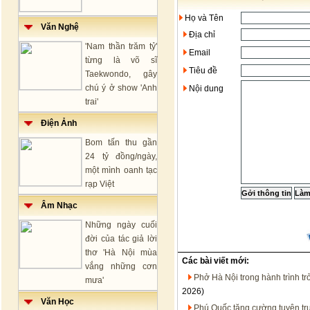
Họ và Tên
Văn Nghệ
Địa chỉ
'Nam thần trăm tỷ'
Email
từng là võ sĩ
Tiêu đề
Taekwondo, gây
chú ý ở show 'Anh
Nội dung
trai'
Điện Ảnh
Bom tấn thu gần
24 tỷ đồng/ngày,
một mình oanh tạc
rạp Việt
Âm Nhạc
Những ngày cuối
đời của tác giả lời
thơ 'Hà Nội mùa
Các bài viết mới:
vắng những cơn
Phở Hà Nội trong hành trình t
mưa'
2026)
Văn Học
Phú Quốc tăng cường tuyên tru