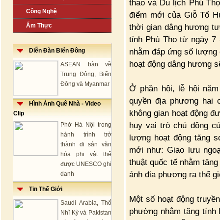
thao và Du lịch Phú Th
Công Nghệ
điểm mới của Giỗ Tổ H
Ẩm Thực
thời gian dâng hương t
tỉnh Phú Thọ từ ngày 7 
nhằm đáp ứng số lượng đ
Diễn Đàn Biển Đông
hoạt động dâng hương sẽ
ASEAN bàn về
Trung Đông, Biển
Đông và Myanmar
Ở phần hội, lễ hội năm
quyền địa phương hai c
Hình Ảnh Quê Nhà - Video
không gian hoạt động đư
Clip
huy vai trò chủ động c
Phở Hà Nội trong
hành trình trở
lượng hoạt động tăng s
thành di sản văn
mới như: Giao lưu ngoạ
hóa phi vật thể
thuật quốc tế nhằm tăng
được UNESCO ghi
ảnh địa phương ra thế gi
danh
Tin Thế Giới
Một số hoạt động truyề
Saudi Arabia, Thổ
phường nhằm tăng tính l
Nhĩ Kỳ và Pakistan