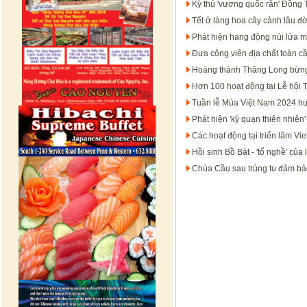
Kỳ thú 'vương quốc rắn' Đồng
Tết ở làng hoa cây cảnh lâu đ
Phát hiện hang động núi lửa 
Đưa công viên địa chất toàn c
Hoàng thành Thăng Long bừng 
Hơn 100 hoạt động tại Lễ hội 
Tuần lễ Múa Việt Nam 2024 hướ
Phát hiện 'kỳ quan thiên nhiê
Các hoạt động tại triển lãm Vi
Hồi sinh Bồ Bát - 'tổ nghề' củ
Chùa Cầu sau trùng tu đảm bảo g