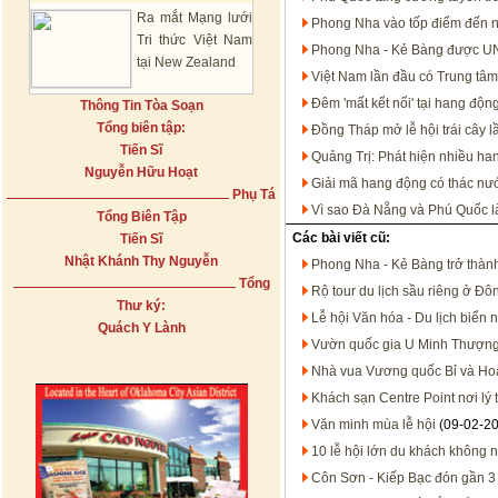
Ra mắt Mạng lưới
Phong Nha vào tốp điểm đến n
Tri thức Việt Nam
Phong Nha - Kẻ Bàng được UN
tại New Zealand
Việt Nam lần đầu có Trung tâm
Đêm 'mất kết nối' tại hang động
Thông Tin Tòa Soạn
Tổng biên tập:
Đồng Tháp mở lễ hội trái cây 
Tiến Sĩ
Quảng Trị: Phát hiện nhiều h
Nguyễn Hữu Hoạt
Giải mã hang động có thác n
Phụ Tá
Vì sao Đà Nẵng và Phú Quốc là
Tổng Biên Tập
Các bài viết cũ:
Tiến Sĩ
Nhật Khánh Thy Nguyễn
Phong Nha - Kẻ Bàng trở thành 
Tổng
Rộ tour du lịch sầu riêng ở Đ
Thư ký:
Lễ hội Văn hóa - Du lịch biển
Quách Y Lành
Vườn quốc gia U Minh Thượng 
Nhà vua Vương quốc Bỉ và Ho
Khách sạn Centre Point nơi l
Văn minh mùa lễ hội
(09-02-2
10 lễ hội lớn du khách không 
Côn Sơn - Kiếp Bạc đón gần 3 