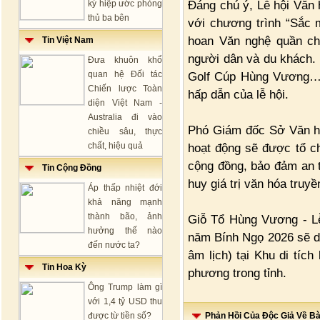
Đáng chú ý, Lễ hội Văn 
ký hiệp ước phòng
thủ ba bên
với chương trình “Sắc m
hoan Văn nghệ quần chú
Tin Việt Nam
người dân và du khách. 
Đưa khuôn khổ
quan hệ Đối tác
Golf Cúp Hùng Vương… 
Chiến lược Toàn
hấp dẫn của lễ hội.
diện Việt Nam -
Australia đi vào
Phó Giám đốc Sở Văn hóa
chiều sâu, thực
chất, hiệu quả
hoạt động sẽ được tổ ch
cộng đồng, bảo đảm an t
Tin Cộng Đồng
huy giá trị văn hóa truy
Áp thấp nhiệt đới
khả năng mạnh
thành bão, ảnh
Giỗ Tổ Hùng Vương - Lễ
hưởng thế nào
năm Bính Ngọ 2026 sẽ di
đến nước ta?
âm lịch) tại Khu di tíc
Tin Hoa Kỳ
phương trong tỉnh.
Ông Trump làm gì
với 1,4 tỷ USD thu
được từ tiền số?
Phản Hồi Của Độc Giả Về Bài