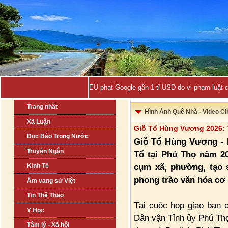
EU phạt Google gần 1 tỉ USD do vi phạm luật 
Trang nhất
Hình Ảnh Quê Nhà - Video Cl
Xã Luận
Giỗ Tổ Hùng Vương 2026: T
Đọc Báo Trong Nước
Giỗ Tổ Hùng Vương - L
Truyện Ngắn
Tổ tại Phú Thọ năm 2
cụm xã, phường, tạo s
Kinh Tế
phong trào văn hóa cơ
Âm vang sử Việt
Tin Thể Thao
Tại cuộc họp giao ban 
Y Học
Dân vận Tỉnh ủy Phú Th
Tâm lý - Xã hội