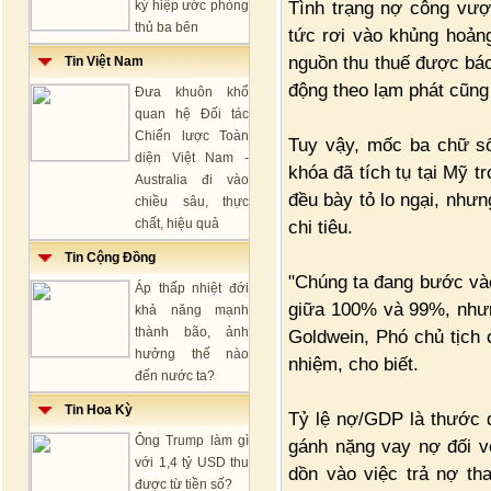
Tình trạng nợ công vượ
ký hiệp ước phòng
thủ ba bên
tức rơi vào khủng hoảng
nguồn thu thuế được báo
Tin Việt Nam
động theo lạm phát cũng
Đưa khuôn khổ
quan hệ Đối tác
Chiến lược Toàn
Tuy vậy, mốc ba chữ số
diện Việt Nam -
khóa đã tích tụ tại Mỹ t
Australia đi vào
đều bày tỏ lo ngại, nhưn
chiều sâu, thực
chất, hiệu quả
chi tiêu.
Tin Cộng Đồng
"Chúng ta đang bước vào
Áp thấp nhiệt đới
giữa 100% và 99%, nhưn
khả năng mạnh
thành bão, ảnh
Goldwein, Phó chủ tịch
hưởng thế nào
nhiệm, cho biết.
đến nước ta?
Tin Hoa Kỳ
Tỷ lệ nợ/GDP là thước 
Ông Trump làm gì
gánh nặng vay nợ đối vớ
với 1,4 tỷ USD thu
dồn vào việc trả nợ th
được từ tiền số?