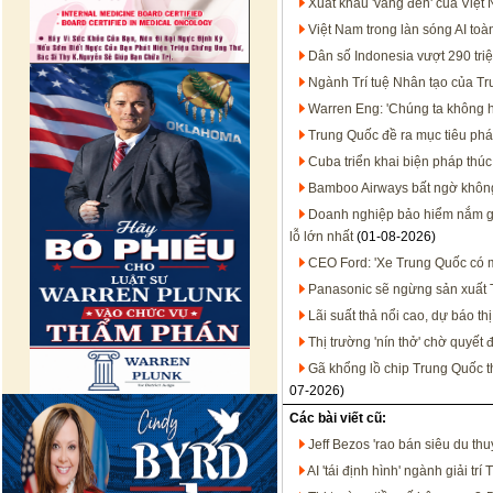
Xuất khẩu 'vàng đen' của Việt
Việt Nam trong làn sóng AI t
Dân số Indonesia vượt 290 tri
Ngành Trí tuệ Nhân tạo của T
Warren Eng: 'Chúng ta không họ
Trung Quốc đề ra mục tiêu phát
Cuba triển khai biện pháp thúc
Bamboo Airways bất ngờ không 
Doanh nghiệp bảo hiểm nắm gần
lỗ lớn nhất
(01-08-2026)
CEO Ford: 'Xe Trung Quốc có mặ
Panasonic sẽ ngừng sản xuất T
Lãi suất thả nổi cao, dự báo t
Thị trường 'nín thở' chờ quyết
Gã khổng lồ chip Trung Quốc 
07-2026)
Các bài viết cũ:
Jeff Bezos 'rao bán siêu du th
AI 'tái định hình' ngành giải tr