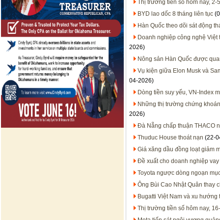
Thị trường tiền số hôm nay, 2-
BYD lao dốc 8 tháng liên tục
(0
Hàn Quốc theo dõi sát động thá
Doanh nghiệp công nghệ Việt t
2026)
Nông sản Hàn Quốc được quan t
Vụ kiện giữa Elon Musk và Sam
04-2026)
Dòng tiền suy yếu, VN-Index 
Những thị trường chứng khoán
2026)
Đà Nẵng chấp thuận THACO ngh
Thuduc House thoát nạn
(22-0
Giá xăng dầu đồng loạt giảm m
Đề xuất cho doanh nghiệp vay 
Toyota ngược dòng ngoạn mục 
Ông Bùi Cao Nhật Quân thay 
Bugatti Việt Nam và xu hướng 
Thị trường tiền số hôm nay, 16