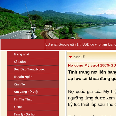
EU phạt Google gần 1 tỉ USD do vi phạm luật 
Trang nhất
Kinh Tế
Xã Luận
Nợ công Mỹ vượt 100% G
Đọc Báo Trong Nước
Tình trạng nợ liên ban
Truyện Ngắn
áp lực tài khóa đang gi
Kinh Tế
Nợ quốc gia của Mỹ hi
Âm vang sử Việt
ngưỡng từng được xem l
Tin Thể Thao
kỷ lục thiết lập sau Thế 
Y Học
Tâm lý - Xã hội