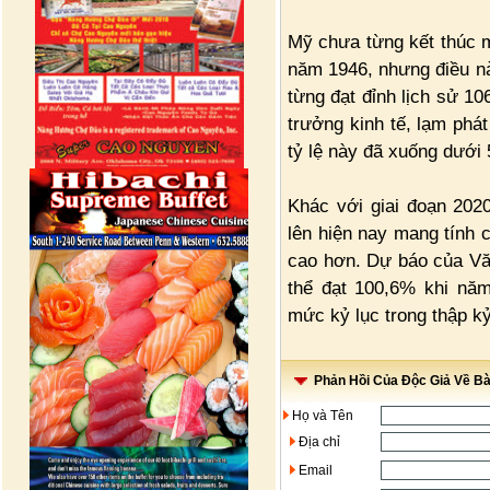
Mỹ chưa từng kết thúc m
năm 1946, nhưng điều n
từng đạt đỉnh lịch sử 1
trưởng kinh tế, lạm phá
tỷ lệ này đã xuống dưới
Khác với giai đoạn 202
lên hiện nay mang tính c
cao hơn. Dự báo của Vă
thể đạt 100,6% khi năm
mức kỷ lục trong thập kỷ
Phản Hồi Của Độc Giả Về Bài
Họ và Tên
Địa chỉ
Email