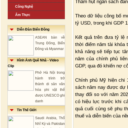
Thâm hụt ngân sách đan
Công Nghệ
Ẩm Thực
Theo dữ liệu công bố mớ
tỷ USD, trong khi GDP 1
Diễn Đàn Biển Đông
Kết quả trên đưa tỷ l
ASEAN bàn về
Trung Đông, Biển
thời điểm năm tài khóa 
Đông và Myanmar
khả năng sẽ tiếp tục tă
năm của chính phủ liên
Hình Ảnh Quê Nhà - Video
GDP, qua đó khiến nợ côn
Clip
Phở Hà Nội trong
hành trình trở
Chính phủ Mỹ hiện chi
thành di sản văn
sách năm nay được dự 
hóa phi vật thể
thay đổi so với năm 202
được UNESCO ghi
có hiệu lực trước khi cá
danh
quả cuối cùng sẽ phụ th
Tin Thế Giới
thuế và diễn biến của nền
Saudi Arabia, Thổ
Nhĩ Kỳ và Pakistan