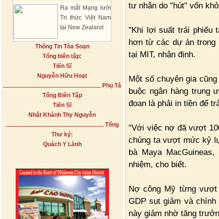
tư nhân do "hút" vốn khỏi
Ra mắt Mạng lưới
Tri thức Việt Nam
tại New Zealand
"Khi lợi suất trái phiế
hơn từ các dự án trong 
Thông Tin Tòa Soạn
tại MIT, nhận định.
Tổng biên tập:
Tiến Sĩ
Nguyễn Hữu Hoạt
Một số chuyên gia cũng 
Phụ Tá
buộc ngân hàng trung ư
Tổng Biên Tập
đoan là phải in tiền để tr
Tiến Sĩ
Nhật Khánh Thy Nguyễn
Tổng
"Với việc nợ đã vượt 10
Thư ký:
chúng ta vượt mức kỷ lụ
Quách Y Lành
bà Maya MacGuineas, 
nhiệm, cho biết.
Nợ công Mỹ từng vượt 
GDP sụt giảm và chính p
này giảm nhờ tăng trưởn