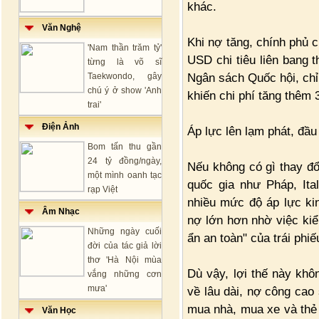
khác.
Văn Nghệ
Khi nợ tăng, chính phủ c
'Nam thần trăm tỷ'
USD chi tiêu liên bang 
từng là võ sĩ
Ngân sách Quốc hội, chỉ
Taekwondo, gây
chú ý ở show 'Anh
khiến chi phí tăng thêm
trai'
Điện Ảnh
Áp lực lên lạm phát, đầu
Bom tấn thu gần
24 tỷ đồng/ngày,
Nếu không có gì thay đổ
một mình oanh tạc
quốc gia như Pháp, Ita
rạp Việt
nhiều mức độ áp lực ki
Âm Nhạc
nợ lớn hơn nhờ việc kiểm
Những ngày cuối
ẩn an toàn" của trái phiế
đời của tác giả lời
thơ 'Hà Nội mùa
Dù vậy, lợi thế này khô
vắng những cơn
mưa'
về lâu dài, nợ công cao 
mua nhà, mua xe và thẻ 
Văn Học