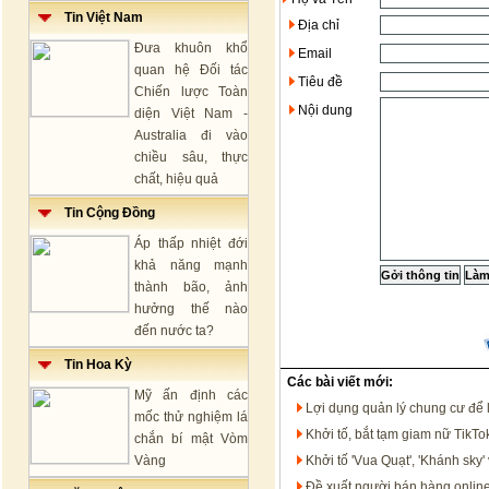
Tin Việt Nam
Địa chỉ
Đưa khuôn khổ
Email
quan hệ Đối tác
Tiêu đề
Chiến lược Toàn
Nội dung
diện Việt Nam -
Australia đi vào
chiều sâu, thực
chất, hiệu quả
Tin Cộng Đồng
Áp thấp nhiệt đới
khả năng mạnh
thành bão, ảnh
hưởng thế nào
đến nước ta?
Tin Hoa Kỳ
Các bài viết mới:
Mỹ ấn định các
Lợi dụng quản lý chung cư để 
mốc thử nghiệm lá
Khởi tố, bắt tạm giam nữ TikT
chắn bí mật Vòm
Vàng
Khởi tố 'Vua Quạt', 'Khánh sk
Đề xuất người bán hàng onlin