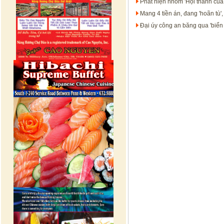
Phát hiện nhóm 'Hội thánh của
Mang 4 tiền án, đang 'hoãn tù'
Đại úy công an băng qua 'biển 