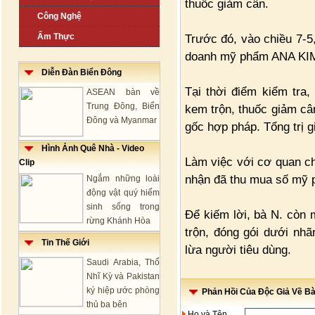
thuốc giảm cân.
Công Nghệ
Ẩm Thực
Trước đó, vào chiều 7-5
doanh mỹ phẩm ANA KIM t
Diễn Đàn Biển Đông
Tại thời điểm kiểm tra
ASEAN bàn về
Trung Đông, Biển
kem trộn, thuốc giảm câ
Đông và Myanmar
gốc hợp pháp. Tổng trị g
Hình Ảnh Quê Nhà - Video
Làm việc với cơ quan ch
Clip
nhận đã thu mua số mỹ 
Ngắm những loài
động vật quý hiếm
sinh sống trong
Để kiếm lời, bà N. còn m
rừng Khánh Hòa
trộn, đóng gói dưới nhã
Tin Thế Giới
lừa người tiêu dùng.
Saudi Arabia, Thổ
Nhĩ Kỳ và Pakistan
ký hiệp ước phòng
Phản Hồi Của Độc Giả Về Bài
thủ ba bên
Họ và Tên