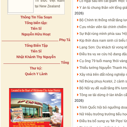
Tri thức Việt Nam
Lo ngại sau khi cắt giảm 'mọc' 
tại New Zealand
Y án tù chung thân với tổng gi
2026)
Thông Tin Tòa Soạn
Bộ Chính trị thống nhất tăng l
Tổng biên tập:
Cựu nhân viên tài chính chiếm
Tiến Sĩ
Sự thật rùng mình phía sau 'H
Nguyễn Hữu Hoạt
Phụ Tá
Kịp thời đưa nam sinh có biểu h
Tổng Biên Tập
Lạng Sơn: Du khách tử vong k
Tiến Sĩ
Điều tra vụ xe cứu hộ đang đ
Nhật Khánh Thy Nguyễn
Cụ ông 79 tuổi mang 'thỏi vàn
Tổng
Thiếu tướng Nguyễn Thanh Hưở
Thư ký:
Quách Y Lành
Xây nhà trên đất nông nghiệp s
Nổ thùng phuy Acetol, 2 cảnh 
Bộ Nội vụ đề xuất tăng 8% lươ
Tông xe tải dừng ở làn khẩn cấ
2026)
Trình Quốc hội bỏ ngưỡng doan
Nữ Hiệu trưởng trường tiểu học
Điều tra bổ sung vụ 'Mr Pips' l