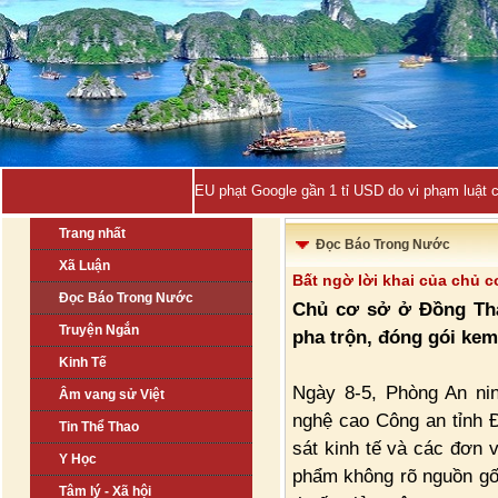
EU phạt Google gần 1 tỉ USD do vi phạm luật 
Trang nhất
Đọc Báo Trong Nước
Xã Luận
Bất ngờ lời khai của chủ c
Đọc Báo Trong Nước
Chủ cơ sở ở Đồng Tháp
Truyện Ngắn
pha trộn, đóng gói kem
Kinh Tế
Ngày 8-5, Phòng An ni
Âm vang sử Việt
nghệ cao Công an tỉnh 
Tin Thể Thao
sát kinh tế và các đơn 
Y Học
phẩm không rõ nguồn gốc
Tâm lý - Xã hội