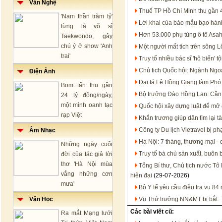
Văn Nghệ
Thuế TP Hồ Chí Minh thu gần 
'Nam thần trăm tỷ'
Lời khai của bảo mẫu bạo hàn
từng là võ sĩ
Hơn 53.000 phụ tùng ô tô Asah
Taekwondo, gây
chú ý ở show 'Anh
Một người mất tích trên sông 
trai'
Truy tố nhiều bác sĩ 'hô biến'
Chủ tịch Quốc hội: Ngành Ngoạ
Điện Ảnh
Đại tá Lê Hồng Giang làm Ph
Bom tấn thu gần
Bộ trưởng Đào Hồng Lan: Cần 
24 tỷ đồng/ngày,
một mình oanh tạc
Quốc hội xây dựng luật để mở 
rạp Việt
Khẩn trương giúp dân tìm lại tà
Công ty Du lịch Vietravel bị p
Âm Nhạc
Hà Nội: 7 tháng, thương mại - 
Những ngày cuối
Truy tố bà chủ sản xuất, buôn
đời của tác giả lời
thơ 'Hà Nội mùa
Tổng Bí thư, Chủ tịch nước Tô 
vắng những cơn
hiện đại
(29-07-2026)
mưa'
Bộ Y tế yêu cầu điều tra vụ 8
Văn Học
Vụ Thứ trưởng NN&MT bị bắt: T
Các bài viết cũ:
Ra mắt Mạng lưới