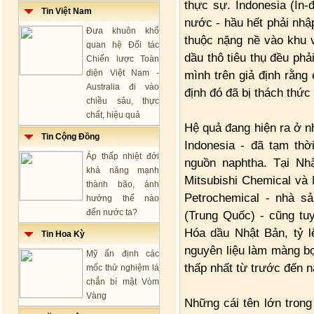
thực sự. Indonesia (In-
Tin Việt Nam
nước - hầu hết phải nhậ
Đưa khuôn khổ
thuộc nặng nề vào khu
quan hệ Đối tác
dầu thô tiêu thụ đều ph
Chiến lược Toàn
diện Việt Nam -
mình trên giả định rằng
Australia đi vào
định đó đã bị thách thức
chiều sâu, thực
chất, hiệu quả
Hệ quả đang hiện ra ở nh
Tin Cộng Đồng
Indonesia - đã tạm th
Áp thấp nhiệt đới
nguồn naphtha. Tại Nhậ
khả năng mạnh
Mitsubishi Chemical và
thành bão, ảnh
Petrochemical - nhà s
hưởng thế nào
đến nước ta?
(Trung Quốc) - cũng tu
Hóa dầu Nhật Bản, tỷ l
Tin Hoa Kỳ
nguyên liệu làm màng b
Mỹ ấn định các
thấp nhất từ trước đến n
mốc thử nghiệm lá
chắn bí mật Vòm
Vàng
Những cái tên lớn trong