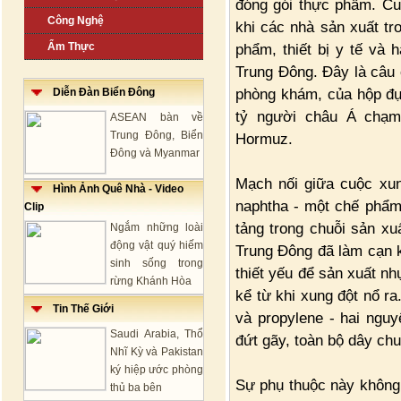
đóng gói thực phẩm. Cu
Công Nghệ
khi các nhà sản xuất t
Ẩm Thực
phẩm, thiết bị y tế và
Trung Đông. Đây là câu 
phòng khám, của hộp đự
Diễn Đàn Biển Đông
tỷ người châu Á chạm
ASEAN bàn về
Trung Đông, Biển
Hormuz.
Đông và Myanmar
Mạch nối giữa cuộc xun
Hình Ảnh Quê Nhà - Video
naphtha - một chế phẩm
Clip
tảng trong chuỗi sản xu
Ngắm những loài
động vật quý hiếm
Trung Đông đã làm cạn k
sinh sống trong
thiết yếu để sản xuất nh
rừng Khánh Hòa
kể từ khi xung đột nổ r
Tin Thế Giới
và propylene - hai ngu
Saudi Arabia, Thổ
đứt gãy, toàn bộ dây ch
Nhĩ Kỳ và Pakistan
ký hiệp ước phòng
Sự phụ thuộc này không 
thủ ba bên