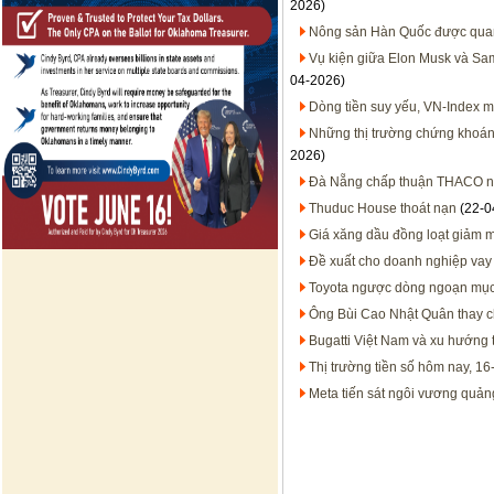
2026)
Nông sản Hàn Quốc được quan t
Vụ kiện giữa Elon Musk và Sam
04-2026)
Dòng tiền suy yếu, VN-Index 
Những thị trường chứng khoán
2026)
Đà Nẵng chấp thuận THACO ngh
Thuduc House thoát nạn
(22-0
Giá xăng dầu đồng loạt giảm m
Đề xuất cho doanh nghiệp vay 
Toyota ngược dòng ngoạn mục 
Ông Bùi Cao Nhật Quân thay 
Bugatti Việt Nam và xu hướng 
Thị trường tiền số hôm nay, 16
Meta tiến sát ngôi vương quản