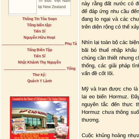
Tri thức Việt Nam
này rằng đất nước có đ
tại New Zealand
để đáp ứng nhu cầu đến
đang lo ngại và các chu
Thông Tin Tòa Soạn
Tổng biên tập:
trên diện rộng có thể xả
Tiến Sĩ
Nguyễn Hữu Hoạt
Nhìn lại toàn bộ các biệ
Phụ Tá
bãi bỏ thuế nhập khẩu 
Tổng Biên Tập
Tiến Sĩ
chúng cần thiết nhưng 
Nhật Khánh Thy Nguyễn
thống, các giải pháp tìn
Tổng
vấn đề cốt lõi.
Thư ký:
Quách Y Lành
Mỹ và Iran được cho là 
lại eo biển Hormuz. Đâ
nguyên tắc đến thực t
Hormuz chưa thông suốt
thương.
Cuộc khủng hoảng nhựa 