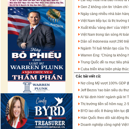
Lãi vay mua nhà bao nhiêu là 
Gen Z không còn tin 'chăm chỉ 
Ngày càng nhiều nhà bán hàng
Việt Nam tiếp tục là thị trườ
Xuất khẩu 'vàng đen' của Việt
Việt Nam trong làn sóng AI t
Dân số Indonesia vượt 290 tri
Ngành Trí tuệ Nhân tạo của T
Warren Eng: 'Chúng ta không họ
Trung Quốc đề ra mục tiêu phát
Cuba triển khai biện pháp thúc
Các bài viết cũ:
Nợ công Mỹ vượt 100% GDP
(
Jeff Bezos 'rao bán siêu du th
AI 'tái định hình' ngành giải tr
Thị trường tiền số hôm nay, 2-
BYD lao dốc 8 tháng liên tục
(0
Hàn Quốc theo dõi sát động thá
Doanh nghiệp công nghệ Việt t