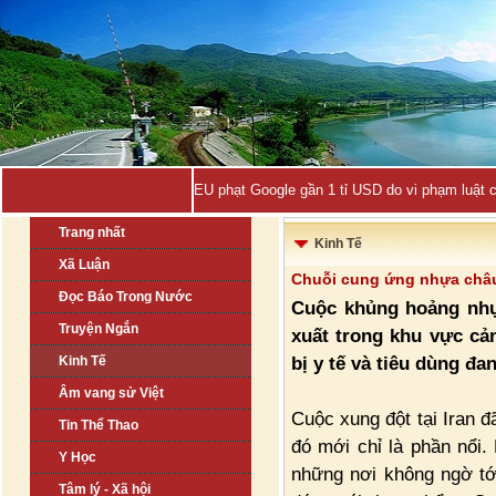
EU phạt Google gần 1 tỉ USD do vi phạm luật 
Trang nhất
Kinh Tế
Xã Luận
Chuỗi cung ứng nhựa châ
Đọc Báo Trong Nước
Cuộc khủng hoảng nhự
Truyện Ngắn
xuất trong khu vực cả
bị y tế và tiêu dùng đ
Kinh Tế
Âm vang sử Việt
Cuộc xung đột tại Iran 
Tin Thể Thao
đó mới chỉ là phần nổi.
Y Học
những nơi không ngờ tớ
Tâm lý - Xã hội