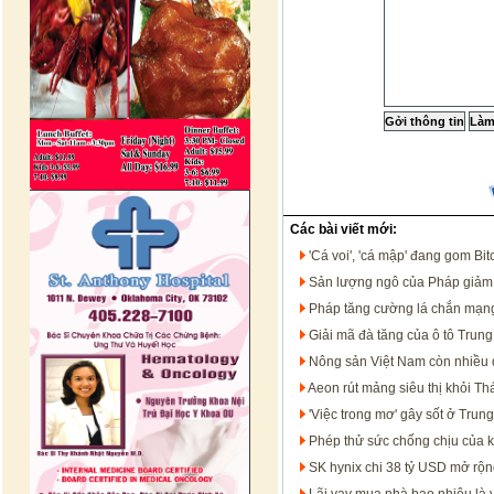
Các bài viết mới:
'Cá voi', 'cá mập' đang gom Bit
Sản lượng ngô của Pháp giảm 
Pháp tăng cường lá chắn mạn
Giải mã đà tăng của ô tô Trun
Nông sản Việt Nam còn nhiều dư
Aeon rút mảng siêu thị khỏi Th
'Việc trong mơ' gây sốt ở Trun
Phép thử sức chống chịu của 
SK hynix chi 38 tỷ USD mở rộng