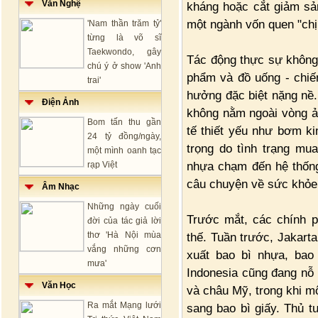
Văn Nghệ
kháng hoặc cắt giảm sản
một ngành vốn quen "chị
'Nam thần trăm tỷ'
từng là võ sĩ
Taekwondo, gây
Tác động thực sự không
chú ý ở show 'Anh
phẩm và đồ uống - chiế
trai'
hưởng đặc biệt nặng nề
Điện Ảnh
không nằm ngoài vòng ả
Bom tấn thu gần
tế thiết yếu như bơm ki
24 tỷ đồng/ngày,
trọng do tình trạng mu
một mình oanh tạc
nhựa chạm đến hệ thống
rạp Việt
câu chuyện về sức khỏe
Âm Nhạc
Những ngày cuối
Trước mắt, các chính p
đời của tác giả lời
thơ 'Hà Nội mùa
thế. Tuần trước, Jakarta
vắng những cơn
xuất bao bì nhựa, bao
mưa'
Indonesia cũng đang nỗ 
Văn Học
và châu Mỹ, trong khi m
Ra mắt Mạng lưới
sang bao bì giấy. Thủ t