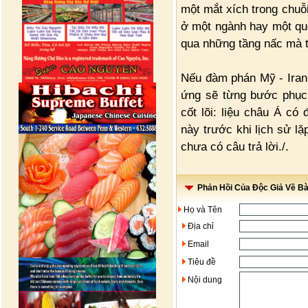
một mắt xích trong chuỗ
ở một ngành hay một quố
qua những tầng nấc mà t
Nếu đàm phán Mỹ - Iran
ứng sẽ từng bước phục 
cốt lõi: liệu châu Á có
này trước khi lịch sử l
chưa có câu trả lời./.
Phản Hồi Của Độc Giả Về Bài
Họ và Tên
Địa chỉ
Email
Tiêu đề
Nội dung