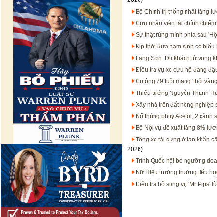
2026)
Bộ Chính trị thống nhất tăng l
Cựu nhân viên tài chính chiếm
Sự thật rùng mình phía sau 'H
Kịp thời đưa nam sinh có biểu h
Lạng Sơn: Du khách tử vong k
Điều tra vụ xe cứu hộ đang đ
Cụ ông 79 tuổi mang 'thỏi vàn
Thiếu tướng Nguyễn Thanh Hưở
Xây nhà trên đất nông nghiệp s
Nổ thùng phuy Acetol, 2 cảnh 
Bộ Nội vụ đề xuất tăng 8% lươ
Tông xe tải dừng ở làn khẩn cấ
2026)
Trình Quốc hội bỏ ngưỡng doan
Nữ Hiệu trưởng trường tiểu học
Điều tra bổ sung vụ 'Mr Pips' l