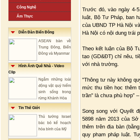
Công Nghệ
Trước đó, vào ngày 4-5
Ẩm Thực
luật, Bộ Tư Pháp, ban h
của UBND TP Hà Nội v
Hà Nội có nội dung trái 
Diễn Đàn Biển Đông
ASEAN bàn về
Trung Đông, Biển
Theo kết luận của Bộ T
Đông và Myanmar
tạo (GD&ĐT) chỉ nêu, ti
với nhà trường.
Hình Ảnh Quê Nhà - Video
Clip
"Thông tư này không qu
Ngắm những loài
động vật quý hiếm
mức thu tiền học thêm t
sinh sống trong
trần" là chưa phù hợp” –
rừng Khánh Hòa
Tin Thế Giới
Song song với Quyết đ
Thủ tướng Israel
5898 năm 2013 của Sở 
bác bỏ kế hoạch
thêm trên địa bàn (bằng
hòa bình của Mỹ
quy phạm pháp luật. T