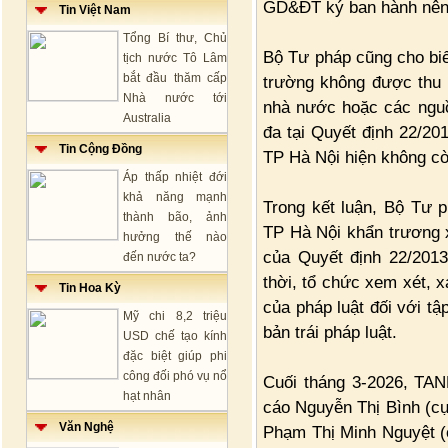
GD&ĐT ký ban hành nên 
Tin Việt Nam
Tổng Bí thư, Chủ
Bộ Tư pháp cũng cho biế
tịch nước Tô Lâm
bắt đầu thăm cấp
trường không được thu t
Nhà nước tới
nhà nước hoặc các nguồ
Australia
đa tại Quyết định 22/
Tin Cộng Đồng
TP Hà Nội hiện không c
Áp thấp nhiệt đới
khả năng mạnh
Trong kết luận, Bộ Tư
thành bão, ảnh
TP Hà Nội khẩn trương x
hưởng thế nào
của Quyết định 22/201
đến nước ta?
thời, tổ chức xem xét, x
Tin Hoa Kỳ
của pháp luật đối với t
Mỹ chi 8,2 triệu
bản trái pháp luật.
USD chế tạo kính
đặc biệt giúp phi
công đối phó vụ nổ
Cuối tháng 3-2026, TAN
hạt nhân
cáo Nguyễn Thị Bình (c
Văn Nghệ
Phạm Thị Minh Nguyệt (