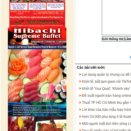
Các bài viết mới:
Lợi dụng quản lý chung cư để 
Khởi tố, bắt tạm giam nữ TikT
Khởi tố 'Vua Quạt', 'Khánh sk
Đề xuất người bán hàng onlin
Thuế TP Hồ Chí Minh thu gần 
Lời khai của bảo mẫu bạo hàn
Hơn 53.000 phụ tùng ô tô Asah
Một người mất tích trên sông 
Truy tố nhiều bác sĩ 'hô biến'