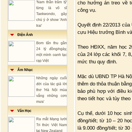
cho hưởng án treo về tộ
'Nam thần trăm tỷ'
từng là võ sĩ
công vụ.
Taekwondo, gây
chú ý ở show 'Anh
Quyết định 22/2013 của 
trai'
cựu Hiệu trưởng Bình và
Điện Ảnh
Bom tấn thu gần
Theo HĐXX, năm học 201
24 tỷ đồng/ngày,
của 24 lớp các khối 7, 8
một mình oanh tạc
rạp Việt
mức thu quy định.
Âm Nhạc
Mặc dù UBND TP Hà Nội 
Những ngày cuối
thêm do thỏa thuận bằng
đời của tác giả lời
thơ 'Hà Nội mùa
bảo phù hợp với điều k
vắng những cơn
theo tiết học và tùy the
mưa'
Văn Học
Cụ thể, dưới 10 học sin
Ra mắt Mạng lưới
đồng/tiết; từ 10 – 20 họ
Tri thức Việt Nam
là 9.000 đồng/tiết; từ 30
tại New Zealand