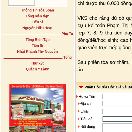
chỉ được thu 6.000 đồng/
Thông Tin Tòa Soạn
Tổng biên tập:
VKS cho rằng dù có quy
Tiến Sĩ
cựu kế toán Phạm Thị M
Nguyễn Hữu Hoạt
lớp 7, 8, 9 thu tiền d
Phụ Tá
đồng/tiết/học sinh; cao
Tổng Biên Tập
Tiến Sĩ
giáo viên trực tiếp giản
Nhật Khánh Thy Nguyễn
Tổng
Sau phiên tòa sơ thẩm,
Thư ký:
án.
Quách Y Lành
Phản Hồi Của Độc Giả Về Bài
Họ và Tên
Địa chỉ
Email
Tiêu đề
Nội dung