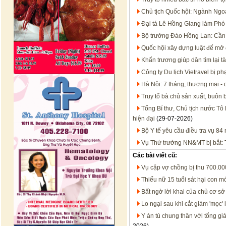
Chủ tịch Quốc hội: Ngành Ngoạ
Đại tá Lê Hồng Giang làm Ph
Bộ trưởng Đào Hồng Lan: Cần 
Quốc hội xây dựng luật để mở 
Khẩn trương giúp dân tìm lại tà
Công ty Du lịch Vietravel bị p
Hà Nội: 7 tháng, thương mại - 
Truy tố bà chủ sản xuất, buôn
Tổng Bí thư, Chủ tịch nước Tô 
hiện đại
(29-07-2026)
Bộ Y tế yêu cầu điều tra vụ 8
Vụ Thứ trưởng NN&MT bị bắt: T
Các bài viết cũ:
Vụ cặp vợ chồng bị thu 700.00
Thiếu nữ 15 tuổi sát hại con mớ
Bất ngờ lời khai của chủ cơ sở
Lo ngại sau khi cắt giảm 'mọc' 
Y án tù chung thân với tổng gi