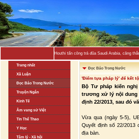
Houthi tấn công trả đũa Saudi Arabia, căng thẳ
Trang nhất
Đọc Báo Trong Nước
Xã Luận
'Điểm tựa pháp lý' để kết 
Đọc Báo Trong Nước
Bộ Tư pháp kiến ngh
Truyện Ngắn
trương xử lý nội dung
định 22/2013, sau đó vă
Kinh Tế
Âm vang sử Việt
Vừa qua (ngày 5-5), U
Tin Thể Thao
Quyết định số 22/2013
Y Học
địa bàn.
Tâm lý - Xã hội