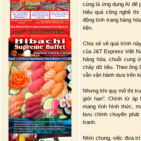
cùng là ứng dụng AI để p
hiệu quả công nghệ thị
động tình trạng hàng hóa
tiện.
Chia sẻ về quá trình n
của J&T Express Việt N
hàng hóa, chuỗi cung ứ
chảy dữ liệu. Theo ông 
vẫn vận hành dựa trên k
Nhưng khi quy mô thị tr
giới hạn". Chính từ áp
mang tính hình thức, m
bưu chính chuyển phát 
tranh.
Nhìn chung, việc đưa trí