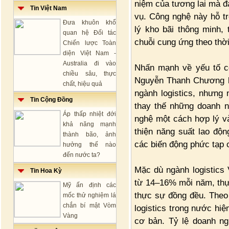
niệm của tương lai mà đ
Tin Việt Nam
vụ. Công nghệ này hỗ trợ
Đưa khuôn khổ
lý kho bãi thông minh,
quan hệ Đối tác
chuỗi cung ứng theo thời
Chiến lược Toàn
diện Việt Nam -
Australia đi vào
Nhấn mạnh về yếu tố co
chiều sâu, thực
Nguyễn Thanh Chương kh
chất, hiệu quả
ngành logistics, nhưng
Tin Cộng Đồng
thay thế những doanh n
Áp thấp nhiệt đới
nghệ một cách hợp lý và
khả năng mạnh
thiện năng suất lao độ
thành bão, ảnh
các biến động phức tạp 
hưởng thế nào
đến nước ta?
Mặc dù ngành logistics 
Tin Hoa Kỳ
từ 14–16% mỗi năm, thự
Mỹ ấn định các
thực sự đồng đều. Theo 
mốc thử nghiệm lá
chắn bí mật Vòm
logistics trong nước hi
Vàng
cơ bản. Tỷ lệ doanh ng