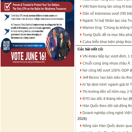
Việt Nam trong làn sóng AI t
Dân số Indonesia vượt 290 tri
Ngành Trí tuệ Nhân tạo của T
Warren Eng: 'Chúng ta không họ
Trung Quốc đề ra mục tiêu phát
Cuba triển khai biện pháp thúc
Các bài viết cũ:
VN-Index tiếp tục vượt đỉnh, 1
Chuỗi cung ứng nhựa châu Á:
Nợ công Mỹ vượt 100% GDP
(
Jeff Bezos 'rao bán siêu du th
AI 'tái định hình' ngành giải tr
Thị trường tiền số hôm nay, 2-
BYD lao dốc 8 tháng liên tục
(0
Hàn Quốc theo dõi sát động thá
Doanh nghiệp công nghệ Việt t
2026)
Nông sản Hàn Quốc được quan t