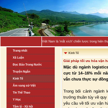
Việt Nam là 'mắt xích' chiến lược trong hiện
Trang nhất
Kinh Tế
Xã Luận
Giải pháp tối ưu hóa vận 
Đọc Báo Trong Nước
Mặc dù ngành logistics
Truyện Ngắn
cực từ 14–16% mỗi nă
vẫn chưa thực sự đồng
Kinh Tế
Âm vang sử Việt
Trong bối cảnh ngành l
Tin Thể Thao
trưởng thuần túy về quy 
Y Học
yêu cầu về tối ưu vận h
Tâm lý - Xã hội