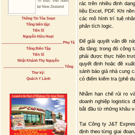
Tri thức Việt Nam
rác trên nhiều định dạn
tại New Zealand
liệu Excel, PDF. Khi nề
các mô hình trí tuệ nh
Thông Tin Tòa Soạn
Tổng biên tập:
phân tích logic.
Tiến Sĩ
Nguyễn Hữu Hoạt
Để giải quyết vấn đề nà
Phụ Tá
đa tầng; trong đó công 
Tổng Biên Tập
Tiến Sĩ
phải được thực hiện trư
Nhật Khánh Thy Nguyễn
quyết định hoặc đề xuất
Tổng
sánh báo giá nhà cung c
Thư ký:
có điểm kiểm tra (phê d
Quách Y Lành
Nhằm hạn chế rủi ro và
doanh nghiệp logistics 
bắt đầu từ những khâu vậ
Tại Công ty J&T Expres
định theo từng giai đoạn