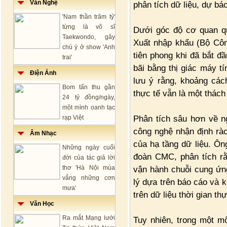
Văn Nghệ
phân tích dữ liệu, dự bá
'Nam thần trăm tỷ'
từng là võ sĩ
Dưới góc độ cơ quan q
Taekwondo, gây
Xuất nhập khẩu (Bộ Côn
chú ý ở show 'Anh
tiên phong khi đã bắt đầ
trai'
bãi bằng thị giác máy t
Điện Ảnh
lưu ý rằng, khoảng các
Bom tấn thu gần
thực tế vẫn là một thách
24 tỷ đồng/ngày,
một mình oanh tạc
Phân tích sâu hơn về n
rạp Việt
công nghệ nhận định rà
Âm Nhạc
của hạ tầng dữ liệu. Ôn
Những ngày cuối
đoàn CMC, phân tích rằ
đời của tác giả lời
thơ 'Hà Nội mùa
vận hành chuỗi cung ứn
vắng những cơn
lý dựa trên báo cáo và k
mưa'
trên dữ liệu thời gian thự
Văn Học
Ra mắt Mạng lưới
Tuy nhiên, trong một mô