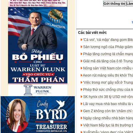
Các bài viết mới:
'Cá voi', 'cá mập' đang gom Bit
Sản lượng ngô của Pháp giảm 
Pháp tăng cường lá chắn mạn
Giải mã đà tăng của ô tô Trun
Nông sản Việt Nam còn nhiều dư
Aeon rút mảng siêu thị khỏi Th
'Việc trong mơ' gây sốt ở Trun
Phép thử sức chống chịu của 
SK hynix chi 38 tỷ USD mở rộng
Lãi vay mua nhà bao nhiêu là 
Gen Z không còn tin 'chăm chỉ 
Ngày càng nhiều nhà bán hàng
Việt Nam tiếp tục là thị trườ
Xuất khẩu 'vàng đen' của Việt