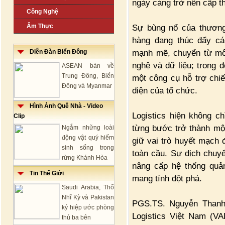
ngày càng trở nên cấp th
Công Nghệ
Ẩm Thực
Sự bùng nổ của thương 
hàng đang thúc đẩy cá
mạnh mẽ, chuyển từ mô
Diễn Đàn Biển Đông
nghệ và dữ liệu; trong đó
ASEAN bàn về
Trung Đông, Biển
một công cụ hỗ trợ chiế
Đông và Myanmar
diện của tổ chức.
Hình Ảnh Quê Nhà - Video
Logistics hiện không c
Clip
từng bước trở thành một
Ngắm những loài
động vật quý hiếm
giữ vai trò huyết mạch 
sinh sống trong
toàn cầu. Sự dịch chuy
rừng Khánh Hòa
nâng cấp hệ thống quản
Tin Thế Giới
mang tính đột phá.
Saudi Arabia, Thổ
Nhĩ Kỳ và Pakistan
PGS.TS. Nguyễn Thanh 
ký hiệp ước phòng
Logistics Việt Nam (VA
thủ ba bên