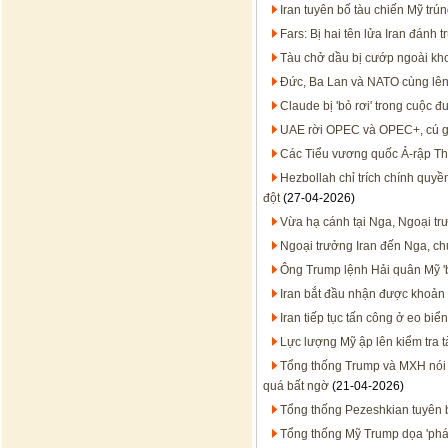
Iran tuyên bố tàu chiến Mỹ trú
Fars: Bị hai tên lửa Iran đánh 
Tàu chở dầu bị cướp ngoài kh
Đức, Ba Lan và NATO cùng lên 
Claude bị 'bỏ rơi' trong cuộc 
UAE rời OPEC và OPEC+, cú g
Các Tiểu vương quốc Ả-rập Th
Hezbollah chỉ trích chính quyề
đột
(27-04-2026)
Vừa hạ cánh tại Nga, Ngoại t
Ngoại trưởng Iran đến Nga, ch
Ông Trump lệnh Hải quân Mỹ 'bắn
Iran bắt đầu nhận được khoản
Iran tiếp tục tấn công ở eo biể
Lực lượng Mỹ ập lên kiểm tra 
Tổng thống Trump và MXH nói ô
quá bất ngờ
(21-04-2026)
Tổng thống Pezeshkian tuyên 
Tổng thống Mỹ Trump dọa 'phá