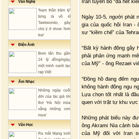
Iran tuyên bố “đã hết ki
Văn Nghệ
'Nam thần trăm tỷ'
Ngày 10-5, người phát 
từng là võ sĩ
Taekwondo, gây
gia của quốc hội Iran -
chú ý ở show 'Anh
sự “kiềm chế” của Tehra
trai'
Điện Ảnh
“Bất kỳ hành động gây 
Bom tấn thu gần
phải phản ứng mạnh mẽ 
24 tỷ đồng/ngày,
của Mỹ” - ông Rezaei viế
một mình oanh tạc
rạp Việt
“Đồng hồ đang đếm ngượ
Âm Nhạc
không hành động ngu ng
Những ngày cuối
Lựa chọn tốt nhất là đ
đời của tác giả lời
quen với trật tự khu vực
thơ 'Hà Nội mùa
vắng những cơn
mưa'
Những phát biểu này đượ
ông Akrami Nia cảnh báo
Văn Học
của Mỹ đối với Iran s
Ra mắt Mạng lưới