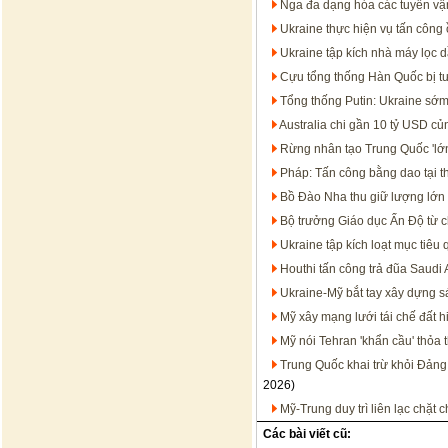
Nga đa dạng hóa các tuyến vận
Ukraine thực hiện vụ tấn công 
Ukraine tập kích nhà máy lọc 
Cựu tổng thống Hàn Quốc bị t
Tổng thống Putin: Ukraine sớm
Australia chi gần 10 tỷ USD c
Rừng nhân tạo Trung Quốc 'lớn
Pháp: Tấn công bằng dao tại t
Bồ Đào Nha thu giữ lượng lớn 
Bộ trưởng Giáo dục Ấn Độ từ c
Ukraine tập kích loạt mục tiêu
Houthi tấn công trả đũa Saudi 
Ukraine-Mỹ bắt tay xây dựng s
Mỹ xây mạng lưới tái chế đất h
Mỹ nói Tehran 'khẩn cầu' thỏa 
Trung Quốc khai trừ khỏi Đảng
2026)
Mỹ-Trung duy trì liên lạc chặt
Các bài viết cũ: