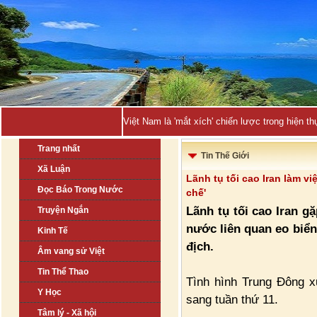
Việt Nam là 'mắt xích' chiến lược trong hiện
Trang nhất
Tin Thế Giới
Xã Luận
Lãnh tụ tối cao Iran làm v
Đọc Báo Trong Nước
chế'
Lãnh tụ tối cao Iran g
Truyện Ngắn
nước liên quan eo biển
Kinh Tế
địch.
Âm vang sử Việt
Tin Thể Thao
Tình hình Trung Đông x
Y Học
sang tuần thứ 11.
Tâm lý - Xã hội