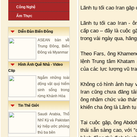
Lãnh tụ tối cao Iran gặp
Công Nghệ
Ẩm Thực
Lãnh tụ tối cao Iran -
cấp cao – đây là cuộc gặ
Diễn Đàn Biển Đông
trong vài ngày qua, hãng
ASEAN bàn về
Trung Đông, Biển
Đông và Myanmar
Theo Fars, ông Khamenei
lệnh Trung tâm Khatam 
Hình Ảnh Quê Nhà - Video
của các lực lượng vũ tra
Clip
Ngắm những loài
Không có hình ảnh hay 
động vật quý hiếm
sinh sống trong
Iran cũng chưa đăng tả
rừng Khánh Hòa
ông nhậm chức vào tháng
Tin Thế Giới
khiến cha ông là Lãnh tụ
Saudi Arabia, Thổ
Nhĩ Kỳ và Pakistan
Tại cuộc gặp, ông Abdoll
ký hiệp ước phòng
thái sẵn sàng cao, với “c
thủ ba bên