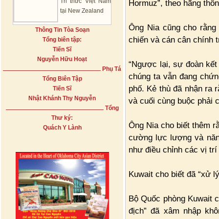
Tri thức Việt Nam
Hormuz”, theo hãng thôn
tại New Zealand
Ông Nia cũng cho rằng 
Thông Tin Tòa Soạn
chiến và cán cân chính t
Tổng biên tập:
Tiến Sĩ
Nguyễn Hữu Hoạt
“Ngược lại, sự đoàn kết
Phụ Tá
chúng ta vẫn đang chứn
Tổng Biên Tập
phố. Kẻ thù đã nhận ra 
Tiến Sĩ
Nhật Khánh Thy Nguyễn
và cuối cùng buộc phải 
Tổng
Thư ký:
Ông Nia cho biết thêm rằ
Quách Y Lành
cường lực lượng và năn
như điều chỉnh các vị tr
Kuwait cho biết đã “xử l
Bộ Quốc phòng Kuwait ch
địch” đã xâm nhập khô