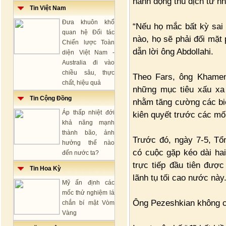
hành động thù địch từ n
Tin Việt Nam
Đưa khuôn khổ
“Nếu họ mắc bất kỳ sai
quan hệ Đối tác
nào, họ sẽ phải đối mặt
Chiến lược Toàn
dẫn lời ông Abdollahi.
diện Việt Nam -
Australia đi vào
chiều sâu, thực
Theo Fars, ông Khamen
chất, hiệu quả
những mục tiêu xấu xa
Tin Cộng Đồng
nhằm tăng cường các bi
Áp thấp nhiệt đới
kiên quyết trước các mối
khả năng mạnh
thành bão, ảnh
Trước đó, ngày 7-5, Tổ
hưởng thế nào
có cuộc gặp kéo dài ha
đến nước ta?
trực tiếp đầu tiên đượ
Tin Hoa Kỳ
lãnh tụ tối cao nước này
Mỹ ấn định các
mốc thử nghiệm lá
Ông Pezeshkian không ch
chắn bí mật Vòm
Vàng