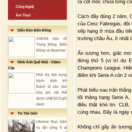
ra cột mốc chưa từng có
Công Nghệ
Ẩm Thực
Cách đây đúng 2 năm, C
của Cesc Fabregas, đội 
xếp hạng ở mùa đầu tiên
Diễn Đàn Biển Đông
trường châu Âu, ít nhất
ASEAN bàn về
Trung Đông, Biển
Đông và Myanmar
Ấn tượng hơn, giấc mơ
đứng thứ 5 (vị trí dự 
Hình Ảnh Quê Nhà - Video
Champions League. Hi
Clip
điểm khi Serie A còn 2 
Phở Hà Nội trong
hành trình trở
thành di sản văn
Phát biểu sau trận thắn
hóa phi vật thể
tôi thăng hạng Serie A
được UNESCO ghi
điều thật khó tin. CLB
danh
cùng nhau. Đây là ngày 
Tin Thế Giới
Ukraine thực hiện
Không chỉ gây ấn tượng
vụ tấn công ồ ạt