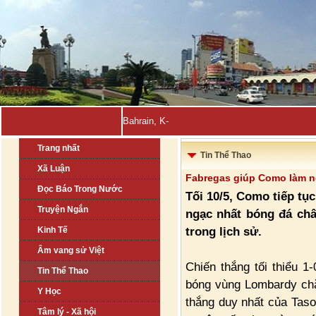
Bahrain, Kuwait tuyên bố đẩ_
Trang nhất
Tin Thể Thao
Xã Luận
Fabregas giúp Como làm n
Đọc Báo Trong Nước
Tối 10/5, Como tiếp tụ
Truyện Ngắn
ngạc nhất bóng đá châ
trong lịch sử.
Kinh Tế
Âm vang sử Việt
Chiến thắng tối thiểu 1
Tin Thể Thao
bóng vùng Lombardy chắ
Y Học
thắng duy nhất của Tas
Tâm lý - Xã hội