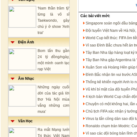
'Nam thần trăm tỷ'
từng là võ sĩ
Các bài viết mới:
Taekwondo, gây
Singapore soán ngôi đầu bảng
chú ý ở show 'Anh
Đội tuyển Việt Nam về Hà Nội,
trai'
World Cup kết thúc: FIFA ôm t
Điện Ảnh
Vì sao Đình Bắc chưa hết án 
Bom tấn thu gần
Tây Ban Nha lập hàng loạt kỷ 
24 tỷ đồng/ngày,
Tây Ban Nha gặp Argentina là '
một mình oanh tạc
Xuân Son và Hoàng Hên giúp 
rạp Việt
Đình Bắc nhận tin vui trước 
Âm Nhạc
Thống kê khiến người Anh lo n
Những ngày cuối
Vũ khí bí mật của đội tuyển P
đời của tác giả lời
4 kịch bản World Cup chấn độn
thơ 'Hà Nội mùa
Chuyện có một không hai, lần đ
vắng những cơn
Chủ tịch FIFA xác nhận ý tưởn
mưa'
Virus lạ tấn công dàn sao đội 
Văn Học
Ronaldo chạm trán Modric: Cu
Ra mắt Mạng lưới
Vì sao các đội bóng bản lĩnh c
Tri thức Việt Nam