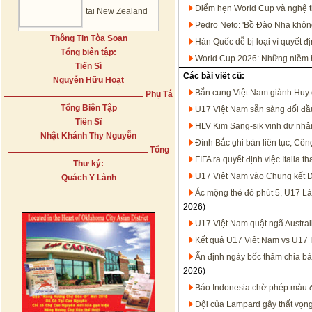
Điểm hẹn World Cup và nghệ th
tại New Zealand
Pedro Neto: 'Bồ Đào Nha không
Thông Tin Tòa Soạn
Hàn Quốc dễ bị loại vì quyết đ
Tổng biên tập:
World Cup 2026: Những niềm hy
Tiến Sĩ
Các bài viết cũ:
Nguyễn Hữu Hoạt
Bắn cung Việt Nam giành Huy 
Phụ Tá
Tổng Biên Tập
U17 Việt Nam sẵn sàng đối đầ
Tiến Sĩ
HLV Kim Sang-sik vinh dự nhậ
Nhật Khánh Thy Nguyễn
Đình Bắc ghi bàn liên tục, Côn
Tổng
FIFA ra quyết định việc Italia 
Thư ký:
U17 Việt Nam vào Chung kết Đ
Quách Y Lành
Ác mộng thẻ đỏ phút 5, U17 L
2026)
U17 Việt Nam quật ngã Austral
Kết quả U17 Việt Nam vs U17 
Ấn định ngày bốc thăm chia b
2026)
Báo Indonesia chờ phép màu 
Đội của Lampard gây thất vọn