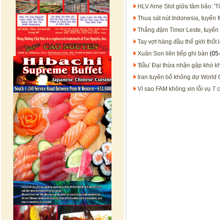
HLV Arne Slot giữa tâm bão: 'T
Thua sát nút Indonesia, tuyển f
Thắng đậm Timor Leste, tuyển 
Tay vợt hàng đầu thế giới thốt l
Xuân Son liên tiếp ghi bàn
(05
'Bầu' Đại thừa nhận gặp khó kh
Iran tuyên bố không dự World
Vì sao FAM không xin lỗi vụ 7 