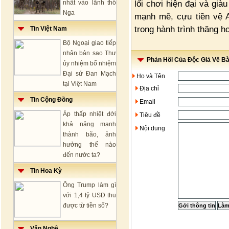
lối chơi hiện đại và g
nhất vào lãnh thổ
Nga
mạnh mẽ, cựu tiền vệ A
trong hành trình thăng h
Tin Việt Nam
Bộ Ngoại giao tiếp
nhận bản sao Thư
Phản Hồi Của Độc Giả Về Bài
ủy nhiệm bổ nhiệm
Đại sứ Đan Mạch
Họ và Tên
tại Việt Nam
Địa chỉ
Tin Cộng Đồng
Email
Áp thấp nhiệt đới
Tiêu đề
khả năng mạnh
Nội dung
thành bão, ảnh
hưởng thế nào
đến nước ta?
Tin Hoa Kỳ
Ông Trump làm gì
với 1,4 tỷ USD thu
được từ tiền số?
Văn Nghệ