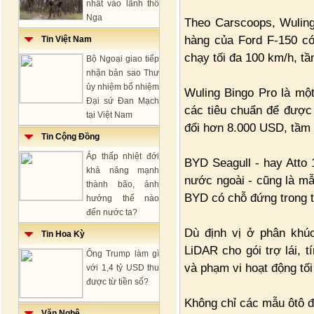
nhất vào lãnh thổ
Nga
Theo Carscoops, Wulin
hàng của Ford F-150 có
Tin Việt Nam
chạy tối đa 100 km/h, tầ
Bộ Ngoại giao tiếp
nhận bản sao Thư
ủy nhiệm bổ nhiệm
Wuling Bingo Pro là mộ
Đại sứ Đan Mạch
các tiêu chuẩn để được 
tại Việt Nam
đổi hơn 8.000 USD, tầm 
Tin Cộng Đồng
Áp thấp nhiệt đới
BYD Seagull - hay Atto 1
khả năng mạnh
nước ngoài - cũng là mẫ
thành bão, ảnh
BYD có chỗ đứng trong t
hưởng thế nào
đến nước ta?
Dù định vị ở phân khúc
Tin Hoa Kỳ
LiDAR cho gói trợ lái, 
Ông Trump làm gì
và phạm vi hoạt động tố
với 1,4 tỷ USD thu
được từ tiền số?
Không chỉ các mẫu ôtô đ
Văn Nghệ