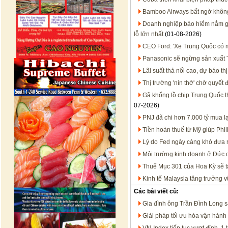
Bamboo Airways bất ngờ không 
Doanh nghiệp bảo hiểm nắm gần
lỗ lớn nhất
(01-08-2026)
CEO Ford: 'Xe Trung Quốc có mặ
Panasonic sẽ ngừng sản xuất T
Lãi suất thả nổi cao, dự báo t
Thị trường 'nín thở' chờ quyết
Gã khổng lồ chip Trung Quốc 
07-2026)
PNJ đã chi hơn 7.000 tỷ mua l
Tiền hoàn thuế từ Mỹ giúp Phil
Lý do Fed ngày càng khó đưa ra
Môi trường kinh doanh ở Đức 
Thuế Mục 301 của Hoa Kỳ sẽ t
Kinh tế Malaysia tăng trưởng 
Các bài viết cũ:
Gia đình ông Trần Đình Long s
Giải pháp tối ưu hóa vận hành