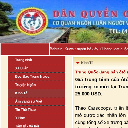
Bahrain, Kuwait tuyên bố đẩy lùi hàng loạt cuộ
Trang nhất
Kinh Tế
Xã Luận
Trung Quốc đang bán ôtô 
Đọc Báo Trong Nước
Giá trung bình của ôt
Truyện Ngắn
trường xe mới tại Tru
25.000 USD.
Kinh Tế
Âm vang sử Việt
Theo Carscoops, triển l
Tin Thể Thao
mô được xác nhận lớn 
Y Học
cùng tổng số xe trưng bà
Tâm lý - Xã hội