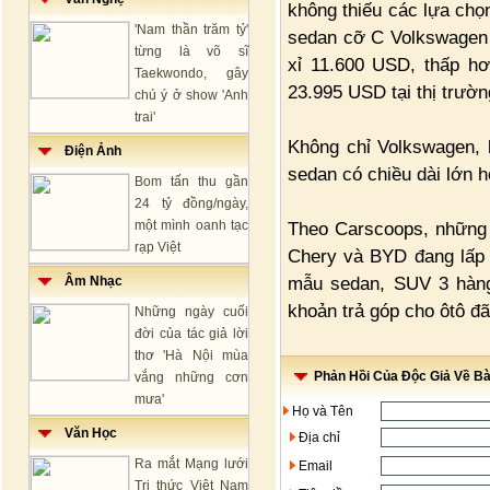
không thiếu các lựa chọ
'Nam thần trăm tỷ'
sedan cỡ C Volkswagen S
từng là võ sĩ
xỉ 11.600 USD, thấp hơ
Taekwondo, gây
23.995 USD tại thị trườ
chú ý ở show 'Anh
trai'
Không chỉ Volkswagen, 
Điện Ảnh
sedan có chiều dài lớn 
Bom tấn thu gần
24 tỷ đồng/ngày,
một mình oanh tạc
Theo Carscoops, những t
rạp Việt
Chery và BYD đang lấp 
mẫu sedan, SUV 3 hàng
Âm Nhạc
khoản trả góp cho ôtô đ
Những ngày cuối
đời của tác giả lời
thơ 'Hà Nội mùa
Phản Hồi Của Độc Giả Về Bài
vắng những cơn
mưa'
Họ và Tên
Văn Học
Địa chỉ
Ra mắt Mạng lưới
Email
Tri thức Việt Nam