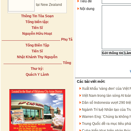
Tiêu đề
tại New Zealand
Nội dung
Thông Tin Tòa Soạn
Tổng biên tập:
Tiến Sĩ
Nguyễn Hữu Hoạt
Phụ Tá
Tổng Biên Tập
Tiến Sĩ
Nhật Khánh Thy Nguyễn
Tổng
Thư ký:
Quách Y Lành
Các bài viết mới:
Xuất khẩu 'vàng đen' của Việt
Việt Nam trong làn sóng AI t
Dân số Indonesia vượt 290 tri
Ngành Trí tuệ Nhân tạo của T
Warren Eng: 'Chúng ta không họ
Trung Quốc đề ra mục tiêu phát
Cuba triển khai biện pháp thúc