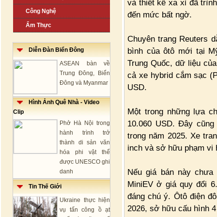
và thiết kế xa xỉ đã trì
Công Nghệ
đến mức bất ngờ.
Ẩm Thực
Chuyên trang Reuters dẫ
bình của ôtô mới tại M
Diễn Đàn Biển Đông
Trung Quốc, dữ liệu củ
ASEAN bàn về
Trung Đông, Biển
cả xe hybrid cắm sạc (
Đông và Myanmar
USD.
Hình Ảnh Quê Nhà - Video
Một trong những lựa ch
Clip
10.060 USD. Đây cũng l
Phở Hà Nội trong
hành trình trở
trong năm 2025. Xe tra
thành di sản văn
inch và sở hữu phạm vi 
hóa phi vật thể
được UNESCO ghi
Nếu giá bán này chưa 
danh
MiniEV ở giá quy đổi 6
Tin Thế Giới
đáng chú ý. Ôtô điện đô
Ukraine thực hiện
2026, sở hữu cấu hình 4
vụ tấn công ồ ạt