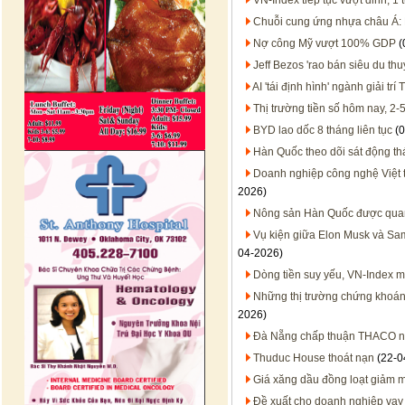
VN-Index tiếp tục vượt đỉnh, 1
Chuỗi cung ứng nhựa châu Á:
Nợ công Mỹ vượt 100% GDP
(
Jeff Bezos 'rao bán siêu du th
AI 'tái định hình' ngành giải tr
Thị trường tiền số hôm nay, 2-
BYD lao dốc 8 tháng liên tục
(0
Hàn Quốc theo dõi sát động thá
Doanh nghiệp công nghệ Việt t
2026)
Nông sản Hàn Quốc được quan t
Vụ kiện giữa Elon Musk và Sam
04-2026)
Dòng tiền suy yếu, VN-Index 
Những thị trường chứng khoán
2026)
Đà Nẵng chấp thuận THACO ngh
Thuduc House thoát nạn
(22-0
Giá xăng dầu đồng loạt giảm m
Đề xuất cho doanh nghiệp vay 