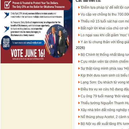
Các bài viết cũ:
'Điểm tựa pháp lý' để kết tội 
Vụ cặp vợ chồng bị thu 700.00
Thiếu nữ 15 tuổi sát hại con mớ
Bất ngờ lời khai của chủ cơ sở
Lo ngại sau khi cắt giảm 'mọc' 
Y án tù chung thân với tổng gi
2026)
Bộ Chính trị thống nhất tăng l
Cựu nhân viên tài chính chiếm
Sự thật rùng mình phía sau 'H
Kịp thời đưa nam sinh có biểu h
Lạng Sơn: Du khách tử vong k
Điều tra vụ xe cứu hộ đang đ
Cụ ông 79 tuổi mang 'thỏi vàn
Thiếu tướng Nguyễn Thanh Hưở
Xây nhà trên đất nông nghiệp s
Nổ thùng phuy Acetol, 2 cảnh 
Bộ Nội vụ đề xuất tăng 8% lươ