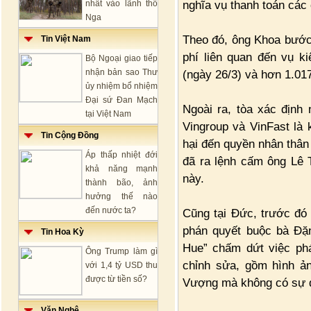
nghĩa vụ thanh toán các c
nhất vào lãnh thổ
Nga
Theo đó, ông Khoa bước 
Tin Việt Nam
phí liên quan đến vụ k
Bộ Ngoại giao tiếp
nhận bản sao Thư
(ngày 26/3) và hơn 1.017
ủy nhiệm bổ nhiệm
Đại sứ Đan Mạch
Ngoài ra, tòa xác định
tại Việt Nam
Vingroup và VinFast là
Tin Cộng Đồng
hại đến quyền nhân thâ
Áp thấp nhiệt đới
đã ra lệnh cấm ông Lê T
khả năng mạnh
này.
thành bão, ảnh
hưởng thế nào
đến nước ta?
Cũng tại Đức, trước đó
phán quyết buộc bà Đặ
Tin Hoa Kỳ
Hue” chấm dứt việc phá
Ông Trump làm gì
chỉnh sửa, gồm hình ả
với 1,4 tỷ USD thu
được từ tiền số?
Vượng mà không có sự đ
Văn Nghệ