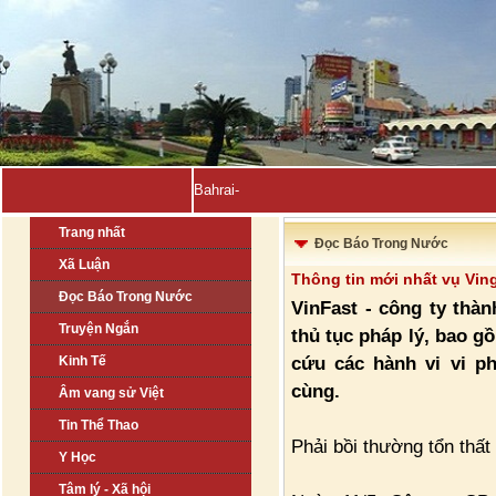
Bahrain, Kuwait tuyên bố đ-
Trang nhất
Đọc Báo Trong Nước
Xã Luận
Thông tin mới nhất vụ Vin
Đọc Báo Trong Nước
VinFast - công ty thà
Truyện Ngắn
thủ tục pháp lý, bao gồ
cứu các hành vi vi ph
Kinh Tế
cùng.
Âm vang sử Việt
Tin Thể Thao
Phải bồi thường tổn thất
Y Học
Tâm lý - Xã hội