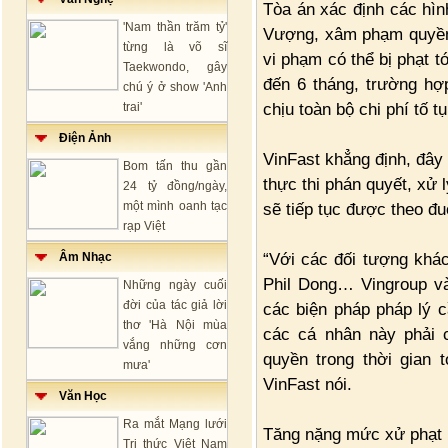
Tòa án xác định các hìn
'Nam thần trăm tỷ'
Vượng, xâm phạm quyền 
từng là võ sĩ
vi phạm có thể bị phạt t
Taekwondo, gây
đến 6 tháng, trường hợ
chú ý ở show 'Anh
chịu toàn bộ chi phí tố t
trai'
Điện Ảnh
VinFast khẳng định, đây 
Bom tấn thu gần
thực thi phán quyết, xử l
24 tỷ đồng/ngày,
một mình oanh tạc
sẽ tiếp tục được theo đu
rạp Việt
“Với các đối tượng kh
Âm Nhạc
Phil Dong… Vingroup và
Những ngày cuối
đời của tác giả lời
các biện pháp pháp lý c
thơ 'Hà Nội mùa
các cá nhân này phải 
vắng những cơn
quyền trong thời gian t
mưa'
VinFast nói.
Văn Học
Ra mắt Mạng lưới
Tăng nặng mức xử phạt
Tri thức Việt Nam