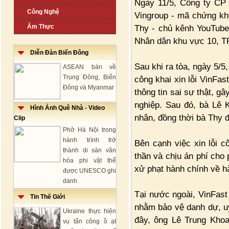
Ngày 11/5, Công ty CP 
Công Nghệ
Vingroup - mã chứng kho
Ẩm Thực
Thy - chủ kênh YouTub
Nhân dân khu vực 10, 
Diễn Đàn Biển Đông
Sau khi ra tòa, ngày 5/5
ASEAN bàn về
Trung Đông, Biển
công khai xin lỗi VinFast
Đông và Myanmar
thông tin sai sự thật, g
nghiệp. Sau đó, bà Lê K
Hình Ảnh Quê Nhà - Video
nhân, đồng thời bà Thy đă
Clip
Phở Hà Nội trong
hành trình trở
Bên cạnh việc xin lỗi c
thành di sản văn
thần và chịu án phí cho
hóa phi vật thể
xử phạt hành chính về hà
được UNESCO ghi
danh
Tại nước ngoài, VinFast 
Tin Thế Giới
nhằm bảo vệ danh dự, uy
Ukraine thực hiện
đây, ông Lê Trung Khoa 
vụ tấn công ồ ạt