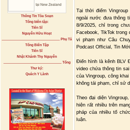
tại New Zealand
Tại thời điểm Vingroup
Thông Tin Tòa Soạn
ngoài nước đưa thông ti
Tổng biên tập:
8/9/2025, chỉ trong ch
Tiến Sĩ
Facebook, TikTok trong 
Nguyễn Hữu Hoạt
vi phạm như Câu Chuy
Phụ Tá
Tổng Biên Tập
Podcast Official, Tin Mới
Tiến Sĩ
Nhật Khánh Thy Nguyễn
Điển hình là kênh BLV 
Tổng
video chứa thông tin sai 
Thư ký:
Quách Y Lành
của Vingroup, công khai 
không tái phạm, chỉ sử 
Theo đại diện Vingroup, 
hiện rất nhiều trên mạ
pháp của nhiều tổ chứ
luận.