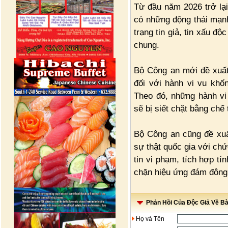
Từ đầu năm 2026 trở lạ
có những động thái mạnh 
trạng tin giả, tin xấu độ
chung.
Bộ Công an mới đề xuất
đối với hành vi vu khố
Theo đó, những hành vi
sẽ bị siết chặt bằng chế 
Bộ Công an cũng đề xuất
sự thật quốc gia với ch
tin vi phạm, tích hợp t
chặn hiệu ứng đám đông 
Phản Hồi Của Độc Giả Về Bài
Họ và Tên