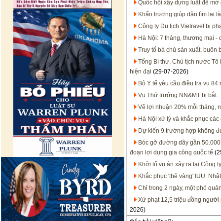
Quốc hội xây dựng luật để mở 
Khẩn trương giúp dân tìm lại tà
Công ty Du lịch Vietravel bị p
Hà Nội: 7 tháng, thương mại - 
Truy tố bà chủ sản xuất, buôn
Tổng Bí thư, Chủ tịch nước Tô 
hiện đại
(29-07-2026)
Bộ Y tế yêu cầu điều tra vụ 8
Vụ Thứ trưởng NN&MT bị bắt: T
Vẽ lợi nhuận 20% mỗi tháng, 
Hà Nội xử lý và khắc phục các
Dự kiến 9 trường hợp không đư
Bóc gỡ đường dây gần 50.000 
đoạn lợi dụng gia công quốc tế
(2
Khởi tố vụ án xảy ra tại Công t
Khắc phục 'thẻ vàng' IUU: Nhật
Chỉ trong 2 ngày, một phó quả
Xử phạt 12,5 triệu đồng người
2026)