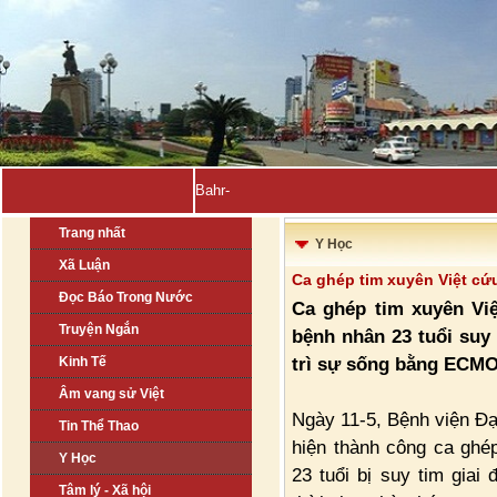
Bahrain, Kuwait tuyên -
Trang nhất
Y Học
Xã Luận
Ca ghép tim xuyên Việt cứu
Đọc Báo Trong Nước
Ca ghép tim xuyên Vi
Truyện Ngắn
bệnh nhân 23 tuổi suy 
trì sự sống bằng ECMO
Kinh Tế
Âm vang sử Việt
Ngày 11-5, Bệnh viện Đ
Tin Thể Thao
hiện thành công ca ghé
Y Học
23 tuổi bị suy tim giai
Tâm lý - Xã hội