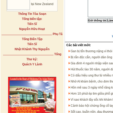
tại New Zealand
Thông Tin Tòa Soạn
Tổng biên tập:
Tiến Sĩ
Nguyễn Hữu Hoạt
Phụ Tá
Tổng Biên Tập
Tiến Sĩ
Các bài viết mới:
Nhật Khánh Thy Nguyễn
Gan bị tổn thương nặng vì thói
Tổng
Bị rắn độc cắn, người đàn ông 
Thư ký:
Gia đình 4 người nhập viện sa
Quách Y Lành
Hút thuốc lào 30 năm, người đà
Có dấu hiệu ung thư từ nhiều
Nhờ AI khám bệnh, cho đơn thu
Hôn mê sau 3 ngày nhổ răng 
Hơn 10 phút ép tim giữa phố g
Vì sao khách tây sốc khi khám
Cảnh báo hội chứng ống cổ ta
Sốt cao, buồn nôn, đau thượng 