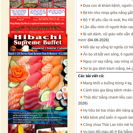
Đưa con đi khám bệnh, người 
Bịt kín như ninja giữa nắng gắ
Bộ Y tế yêu cầu rà soát, thu h
Lần đầu nhìn rõ người thân sa
Bị sét đánh, nữ giáo viên vẫn đ
mình'
(04-06-2026)
Nối dài sự sống từ nghĩa cử hi
Ăn bọ xít bắt ven sông, 6 ngư
Nguy cơ say nắng, say nóng và 
Sợ bị gia đình trách mắng, bé g
Các bài viết cũ:
Mang khối u buồng trứng 4 kg, 
Cảnh báo gia tăng bệnh nhân
'Thải độc' bằng chanh liều cao
2026)
Hy hữu bé trai chào đời nặng 
Một bệnh phổ biến ở người làm
Công chúa Thái Lan hôn mê h
Vụ bún đổi màu đỏ ở Đà Nẵng: