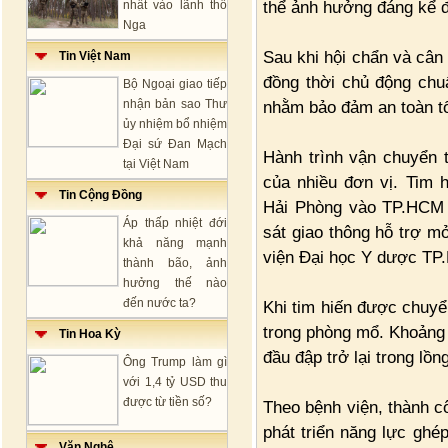
thể ảnh hưởng đáng kể đ
nhất vào lãnh thổ
Nga
Sau khi hội chẩn và cân 
Tin Việt Nam
đồng thời chủ động chu
Bộ Ngoại giao tiếp
nhận bản sao Thư
nhằm bảo đảm an toàn tố
ủy nhiệm bổ nhiệm
Đại sứ Đan Mạch
Hành trình vận chuyển 
tại Việt Nam
của nhiều đơn vị. Tim
Tin Cộng Đồng
Hải Phòng vào TP.HCM 
Áp thấp nhiệt đới
sát giao thông hỗ trợ 
khả năng mạnh
viện Đại học Y dược TP.
thành bão, ảnh
hưởng thế nào
đến nước ta?
Khi tim hiến được chuyể
trong phòng mổ. Khoảng 
Tin Hoa Kỳ
đầu đập trở lại trong lồ
Ông Trump làm gì
với 1,4 tỷ USD thu
được từ tiền số?
Theo bệnh viện, thành c
phát triển năng lực ghé
Văn Nghệ