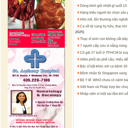
Dùng bình giữ nhiệt gỉ suốt 1
Hàng triệu người tin chọn sản
Hôn mê, tổn thương não nghiêm
Ca vỡ tử cung hy hữu, thai nh
2025)
Thạc sĩ sinh con không cắt dâ
7 người cấp cứu vì nắng nóng 
Cô gái 27 tuổi ở TP.HCM bị suy
Viêm phổi do phế cầu: Hiểu để
Bác sĩ bật khóc với ca bệnh 
Bệnh nhân từ Singapore sang V
Bộ Y tế: WHO chưa có cảnh bá
Việt Nam và Pháp hợp tác chu
Nhập viện vì một sai lầm khi 