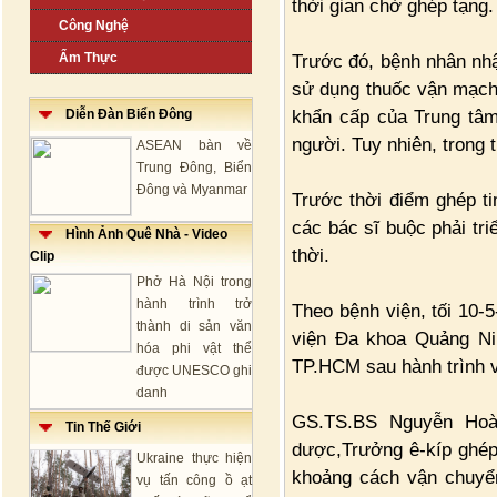
thời gian chờ ghép tạng.
Công Nghệ
Ẩm Thực
Trước đó, bệnh nhân nhập
sử dụng thuốc vận mạch
khẩn cấp của Trung tâm
Diễn Đàn Biển Đông
người. Tuy nhiên, trong 
ASEAN bàn về
Trung Đông, Biển
Đông và Myanmar
Trước thời điểm ghép ti
các bác sĩ buộc phải tr
Hình Ảnh Quê Nhà - Video
thời.
Clip
Phở Hà Nội trong
hành trình trở
Theo bệnh viện, tối 10-5
thành di sản văn
viện Đa khoa Quảng Nin
hóa phi vật thể
TP.HCM sau hành trình v
được UNESCO ghi
danh
GS.TS.BS Nguyễn Hoà
Tin Thế Giới
dược,Trưởng ê-kíp ghép 
Ukraine thực hiện
khoảng cách vận chuyển 
vụ tấn công ồ ạt