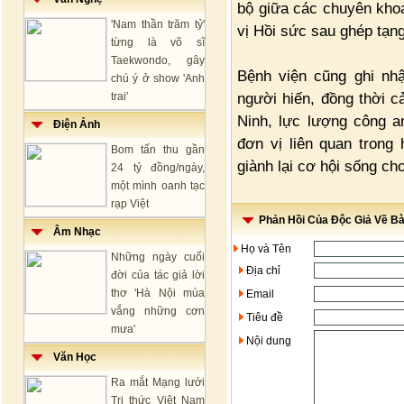
bộ giữa các chuyên kho
'Nam thần trăm tỷ'
vị Hồi sức sau ghép tạng
từng là võ sĩ
Taekwondo, gây
Bệnh viện cũng ghi nhậ
chú ý ở show 'Anh
người hiến, đồng thời 
trai'
Ninh, lực lượng công a
Điện Ảnh
đơn vị liên quan trong
Bom tấn thu gần
giành lại cơ hội sống ch
24 tỷ đồng/ngày,
một mình oanh tạc
rạp Việt
Phản Hồi Của Độc Giả Về Bài
Âm Nhạc
Họ và Tên
Những ngày cuối
Địa chỉ
đời của tác giả lời
thơ 'Hà Nội mùa
Email
vắng những cơn
Tiêu đề
mưa'
Nội dung
Văn Học
Ra mắt Mạng lưới
Tri thức Việt Nam