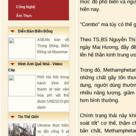
mức độ phổ biến và nguy
Công Nghệ
hiện nay.
Ẩm Thực
"Combo" ma túy có thể g
Diễn Đàn Biển Đông
Theo TS.BS Nguyễn Thị
ASEAN bàn về
Trung Đông, Biển
ngày Mai Hương, đây đề
Đông và Myanmar
lên hệ thần kinh trung ư
Hình Ảnh Quê Nhà - Video
Trong đó, Methamphetami
Clip
những chất gây tổn thư
Phở Hà Nội trong
hành trình trở
dụng, người dùng thường
thành di sản văn
nhiều năng lượng, giả
hóa phi vật thể
hơn bình thường.
được UNESCO ghi
danh
Chính trạng thái này kh
Tin Thế Giới
soát tốt" cơ thể, thậm c
Ukraine thực hiện
bản chất, Methampheta
vụ tấn công ồ ạt