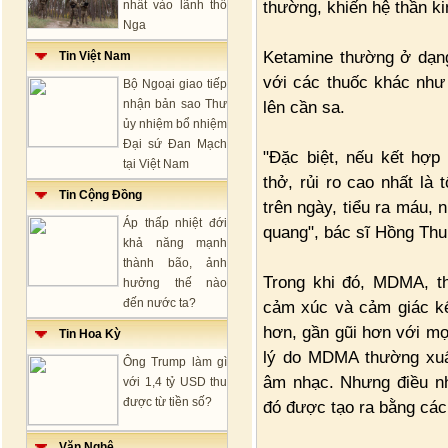
thường, khiến hệ thần ki
nhất vào lãnh thổ
Nga
Ketamine thường ở dạn
Tin Việt Nam
với các thuốc khác như
Bộ Ngoại giao tiếp
nhận bản sao Thư
lên cần sa.
ủy nhiệm bổ nhiệm
Đại sứ Đan Mạch
"Đặc biệt, nếu kết hợ
tại Việt Nam
thở, rủi ro cao nhất là 
Tin Cộng Đồng
trên ngày, tiểu ra máu, 
Áp thấp nhiệt đới
quang", bác sĩ Hồng Thu 
khả năng mạnh
thành bão, ảnh
Trong khi đó, MDMA, th
hưởng thế nào
đến nước ta?
cảm xúc và cảm giác kế
hơn, gần gũi hơn với mọ
Tin Hoa Kỳ
lý do MDMA thường xuất
Ông Trump làm gì
âm nhạc. Nhưng điều nh
với 1,4 tỷ USD thu
được từ tiền số?
đó được tạo ra bằng các
Văn Nghệ