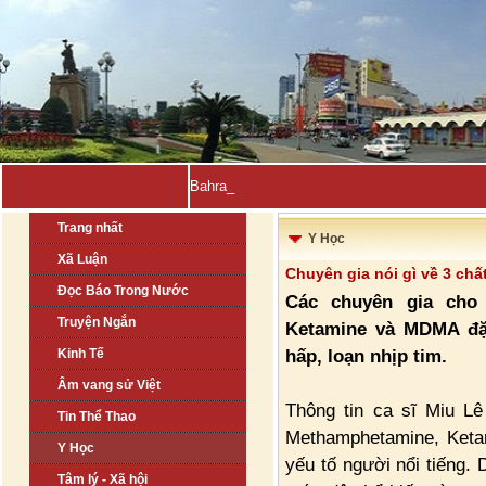
Bahrain, Kuwait tuyên bố-
Trang nhất
Y Học
Xã Luận
Chuyên gia nói gì về 3 ch
Đọc Báo Trong Nước
Các chuyên gia cho 
Truyện Ngắn
Ketamine và MDMA đặc
hấp, loạn nhịp tim.
Kinh Tế
Âm vang sử Việt
Thông tin ca sĩ Miu Lê
Tin Thể Thao
Methamphetamine, Keta
Y Học
yếu tố người nổi tiếng. 
Tâm lý - Xã hội