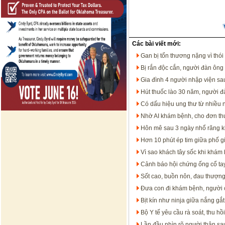
Các bài viết mới:
Gan bị tổn thương nặng vì thói
Bị rắn độc cắn, người đàn ông 
Gia đình 4 người nhập viện sa
Hút thuốc lào 30 năm, người đà
Có dấu hiệu ung thư từ nhiều
Nhờ AI khám bệnh, cho đơn thu
Hôn mê sau 3 ngày nhổ răng 
Hơn 10 phút ép tim giữa phố g
Vì sao khách tây sốc khi khám
Cảnh báo hội chứng ống cổ ta
Sốt cao, buồn nôn, đau thượng 
Đưa con đi khám bệnh, người 
Bịt kín như ninja giữa nắng gắ
Bộ Y tế yêu cầu rà soát, thu h
Lần đầu nhìn rõ người thân sa