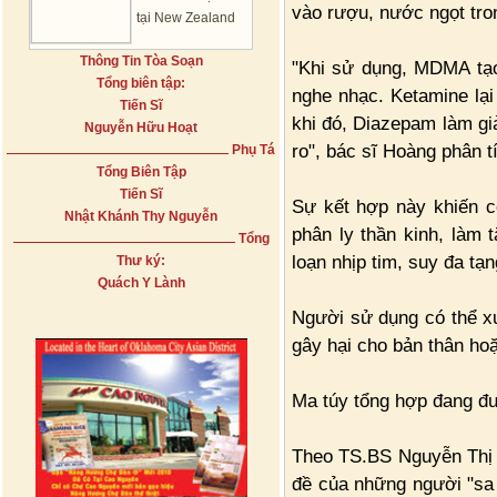
vào rượu, nước ngọt tron
tại New Zealand
Thông Tin Tòa Soạn
"Khi sử dụng, MDMA tạo
Tổng biên tập:
nghe nhạc. Ketamine lại
Tiến Sĩ
khi đó, Diazepam làm gi
Nguyễn Hữu Hoạt
ro", bác sĩ Hoàng phân t
Phụ Tá
Tổng Biên Tập
Tiến Sĩ
Sự kết hợp này khiến c
Nhật Khánh Thy Nguyễn
phân ly thần kinh, làm 
Tổng
loạn nhịp tim, suy đa tạn
Thư ký:
Quách Y Lành
Người sử dụng có thể xu
gây hại cho bản thân ho
Ma túy tổng hợp đang đ
Theo TS.BS Nguyễn Thị 
đề của những người "sa 