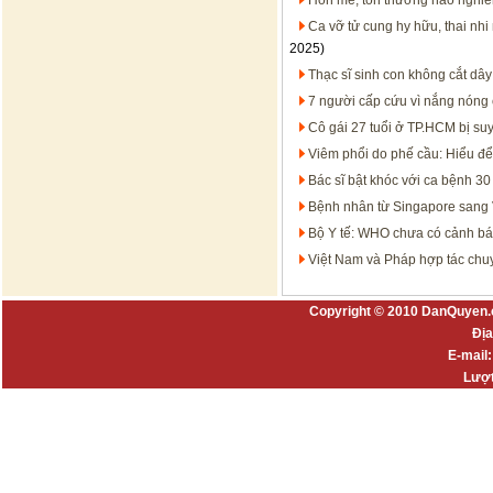
Hôn mê, tổn thương não nghiêm
Ca vỡ tử cung hy hữu, thai nh
2025)
Thạc sĩ sinh con không cắt dâ
7 người cấp cứu vì nắng nóng 
Cô gái 27 tuổi ở TP.HCM bị suy
Viêm phổi do phế cầu: Hiểu để
Bác sĩ bật khóc với ca bệnh 
Bệnh nhân từ Singapore sang V
Bộ Y tế: WHO chưa có cảnh bá
Việt Nam và Pháp hợp tác chu
Copyright © 2010 DanQuyen.
Địa
E-mail
Lượt