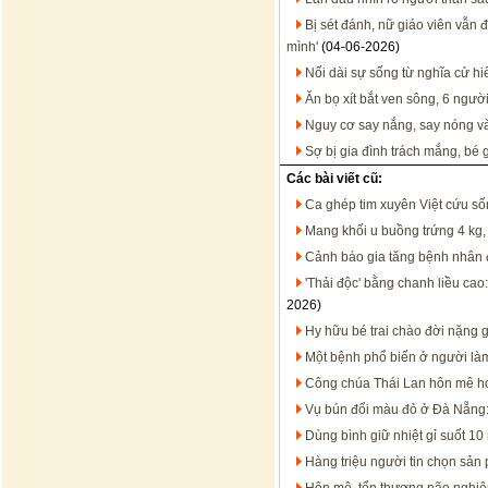
Bị sét đánh, nữ giáo viên vẫn đ
mình'
(04-06-2026)
Nối dài sự sống từ nghĩa cử hi
Ăn bọ xít bắt ven sông, 6 ngư
Nguy cơ say nắng, say nóng và 
Sợ bị gia đình trách mắng, bé g
Các bài viết cũ:
Ca ghép tim xuyên Việt cứu sốn
Mang khối u buồng trứng 4 kg, 
Cảnh báo gia tăng bệnh nhân
'Thải độc' bằng chanh liều cao
2026)
Hy hữu bé trai chào đời nặng 
Một bệnh phổ biến ở người làm
Công chúa Thái Lan hôn mê h
Vụ bún đổi màu đỏ ở Đà Nẵng:
Dùng bình giữ nhiệt gỉ suốt 1
Hàng triệu người tin chọn sản