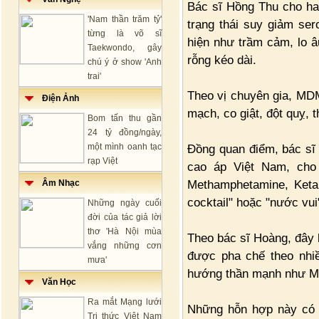
Bác sĩ Hồng Thu cho ha
'Nam thần trăm tỷ'
trạng thái suy giảm ser
từng là võ sĩ
hiện như trầm cảm, lo â
Taekwondo, gây
rỗng kéo dài.
chú ý ở show 'Anh
trai'
Theo vị chuyên gia, MDM
Điện Ảnh
mạch, co giật, đột quỵ, 
Bom tấn thu gần
24 tỷ đồng/ngày,
một mình oanh tạc
Đồng quan điểm, bác s
rạp Việt
cao áp Việt Nam, cho 
Methamphetamine, Ket
Âm Nhạc
cocktail" hoặc "nước vui
Những ngày cuối
đời của tác giả lời
thơ 'Hà Nội mùa
Theo bác sĩ Hoàng, đây 
vắng những cơn
được pha chế theo nhi
mưa'
hướng thần mạnh như M
Văn Học
Ra mắt Mạng lưới
Những hỗn hợp này có 
Tri thức Việt Nam