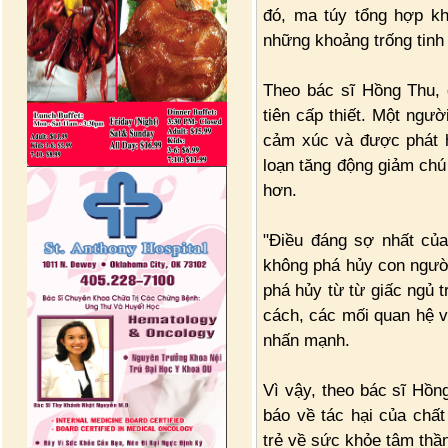
đó, ma túy tổng hợp kh
những khoảng trống tinh
Theo bác sĩ Hồng Thu,
tiên cấp thiết. Một ngườ
cảm xúc và được phát h
loạn tăng động giảm chú
hơn.
"Điều đáng sợ nhất củ
không phá hủy con người
phá hủy từ từ giấc ngủ 
cách, các mối quan hệ v
nhấn mạnh.
Vì vậy, theo bác sĩ Hồ
báo về tác hại của chất
trẻ về sức khỏe tâm thầ