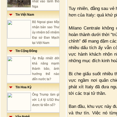
nhất vào lãnh thổ
Nga
Tuy nhiên, đằng sau vẻ 
hơn của Italy: quá khứ ph
Tin Việt Nam
Bộ Ngoại giao tiếp
nhận bản sao Thư
Milano Centrale không 
ủy nhiệm bổ nhiệm
hoàn thành dưới thời “trù
Đại sứ Đan Mạch
chỉnh” để mang đậm các 
tại Việt Nam
nhiều dấu tích ấy vẫn c
Tin Cộng Đồng
vực hành khách nhộn n
Áp thấp nhiệt đới
những mục đích kinh hoà
khả năng mạnh
thành bão, ảnh
Bị che giấu suốt nhiều t
hưởng thế nào
đến nước ta?
vực ngầm nơi quân ch
phát xít Italy đã đưa ng
Tin Hoa Kỳ
tới các trại tử thần.
Ông Trump làm gì
với 1,4 tỷ USD thu
được từ tiền số?
Ban đầu, khu vực này đ
và thư tín. Việc nó từn
Văn Nghệ