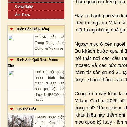
tham quan nổi tiếng của I
Công Nghệ
Ẩm Thực
Đây là thành phố vốn kh
biểu tượng của Milan là 
một trong những nhà ga 
Diễn Đàn Biển Đông
ASEAN bàn về
Trung Đông, Biển
Ngoạn mục ở bên ngoài, 
Đông và Myanmar
Du khách bước qua nhữn
nội thất nơi các cầu t
Hình Ảnh Quê Nhà - Video
mosaic và các bức tườ
Clip
hành từ sân ga số 21 t
Phở Hà Nội trong
hành trình trở
được khánh thành năm 
thành di sản văn
hóa phi vật thể
Công trình này từng là 
được UNESCO ghi
Milano-Cortina 2026 hồ
danh
dòng chữ “L’emozione di 
Tin Thế Giới
Khẩu hiệu này thậm chí 
Ukraine thực hiện
màu quốc kỳ Italy - lên m
vụ tấn công ồ ạt