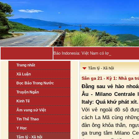
Báo Indonesia: Việt Nam có lợi thế trong cuộc
Trang nhất
Tâm lý - Xã hội
Xã Luận
Sân ga 21 - Kỳ 1: Nhà ga tr
Đọc Báo Trong Nước
Đằng sau vẻ hào nhoá
Truyện Ngắn
Âu - Milano Centrale 
Italy: Quá khứ phát xít.
Kinh Tế
Với vẻ ngoài đồ sộ đượ
Âm vang sử Việt
cách La Mã cùng những 
Tin Thể Thao
đàn ông khỏa thân, ngự
Y Học
ga trung tâm Milano Ce
Tâm lý - Xã hội