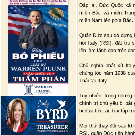
Đáp lại, Đức Quốc xã 
miền Bắc và miền Trung
miền Nam lên phía Bắc.
Quân Đức sau đó dựng l
hội Italy (RSI), đặt trụ
lên làm lãnh đạo trên da
Chủ nghĩa phát xít Ita
chủng tộc năm 1938 của
Thái tại Italy.
Tuy nhiên, trong những 
chính trị chủ yếu bị bắ
bị đưa tới các trại tập 
Mọi thứ thay đổi sau kh
RSI, quân Đức tiến hành