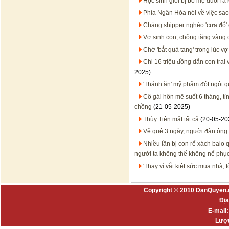
Học sinh giỏi bị bố mẹ đuổi ra 
Phía Ngân Hòa nói về việc sao
Chàng shipper nghèo 'cưa đổ' 
Vợ sinh con, chồng tặng vàng
Chờ 'bắt quả tang' trong lúc v
Chi 16 triệu đồng dẫn con tra
2025)
'Thánh ăn' mỹ phẩm đột ngột 
Cô gái hôn mê suốt 6 tháng, tỉ
chồng
(21-05-2025)
Thùy Tiên mất tất cả
(20-05-20
Về quê 3 ngày, người đàn ông m
Nhiều lần bị con rể xách balo 
người ta không thể không nể phụ
'Thay vì vắt kiệt sức mua nhà,
Copyright © 2010 DanQuyen.
Địa
E-mail
Lượt