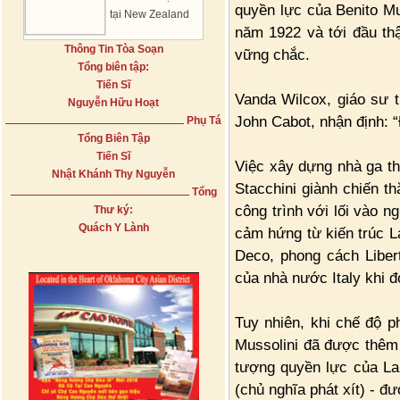
quyền lực của Benito Mu
tại New Zealand
năm 1922 và tới đầu th
Thông Tin Tòa Soạn
vững chắc.
Tổng biên tập:
Tiến Sĩ
Vanda Wilcox, giáo sư t
Nguyễn Hữu Hoạt
John Cabot, nhận định: “
Phụ Tá
Tổng Biên Tập
Tiến Sĩ
Việc xây dựng nhà ga th
Nhật Khánh Thy Nguyễn
Stacchini giành chiến th
Tổng
công trình với lối vào n
Thư ký:
Quách Y Lành
cảm hứng từ kiến trúc L
Deco, phong cách Liber
của nhà nước Italy khi đ
Tuy nhiên, khi chế độ ph
Mussolini đã được thêm 
tượng quyền lực của La
(chủ nghĩa phát xít) - đ