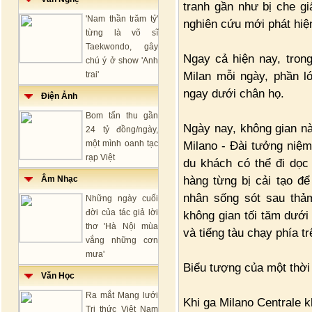
tranh gần như bị che gi
'Nam thần trăm tỷ'
nghiên cứu mới phát hiện
từng là võ sĩ
Taekwondo, gây
Ngay cả hiện nay, tron
chú ý ở show 'Anh
Milan mỗi ngày, phần l
trai'
ngay dưới chân họ.
Điện Ảnh
Bom tấn thu gần
Ngày nay, không gian n
24 tỷ đồng/ngày,
một mình oanh tạc
Milano - Đài tưởng niệm
rạp Việt
du khách có thể đi dọc
hàng từng bị cải tạo đ
Âm Nhạc
nhân sống sót sau thảm
Những ngày cuối
đời của tác giả lời
không gian tối tăm dưới 
thơ 'Hà Nội mùa
và tiếng tàu chạy phía 
vắng những cơn
mưa'
Biểu tượng của một thời
Văn Học
Ra mắt Mạng lưới
Khi ga Milano Centrale k
Tri thức Việt Nam