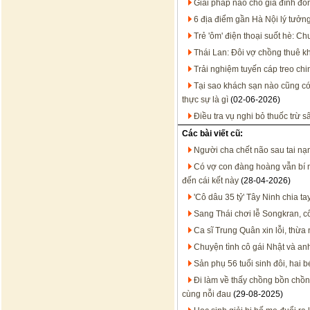
Giải pháp nào cho gia đình đô
6 địa điểm gần Hà Nội lý tưởn
Trẻ 'ôm' điện thoại suốt hè: 
Thái Lan: Đôi vợ chồng thuê k
Trải nghiệm tuyến cáp treo chi
Tại sao khách sạn nào cũng c
thực sự là gì
(02-06-2026)
Điều tra vụ nghi bỏ thuốc trừ 
Các bài viết cũ:
Người cha chết não sau tai nạ
Có vợ con đàng hoàng vẫn bí 
đến cái kết này
(28-04-2026)
'Cô dâu 35 tỷ' Tây Ninh chia t
Sang Thái chơi lễ Songkran, 
Ca sĩ Trung Quân xin lỗi, thừa 
Chuyện tình cô gái Nhật và an
Sản phụ 56 tuổi sinh đôi, hai 
Đi làm về thấy chồng bồn chồn l
cùng nỗi đau
(29-08-2025)