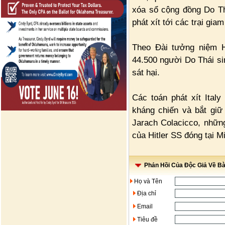
xóa sổ cộng đồng Do Th
phát xít tới các trại giam
Theo Đài tưởng niệm H
44.500 người Do Thái sin
sát hại.
Các toán phát xít Ital
kháng chiến và bắt giữ
Jarach Colacicco, nhữn
của Hitler SS đóng tại Mi
Phản Hồi Của Độc Giả Về Bài
Họ và Tên
Địa chỉ
Email
Tiêu đề