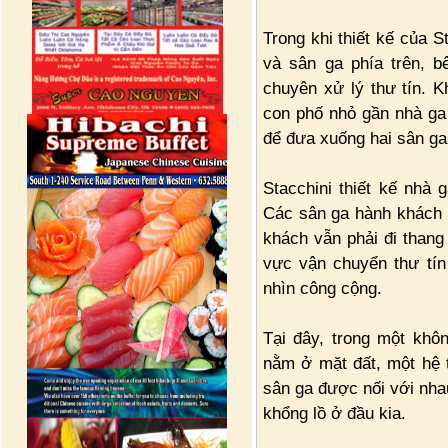
Trong khi thiết kế của 
và sân ga phía trên, 
chuyên xử lý thư tín. K
con phố nhỏ gần nhà ga
để đưa xuống hai sân g
Stacchini thiết kế nhà 
Các sân ga hành khách đ
khách vẫn phải đi thang
vực vận chuyển thư tín
nhìn công cộng.
Tại đây, trong một khô
nằm ở mặt đất, một hệ 
sân ga được nối với nh
khổng lồ ở đầu kia.