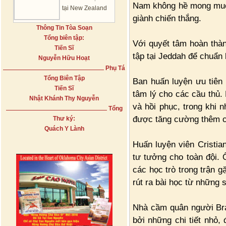
Nam không hề mong muốn.
tại New Zealand
giành chiến thắng.
Thông Tin Tòa Soạn
Tổng biên tập:
Với quyết tâm hoàn thàn
Tiến Sĩ
tập tại Jeddah để chuẩn
Nguyễn Hữu Hoạt
Phụ Tá
Tổng Biên Tập
Ban huấn luyện ưu tiên 
Tiến Sĩ
tâm lý cho các cầu thủ.
Nhật Khánh Thy Nguyễn
và hồi phục, trong khi n
Tổng
được tăng cường thêm các
Thư ký:
Quách Y Lành
Huấn luyện viên Cristia
tư tưởng cho toàn đội. 
các học trò trong trận 
rút ra bài học từ những 
Nhà cầm quân người Bra
bởi những chi tiết nhỏ,