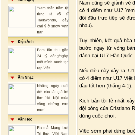
Nam cũng sẽ giành vé đi
'Nam thần trăm tỷ'
có 4 điểm như U17 Yemen
từng là võ sĩ
đối đầu trực tiếp sẽ đư
Taekwondo, gây
nhau).
chú ý ở show 'Anh
trai'
Tuy nhiên, kết quả hòa
Điện Ảnh
bước ngay từ vòng bản
Bom tấn thu gần
đánh bại U17 Hàn Quốc.
24 tỷ đồng/ngày,
một mình oanh tạc
rạp Việt
Nếu điều này xảy ra, U
có 4 điểm như U17 Việt 
Âm Nhạc
đầu tốt hơn (thắng 4-1).
Những ngày cuối
đời của tác giả lời
thơ 'Hà Nội mùa
Kịch bản tồi tệ nhất xả
vắng những cơn
đội bóng của Cristiano 
mưa'
dừng cuộc chơi.
Văn Học
Ra mắt Mạng lưới
Việc sớm phải dừng bướ
Tri thức Việt Nam