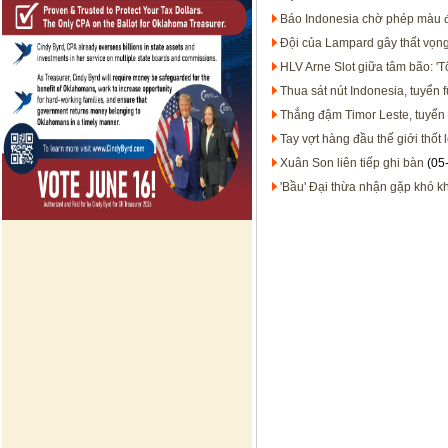
Báo Indonesia chờ phép màu 
Đội của Lampard gây thất vọn
HLV Arne Slot giữa tâm bão: 'T
Thua sát nút Indonesia, tuyển f
Thắng đậm Timor Leste, tuyển 
Tay vợt hàng đầu thế giới thốt l
Xuân Son liên tiếp ghi bàn
(05
'Bầu' Đại thừa nhận gặp khó kh