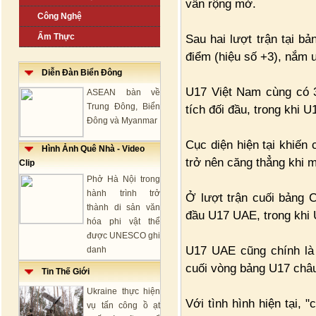
vẫn rộng mở.
Công Nghệ
Ẩm Thực
Sau hai lượt trận tại 
điểm (hiệu số +3), nắm ư
Diễn Đàn Biển Đông
U17 Việt Nam cùng có 
ASEAN bàn về
Trung Đông, Biển
tích đối đầu, trong khi 
Đông và Myanmar
Cục diện hiện tại khiến
Hình Ảnh Quê Nhà - Video
trở nên căng thẳng khi 
Clip
Phở Hà Nội trong
hành trình trở
Ở lượt trận cuối bảng C
thành di sản văn
đầu U17 UAE, trong khi
hóa phi vật thể
được UNESCO ghi
U17 UAE cũng chính là
danh
cuối vòng bảng U17 châ
Tin Thế Giới
Ukraine thực hiện
Với tình hình hiện tại,
vụ tấn công ồ ạt