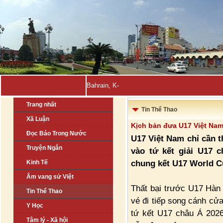
Bahrain, Kuwait tuyên bố đẩy _
Trang nhất
Tin Thể Thao
Xã Luận
Kịch bản đưa U17 Việt Nam
Đọc Báo Trong Nước
U17 Việt Nam chỉ cần t
Truyện Ngắn
vào tứ kết giải U17 
chung kết U17 World C
Kinh Tế
Âm vang sử Việt
Thất bại trước U17 Hàn
Tin Thể Thao
vé đi tiếp song cánh cửa
Y Học
tứ kết U17 châu Á 202
Tâm lý - Xã hội