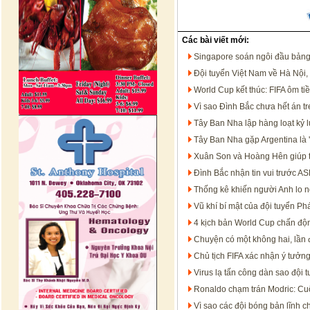
Các bài viết mới:
Singapore soán ngôi đầu bảng
Đội tuyển Việt Nam về Hà Nội,
World Cup kết thúc: FIFA ôm t
Vì sao Đình Bắc chưa hết án 
Tây Ban Nha lập hàng loạt kỷ 
Tây Ban Nha gặp Argentina là '
Xuân Son và Hoàng Hên giúp 
Đình Bắc nhận tin vui trước 
Thống kê khiến người Anh lo n
Vũ khí bí mật của đội tuyển P
4 kịch bản World Cup chấn độn
Chuyện có một không hai, lần đ
Chủ tịch FIFA xác nhận ý tưởn
Virus lạ tấn công dàn sao đội 
Ronaldo chạm trán Modric: Cu
Vì sao các đội bóng bản lĩnh c