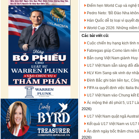
Điểm hẹn World Cup và nghệ th
Pedro Neto: 'Bồ Đào Nha không
Hàn Quốc dễ bị loại vì quyết đ
World Cup 2026: Những niềm hy
Các bài viết cũ:
Cuộc chiến trụ hạng kịch tính 
Fabregas giúp Como làm nên l
Bắn cung Việt Nam giành Huy 
U17 Việt Nam sẵn sàng đối đầ
HLV Kim Sang-sik vinh dự nhậ
Đình Bắc ghi bàn liên tục, Côn
FIFA ra quyết định việc Italia 
U17 Việt Nam vào Chung kết Đ
Ác mộng thẻ đỏ phút 5, U17 L
2026)
U17 Việt Nam quật ngã Austral
Kết quả U17 Việt Nam vs U17 
Ấn định ngày bốc thăm chia b
2026)