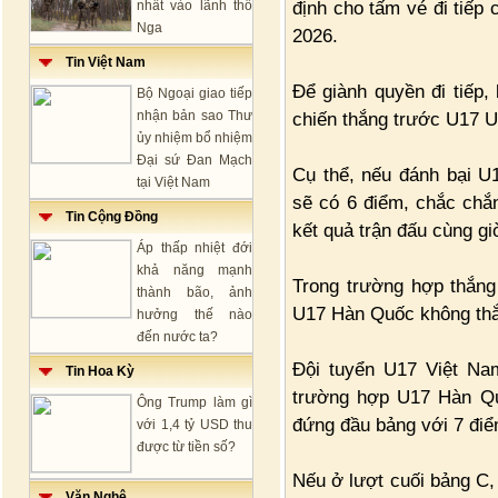
định cho tấm vé đi tiếp
nhất vào lãnh thổ
Nga
2026.
Tin Việt Nam
Để giành quyền đi tiếp,
Bộ Ngoại giao tiếp
nhận bản sao Thư
chiến thắng trước U17 UA
ủy nhiệm bổ nhiệm
Đại sứ Đan Mạch
Cụ thể, nếu đánh bại U1
tại Việt Nam
sẽ có 6 điểm, chắc chắ
Tin Cộng Đồng
kết quả trận đấu cùng 
Áp thấp nhiệt đới
khả năng mạnh
Trong trường hợp thắng
thành bão, ảnh
U17 Hàn Quốc không th
hưởng thế nào
đến nước ta?
Đội tuyển U17 Việt Na
Tin Hoa Kỳ
trường hợp U17 Hàn Qu
Ông Trump làm gì
đứng đầu bảng với 7 điể
với 1,4 tỷ USD thu
được từ tiền số?
Nếu ở lượt cuối bảng C, 
Văn Nghệ