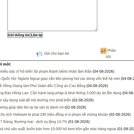
Phản
Gửi cho bạn bè
hồi
ết mới:
 nhiều bác sĩ 'hô biến' tội phạm thành bệnh nhân tâm thần
(04-08-2026)
h Quốc hội: Ngành Ngoại giao cần tiên phong hút các dòng vốn thế hệ mới
(04-08-
Lê Hồng Giang làm Phó Giám đốc Công an Cao Bằng
(04-08-2026)
ng Đào Hồng Lan: Cần hành lang pháp lý khơi thông 3.000 dự án tồn đọng
(04-08
i xây dựng luật để mở đường cho phát triển
(02-08-2026)
ơng giúp dân tìm lại tài sản bị đánh rơi
(02-08-2026)
 Du lịch Vietravel bị phạt 295 triệu đồng vì vi phạm về chứng khoán
(02-08-2026)
 7 tháng, thương mại - dịch vụ tăng 14,7%
(01-08-2026)
 bà chủ sản xuất, buôn bán hơn 10.000 hũ kem trộn gắn mác hàng ngoại
(01-08-20