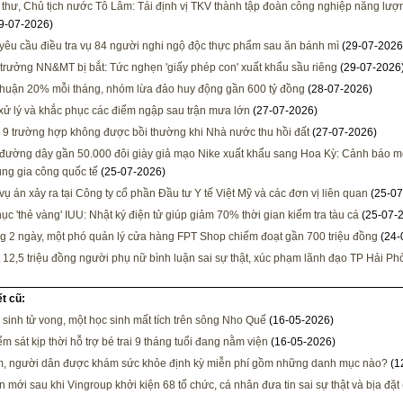
 thư, Chủ tịch nước Tô Lâm: Tái định vị TKV thành tập đoàn công nghiệp năng lượng
9-07-2026)
 yêu cầu điều tra vụ 84 người nghi ngộ độc thực phẩm sau ăn bánh mì
(29-07-2026
trưởng NN&MT bị bắt: Tức nghẹn 'giấy phép con' xuất khẩu sầu riêng
(29-07-2026
nhuận 20% mỗi tháng, nhóm lừa đảo huy động gần 600 tỷ đồng
(28-07-2026)
xử lý và khắc phục các điểm ngập sau trận mưa lớn
(27-07-2026)
 9 trường hợp không được bồi thường khi Nhà nước thu hồi đất
(27-07-2026)
đường dây gần 50.000 đôi giày giả mạo Nike xuất khẩu sang Hoa Kỳ: Cảnh báo mớ
ụng gia công quốc tế
(25-07-2026)
 vụ án xảy ra tại Công ty cổ phần Đầu tư Y tế Việt Mỹ và các đơn vị liên quan
(25-07
ục 'thẻ vàng' IUU: Nhật ký điện tử giúp giảm 70% thời gian kiểm tra tàu cá
(25-07-
ng 2 ngày, một phó quản lý cửa hàng FPT Shop chiếm đoạt gần 700 triệu đồng
(24-
 12,5 triệu đồng người phụ nữ bình luận sai sự thật, xúc phạm lãnh đạo TP Hải P
ết cũ:
 sinh tử vong, một học sinh mất tích trên sông Nho Quế
(16-05-2026)
m sát kịp thời hỗ trợ bé trai 9 tháng tuổi đang nằm viện
(16-05-2026)
, người dân được khám sức khỏe định kỳ miễn phí gồm những danh mục nào?
(1
n mới sau khi Vingroup khởi kiện 68 tổ chức, cá nhân đưa tin sai sự thật và bịa đặt