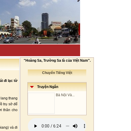
"Hoàng Sa, Trường Sa là của Việt Nam".
Chuyển Tiếng Việt
i đi lạc từ
Truyện Ngắn
Bà Nội Và...
 lang thang
ề trụ sở để
ời thân cho
Giang) và đi