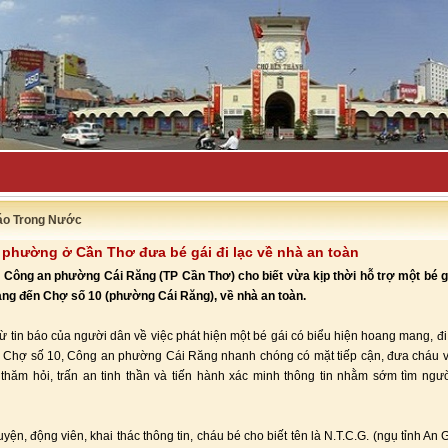
uyên bố đẩy-
áo Trong Nước
phường ở Cần Thơ đưa bé gái đi lạc về nhà an toàn
 Công an phường Cái Răng (TP Cần Thơ) cho biết vừa kịp thời hỗ trợ một bé gá
ang đến Chợ số 10 (phường Cái Răng), về nhà an toàn.
từ tin báo của người dân về việc phát hiện một bé gái có biểu hiện hoang mang, đi
c Chợ số 10, Công an phường Cái Răng nhanh chóng có mặt tiếp cận, đưa cháu v
thăm hỏi, trấn an tinh thần và tiến hành xác minh thông tin nhằm sớm tìm ngư
yện, động viên, khai thác thông tin, cháu bé cho biết tên là N.T.C.G. (ngụ tỉnh An 