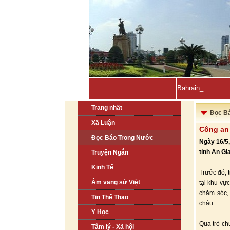
Bahrain, Kuwait t
Trang nhất
Đọc B
Xã Luận
Công an 
Đọc Báo Trong Nước
Ngày 16/5,
tỉnh An Gi
Truyện Ngắn
Kinh Tế
Trước đó, 
Âm vang sử Việt
tại khu vự
chăm sóc, 
Tin Thể Thao
cháu.
Y Học
Qua trò chu
Tâm lý - Xã hội