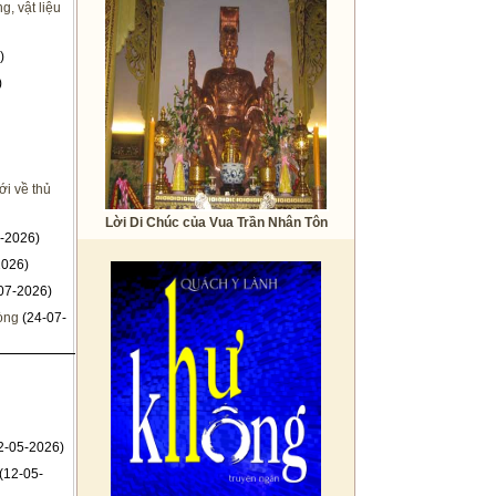
, vật liệu
)
)
i về thủ
Lời Di Chúc của Vua Trần Nhân Tôn
-2026)
2026)
07-2026)
hòng
(24-07-
2-05-2026)
(12-05-