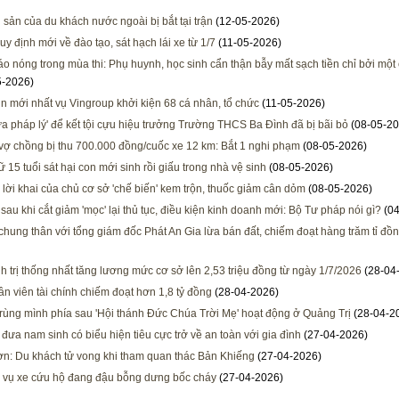
i sản của du khách nước ngoài bị bắt tại trận
(12-05-2026)
uy định mới về đào tạo, sát hạch lái xe từ 1/7
(11-05-2026)
o nóng trong mùa thi: Phụ huynh, học sinh cẩn thận bẫy mất sạch tiền chỉ bởi một
5-2026)
in mới nhất vụ Vingroup khởi kiện 68 cá nhân, tổ chức
(11-05-2026)
ựa pháp lý' để kết tội cựu hiệu trưởng Trường THCS Ba Đình đã bị bãi bỏ
(08-05-20
vợ chồng bị thu 700.000 đồng/cuốc xe 12 km: Bắt 1 nghi phạm
(08-05-2026)
 15 tuổi sát hại con mới sinh rồi giấu trong nhà vệ sinh
(08-05-2026)
 lời khai của chủ cơ sở 'chế biến' kem trộn, thuốc giảm cân dỏm
(08-05-2026)
sau khi cắt giảm 'mọc' lại thủ tục, điều kiện kinh doanh mới: Bộ Tư pháp nói gì?
(04
 chung thân với tổng giám đốc Phát An Gia lừa bán đất, chiếm đoạt hàng trăm tỉ đồ
h trị thống nhất tăng lương mức cơ sở lên 2,53 triệu đồng từ ngày 1/7/2026
(28-04
n viên tài chính chiếm đoạt hơn 1,8 tỷ đồng
(28-04-2026)
 rùng mình phía sau 'Hội thánh Đức Chúa Trời Mẹ' hoạt động ở Quảng Trị
(28-04-2
 đưa nam sinh có biểu hiện tiêu cực trở về an toàn với gia đình
(27-04-2026)
n: Du khách tử vong khi tham quan thác Bản Khiếng
(27-04-2026)
a vụ xe cứu hộ đang đậu bỗng dưng bốc cháy
(27-04-2026)