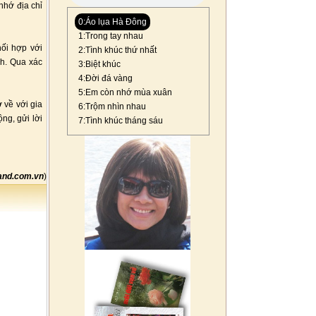
nhớ địa chỉ
0:Áo lụa Hà Đông
1:Trong tay nhau
ối hợp với
2:Tình khúc thứ nhất
nh. Qua xác
3:Biệt khúc
4:Đời đá vàng
5:Em còn nhớ mùa xuân
 về với gia
6:Trộm nhìn nhau
ng, gửi lời
7:Tình khúc tháng sáu
and.com.vn
)