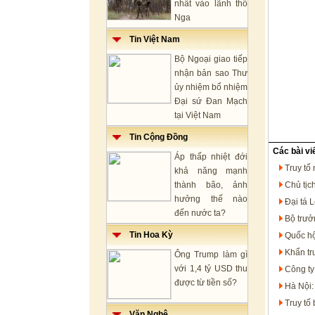
nhất vào lãnh thổ
Nga
Tin Việt Nam
Bộ Ngoại giao tiếp
nhận bản sao Thư
ủy nhiệm bổ nhiệm
Đại sứ Đan Mạch
tại Việt Nam
Tin Cộng Đồng
Các bài vi
Áp thấp nhiệt đới
Truy tố
khả năng mạnh
thành bão, ảnh
Chủ tịc
hưởng thế nào
Đại tá 
đến nước ta?
Bộ trưở
Tin Hoa Kỳ
Quốc hộ
Khẩn trư
Ông Trump làm gì
với 1,4 tỷ USD thu
Công ty
được từ tiền số?
Hà Nội:
Truy tố
Văn Nghệ