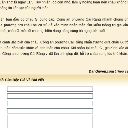
Cần Thơ từ ngày 11/5. Tuy nhiên, do còn nhỏ, tâm lý hoảng loạn nên cháu không 
ông tin liên lạc của người thân.
 tin ban đầu do cháu G. cung cấp, Công an phường Cái Răng nhanh chóng ph
a phương nơi cháu bé cư trú để xác minh nhân thân, tìm kiếm thông tin gia đì
biết, cháu G. mồ côi cha mẹ, hiện đang sống cùng bà ngoại lớn tuổi.
 cảnh đặc biệt của cháu, Công an phường Cái Răng khẩn trương đưa cháu G. trở
àn, bảo đảm sức khỏe và tinh thần cho cháu. Khi nhận lại cháu G., gia đình xúc độ
 Công an phường Cái Răng vì đã tận tình giúp đỡ, hỗ trợ cháu trong lúc khó khăn.
DanQuyen.com
(
Theo
c
ồi Của Độc Giả Về Bài Viết