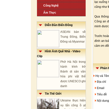
lạc xuống 
Công Nghệ
cũng như th
Ẩm Thực
Qua thông
Công an đị
Diễn Đàn Biển Đông
minh được 
ASEAN bàn về
Trước hoàn
Trung Đông, Biển
đình an to
Đông và Myanmar
cảm ơn đến
Hình Ảnh Quê Nhà - Video
Clip
Phở Hà Nội trong
hành trình trở
Phản H
thành di sản văn
Họ và Tên
hóa phi vật thể
được UNESCO ghi
Địa chỉ
danh
Email
Tin Thế Giới
Tiêu đề
Ukraine thực hiện
Nội dung
vụ tấn công ồ ạt