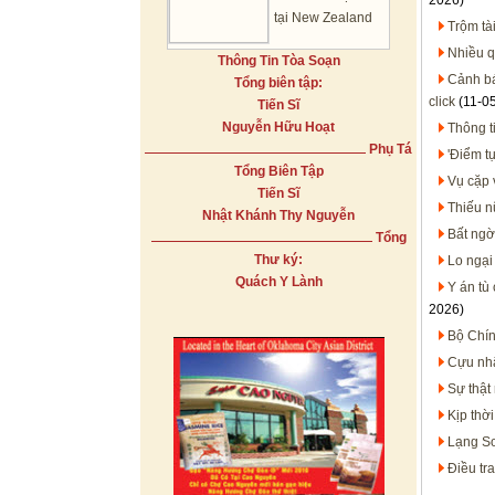
2026)
tại New Zealand
Trộm tà
Nhiều q
Thông Tin Tòa Soạn
Cảnh bá
Tổng biên tập:
click
(11-0
Tiến Sĩ
Nguyễn Hữu Hoạt
Thông t
Phụ Tá
'Điểm t
Tổng Biên Tập
Vụ cặp 
Tiến Sĩ
Thiếu nữ
Nhật Khánh Thy Nguyễn
Bất ngờ
Tổng
Thư ký:
Lo ngại 
Quách Y Lành
Y án tù
2026)
Bộ Chín
Cựu nhâ
Sự thật
Kịp thời
Lạng Sơ
Điều tr