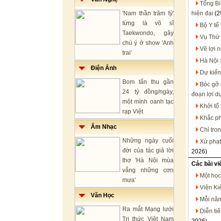
Tổng Bí
'Nam thần trăm tỷ'
hiện đại
(2
từng là võ sĩ
Bộ Y tế
Taekwondo, gây
Vụ Thứ 
chú ý ở show 'Anh
Vẽ lợi 
trai'
Hà Nội 
Điện Ảnh
Dự kiến
Bom tấn thu gần
Bóc gỡ 
24 tỷ đồng/ngày,
đoạn lợi d
một mình oanh tạc
Khởi tố
rạp Việt
Khắc ph
Âm Nhạc
Chỉ tro
Những ngày cuối
Xử phạt
đời của tác giả lời
2026)
thơ 'Hà Nội mùa
Các bài vi
vắng những cơn
Một học
mưa'
Viện Kiể
Văn Học
Mỗi năm
Ra mắt Mạng lưới
Diễn tiế
Tri thức Việt Nam