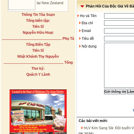
tại New Zealand
Phản Hồi Của Độc Giả Về Bài
Thông Tin Tòa Soạn
Họ và Tên
Tổng biên tập:
Địa chỉ
Tiến Sĩ
Email
Nguyễn Hữu Hoạt
Phụ Tá
Tiêu đề
Tổng Biên Tập
Nội dung
Tiến Sĩ
Nhật Khánh Thy Nguyễn
Tổng
Thư ký:
Quách Y Lành
Các bài viết mới:
HLV Kim Sang Sik: Đội tuyển V