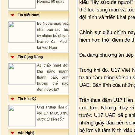
kiểu "lấy sức đè người"
Hormuz 60 ngày
thể lực sung mãn và tốc 
Tin Việt Nam
đội hình và triển khai pr
Bộ Ngoại giao tiếp
nhận bản sao Thư
Chính sự điều chỉnh nà
ủy nhiệm bổ nhiệm
hiểm hơn thời điểm để t
Đại sứ Đan Mạch
tại Việt Nam
Đa dạng phương án tiếp
Tin Cộng Đồng
Áp thấp nhiệt đới
Trong khi đó, U17 Việt 
khả năng mạnh
tự tin cầm bóng và sẵn 
thành bão, ảnh
hưởng thế nào
UAE. Bản lĩnh của những 
đến nước ta?
Tin Hoa Kỳ
Trận thua đậm U17 Hàn Q
cực lớn. Nhưng thay vì
Ông Trump làm gì
với 1,4 tỷ USD thu
trước U17 UAE để giành
được từ tiền số?
những giây đầu tiên song
bộ lớn về tâm lý thi đấu
Văn Nghệ