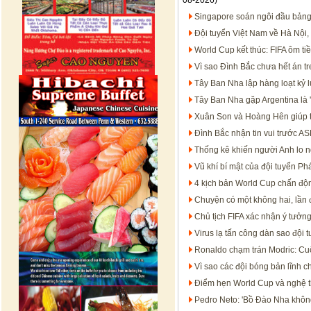
08-2026)
Singapore soán ngôi đầu bảng
Đội tuyển Việt Nam về Hà Nội,
World Cup kết thúc: FIFA ôm t
Vì sao Đình Bắc chưa hết án 
Tây Ban Nha lập hàng loạt kỷ 
Tây Ban Nha gặp Argentina là '
Xuân Son và Hoàng Hên giúp 
Đình Bắc nhận tin vui trước 
Thống kê khiến người Anh lo n
Vũ khí bí mật của đội tuyển P
4 kịch bản World Cup chấn độn
Chuyện có một không hai, lần đ
Chủ tịch FIFA xác nhận ý tưởn
Virus lạ tấn công dàn sao đội 
Ronaldo chạm trán Modric: Cu
Vì sao các đội bóng bản lĩnh c
Điểm hẹn World Cup và nghệ th
Pedro Neto: 'Bồ Đào Nha không