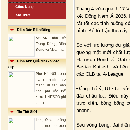
Công Nghệ
Tháng 4 vừa qua, U17 V
Ẩm Thực
kết Đông Nam Á 2026. K
rất tốt các tình huống c
hình. Kể từ trận thua ấy,
Diễn Đàn Biển Đông
ASEAN bàn về
Trung Đông, Biển
So với lực lượng dự giả
Đông và Myanmar
gương mặt mới chất lượ
Harrison Bond và Gabri
Hình Ảnh Quê Nhà - Video
Besian Kutleshi và tiền
Clip
các CLB tại A-League.
Phở Hà Nội trong
hành trình trở
thành di sản văn
Đáng chú ý, U17 Úc sở 
hóa phi vật thể
đầu châu lục. Điều này 
được UNESCO ghi
trực diện, bóng bổng c
danh
nhanh.
Tin Thế Giới
Iran, Oman thống
Sau vòng bảng, đại diện
nhất mở eo biển