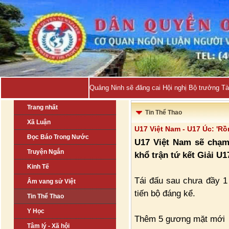
Quảng Ninh sẽ đăng cai Hội nghị Bộ trưởng T
Trang nhất
Tin Thể Thao
Xã Luận
U17 Việt Nam - U17 Úc: 'Rồ
Đọc Báo Trong Nước
U17 Việt Nam sẽ chạm 
Truyện Ngắn
khổ trận tứ kết Giải U1
Kinh Tế
Tái đấu sau chưa đầy 1
Âm vang sử Việt
tiến bộ đáng kể.
Tin Thể Thao
Y Học
Thêm 5 gương mặt mới
Tâm lý - Xã hội