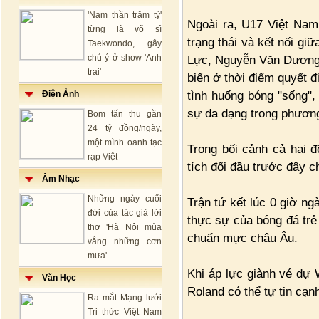
'Nam thần trăm tỷ'
Ngoài ra, U17 Việt Nam
từng là võ sĩ
trạng thái và kết nối g
Taekwondo, gây
chú ý ở show 'Anh
Lực, Nguyễn Văn Dương
trai'
biến ở thời điểm quyết đ
tình huống bóng "sống",
Điện Ảnh
sự đa dạng trong phương
Bom tấn thu gần
24 tỷ đồng/ngày,
một mình oanh tạc
Trong bối cảnh cả hai đ
rạp Việt
tích đối đầu trước đây c
Âm Nhạc
Những ngày cuối
Trận tứ kết lúc 0 giờ n
đời của tác giả lời
thực sự của bóng đá trẻ
thơ 'Hà Nội mùa
chuẩn mực châu Âu.
vắng những cơn
mưa'
Khi áp lực giành vé dự 
Văn Học
Roland có thể tự tin cạ
Ra mắt Mạng lưới
Tri thức Việt Nam