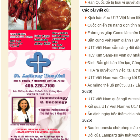
Hàn Quốc dễ bị loại vì quyết đ
Các bài viết cũ:
Kịch bản đưa U17 Việt Nam tiế
Cuộc chiến trụ hạng kịch tính 
Fabregas giúp Como làm nên l
Bắn cung Việt Nam giành Huy 
U17 Việt Nam sẵn sàng đối đầ
HLV Kim Sang-sik vinh dự nhậ
Đình Bắc ghi bàn liên tục, Côn
FIFA ra quyết định việc Italia 
U17 Việt Nam vào Chung kết Đ
Ác mộng thẻ đỏ phút 5, U17 L
2026)
U17 Việt Nam quật ngã Austral
Kết quả U17 Việt Nam vs U17 
Ấn định ngày bốc thăm chia b
2026)
Báo Indonesia chờ phép màu 
Đội của Lampard gây thất vọn