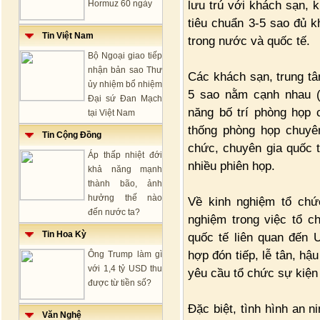
lưu trú với khách sạn, 
Hormuz 60 ngày
tiêu chuẩn 3-5 sao đủ k
Tin Việt Nam
trong nước và quốc tế.
Bộ Ngoại giao tiếp
nhận bản sao Thư
Các khách sạn, trung tâ
ủy nhiệm bổ nhiệm
5 sao nằm cạnh nhau (
Đại sứ Đan Mạch
năng bố trí phòng họp 
tại Việt Nam
thống phòng họp chuyên
Tin Cộng Đồng
chức, chuyên gia quốc 
Áp thấp nhiệt đới
nhiều phiên họp.
khả năng mạnh
thành bão, ảnh
hưởng thế nào
Về kinh nghiệm tổ chức
đến nước ta?
nghiệm trong việc tổ c
Tin Hoa Kỳ
quốc tế liên quan đến
hợp đón tiếp, lễ tân, hậ
Ông Trump làm gì
với 1,4 tỷ USD thu
yêu cầu tổ chức sự kiện
được từ tiền số?
Đặc biệt, tình hình an ni
Văn Nghệ