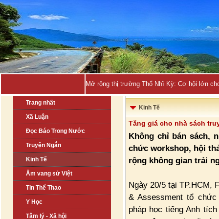
Mở rộng thị trường Thổ Nhĩ Kỳ: Cơ hội lớn ch
Trang nhất
Kinh Tế
Xã Luận
Tăng giá cho nhà sách tru
Đọc Báo Trong Nước
Không chỉ bán sách, 
Truyện Ngắn
chức workshop, hội th
rộng không gian trải n
Kinh Tế
Âm vang sử Việt
Ngày 20/5 tại TP.HCM, 
Tin Thể Thao
& Assessment tổ chức 
Y Học
pháp học tiếng Anh tích
Tâm lý - Xã hội