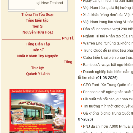
Ngày càng nhiều nhà bán hàng
tại New Zealand
Việt Nam tiếp tục là thị trườ
Thông Tin Tòa Soạn
Xuất khẩu 'vàng đen' của Việt
Tổng biên tập:
Việt Nam trong làn sóng AI t
Tiến Sĩ
Dân số Indonesia vượt 290 tri
Nguyễn Hữu Hoạt
Ngành Trí tuệ Nhân tạo của T
Phụ Tá
Warren Eng: 'Chúng ta không họ
Tổng Biên Tập
Tiến Sĩ
Trung Quốc đề ra mục tiêu phát
Nhật Khánh Thy Nguyễn
Cuba triển khai biện pháp thúc
Tổng
Bamboo Airways bất ngờ không 
Thư ký:
Doanh nghiệp bảo hiểm nắm gần
Quách Y Lành
lỗ lớn nhất
(01-08-2026)
CEO Ford: 'Xe Trung Quốc có mặ
Panasonic sẽ ngừng sản xuất T
Lãi suất thả nổi cao, dự báo t
Thị trường 'nín thở' chờ quyết
Gã khổng lồ chip Trung Quốc 
07-2026)
PNJ đã chi hơn 7.000 tỷ mua l