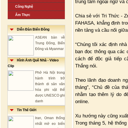
trung tâm ngoại ngữ và 
Công Nghệ
Ẩm Thực
Chia sẻ với Tri Thức -
FAHASA, khẳng định tron
nền tảng và cầu nối giữa
Diễn Đàn Biển Đông
ASEAN bàn về
Trung Đông, Biển
“Chúng tôi xác định nhà 
Đông và Myanmar
bạn đọc thông qua các c
cách để độc giả tiếp c
Hình Ảnh Quê Nhà - Video
Thắng nói.
Clip
Phở Hà Nội trong
hành trình trở
Theo lãnh đạo doanh ng
thành di sản văn
tháng”, “Chủ đề của t
hóa phi vật thể
nhằm tạo thêm lý do để
được UNESCO ghi
online.
danh
Tin Thế Giới
Xu hướng này cũng xuất
Iran, Oman thống
Trong tháng 5, hệ thống
nhất mở eo biển