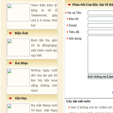
Phản Hồi Của Độc Giả Về Bài
'Nam thần trăm tỷ'
từng là võ sĩ
Họ và Tên
Taekwondo, gây
Địa chỉ
chú ý ở show 'Anh
trai'
Email
Tiêu đề
Điện Ảnh
Nội dung
Bom tấn thu gần
24 tỷ đồng/ngày,
một mình oanh tạc
rạp Việt
Âm Nhạc
Những ngày cuối
đời của tác giả lời
thơ 'Hà Nội mùa
vắng những cơn
mưa'
Văn Học
Các bài viết mới:
Ra mắt Mạng lưới
Gen Z không còn tin 'chăm chỉ 
Tri thức Việt Nam