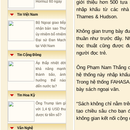
giới thiệu hơn 500 tựa 
Hormuz 60 ngày
nhập khẩu từ các nhà
Tin Việt Nam
Thames & Hudson.
Bộ Ngoại giao tiếp
nhận bản sao Thư
Không gian trưng bày đư
ủy nhiệm bổ nhiệm
thuần như trước đây. N
Đại sứ Đan Mạch
học thuật cũng được đư
tại Việt Nam
người đọc trẻ.
Tin Cộng Đồng
Áp thấp nhiệt đới
Ông Phạm Nam Thắng cho
khả năng mạnh
hệ thống này nhập khẩu
thành bão, ảnh
hưởng thế nào
Trong hệ thống FAHASA,
đến nước ta?
bày sách ngoại văn.
Tin Hoa Kỳ
“Sách không chỉ nằm trê
Ông Trump làm gì
với 1,4 tỷ USD thu
tạo chiều sâu cho bạn đ
được từ tiền số?
không gian kết nối cộng 
Văn Nghệ