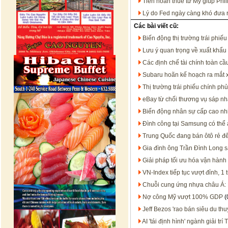
Tiền hoàn thuế từ Mỹ giúp Phil
Lý do Fed ngày càng khó đưa ra
Các bài viết cũ:
Biến động thị trường trái phiếu
Lưu ý quan trọng về xuất khẩu
Các định chế tài chính toàn 
Subaru hoãn kế hoạch ra mắt x
Thị trường trái phiếu chính phủ
eBay từ chối thương vụ sáp n
Biến động nhân sự cấp cao nh
Đình công tại Samsung có thể
Trung Quốc đang bán ôtô rẻ 
Gia đình ông Trần Đình Long s
Giải pháp tối ưu hóa vận hành
VN-Index tiếp tục vượt đỉnh, 1
Chuỗi cung ứng nhựa châu Á:
Nợ công Mỹ vượt 100% GDP
(
Jeff Bezos 'rao bán siêu du th
AI 'tái định hình' ngành giải tr