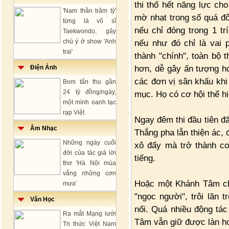
thi thố hết năng lực ch
'Nam thần trăm tỷ'
mờ nhạt trong số quá đô
từng là võ sĩ
nếu chỉ đóng trong 1 tr
Taekwondo, gây
chú ý ở show 'Anh
nếu như đó chỉ là vai 
trai'
thành "chính", toàn bộ 
hơn, dễ gây ấn tượng hơ
Điện Ảnh
các đơn vị sân khấu khi
Bom tấn thu gần
24 tỷ đồng/ngày,
mục. Họ có cơ hội thể hi
một mình oanh tạc
rạp Việt
Ngay đêm thi đầu tiên đã
Âm Nhạc
Thắng pha lẫn thiện ác, 
Những ngày cuối
xô đẩy mà trở thành co
đời của tác giả lời
tiếng.
thơ 'Hà Nội mùa
vắng những cơn
Hoặc một Khánh Tâm ch
mưa'
"ngọc người", trôi lăn 
Văn Học
nổi. Quá nhiều động tác
Ra mắt Mạng lưới
Tâm vẫn giữ được làn h
Tri thức Việt Nam