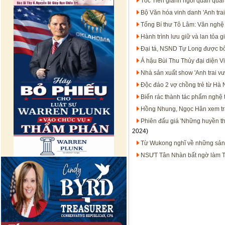
Tóc Tiên giành ngôi quán quâ
Bộ Văn hóa vinh danh 'Anh trai 
Tổng Bí thư Tô Lâm: Văn nghệ s
Hành trình lưu giữ và lan tỏa 
Đại tá, NSND Tự Long được b
Á hậu Bùi Thu Thủy đại diện V
Nhà sản xuất show 'Anh trai vượ
Độc đáo 2 vợ chồng trẻ từ Hà
Biến rác thành tác phẩm nghệ 
Hồng Nhung, Ngọc Hân xem tr
Phiên đấu giá 'Những huyền th
2024)
Từ Wukong nghĩ về những sản p
NSƯT Tân Nhàn bất ngờ làm T