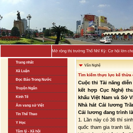
Quảng Ninh _
Trang nhất
Văn Nghệ
Xã Luận
Tìm kiếm thực lực kế thừa 
Đọc Báo Trong Nước
Cuộc thi Tài năng diễ
Truyện Ngắn
kết hợp Cục Nghệ thu
khấu Việt Nam và Sở VH
Kinh Tế
Nhà hát Cải lương Trầ
Âm vang sử Việt
Cải lương đang trình l
Tin Thể Thao
1. Lần này có 36 thí sin
Y Học
quốc tham gia tranh tài
Tâm lý - Xã hội