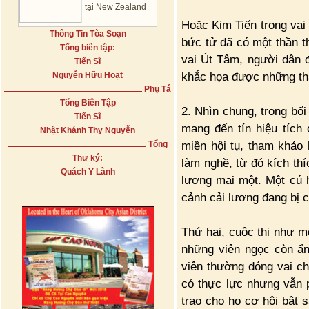
tại New Zealand
Hoặc Kim Tiến trong vai
Thông Tin Tòa Soạn
bức tử đã có một thần th
Tổng biên tập:
vai Út Tâm, người dân 
Tiến Sĩ
khắc họa được những th
Nguyễn Hữu Hoạt
Phụ Tá
Tổng Biên Tập
2. Nhìn chung, trong bối
Tiến Sĩ
mang đến tín hiệu tích 
Nhật Khánh Thy Nguyễn
miền hội tụ, tham khảo 
Tổng
Thư ký:
làm nghề, từ đó kích thí
Quách Y Lành
lương mai một. Một cú h
cảnh cải lương đang bị cạ
Thứ hai, cuộc thi như m
những viên ngọc còn ẩn
viên thường đóng vai chí
có thực lực nhưng vẫn ph
trao cho họ cơ hội bật 