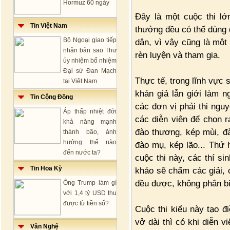
Hormuz 60 ngày
Đây là một cuộc thi lớ
Tin Việt Nam
thưởng đều có thể dùng 
Bộ Ngoại giao tiếp
dân, vì vậy cũng là một
nhận bản sao Thư
rèn luyện và tham gia.
ủy nhiệm bổ nhiệm
Đại sứ Đan Mạch
Thực tế, trong lĩnh vực
tại Việt Nam
khán giả lẫn giới làm ng
Tin Cộng Đồng
các đơn vị phải thi ngu
Áp thấp nhiệt đới
các diễn viên để chọn 
khả năng mạnh
đào thương, kép mùi, đà
thành bão, ảnh
hưởng thế nào
đào mụ, kép lão... Thứ 
đến nước ta?
cuộc thi này, các thí si
Tin Hoa Kỳ
khảo sẽ chấm các giải, c
đều được, không phân biệ
Ông Trump làm gì
với 1,4 tỷ USD thu
được từ tiền số?
Cuộc thi kiểu này tạo đ
vở dài thì có khi diễn v
Văn Nghệ