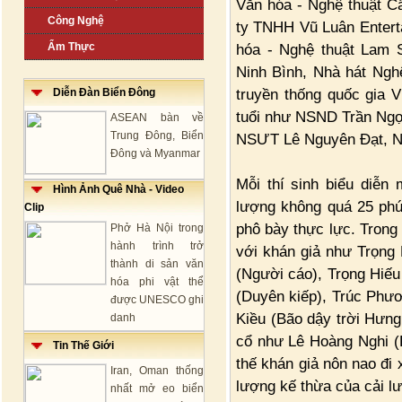
Văn hóa - Nghệ thuật C
Công Nghệ
ty TNHH Vũ Luân Entert
Ẩm Thực
hóa - Nghệ thuật Lam 
Ninh Bình, Nhà hát Ngh
truyền thống quốc gia
Diễn Đàn Biển Đông
tuổi như NSND Trần Ng
ASEAN bàn về
Trung Đông, Biển
NSƯT Lê Nguyên Đạt, 
Đông và Myanmar
Mỗi thí sinh biểu diễn 
Hình Ảnh Quê Nhà - Video
lượng không quá 25 phú
Clip
phô bày thực lực. Trong
Phở Hà Nội trong
hành trình trở
với khán giả như Trọng
thành di sản văn
(Người cáo), Trọng Hiếu
hóa phi vật thể
(Duyên kiếp), Trúc Phư
được UNESCO ghi
Kiều (Bão dậy trời Hưn
danh
cổ như Lê Hoàng Nghi 
Tin Thế Giới
thế khán giả nôn nao đi
Iran, Oman thống
lượng kế thừa của cải l
nhất mở eo biển