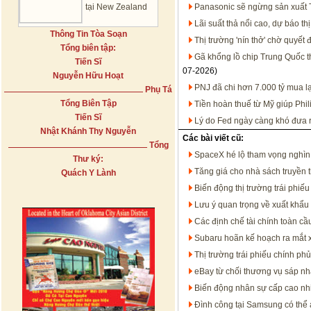
tại New Zealand
Panasonic sẽ ngừng sản xuất T
Lãi suất thả nổi cao, dự báo t
Thông Tin Tòa Soạn
Thị trường 'nín thở' chờ quyết
Tổng biên tập:
Gã khổng lồ chip Trung Quốc 
Tiến Sĩ
07-2026)
Nguyễn Hữu Hoạt
PNJ đã chi hơn 7.000 tỷ mua l
Phụ Tá
Tổng Biên Tập
Tiền hoàn thuế từ Mỹ giúp Phil
Tiến Sĩ
Lý do Fed ngày càng khó đưa ra
Nhật Khánh Thy Nguyễn
Các bài viết cũ:
Tổng
SpaceX hé lộ tham vọng nghìn
Thư ký:
Tăng giá cho nhà sách truyền 
Quách Y Lành
Biến động thị trường trái phiếu
Lưu ý quan trọng về xuất khẩu
Các định chế tài chính toàn 
Subaru hoãn kế hoạch ra mắt x
Thị trường trái phiếu chính phủ
eBay từ chối thương vụ sáp n
Biến động nhân sự cấp cao nh
Đình công tại Samsung có thể