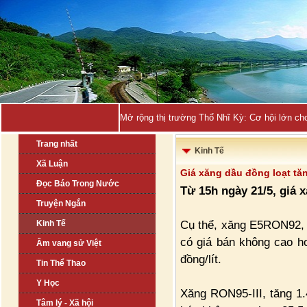
Mở rộng thị trường Thổ Nhĩ Kỳ: Cơ hội lớn ch
Trang nhất
Kinh Tế
Xã Luận
Giá xăng dầu đồng loạt tă
Đọc Báo Trong Nước
Từ 15h ngày 21/5, giá x
Truyện Ngắn
Cụ thể, xăng E5RON92, tă
Kinh Tế
có giá bán không cao hơ
Âm vang sử Việt
đồng/lít.
Tin Thể Thao
Y Học
Xăng RON95-III, tăng 1.4
Tâm lý - Xã hội