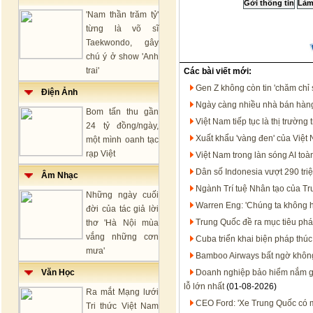
'Nam thần trăm tỷ'
từng là võ sĩ
Taekwondo, gây
chú ý ở show 'Anh
trai'
Các bài viết mới:
Gen Z không còn tin 'chăm chỉ 
Điện Ảnh
Ngày càng nhiều nhà bán hàng
Bom tấn thu gần
Việt Nam tiếp tục là thị trườ
24 tỷ đồng/ngày,
Xuất khẩu 'vàng đen' của Việt
một mình oanh tạc
rạp Việt
Việt Nam trong làn sóng AI t
Dân số Indonesia vượt 290 tri
Âm Nhạc
Ngành Trí tuệ Nhân tạo của T
Những ngày cuối
Warren Eng: 'Chúng ta không họ
đời của tác giả lời
Trung Quốc đề ra mục tiêu phát
thơ 'Hà Nội mùa
vắng những cơn
Cuba triển khai biện pháp thúc
mưa'
Bamboo Airways bất ngờ không 
Văn Học
Doanh nghiệp bảo hiểm nắm gần
lỗ lớn nhất
(01-08-2026)
Ra mắt Mạng lưới
CEO Ford: 'Xe Trung Quốc có mặ
Tri thức Việt Nam