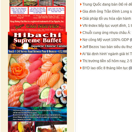
Trung Quốc đang bán ôtô rẻ 
Gia đình ông Trần Đình Long s
Giải pháp tối ưu hóa vận hành
VN-Index tiếp tục vượt đỉnh, 1
Chuỗi cung ứng nhựa châu Á:
Nợ công Mỹ vượt 100% GDP
(
Jeff Bezos 'rao bán siêu du th
AI 'tái định hình' ngành giải tr
Thị trường tiền số hôm nay, 2-
BYD lao dốc 8 tháng liên tục
(0