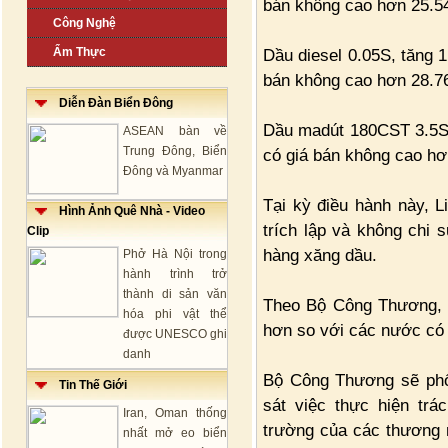
bán không cao hơn 25.54
Công Nghệ
Ẩm Thực
Dầu diesel 0.05S, tăng 1.
bán không cao hơn 28.76
Diễn Đàn Biển Đông
Dầu madút 180CST 3.5S, 
ASEAN bàn về
Trung Đông, Biển
có giá bán không cao hơ
Đông và Myanmar
Tại kỳ điều hành này, 
Hình Ảnh Quê Nhà - Video
trích lập và không chi 
Clip
hàng xăng dầu.
Phở Hà Nội trong
hành trình trở
thành di sản văn
Theo Bộ Công Thương, 
hóa phi vật thể
hơn so với các nước có 
được UNESCO ghi
danh
Bộ Công Thương sẽ phố
Tin Thế Giới
sát việc thực hiện tr
Iran, Oman thống
trường của các thương 
nhất mở eo biển