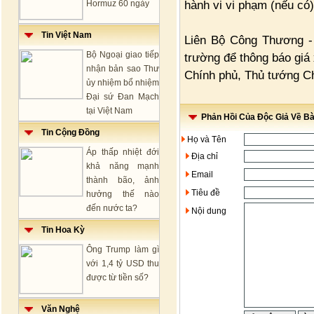
hành vi vi phạm (nếu có)
Hormuz 60 ngày
Tin Việt Nam
Liên Bộ Công Thương - T
Bộ Ngoại giao tiếp
trường để thông báo giá 
nhận bản sao Thư
Chính phủ, Thủ tướng Ch
ủy nhiệm bổ nhiệm
Đại sứ Đan Mạch
tại Việt Nam
Phản Hồi Của Độc Giả Về Bài
Tin Cộng Đồng
Họ và Tên
Áp thấp nhiệt đới
Địa chỉ
khả năng mạnh
Email
thành bão, ảnh
Tiêu đề
hưởng thế nào
đến nước ta?
Nội dung
Tin Hoa Kỳ
Ông Trump làm gì
với 1,4 tỷ USD thu
được từ tiền số?
Văn Nghệ