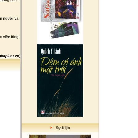
hoảng cách
on người và
m việc tăng
hapluat.vn
)
Sự Kiện