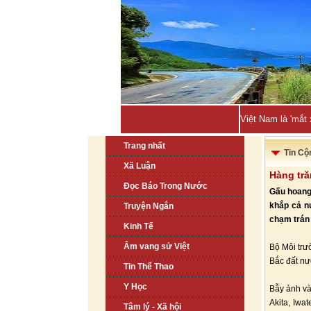
Việt Nam là 'mắt
Trang nhất
Tin Cộ
Xã Luận
Hàng tr
Đọc Báo Trong Nước
Gấu hoang 
khắp cả n
Truyện Ngắn
chạm trán 
Kinh Tế
Âm vang sử Việt
Bộ Môi trư
Bắc đất nư
Tin Thể Thao
Y Học
Bẫy ảnh và
Akita, Iwa
Tâm lý - Xã hội