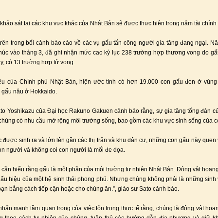
khảo sát tại các khu vực khác của Nhật Bản sẽ được thực hiện trong năm tài chính
trên trong bối cảnh báo cáo về các vụ gấu tấn công người gia tăng đang ngại. Nă
thúc vào tháng 3, đã ghi nhận mức cao kỷ lục 238 trường hợp thương vong do gấ
ày, có 13 trường hợp tử vong.
iệu của Chính phủ Nhật Bản, hiện ước tính có hơn 19.000 con gấu đen ở vùng
 gấu nâu ở Hokkaido.
to Yoshikazu của Đại học Rakuno Gakuen cảnh báo rằng, sự gia tăng tổng đàn c
chúng có nhu cầu mở rộng môi trường sống, bao gồm các khu vực sinh sống của c
ệc được sinh ra và lớn lên gần các thị trấn và khu dân cư, những con gấu này quen 
on người và không coi con người là mối đe dọa.
 cần hiểu rằng gấu là một phần của môi trường tự nhiên Nhật Bản. Động vật hoang
dấu hiệu của một hệ sinh thái phong phú. Nhưng chúng không phải là những sinh
 bạn bằng cách tiếp cận hoặc cho chúng ăn.”, giáo sư Sato cảnh báo.
hấn mạnh tầm quan trọng của việc tôn trọng thực tế rằng, chúng là động vật hoa