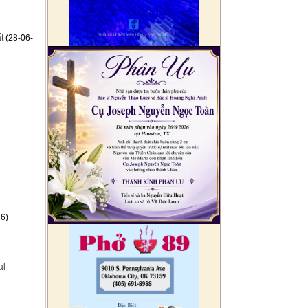
t
(28-06-
6)
al