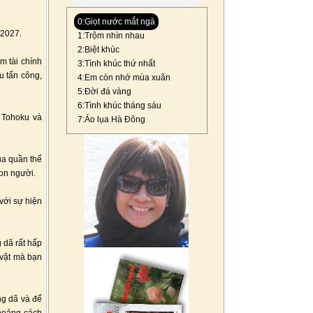
0:Giọt nước mắt ngà
 2027.
1:Trộm nhìn nhau
2:Biệt khúc
m tài chính
3:Tình khúc thứ nhất
u tấn công,
4:Em còn nhớ mùa xuân
5:Đời đá vàng
6:Tình khúc tháng sáu
 Tohoku và
7:Áo lụa Hà Đông
ủa quần thể
on người.
với sự hiện
 dã rất hấp
 vật mà bạn
ng dã và để