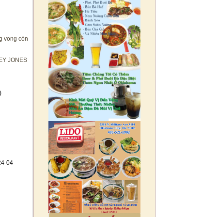
ng vong còn
EY JONES
)
24-04-