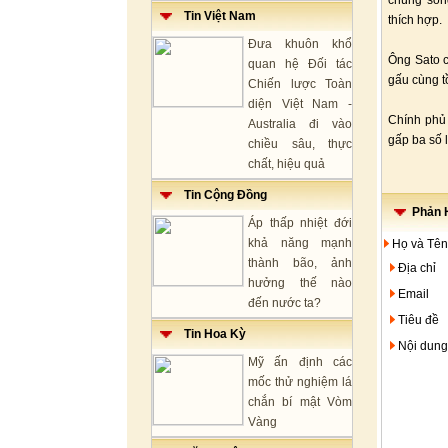
chúng sốn
Tin Việt Nam
thích hợp.
Đưa khuôn khổ
Ông Sato c
quan hệ Đối tác
gấu cùng t
Chiến lược Toàn
diện Việt Nam -
Chính phủ 
Australia đi vào
gấp ba số 
chiều sâu, thực
chất, hiệu quả
Tin Cộng Đồng
Phản H
Áp thấp nhiệt đới
khả năng mạnh
Họ và Tên
thành bão, ảnh
Địa chỉ
hưởng thế nào
Email
đến nước ta?
Tiêu đề
Tin Hoa Kỳ
Nội dung
Mỹ ấn định các
mốc thử nghiệm lá
chắn bí mật Vòm
Vàng