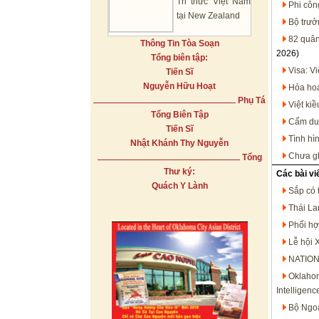
Tri thức Việt Nam
Phi côn
tại New Zealand
Bộ trưở
82 quân
Thông Tin Tòa Soạn
2026)
Tổng biên tập:
Visa: V
Tiến Sĩ
Nguyễn Hữu Hoạt
Hỏa hoạ
Phụ Tá
Việt ki
Tổng Biên Tập
Cấm du 
Tiến Sĩ
Tình hìn
Nhật Khánh Thy Nguyễn
Chưa gh
Tổng
Thư ký:
Các bài vi
Quách Y Lành
Sắp có 
Thái Lan
Phối hợ
Lễ hội 
NATION
Oklahom
Intelligen
Bộ Ngoạ