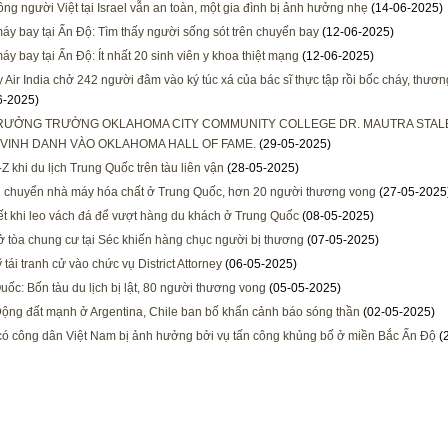
ng người Việt tại Israel vẫn an toàn, một gia đình bị ảnh hưởng nhẹ
(14-06-2025)
máy bay tại Ấn Độ: Tìm thấy người sống sót trên chuyến bay
(12-06-2025)
áy bay tại Ấn Độ: Ít nhất 20 sinh viên y khoa thiệt mạng
(12-06-2025)
 Air India chở 242 người đâm vào ký túc xá của bác sĩ thực tập rồi bốc cháy, thươ
6-2025)
TRƯỞNG TRƯỜNG OKLAHOMA CITY COMMUNITY COLLEGE DR. MAUTRA STAL
VINH DANH VÀO OKLAHOMA HALL OF FAME.
(29-05-2025)
Z khi du lịch Trung Quốc trên tàu liên vận
(28-05-2025)
 chuyển nhà máy hóa chất ở Trung Quốc, hơn 20 người thương vong
(27-05-2025
ết khi leo vách đá để vượt hàng du khách ở Trung Quốc
(08-05-2025)
ở tòa chung cư tại Séc khiến hàng chục người bị thương
(07-05-2025)
tái tranh cử vào chức vụ District Attorney
(06-05-2025)
uốc: Bốn tàu du lịch bị lật, 80 người thương vong
(05-05-2025)
ộng đất mạnh ở Argentina, Chile ban bố khẩn cảnh báo sóng thần
(02-05-2025)
ó công dân Việt Nam bị ảnh hưởng bởi vụ tấn công khủng bố ở miền Bắc Ấn Độ
(