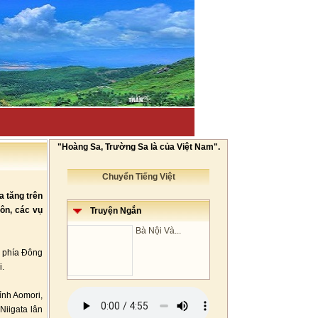
"Hoàng Sa, Trường Sa là của Việt Nam".
Chuyển Tiếng Việt
a tăng trên
ôn, các vụ
Truyện Ngắn
Bà Nội Và...
u phía Đông
i.
ỉnh Aomori,
Niigata lân