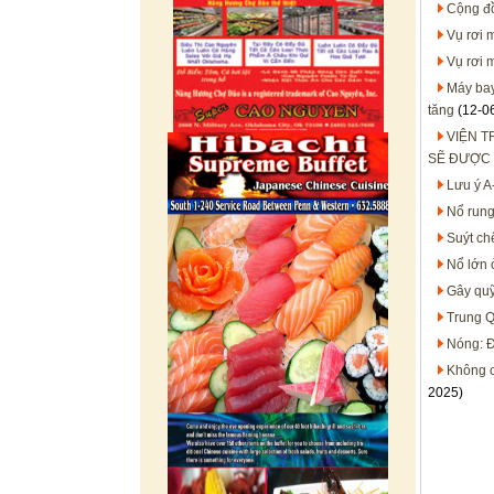
Cộng đồ
Vụ rơi 
Vụ rơi m
Máy bay
tăng
(12-0
VIỆN 
SẼ ĐƯỢC 
Lưu ý A-
Nổ rung
Suýt ch
Nổ lớn 
Gây quỹ 
Trung Q
Nóng: Đ
Không c
2025)