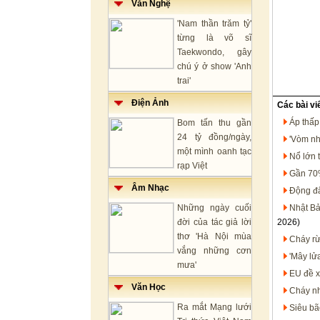
Văn Nghệ
'Nam thần trăm tỷ'
từng là võ sĩ
Taekwondo, gây
chú ý ở show 'Anh
trai'
Điện Ảnh
Các bài vi
Áp thấp
Bom tấn thu gần
24 tỷ đồng/ngày,
'Vòm nh
một mình oanh tạc
Nổ lớn 
rạp Việt
Gần 70%
Âm Nhạc
Động đấ
Những ngày cuối
Nhật Bả
đời của tác giả lời
2026)
thơ 'Hà Nội mùa
Cháy rừ
vắng những cơn
'Mây lử
mưa'
EU đề x
Văn Học
Cháy nh
Ra mắt Mạng lưới
Siêu bã