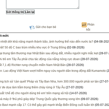
Phản
Gửi cho bạn bè
hồi
ết mới:
 nhiệt đới khả năng mạnh thành bão, ảnh hưởng thế nào đến nước ta?
(04-08-202
iệt' 50 độ C bao trùm nhiều khu vực ở Trung Đông
(02-08-2026)
tại trung tâm thương mại Nhật Bản sau động đất, nhiều người nghi mắc kẹt
(28-07-
 trẻ em Tây Âu phải chịu tác động của nắng nóng cực đoan
(28-07-2026)
t 7,1 độ Richter rung chuyển miền Nam Nhật Bản
(28-07-2026)
n: Lao động Việt Nam vượt hiểm nguy cứu người dân trong động đất Kumamoto
(2
ng lịch sử 'càn quét' Pháp và Tây Ban Nha, hơn 300.000 người phải sơ tán
(27-07
a' đe dọa làm trầm trọng thêm cháy rừng ở Tây Âu
(27-07-2026)
uất 'chế độ cho người dùng trẻ em' trên mạng xã hội
(14-07-2026)
à máy ở 'thủ phủ giày dép' Trung Quốc gây thương vong lớn
(09-07-2026)
o Bavi mạnh cấp 17: Có thể gây gió mạnh khắp Biển Đông cuối tuần tới
(05-07-20