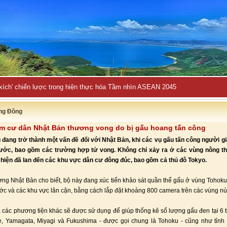
 xích' chiến lược trong hiện thực hóa Tầm nhìn ASEAN 2045
ng Đồng
ăm cư dân Nhật Bản thương vong do bị gấu hoang tấn công
đang trở thành một vấn đề đối với Nhật Bản, khi các vụ gấu tấn công người gi
ước, bao gồm các trường hợp tử vong. Không chỉ xảy ra ở các vùng nông th
hiện đã lan đến các khu vực dân cư đông đúc, bao gồm cả thủ đô Tokyo.
ờng Nhật Bản cho biết, bộ này đang xúc tiến khảo sát quần thể gấu ở vùng Tohok
ớc và các khu vực lân cận, bằng cách lắp đặt khoảng 800 camera trên các vùng nú
 các phương tiện khác sẽ được sử dụng để giúp thống kê số lượng gấu đen tại 6 t
te, Yamagata, Miyagi và Fukushima - được gọi chung là Tohoku - cũng như tỉnh 