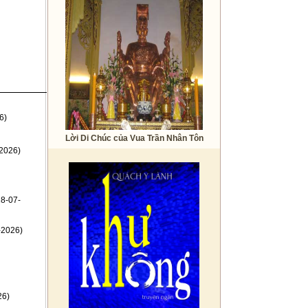
6)
Lời Di Chúc của Vua Trần Nhân Tôn
2026)
8-07-
-2026)
26)