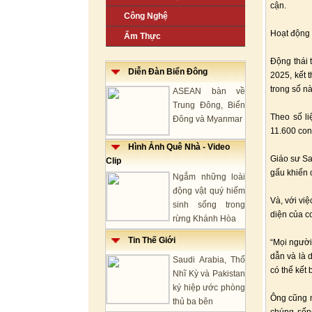
cận.
Công Nghệ
Hoạt động 
Ẩm Thực
Động thái 
Diễn Đàn Biển Đông
2025, kết 
trong số n
ASEAN bàn về
Trung Đông, Biển
Theo số l
Đông và Myanmar
11.600 con
Hình Ảnh Quê Nhà - Video
Giáo sư Sa
Clip
gấu khiến 
Ngắm những loài
động vật quý hiếm
Và, với vi
sinh sống trong
diện của c
rừng Khánh Hòa
Tin Thế Giới
“Mọi người
dẫn và là 
Saudi Arabia, Thổ
có thể kết
Nhĩ Kỳ và Pakistan
ký hiệp ước phòng
Ông cũng n
thủ ba bên