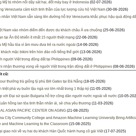
g Mỹ bị nhóm nổi dậy sát hại, đốt máy bay ở Indonesia
(02-07-2026)
ng Venezuela cảm kích tinh thần của lực lượng cứu hộ Việt Nam
(30-06-2026)
 nhân Việt Nam sẵn sàng lên đường hỗ trợ Venezuela khắc phục hậu quả động đấ
iệt Nam vào nhóm điểm đến được du khách châu Á ưa chuộng
(25-06-2026)
n tại Ấn Độ khiến ít nhất 15 người thiệt mạng
(22-06-2026)
ều Mỹ hầu tòa vì âm mưu đưa trẻ ra nước ngoài
(14-06-2026)
khách mặc bikini trên hòn đảo nổi tiếng thế giới
(13-06-2026)
h người Việt trong động đất tại Philippines
(09-06-2026)
i nhận thương vong về người Việt trong trận động đất ở Philippines
(08-06-2026)
ết cũ:
tour thưởng trà giống tỷ phú Bill Gates tại Đà Nẵng
(18-05-2026)
 triệt phá vụ buôn lậu ngà voi lớn nhất trong 1 thập kỷ
(11-05-2026)
p với Đại sứ quán Bulgaria hỗ trợ công dân người nước ngoài về nước
(10-05-202
Xuân hồng lan tỏa tinh thần nhân ái, sẻ chia yêu thương
(11-03-2026)
AL ASIAN PACIFIC CENTER ON AGING
(21-08-2025)
a City Community College and Amazon-Machine Learning University Bring Artifici
ce and Machine Learning to the Classroom
(15-08-2025)
i giao nói về vụ hai du khách Hàn Quốc hành hung cô gái Việt
(17-07-2025)