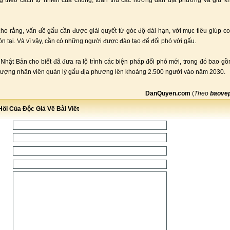
g theo cách tự nhiên của chúng, tuân thủ các hướng dẫn địa phương và giữ k
ho rằng, vấn đề gấu cần được giải quyết từ góc độ dài hạn, với mục tiêu giúp c
ồn tại. Và vì vậy, cần có những người được đào tạo để đối phó với gấu.
Nhật Bản cho biết đã đưa ra lộ trình các biện pháp đối phó mới, trong đó bao gồ
lượng nhân viên quản lý gấu địa phương lên khoảng 2.500 người vào năm 2030.
DanQuyen.com
(
Theo
baovep
ồi Của Độc Giả Về Bài Viết