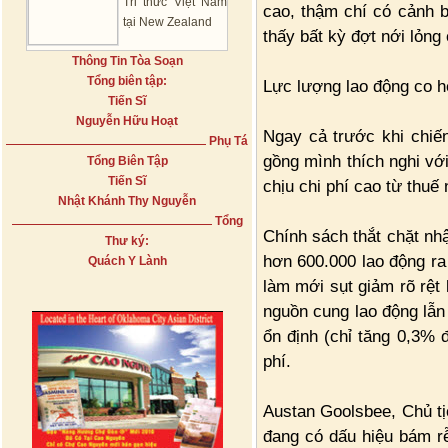
Tri thức Việt Nam
cao, thậm chí có cảnh 
tại New Zealand
thấy bất kỳ đợt nới lỏng
Thông Tin Tòa Soạn
Tổng biên tập:
Lực lượng lao động co h
Tiến Sĩ
Nguyễn Hữu Hoạt
Ngay cả trước khi chiến
Phụ Tá
gồng mình thích nghi với
Tổng Biên Tập
Tiến Sĩ
chịu chi phí cao từ thuế
Nhật Khánh Thy Nguyễn
Tổng
Chính sách thắt chặt nh
Thư ký:
hơn 600.000 lao động ra
Quách Y Lành
làm mới sụt giảm rõ rệt
nguồn cung lao động lẫn 
ổn định (chỉ tăng 0,3% 
phí.
Austan Goolsbee, Chủ t
đang có dấu hiệu bám r