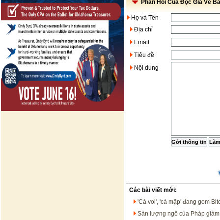
Phản Hồi Của Độc Giả Về Bài
Họ và Tên
Địa chỉ
Email
Tiêu đề
Nội dung
Các bài viết mới:
'Cá voi', 'cá mập' đang gom Bit
Sản lượng ngô của Pháp giảm 