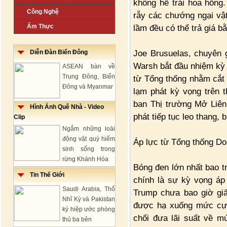
không hề trải hoa hồng
Công Nghệ
rẫy các chướng ngại vật 
Ẩm Thực
lầm đều có thể trả giá b
Joe Brusuelas, chuyên g
Diễn Đàn Biển Đông
Warsh bắt đầu nhiệm kỳ 
ASEAN bàn về
Trung Đông, Biển
từ Tổng thống nhằm cắt 
Đông và Myanmar
lạm phát kỳ vọng trên
ban Thị trường Mở Liên
Hình Ảnh Quê Nhà - Video
phát tiếp tục leo thang,
Clip
Ngắm những loài
động vật quý hiếm
Áp lực từ Tổng thống D
sinh sống trong
rừng Khánh Hòa
Bóng đen lớn nhất bao t
Tin Thế Giới
chính là sự kỳ vọng áp
Saudi Arabia, Thổ
Trump chưa bao giờ giấ
Nhĩ Kỳ và Pakistan
được hạ xuống mức cực
ký hiệp ước phòng
chối đưa lãi suất về m
thủ ba bên