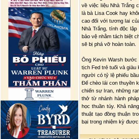
về việc liệu Nhà Trắng 
là bà Lisa Cook hay khôn
cao đối với tương lai c
Nhà Trắng, tính độc lập
bảo vệ nhằm tách biệt ch
sẽ bị phá vỡ hoàn toàn.
Ông Kevin Warsh bước v
tịch Fed trẻ tuổi và già
người có tỷ lệ phiếu bầu
Để chèo lái con thuyền 
chiến sự Iran, những rạ
thở từ nhánh hành pháp,
học thuần túy. Khả năng
thuật tạo đồng thuận tr
bại trong nhiệm kỳ được 