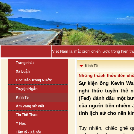
Việt Nam là 'mắt xích' chiến lược trong hiện
Trang nhất
Kinh Tế
Xã Luận
Những thách thức đón chờ
Đọc Báo Trong Nước
Sự kiện ông Kevin Wa
Truyện Ngắn
nghi thức tuyên thệ 
(Fed) đánh dấu một bư
Kinh Tế
của người tiền nhiệm
Âm vang sử Việt
tính lịch sử cho nền kin
Tin Thể Thao
Y Học
Tuy nhiên, chiếc ghế q
Tâm lý - Xã hội