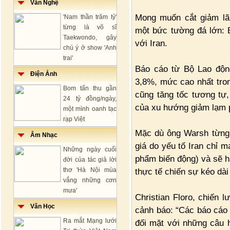
Văn Nghệ
Mong muốn cắt giảm lã
'Nam thần trăm tỷ'
từng là võ sĩ
một bức tường đá lớn: 
Taekwondo, gây
với Iran.
chú ý ở show 'Anh
trai'
Báo cáo từ Bộ Lao độn
Điện Ảnh
3,8%, mức cao nhất tron
Bom tấn thu gần
cũng tăng tốc tương tự,
24 tỷ đồng/ngày,
của xu hướng giảm lạm p
một mình oanh tạc
rạp Việt
Mặc dù ông Warsh từng 
Âm Nhạc
giá do yếu tố Iran chỉ m
Những ngày cuối
phẩm biến động) và sẽ h
đời của tác giả lời
thơ 'Hà Nội mùa
thực tế chiến sự kéo dài
vắng những cơn
mưa'
Christian Floro, chiến l
Văn Học
cảnh báo: “Các báo cáo 
Ra mắt Mạng lưới
đối mặt với những câu h