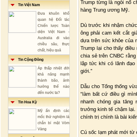
Trump từng là ngòi nổ 
Tin Việt Nam
hàng Trung ương Mỹ.
Đưa khuôn khổ
quan hệ Đối tác
Dù trước khi nhậm chức
Chiến lược Toàn
diện Việt Nam -
ông phải cam kết cắt gi
Australia đi vào
dựa trên sức khỏe của n
chiều sâu, thực
Trump lại cho thấy điều
chất, hiệu quả
chia sẻ trên CNBC rằng 
Tin Cộng Đồng
lập tức khi có lãnh đạo
Áp thấp nhiệt đới
giới.”
khả năng mạnh
thành bão, ảnh
Dẫu cho Tổng thống vừa
hưởng thế nào
đến nước ta?
“làm bất cứ điều gì mìn
nhanh chóng gia tăng 
Tin Hoa Kỳ
trưởng kinh tế chậm lại.
Mỹ ấn định các
chính trị chính là bài ki
mốc thử nghiệm lá
chắn bí mật Vòm
Vàng
Cú sốc lạm phát mới từ 