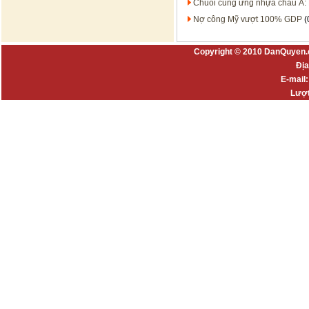
Chuỗi cung ứng nhựa châu Á:
Nợ công Mỹ vượt 100% GDP
(
Copyright © 2010 DanQuyen.
Địa
E-mail
Lượt