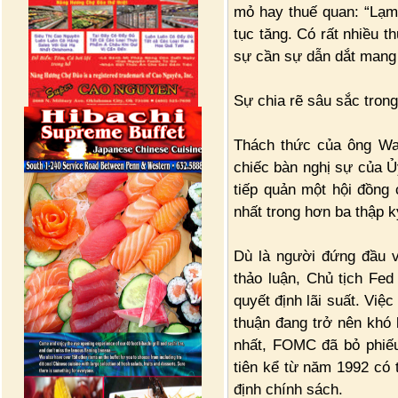
mỏ hay thuế quan: “Lạm
tục tăng. Có rất nhiều t
sự cần sự dẫn dắt mang t
Sự chia rẽ sâu sắc tron
Thách thức của ông War
chiếc bàn nghị sự của 
tiếp quản một hội đồng
nhất trong hơn ba thập k
Dù là người đứng đầu v
thảo luận, Chủ tịch Fed
quyết định lãi suất. Việ
thuận đang trở nên khó 
nhất, FOMC đã bỏ phiếu 
tiên kể từ năm 1992 có 
định chính sách.