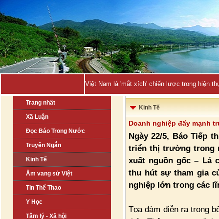
Việt Nam là 'mắt xích' chiến lược trong hiện
Trang nhất
Kinh Tế
Xã Luận
Doanh nghiệp đẩy mạnh tr
Đọc Báo Trong Nước
Ngày 22/5, Báo Tiếp t
Truyện Ngắn
triển thị trường tron
xuất nguồn gốc – Lá c
Kinh Tế
thu hút sự tham gia c
Âm vang sử Việt
nghiệp lớn trong các lĩ
Tin Thể Thao
Y Học
Tọa đàm diễn ra trong b
Tâm lý - Xã hội