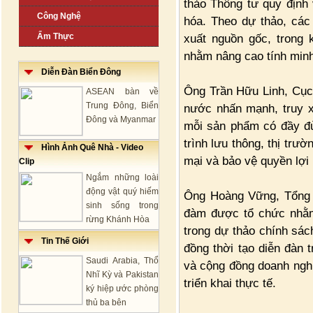
thảo Thông tư quy định
Công Nghệ
hóa. Theo dự thảo, các
Ẩm Thực
xuất nguồn gốc, trong 
nhằm nâng cao tính minh
Diễn Đàn Biển Đông
Ông Trần Hữu Linh, Cục 
ASEAN bàn về
Trung Đông, Biển
nước nhấn mạnh, truy x
Đông và Myanmar
mỗi sản phẩm có đầy đủ 
trình lưu thông, thị trư
Hình Ảnh Quê Nhà - Video
mại và bảo vệ quyền lợi 
Clip
Ngắm những loài
động vật quý hiếm
Ông Hoàng Vững, Tổng Bi
sinh sống trong
đàm được tổ chức nhằm 
rừng Khánh Hòa
trong dự thảo chính sác
Tin Thế Giới
đồng thời tạo diễn đàn 
Saudi Arabia, Thổ
và cộng đồng doanh ngh
Nhĩ Kỳ và Pakistan
triển khai thực tế.
ký hiệp ước phòng
thủ ba bên