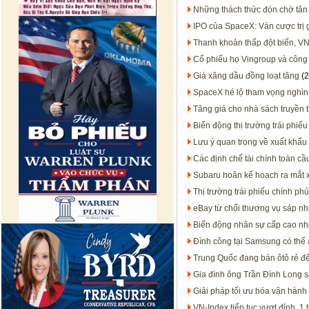
Những thách thức đón chờ tân
IPO của SpaceX: Ván cược trị 
Thanh khoản thấp đột biến, VN
Cổ phiếu họ Vingroup và công
Giá xăng dầu đồng loạt tăng
(2
SpaceX hé lộ tham vọng nghìn
Tăng giá cho nhà sách truyền 
Biến động thị trường trái phiếu
Lưu ý quan trọng về xuất khẩu
Các định chế tài chính toàn 
Subaru hoãn kế hoạch ra mắt x
Thị trường trái phiếu chính phủ
eBay từ chối thương vụ sáp n
Biến động nhân sự cấp cao nh
Đình công tại Samsung có thể
Trung Quốc đang bán ôtô rẻ 
Gia đình ông Trần Đình Long s
Giải pháp tối ưu hóa vận hành
VN-Index tiếp tục vượt đỉnh, 1