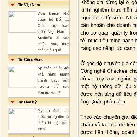
Không chỉ dừng lại ở gó
Tin Việt Nam
kinh nghiệm thực tiễn 
Đưa khuôn khổ
nguồn gốc từ sớm. Nhữn
quan hệ Đối tác
băn khoăn cho doanh ng
Chiến lược Toàn
diện Việt Nam -
cho cơ quan quản lý tro
Australia đi vào
tới mục tiêu minh bạch h
chiều sâu, thực
nâng cao năng lực cạnh 
chất, hiệu quả
Tin Cộng Đồng
Ở góc độ chuyên gia cô
Áp thấp nhiệt đới
Công nghệ Checkee cho 
khả năng mạnh
đủ về truy xuất nguồn 
thành bão, ảnh
một hệ thống dữ liệu 
hưởng thế nào
đến nước ta?
được nền tảng dữ liệu đồ
ông Quân phân tích.
Tin Hoa Kỳ
Mỹ ấn định các
Theo các chuyên gia, điể
mốc thử nghiệm lá
chắn bí mật Vòm
phẩm và kết nối dữ liệu 
Vàng
được liên thông, doanh