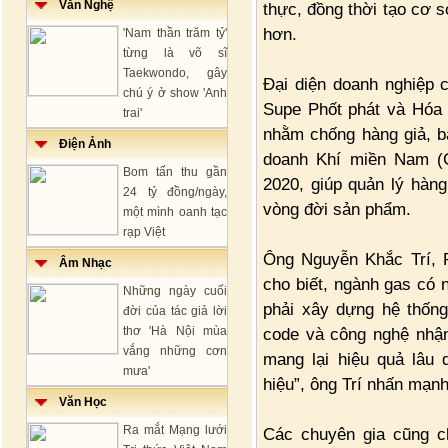
Văn Nghệ
thực, đồng thời tạo cơ 
hơn.
'Nam thần trăm tỷ'
từng là võ sĩ
Taekwondo, gây
Đại diện doanh nghiệp c
chú ý ở show 'Anh
Supe Phốt phát và Hóa
trai'
nhằm chống hàng giả, b
Điện Ảnh
doanh Khí miền Nam (G
Bom tấn thu gần
2020, giúp quản lý hàng 
24 tỷ đồng/ngày,
vòng đời sản phẩm.
một mình oanh tạc
rạp Việt
Ông Nguyễn Khắc Trí, 
Âm Nhạc
cho biết, ngành gas có 
Những ngày cuối
phải xây dựng hệ thống
đời của tác giả lời
thơ 'Hà Nội mùa
code và công nghệ nhận
vắng những cơn
mang lại hiệu quả lâu 
mưa'
hiệu”, ông Trí nhấn mạnh
Văn Học
Ra mắt Mạng lưới
Các chuyên gia cũng c