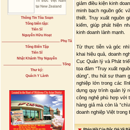
Tri thức Việt Nam
giảm điều kiện kinh doa
tại New Zealand
minh bạch nguồn gốc và
thiết. Truy xuất nguồn 
Thông Tin Tòa Soạn
Tổng biên tập:
kiểm, giúp phát hiện 
Tiến Sĩ
kinh doanh lành mạnh.
Nguyễn Hữu Hoạt
Phụ Tá
Từ thực tiễn và góc nhì
Tổng Biên Tập
Tiến Sĩ
khai hiệu quả, doanh ngh
Nhật Khánh Thy Nguyễn
Cục Quản lý và Phát tri
Tổng
tọa đàm “Truy xuất nguồ
Thư ký:
dùng”, thu hút sự tham 
Quách Y Lành
nghiệp lớn trong các lĩ
dựng quy trình quản lý r
công nghệ phù hợp với t
hàng giả mà còn là “chì
doanh nghiệp Việt trong 
Phản Hồi Của Độc Giả Về Bài