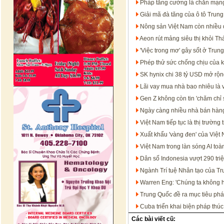
Pháp tăng cường lá chắn mạn
Giải mã đà tăng của ô tô Trun
Nông sản Việt Nam còn nhiều dư
Aeon rút mảng siêu thị khỏi Th
'Việc trong mơ' gây sốt ở Trun
Phép thử sức chống chịu của 
SK hynix chi 38 tỷ USD mở rộng
Lãi vay mua nhà bao nhiêu là 
Gen Z không còn tin 'chăm chỉ 
Ngày càng nhiều nhà bán hàng
Việt Nam tiếp tục là thị trườ
Xuất khẩu 'vàng đen' của Việt
Việt Nam trong làn sóng AI t
Dân số Indonesia vượt 290 tri
Ngành Trí tuệ Nhân tạo của T
Warren Eng: 'Chúng ta không họ
Trung Quốc đề ra mục tiêu phát
Cuba triển khai biện pháp thúc
Các bài viết cũ: