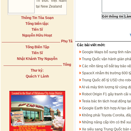
Tri thức Việt Nam
tại New Zealand
Thông Tin Tòa Soạn
Tổng biên tập:
Tiến Sĩ
Nguyễn Hữu Hoạt
Phụ Tá
Các bài viết mới:
Tổng Biên Tập
Google Maps bổ sung tính năng t
Tiến Sĩ
Nhật Khánh Thy Nguyễn
Trung Quốc vận hành giàn phát
Tổng
Các nền tảng số bắt tay bảo v
Thư ký:
SpaceX nhắm thị trường 600 tỷ
Quách Y Lành
Trung Quốc đổ tỷ USD cho rob
AI và máy tính lượng tử cùng đ
Robot Origin F1 gây tranh cãi 
Tesla bác tin tách hoạt động 
Google Earth tích hợp AI tạo ản
Không phải Toyota Corolla, đâ
Những nâng cấp lớn có thể xuấ
Xe siêu sang Trung Quốc bán 