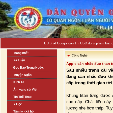
EU phạt Google gần 1 tỉ USD do vi phạm luật 
Trang nhất
Công Nghệ
Xã Luận
Apple cân nhắc đưa titan t
Đọc Báo Trong Nước
Sau nhiều tranh cãi v
Truyện Ngắn
đang cân nhắc đưa khu
cấp trong thời gian tới
Kinh Tế
Âm vang sử Việt
Khung titan từng được 
Tin Thể Thao
cao cấp. Chất liệu này
Y Học
lượng nhẹ hơn thép. Tuy n
Tâm lý - Xã hội