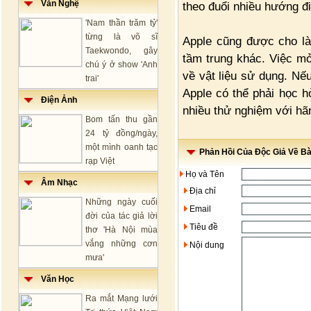
Văn Nghệ
theo đuổi nhiều hướng đi
'Nam thần trăm tỷ'
từng là võ sĩ
Apple cũng được cho là
Taekwondo, gây
tầm trung khác. Việc m
chú ý ở show 'Anh
về vật liệu sử dụng. Nế
trai'
Apple có thể phải học h
Điện Ảnh
nhiều thử nghiệm với h
Bom tấn thu gần
24 tỷ đồng/ngày,
một mình oanh tạc
Phản Hồi Của Độc Giả Về Bài
rạp Việt
Họ và Tên
Âm Nhạc
Địa chỉ
Những ngày cuối
Email
đời của tác giả lời
Tiêu đề
thơ 'Hà Nội mùa
vắng những cơn
Nội dung
mưa'
Văn Học
Ra mắt Mạng lưới