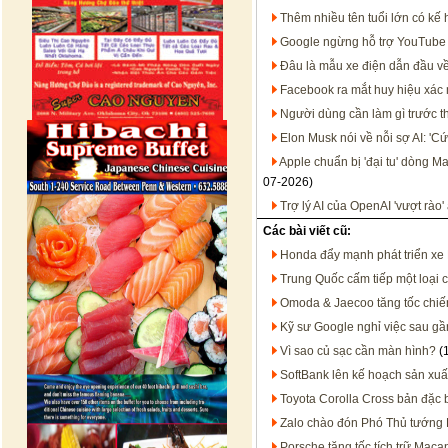
Thêm nhiều tên tuổi lớn có kế
Google ngừng hỗ trợ YouTube 
Đâu là mẫu xe điện dẫn đầu về 
Facebook ra mắt huy hiệu xác 
Người dùng cần làm gì trước t
Elon Musk nói về nỗi sợ AI: 'Cứ
Apple chuẩn bị 'đại tu' dòng 
07-2026)
Trợ lý AI của OpenAI 'vượt rào
Các bài viết cũ:
Honda đẩy mạnh phát triển xe H
Trung Quốc cấm tiếp một loại 
Omoda & Jaecoo tăng tốc chiến
Kỹ sư Google nghỉ việc sau gần
Vì sao củ sạc cần màn hình?
(
SoftBank lên kế hoạch sản xuấ
Toyota Corolla Cross bản đặc b
Zalo chào đón Phó Thủ tướng 
Porsche tăng tốc tích trữ Macan