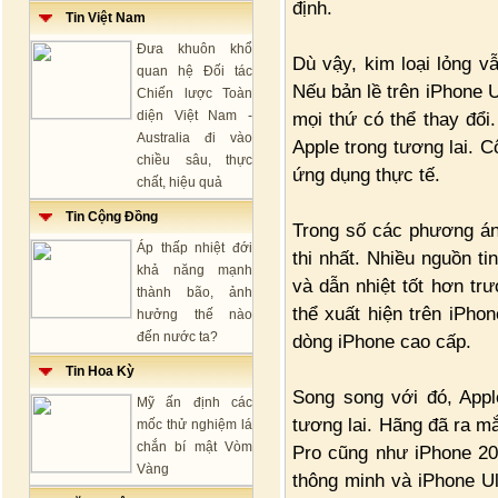
định.
Tin Việt Nam
Đưa khuôn khổ
Dù vậy, kim loại lỏng v
quan hệ Đối tác
Nếu bản lề trên iPhone U
Chiến lược Toàn
diện Việt Nam -
mọi thứ có thể thay đổi
Australia đi vào
Apple trong tương lai. C
chiều sâu, thực
ứng dụng thực tế.
chất, hiệu quả
Tin Cộng Đồng
Trong số các phương án 
Áp thấp nhiệt đới
thi nhất. Nhiều nguồn ti
khả năng mạnh
và dẫn nhiệt tốt hơn tr
thành bão, ảnh
thể xuất hiện trên iPho
hưởng thế nào
đến nước ta?
dòng iPhone cao cấp.
Tin Hoa Kỳ
Song song với đó, Ap
Mỹ ấn định các
tương lai. Hãng đã ra mắ
mốc thử nghiệm lá
chắn bí mật Vòm
Pro cũng như iPhone 20 
Vàng
thông minh và iPhone Ul