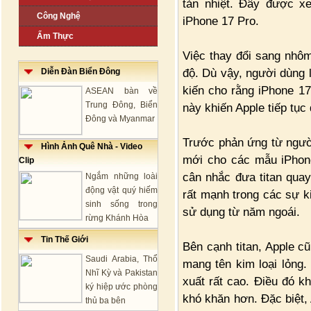
tản nhiệt. Đây được x
Công Nghệ
iPhone 17 Pro.
Ẩm Thực
Việc thay đổi sang nhôm
độ. Dù vậy, người dùng l
Diễn Đàn Biển Đông
kiến cho rằng iPhone 1
ASEAN bàn về
Trung Đông, Biển
này khiến Apple tiếp tục 
Đông và Myanmar
Trước phản ứng từ người
Hình Ảnh Quê Nhà - Video
mới cho các mẫu iPhone
Clip
cân nhắc đưa titan quay
Ngắm những loài
động vật quý hiếm
rất mạnh trong các sự k
sinh sống trong
sử dụng từ năm ngoái.
rừng Khánh Hòa
Tin Thế Giới
Bên cạnh titan, Apple c
Saudi Arabia, Thổ
mang tên kim loại lỏng.
Nhĩ Kỳ và Pakistan
xuất rất cao. Điều đó k
ký hiệp ước phòng
khó khăn hơn. Đặc biệt,
thủ ba bên