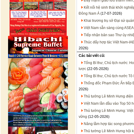
Đẩy mạnh giao lưu thanh niên,
Kết nối hệ sinh thái khởi nghi
Đông Nam Á
(17-07-2026)
Khai trương trụ sở Đại sứ quán
Việt Nam sẵn sàng cùng ASEA
Tiếp nhận bản sao Thư ủy nhiệ
Thúc đẩy hợp tác Việt Nam-IA
2026)
Các bài viết cũ:
Tổng Bí thư, Chủ tịch nước: H
lược
(22-05-2026)
Tổng Bí thư, Chủ tịch nước Tô
Thống đốc Phạm Đức Ấn tiếp Đ
2026)
Thủ tướng Lê Minh Hưng điện
Việt Nam lần đầu vào Top 50 hệ
Thủ tướng Lê Minh Hưng: Việt 
vững
(12-05-2026)
Nâng tầm hợp tác song phương
Thủ tướng Lê Minh Hưng hội k