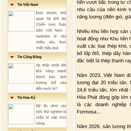
tiến vượt bậc trong tự 
Tin Việt Nam
nhu cầu của nền kinh t
Đưa khuôn khổ
năng lượng (điện gió, g
quan hệ Đối tác
Chiến lược Toàn
diện Việt Nam -
Nhiều khu liên hợp sản 
Australia đi vào
hoạt động như Khu liên 
chiều sâu, thực
xuất các loại thép khó,
chất, hiệu quả
bố lốp ôtô, thép dây hàn
Tin Cộng Đồng
đặc biệt là thép thanh r
Áp thấp nhiệt đới
khả năng mạnh
Năm 2023, Việt Nam đứn
thành bão, ảnh
lượng đạt 20 triệu tấn
hưởng thế nào
đến nước ta?
24,6 triệu tấn, lớn nhấ
Hòa Phát đóng góp lớn n
Tin Hoa Kỳ
là các doanh nghiệp 
Mỹ ấn định các
Formosa…
mốc thử nghiệm lá
chắn bí mật Vòm
Vàng
Năm 2026, sản lượng th