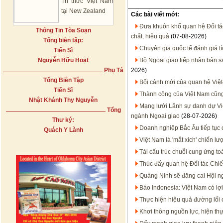
Tri thức Việt Nam
tại New Zealand
Các bài viết mới:
Đưa khuôn khổ quan hệ Đối tác 
Thông Tin Tòa Soạn
chất, hiệu quả
(07-08-2026)
Tổng biên tập:
Chuyên gia quốc tế đánh giá t
Tiến Sĩ
Nguyễn Hữu Hoạt
Bộ Ngoại giao tiếp nhận bản 
Phụ Tá
2026)
Tổng Biên Tập
Bối cảnh mới của quan hệ Việt
Tiến Sĩ
Thành công của Việt Nam cũn
Nhật Khánh Thy Nguyễn
Mạng lưới Lãnh sự danh dự Việt
Tổng
ngành Ngoại giao
(28-07-2026)
Thư ký:
Doanh nghiệp Bắc Âu tiếp tục 
Quách Y Lành
Việt Nam là 'mắt xích' chiến 
Tái cấu trúc chuỗi cung ứng to
Thúc đẩy quan hệ Đối tác Chiến
Quảng Ninh sẽ đăng cai Hội n
Báo Indonesia: Việt Nam có lợi
Thực hiện hiệu quả đường lối
Khơi thông nguồn lực, hiện thự