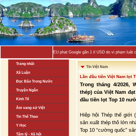
EU phạt Google gần 1 tỉ USD do vi phạm luật 
Trang nhất
Tin Việt Nam
Xã Luận
Lần đầu tiên Việt Nam lọt 
Đọc Báo Trong Nước
Trong tháng 4/2026, 
Truyện Ngắn
thép) của Việt Nam đạt 
đầu tiên lọt Top 10 nư
Kinh Tế
Âm vang sử Việt
Hiệp hội Thép thế giới
Tin Thể Thao
sản xuất thép thô lớn nh
Y Học
Top 10 “cường quốc” sản 
Tâm lý - Xã hội