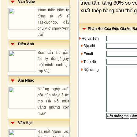
Văn Nghệ
triệu tấn, tăng 30% so 
xuất thép hàng đầu thế g
'Nam thần trăm tỷ'
từng là võ sĩ
Taekwondo, gây
chú ý ở show 'Anh
Phản Hồi Của Độc Giả Về Bài
trai'
Họ và Tên
Điện Ảnh
Địa chỉ
Bom tấn thu gần
Email
24 tỷ đồng/ngày,
Tiêu đề
một mình oanh tạc
Nội dung
rạp Việt
Âm Nhạc
Những ngày cuối
đời của tác giả lời
thơ 'Hà Nội mùa
vắng những cơn
mưa'
Văn Học
Ra mắt Mạng lưới