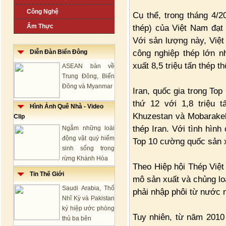
Công Nghệ
Cụ thể, trong tháng 4/2
Ẩm Thực
thép) của Việt Nam đạt 
Với sản lượng này, Việt
công nghiệp thép lớn n
Diễn Đàn Biển Đông
xuất 8,5 triệu tấn thép 
ASEAN bàn về
Trung Đông, Biển
Đông và Myanmar
Iran, quốc gia trong Top 
thứ 12 với 1,8 triệu 
Hình Ảnh Quê Nhà - Video
Khuzestan và Mobarakeh 
Clip
thép Iran. Với tình hình
Ngắm những loài
động vật quý hiếm
Top 10 cường quốc sản x
sinh sống trong
rừng Khánh Hòa
Theo Hiệp hội Thép Việt
Tin Thế Giới
mô sản xuất và chủng l
Saudi Arabia, Thổ
phải nhập phôi từ nước 
Nhĩ Kỳ và Pakistan
ký hiệp ước phòng
Tuy nhiên, từ năm 2010
thủ ba bên