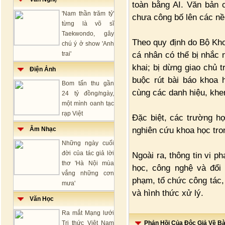
toàn bằng AI. Văn bản 
'Nam thần trăm tỷ'
chưa công bố lên các nền
từng là võ sĩ
Taekwondo, gây
Theo quy định do Bộ Kh
chú ý ở show 'Anh
cá nhân có thể bị nhắc 
trai'
khai; bị dừng giao chủ 
Điện Ảnh
buộc rút bài báo khoa h
Bom tấn thu gần
cùng các danh hiệu, khe
24 tỷ đồng/ngày,
một mình oanh tạc
rạp Việt
Đặc biệt, các trường h
nghiên cứu khoa học tron
Âm Nhạc
Những ngày cuối
đời của tác giả lời
Ngoài ra, thông tin vi 
thơ 'Hà Nội mùa
học, công nghệ và đổi
vắng những cơn
phạm, tổ chức công tác,
mưa'
và hình thức xử lý.
Văn Học
Ra mắt Mạng lưới
Tri thức Việt Nam
Phản Hồi Của Độc Giả Về Bài