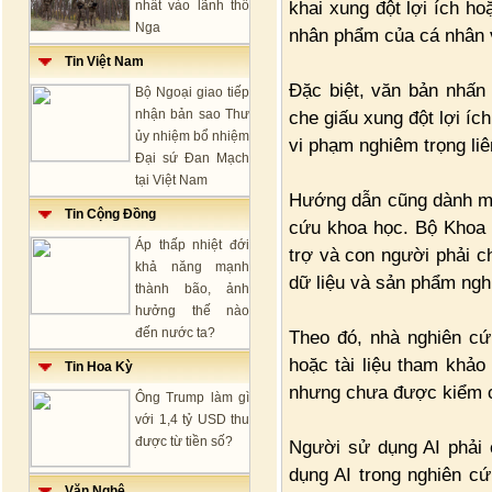
khai xung đột lợi ích h
nhất vào lãnh thổ
Nga
nhân phẩm của cá nhân 
Tin Việt Nam
Đặc biệt, văn bản nhấn
Bộ Ngoại giao tiếp
nhận bản sao Thư
che giấu xung đột lợi íc
ủy nhiệm bổ nhiệm
vi phạm nghiêm trọng li
Đại sứ Đan Mạch
tại Việt Nam
Hướng dẫn cũng dành một
Tin Cộng Đồng
cứu khoa học. Bộ Khoa 
Áp thấp nhiệt đới
trợ và con người phải ch
khả năng mạnh
dữ liệu và sản phẩm ngh
thành bão, ảnh
hưởng thế nào
đến nước ta?
Theo đó, nhà nghiên cứ
hoặc tài liệu tham khảo 
Tin Hoa Kỳ
nhưng chưa được kiểm 
Ông Trump làm gì
với 1,4 tỷ USD thu
được từ tiền số?
Người sử dụng AI phải 
dụng AI trong nghiên cứ
Văn Nghệ