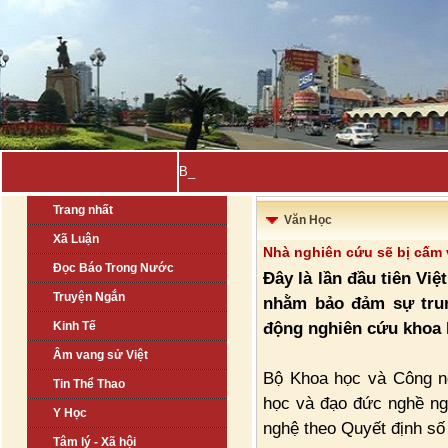
Bahrain, Kuwait tuyê-
Trang nhất
Văn Học
Xã Luận
Nhà nghiên cứu sẽ bị cấm 
Đọc Báo Trong Nước
Đây là lần đầu tiên Vi
Truyện Ngắn
nhằm bảo đảm sự trun
động nghiên cứu khoa 
Kinh Tế
Âm vang sử Việt
Bộ Khoa học và Công n
Tin Thể Thao
học và đạo đức nghề ngh
Y Học
nghệ theo Quyết định s
Tâm lý - Xã hội