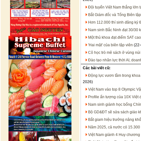
Đội tuyển Việt Nam thắng lớn t
Bắt Giám đốc và Tổng Biên tậ
Hơn 112.000 thí sinh đăng ký 
Nam sinh Bắc Ninh đạt 30/30 kh
Một thủ khoa đạt điểm SAT cao 
'Hai mặt' của biên tập viên
(22-
Cô học trò mê sách ở vùng núi
Đào tạo nhân lực thời AI, doan
Các bài viết cũ:
Động lực vươn tầm trong khoa 
2026)
Việt Nam vào top 8 Olympic Vật
Profile ấn tượng của 10X Việt 
Nam sinh giành học bổng Chín
Bộ GD&ĐT sẽ sửa sách giáo k
Bắt giam hiệu trưởng nâng khố
Năm 2025, cả nước có 15.300 b
Việt Nam giành 4 Huy chương