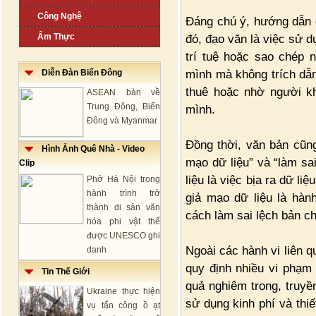
Công Nghệ
Đáng chú ý, hướng dẫn đ
Ẩm Thực
đó, đạo văn là việc sử d
trí tuệ hoặc sao chép 
mình mà không trích dẫn
Diễn Đàn Biển Đông
thuê hoặc nhờ người k
ASEAN bàn về
Trung Đông, Biển
mình.
Đông và Myanmar
Đồng thời, văn bản cũng
Hình Ảnh Quê Nhà - Video
mạo dữ liệu” và “làm sa
Clip
liệu là việc bịa ra dữ li
Phở Hà Nội trong
hành trình trở
giả mạo dữ liệu là hành
thành di sản văn
cách làm sai lệch bản c
hóa phi vật thể
được UNESCO ghi
Ngoài các hành vi liên 
danh
quy định nhiều vi phạm
Tin Thế Giới
quả nghiêm trọng, truyền
Ukraine thực hiện
sử dụng kinh phí và thi
vụ tấn công ồ ạt