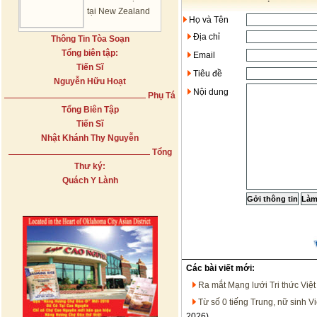
tại New Zealand
Họ và Tên
Địa chỉ
Thông Tin Tòa Soạn
Tổng biên tập:
Email
Tiến Sĩ
Tiêu đề
Nguyễn Hữu Hoạt
Nội dung
Phụ Tá
Tổng Biên Tập
Tiến Sĩ
Nhật Khánh Thy Nguyễn
Tổng
Thư ký:
Quách Y Lành
Các bài viết mới:
Ra mắt Mạng lưới Tri thức Việ
Từ số 0 tiếng Trung, nữ sinh V
2026)