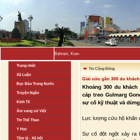
Bahrain, Kuwait tuyên bố đẩy l-
Trang nhất
Tin Cộng Đồng
Xã Luận
Giải cứu gần 300 du khách 
Đọc Báo Trong Nước
Khoảng 300 du khách 
Truyện Ngắn
cáp treo Gulmarg Gon
sự cố kỹ thuật và dừng
Kinh Tế
Âm vang sử Việt
Lực lượng cứu hộ khẩn 
Tin Thể Thao
Y Học
Sự cố đột ngột xảy ra 
Tâm lý - Xã hội