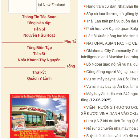
tại New Zealand
Hàng trăm cư dân Nhật Bản th
Sắp có tour thưởng trà giống t
Thông Tin Tòa Soạn
Thái Lan triệt phá vụ buôn lậu 
Tổng biên tập:
Phối hợp với Đại sứ quán Bulg
Tiến Sĩ
Nguyễn Hữu Hoạt
Lễ hội Xuân hồng lan tỏa tinh 
Phụ Tá
NATIONAL ASIAN PACIFIC C
Tổng Biên Tập
Oklahoma City Community Colle
Tiến Sĩ
Intelligence and Machine Learnin
Nhật Khánh Thy Nguyễn
Bộ Ngoại giao nói về vụ hai d
Tổng
Cộng đồng người Việt tại Israe
Thư ký:
Quách Y Lành
Vụ rơi máy bay tại Ấn Độ: Tìm 
Vụ rơi máy bay tại Ấn Độ: Ít nh
Máy bay Air India chở 242 ngườ
tăng
(12-06-2025)
VIỆN TRƯỞNG TRƯỜNG OKL
SẼ ĐƯỢC VINH DANH VÀO OKL
Lưu ý A-Z khi du lịch Trung Quố
Nổ rung chuyển nhà máy hóa c
Suýt chết khi leo vách đá để 