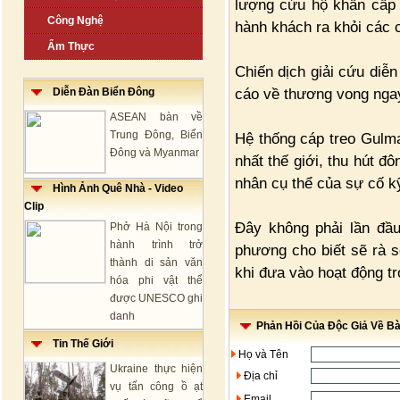
lượng cứu hộ khẩn cấp đ
Công Nghệ
hành khách ra khỏi các c
Ẩm Thực
Chiến dịch giải cứu diễn
cáo về thương vong ngay
Diễn Đàn Biển Đông
ASEAN bàn về
Trung Đông, Biển
Hệ thống cáp treo Gulma
Đông và Myanmar
nhất thế giới, thu hút 
nhân cụ thể của sự cố kỹ
Hình Ảnh Quê Nhà - Video
Clip
Đây không phải lần đầu
Phở Hà Nội trong
hành trình trở
phương cho biết sẽ rà s
thành di sản văn
khi đưa vào hoạt động trở
hóa phi vật thể
được UNESCO ghi
danh
Phản Hồi Của Độc Giả Về Bài
Tin Thế Giới
Họ và Tên
Ukraine thực hiện
Địa chỉ
vụ tấn công ồ ạt
Email