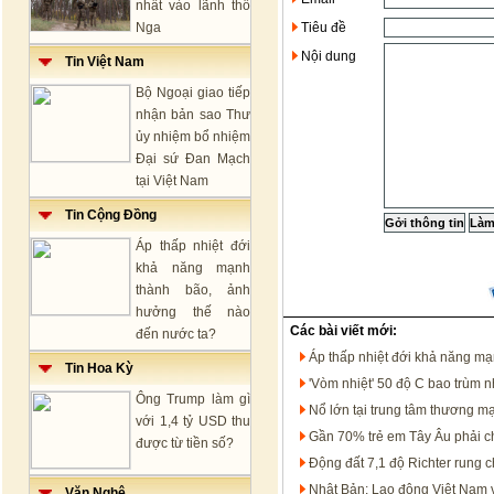
nhất vào lãnh thổ
Nga
Tiêu đề
Nội dung
Tin Việt Nam
Bộ Ngoại giao tiếp
nhận bản sao Thư
ủy nhiệm bổ nhiệm
Đại sứ Đan Mạch
tại Việt Nam
Tin Cộng Đồng
Áp thấp nhiệt đới
khả năng mạnh
thành bão, ảnh
hưởng thế nào
Các bài viết mới:
đến nước ta?
Áp thấp nhiệt đới khả năng m
Tin Hoa Kỳ
'Vòm nhiệt' 50 độ C bao trùm 
Ông Trump làm gì
Nổ lớn tại trung tâm thương m
với 1,4 tỷ USD thu
Gần 70% trẻ em Tây Âu phải c
được từ tiền số?
Động đất 7,1 độ Richter rung
Nhật Bản: Lao động Việt Nam 
Văn Nghệ