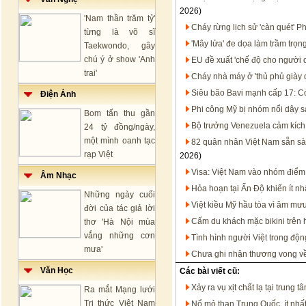
2026)
'Nam thần trăm tỷ'
Cháy rừng lịch sử 'càn quét' 
từng là võ sĩ
'Mây lửa' đe dọa làm trầm trọ
Taekwondo, gây
chú ý ở show 'Anh
EU đề xuất 'chế độ cho người 
trai'
Cháy nhà máy ở 'thủ phủ giày
Siêu bão Bavi mạnh cấp 17: Có
Điện Ảnh
Phi công Mỹ bị nhóm nổi dậy sá
Bom tấn thu gần
Bộ trưởng Venezuela cảm kích 
24 tỷ đồng/ngày,
một mình oanh tạc
82 quân nhân Việt Nam sẵn sà
rạp Việt
2026)
Visa: Việt Nam vào nhóm điể
Âm Nhạc
Hỏa hoạn tại Ấn Độ khiến ít nh
Những ngày cuối
Việt kiều Mỹ hầu tòa vì âm mư
đời của tác giả lời
Cấm du khách mặc bikini trên h
thơ 'Hà Nội mùa
vắng những cơn
Tình hình người Việt trong động
mưa'
Chưa ghi nhận thương vong về 
Văn Học
Các bài viết cũ:
Xảy ra vụ xịt chất lạ tại trung
Ra mắt Mạng lưới
Tri thức Việt Nam
Nổ mỏ than Trung Quốc, ít nhấ