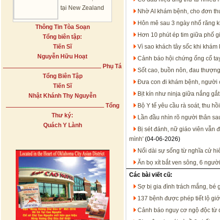
tại New Zealand
Nhờ AI khám bệnh, cho đơn thu
Hôn mê sau 3 ngày nhổ răng 
Thông Tin Tòa Soạn
Hơn 10 phút ép tim giữa phố g
Tổng biên tập:
Tiến Sĩ
Vì sao khách tây sốc khi khám
Nguyễn Hữu Hoạt
Cảnh báo hội chứng ống cổ ta
Phụ Tá
Sốt cao, buồn nôn, đau thượng 
Tổng Biên Tập
Đưa con đi khám bệnh, người 
Tiến Sĩ
Bịt kín như ninja giữa nắng gắ
Nhật Khánh Thy Nguyễn
Tổng
Bộ Y tế yêu cầu rà soát, thu h
Thư ký:
Lần đầu nhìn rõ người thân sa
Quách Y Lành
Bị sét đánh, nữ giáo viên vẫn đ
mình'
(04-06-2026)
Nối dài sự sống từ nghĩa cử hi
Ăn bọ xít bắt ven sông, 6 ngư
Các bài viết cũ:
Sợ bị gia đình trách mắng, bé g
137 bệnh được phép tiết lộ giới
Cảnh báo nguy cơ ngộ độc từ q