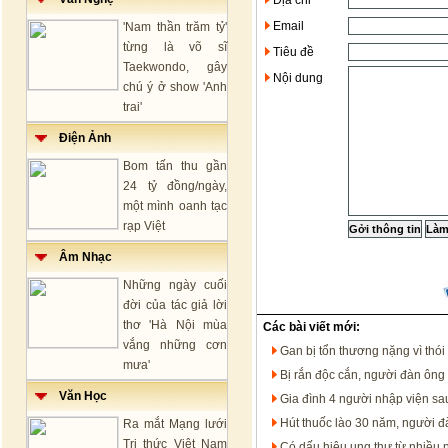
Địa chỉ
Email
'Nam thần trăm tỷ'
từng là võ sĩ
Tiêu đề
Taekwondo, gây
Nội dung
chú ý ở show 'Anh
trai'
Điện Ảnh
Bom tấn thu gần
24 tỷ đồng/ngày,
một mình oanh tạc
rạp Việt
Âm Nhạc
Những ngày cuối
đời của tác giả lời
thơ 'Hà Nội mùa
Các bài viết mới:
vắng những cơn
Gan bị tổn thương nặng vì thói
mưa'
Bị rắn độc cắn, người đàn ông 
Văn Học
Gia đình 4 người nhập viện sa
Hút thuốc lào 30 năm, người đà
Ra mắt Mạng lưới
Tri thức Việt Nam
Có dấu hiệu ung thư từ nhiều