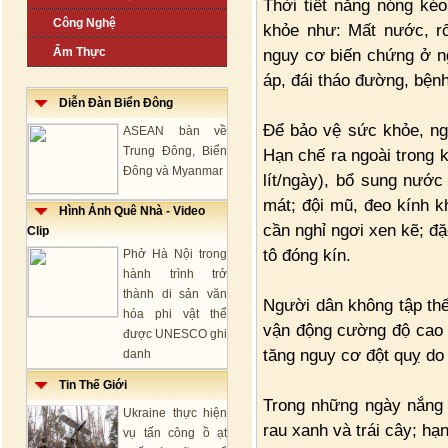
Thời tiết nắng nóng ké
Công Nghệ
khỏe như: Mất nước, rối
Ẩm Thực
nguy cơ biến chứng ở n
áp, đái tháo đường, bệnh
Diễn Đàn Biển Đông
Để bảo vệ sức khỏe, ng
ASEAN bàn về
Trung Đông, Biển
Hạn chế ra ngoài trong 
Đông và Myanmar
lít/ngày), bổ sung nước
mát; đội mũ, đeo kính kh
Hình Ảnh Quê Nhà - Video
cần nghỉ ngơi xen kẽ; đặ
Clip
tô đóng kín.
Phở Hà Nội trong
hành trình trở
thành di sản văn
Người dân không tập thể
hóa phi vật thể
vận động cường độ cao tr
được UNESCO ghi
tăng nguy cơ đột quỵ do 
danh
Tin Thế Giới
Trong những ngày nắng 
Ukraine thực hiện
rau xanh và trái cây; h
vụ tấn công ồ ạt