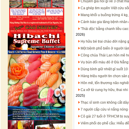
Chuyên gia nói gì về 3 chất m
Ca ghép tim xuyên Việt cứu sốn
Mang khối u buồng trứng 4 kg, 
Cảnh báo gia tăng bệnh nhân
'Thải độc' bằng chanh liều cao
2026)
Hy hữu bé trai chào đời nặng 
Một bệnh phổ biến ở người làm
Công chúa Thái Lan hôn mê h
Vụ bún đổi màu đỏ ở Đà Nẵng:
Dùng bình giữ nhiệt gỉ suốt 1
Hàng triệu người tin chọn sản
Hôn mê, tổn thương não nghiêm
Ca vỡ tử cung hy hữu, thai nh
2025)
Thạc sĩ sinh con không cắt dâ
7 người cấp cứu vì nắng nóng 
Cô gái 27 tuổi ở TP.HCM bị suy
Viêm phổi do phế cầu: Hiểu để