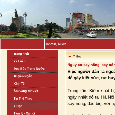
Bahrain, Kuwait tuyên bố đẩy l-
Trang nhất
Y Học
Xã Luận
Nguy cơ say nắng, say nón
Đọc Báo Trong Nước
Việc người dân ra ngoà
Truyện Ngắn
dễ gây kiệt sức, tụt hu
Kinh Tế
Trung tâm Kiểm soát b
Âm vang sử Việt
ngày nhiệt độ tại Hà Nộ
Tin Thể Thao
say nóng, đặc biệt với ng
Y Học
Tâm lý - Xã hội