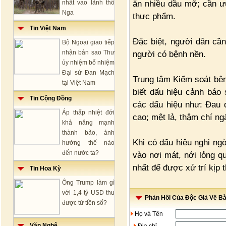
ăn nhiều dầu mỡ; cần ưu
nhất vào lãnh thổ
Nga
thưc phẩm.
Tin Việt Nam
Đặc biệt, người dân cần
Bộ Ngoại giao tiếp
nhận bản sao Thư
người có bệnh nền.
ủy nhiệm bổ nhiệm
Đại sứ Đan Mạch
Trung tâm Kiểm soát bệ
tại Việt Nam
biết dấu hiệu cảnh báo
Tin Cộng Đồng
các dấu hiệu như: Đau đ
Áp thấp nhiệt đới
cao; mệt lả, thậm chí ngấ
khả năng mạnh
thành bão, ảnh
Khi có dấu hiệu nghi ng
hưởng thế nào
đến nước ta?
vào nơi mát, nới lỏng q
nhất để được xử trí kịp t
Tin Hoa Kỳ
Ông Trump làm gì
với 1,4 tỷ USD thu
Phản Hồi Của Độc Giả Về Bài
được từ tiền số?
Họ và Tên
Văn Nghệ