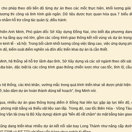
ho phép theo dõi tiến độ từng dự án theo các mốc thực hiện, khối lượng giả
lượng thi công và tình hình giải ngân. Dữ liệu được trực quan hóa qua 7 biểu đ
 nhằm hỗ trợ công tác quản lý, điều hành.
hiên Anh Minh, Phó giám đốc Sở Xây dựng Đồng Nai, cho biết địa phương đang 
n hạ tầng quy mô lớn, gồm các công trình giao thông kết nối vùng và dự án trọn
iển kinh tế - xã hội. Trong bối cảnh khối lượng công việc tăng cao, việc ứng dụng 
ến độ, kiểm soát điểm nghẽn và đôn đốc triển khai dự án là cần thiết.
inh, hệ thống sẽ hỗ trợ lãnh đạo tỉnh, Sở Xây dựng và các sở ngành theo dõi sát 
địa bàn, đặc biệt là các công trình giao thông chiến lược như cao tốc, tỉnh lộ, cầu
 hệ thống, các khó khăn, vướng mắc trong quá trình triển khai sẽ được phát hiện
gỡ, bảo đảm dự án hoàn thành đúng kế hoạch", ông Minh nói.
qua, nhiều dự án giao thông trọng điểm ở Đồng Nai liên tục gặp áp lực tiến độ,
 phóng mặt bằng và thiếu vật liệu san lấp. Trong đó, cao tốc Biên Hòa - Vũng Tà
ông Vận tải (nay là Bộ Xây dựng) đánh giá "tiến độ rất chậm" do mặt bằng bàn giao
ũng đang triển khai nhiều dự án kết nối sân bay Long Thành như nâng cấp đư