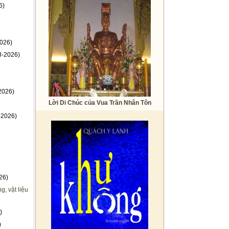
6)
026)
8-2026)
2026)
Lời Di Chúc của Vua Trần Nhân Tôn
-2026)
26)
, vật liệu
)
)