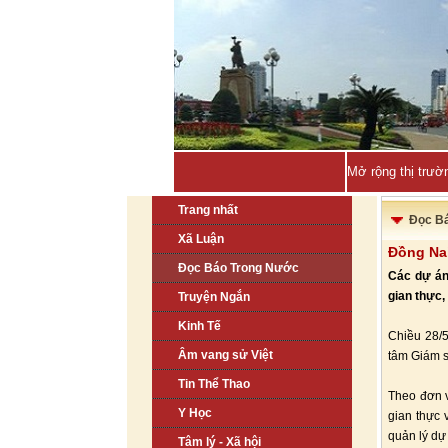
Mở rộng thị trườ
Trang nhất
Đọc B
Xã Luận
Đồng Nai
Đọc Báo Trong Nước
Các dự án 
gian thực,
Truyện Ngắn
Kinh Tế
Chiều 28/5
Âm vang sử Việt
tâm Giám s
Tin Thể Thao
Theo đơn v
Y Học
gian thực
quản lý dự
Tâm lý - Xã hội