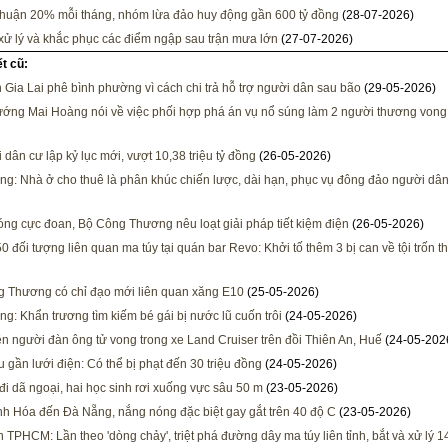
nhuận 20% mỗi tháng, nhóm lừa đảo huy động gần 600 tỷ đồng
(28-07-2026)
xử lý và khắc phục các điểm ngập sau trận mưa lớn
(27-07-2026)
ết cũ:
h Gia Lai phê bình phường vì cách chi trả hỗ trợ người dân sau bão
(29-05-2026)
ướng Mai Hoàng nói về việc phối hợp phá án vụ nổ súng làm 2 người thương vong
 dân cư lập kỷ lục mới, vượt 10,38 triệu tỷ đồng
(26-05-2026)
ng: Nhà ở cho thuê là phân khúc chiến lược, dài hạn, phục vụ đông đảo người dâ
ng cực đoan, Bộ Công Thương nêu loạt giải pháp tiết kiệm điện
(26-05-2026)
0 đối tượng liên quan ma túy tại quán bar Revo: Khởi tố thêm 3 bị can về tội trốn t
 Thương có chỉ đạo mới liên quan xăng E10
(25-05-2026)
g: Khẩn trương tìm kiếm bé gái bị nước lũ cuốn trôi
(24-05-2026)
ện người đàn ông tử vong trong xe Land Cruiser trên đồi Thiên An, Huế
(24-05-202
u gần lưới điện: Có thể bị phạt đến 30 triệu đồng
(24-05-2026)
đi dã ngoại, hai học sinh rơi xuống vực sâu 50 m
(23-05-2026)
h Hóa đến Đà Nẵng, nắng nóng đặc biệt gay gắt trên 40 độ C
(23-05-2026)
 TPHCM: Lần theo 'dòng chảy', triệt phá đường dây ma túy liên tỉnh, bắt và xử lý 1