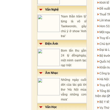
Khởi tố
Đề xuất
Văn Nghệ
Thuế TP
'Nam thần trăm tỷ'
Lời kha
từng là võ sĩ
Taekwondo, gây
Hơn 53.
chú ý ở show 'Anh
Một ngư
trai'
Truy tố
Điện Ảnh
Chủ tịc
Đại tá 
Bom tấn thu gần
24 tỷ đồng/ngày,
Bộ trưở
một mình oanh tạc
Quốc hộ
rạp Việt
Khẩn trư
Âm Nhạc
Công ty
Hà Nội:
Những ngày cuối
đời của tác giả lời
Truy tố
thơ 'Hà Nội mùa
Tổng Bí
vắng những cơn
hiện đại
(2
mưa'
Bộ Y tế
Văn Học
Vụ Thứ 