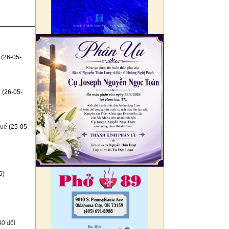
(26-05-
n
(26-05-
huế
(25-05-
6)
40 đối