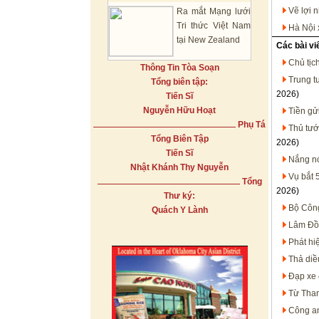
Vẽ lợi 
Ra mắt Mạng lưới
Tri thức Việt Nam
Hà Nội 
tại New Zealand
Các bài vi
Chủ tịc
Thông Tin Tòa Soạn
Trung t
Tổng biên tập:
2026)
Tiến Sĩ
Nguyễn Hữu Hoạt
Tiền gửi
Phụ Tá
Thủ tướ
Tổng Biên Tập
2026)
Tiến Sĩ
Nắng nó
Nhật Khánh Thy Nguyễn
Vụ bắt 5
Tổng
2026)
Thư ký:
Bộ Công
Quách Y Lành
Lâm Đồn
Phát hi
Thả diề
Đạp xe 
Từ Than
Công an