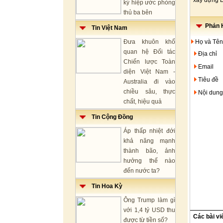
xây dựng Đ
ký hiệp ước phòng
thủ ba bên
Phản H
Tin Việt Nam
Đưa khuôn khổ
Họ và Tên
quan hệ Đối tác
Địa chỉ
Chiến lược Toàn
Email
diện Việt Nam -
Tiêu đề
Australia đi vào
chiều sâu, thực
Nội dung
chất, hiệu quả
Tin Cộng Đồng
Áp thấp nhiệt đới
khả năng mạnh
thành bão, ảnh
hưởng thế nào
đến nước ta?
Tin Hoa Kỳ
Ông Trump làm gì
với 1,4 tỷ USD thu
Các bài vi
được từ tiền số?