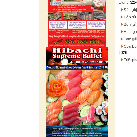
tượng
(22-
Đề nghị
Gấp rút
Bộ Y tế 
Hai ngư
Tạm giữ
Cựu Bộ 
2026)
Triệt p