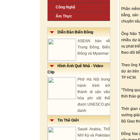
Công Nghệ
Phần mềm c
bằng, sản 
Ẩm Thực
chuyên sâu
Diễn Đàn Biển Đông
Ông Não T
nhiều dự á
ASEAN bàn về
vụ phát tr
Trung Đông, Biển
theo dõi ti
Đông và Myanmar
Theo ông M
Hình Ảnh Quê Nhà - Video
dự án trên 
Clip
TP HCM.
Phở Hà Nội trong
hành trình trở
"Thông qua
thành di sản văn
thời tháo 
hóa phi vật thể
được UNESCO ghi
Thời gian 
danh
vướng giải
Tin Thế Giới
Bộ Giao th
Saudi Arabia, Thổ
Đồng Nai c
Nhĩ Kỳ và Pakistan