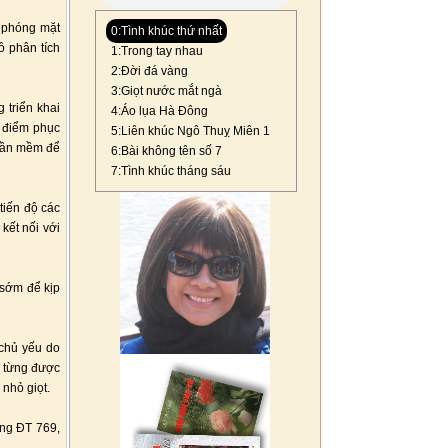
i phóng mặt
0:Tình khúc thứ nhất
ồ phân tích
1:Trong tay nhau
2:Đời đá vàng
3:Giọt nước mắt ngà
triển khai
4:Áo lụa Hà Đông
g điểm phục
5:Liên khúc Ngô Thuỵ Miên 1
phần mềm để
6:Bài không tên số 7
7:Tình khúc tháng sáu
tiến độ các
 kết nối với
 sớm để kịp
 chủ yếu do
u từng được
 nhỏ giọt.
ờng ĐT 769,