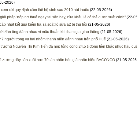
05-2026)
 xem xét quy định cấm thế hệ sinh sau 2010 hút thuốc
(22-05-2026)
 giải pháp 'nộp nợ thuế ngay tại sân bay, cửa khẩu là có thể được xuất cảnh''
(22-0
cập nhật kết quả kiểm tra, rà soát lô sữa a2 bị thu hồi
(21-05-2026)
ời đàn ông đánh nhau vì mâu thuẫn khi tham gia giao thông
(21-05-2026)
 7 người trong vụ hai nhóm thanh niên đánh nhau trên phố Huế
(21-05-2026)
trưởng Nguyễn Thị Kim Tiến đã nộp tổng cộng 24,5 tỉ đồng tiền khắc phục hậu qu
há đường dây sản xuất hơn 70 tấn phân bón giả nhãn hiệu BACONCO
(21-05-2026