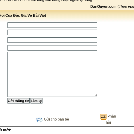
T 770B và ĐT 773 với tổng vốn hàng chục nghìn tỷ đồng.
DanQuyen.com
(
Theo
vne
ồi Của Độc Giả Về Bài Viết
Phản
Gửi cho bạn bè
hồi
ết mới: