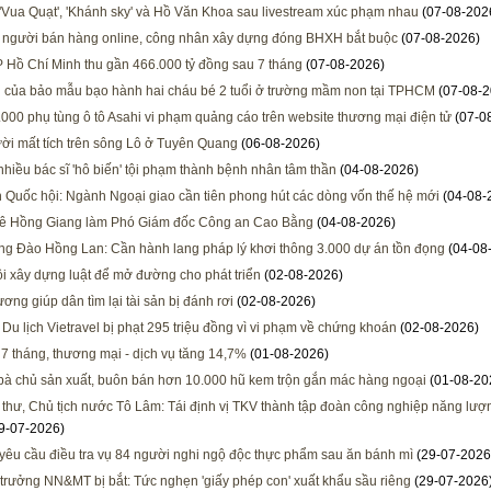
 'Vua Quạt', 'Khánh sky' và Hồ Văn Khoa sau livestream xúc phạm nhau
(07-08-202
 người bán hàng online, công nhân xây dựng đóng BHXH bắt buộc
(07-08-2026)
 Hồ Chí Minh thu gần 466.000 tỷ đồng sau 7 tháng
(07-08-2026)
i của bảo mẫu bạo hành hai cháu bé 2 tuổi ở trường mầm non tại TPHCM
(07-08-2
000 phụ tùng ô tô Asahi vi phạm quảng cáo trên website thương mại điện tử
(07-0
ời mất tích trên sông Lô ở Tuyên Quang
(06-08-2026)
 nhiều bác sĩ 'hô biến' tội phạm thành bệnh nhân tâm thần
(04-08-2026)
h Quốc hội: Ngành Ngoại giao cần tiên phong hút các dòng vốn thế hệ mới
(04-08-
Lê Hồng Giang làm Phó Giám đốc Công an Cao Bằng
(04-08-2026)
ng Đào Hồng Lan: Cần hành lang pháp lý khơi thông 3.000 dự án tồn đọng
(04-08
i xây dựng luật để mở đường cho phát triển
(02-08-2026)
ơng giúp dân tìm lại tài sản bị đánh rơi
(02-08-2026)
 Du lịch Vietravel bị phạt 295 triệu đồng vì vi phạm về chứng khoán
(02-08-2026)
 7 tháng, thương mại - dịch vụ tăng 14,7%
(01-08-2026)
 bà chủ sản xuất, buôn bán hơn 10.000 hũ kem trộn gắn mác hàng ngoại
(01-08-20
 thư, Chủ tịch nước Tô Lâm: Tái định vị TKV thành tập đoàn công nghiệp năng lượng
9-07-2026)
 yêu cầu điều tra vụ 84 người nghi ngộ độc thực phẩm sau ăn bánh mì
(29-07-2026
trưởng NN&MT bị bắt: Tức nghẹn 'giấy phép con' xuất khẩu sầu riêng
(29-07-2026