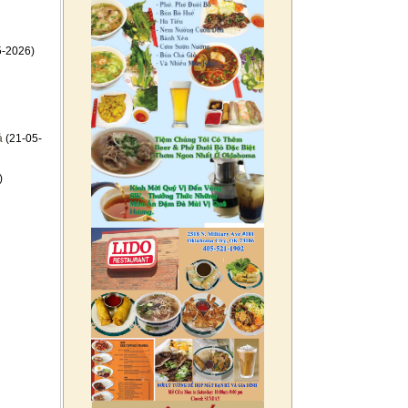
5-2026)
ả
(21-05-
)