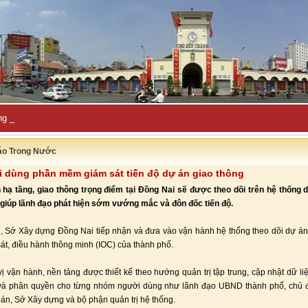
ng Thổ Nhĩ Kỳ: Cơ hội lớn ch-
áo Trong Nước
 dùng phần mềm giám sát tiến độ dự án giao thông
hạ tầng, giao thông trọng điểm tại Đồng Nai sẽ được theo dõi trên hệ thống d
 giúp lãnh đạo phát hiện sớm vướng mắc và đôn đốc tiến độ.
, Sở Xây dựng Đồng Nai tiếp nhận và đưa vào vận hành hệ thống theo dõi dự án
át, điều hành thông minh (IOC) của thành phố.
ị vận hành, nền tảng được thiết kế theo hướng quản trị tập trung, cập nhật dữ liệ
 và phân quyền cho từng nhóm người dùng như lãnh đạo UBND thành phố, chủ đ
 án, Sở Xây dựng và bộ phận quản trị hệ thống.