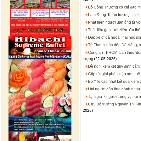
Bộ Công Thương có chỉ đạo mớ
Lâm Đồng: Khẩn trương tìm kiế
Phát hiện người đàn ông tử von
Thả diều gần lưới điện: Có thể
Đạp xe đi dã ngoại, hai học si
Từ Thanh Hóa đến Đà Nẵng, nắ
Công an TPHCM: Lần theo 'dòng 
tượng
(22-05-2026)
Đề nghị xem xét quy định cấm 
Gấp rút giải pháp 'nộp nợ thuế 
Bộ Y tế cập nhật kết quả kiểm tr
Hai người đàn ông đánh nhau v
Tạm giữ 7 người trong vụ hai
Cựu Bộ trưởng Nguyễn Thị Kim 
2026)