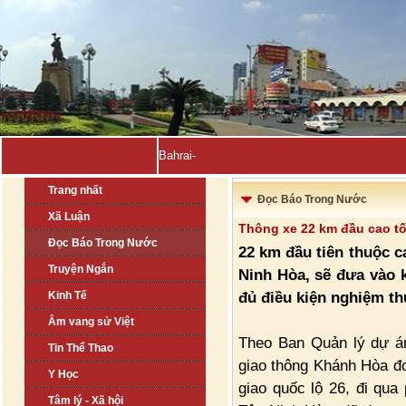
Bahrain, Kuwait tuyên bố-
Trang nhất
Đọc Báo Trong Nước
Xã Luận
Thông xe 22 km đầu cao t
Đọc Báo Trong Nước
22 km đầu tiên thuộc c
Truyện Ngắn
Ninh Hòa, sẽ đưa vào k
đủ điều kiện nghiệm th
Kinh Tế
Âm vang sử Việt
Theo Ban Quản lý dự án
Tin Thể Thao
giao thông Khánh Hòa đo
Y Học
giao quốc lộ 26, đi qu
Tâm lý - Xã hội