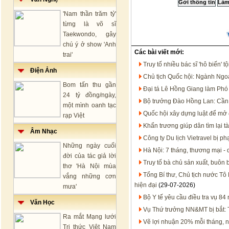
'Nam thần trăm tỷ'
từng là võ sĩ
Taekwondo, gây
chú ý ở show 'Anh
Các bài viết mới:
trai'
Truy tố nhiều bác sĩ 'hô biến'
Điện Ảnh
Chủ tịch Quốc hội: Ngành Ngoạ
Bom tấn thu gần
Đại tá Lê Hồng Giang làm Ph
24 tỷ đồng/ngày,
Bộ trưởng Đào Hồng Lan: Cần 
một mình oanh tạc
Quốc hội xây dựng luật để mở 
rạp Việt
Khẩn trương giúp dân tìm lại tà
Âm Nhạc
Công ty Du lịch Vietravel bị p
Những ngày cuối
Hà Nội: 7 tháng, thương mại - 
đời của tác giả lời
Truy tố bà chủ sản xuất, buôn
thơ 'Hà Nội mùa
Tổng Bí thư, Chủ tịch nước Tô 
vắng những cơn
hiện đại
(29-07-2026)
mưa'
Bộ Y tế yêu cầu điều tra vụ 8
Văn Học
Vụ Thứ trưởng NN&MT bị bắt: T
Ra mắt Mạng lưới
Vẽ lợi nhuận 20% mỗi tháng, 
Tri thức Việt Nam