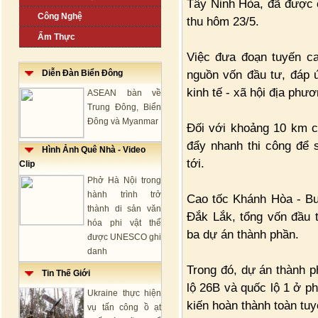
Tây Ninh Hòa, đã được 
Công Nghệ
thu hôm 23/5.
Ẩm Thực
Việc đưa đoạn tuyến ca
nguồn vốn đầu tư, đáp ứ
Diễn Đàn Biển Đông
kinh tế - xã hội địa phươ
ASEAN bàn về
Trung Đông, Biển
Đông và Myanmar
Đối với khoảng 10 km c
đẩy nhanh thi công để 
Hình Ảnh Quê Nhà - Video
tới.
Clip
Phở Hà Nội trong
hành trình trở
Cao tốc Khánh Hòa - Bu
thành di sản văn
Đắk Lắk, tổng vốn đầu 
hóa phi vật thể
ba dự án thành phần.
được UNESCO ghi
danh
Trong đó, dự án thành p
Tin Thế Giới
lộ 26B và quốc lộ 1 ở p
Ukraine thực hiện
kiến hoàn thành toàn tu
vụ tấn công ồ ạt