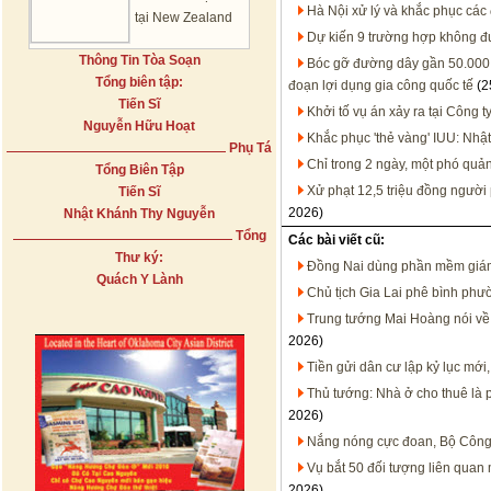
Hà Nội xử lý và khắc phục các
tại New Zealand
Dự kiến 9 trường hợp không đư
Thông Tin Tòa Soạn
Bóc gỡ đường dây gần 50.000 
Tổng biên tập:
đoạn lợi dụng gia công quốc tế
(2
Tiến Sĩ
Khởi tố vụ án xảy ra tại Công t
Nguyễn Hữu Hoạt
Khắc phục 'thẻ vàng' IUU: Nhật
Phụ Tá
Chỉ trong 2 ngày, một phó quả
Tổng Biên Tập
Xử phạt 12,5 triệu đồng người
Tiến Sĩ
2026)
Nhật Khánh Thy Nguyễn
Tổng
Các bài viết cũ:
Thư ký:
Đồng Nai dùng phần mềm giám 
Quách Y Lành
Chủ tịch Gia Lai phê bình phườ
Trung tướng Mai Hoàng nói về
2026)
Tiền gửi dân cư lập kỷ lục mới,
Thủ tướng: Nhà ở cho thuê là 
2026)
Nắng nóng cực đoan, Bộ Công T
Vụ bắt 50 đối tượng liên quan m
2026)