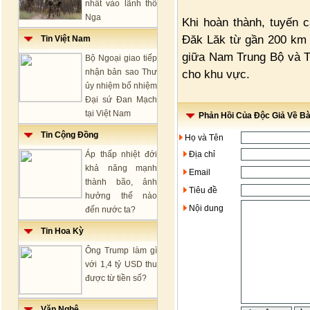
nhất vào lãnh thổ
Nga
Khi hoàn thành, tuyến 
Đăk Lăk từ gần 200 km 
Tin Việt Nam
giữa Nam Trung Bộ và Tâ
Bộ Ngoại giao tiếp
nhận bản sao Thư
cho khu vực.
ủy nhiệm bổ nhiệm
Đại sứ Đan Mạch
tại Việt Nam
Phản Hồi Của Độc Giả Về Bài
Tin Cộng Đồng
Họ và Tên
Áp thấp nhiệt đới
Địa chỉ
khả năng mạnh
Email
thành bão, ảnh
Tiêu đề
hưởng thế nào
Nội dung
đến nước ta?
Tin Hoa Kỳ
Ông Trump làm gì
với 1,4 tỷ USD thu
được từ tiền số?
Văn Nghệ