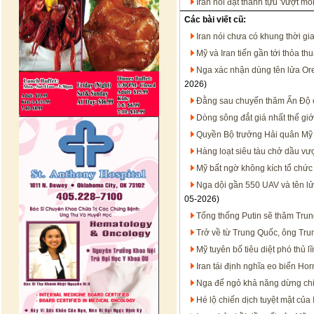
Iran nói đạt thành tựu 'vượt m
Các bài viết cũ:
Iran nói chưa có khung thời gi
Mỹ và Iran tiến gần tới thỏa t
Nga xác nhận dùng tên lửa Ore
2026)
Đằng sau chuyến thăm Ấn Độ 
Dòng sông đắt giá nhất thế gi
Quyền Bộ trưởng Hải quân Mỹ H
Hàng loạt siêu tàu chở dầu vượ
Mỹ bất ngờ không kích tổ chức 
Nga dội gần 550 UAV và tên lử
05-2026)
Tổng thống Putin sẽ thăm Trun
Trở về từ Trung Quốc, ông Trum
Mỹ tuyên bố tiêu diệt phó thủ l
Iran tái định nghĩa eo biển H
Nga để ngỏ khả năng dừng chi
Hé lộ chiến dịch tuyệt mật của 