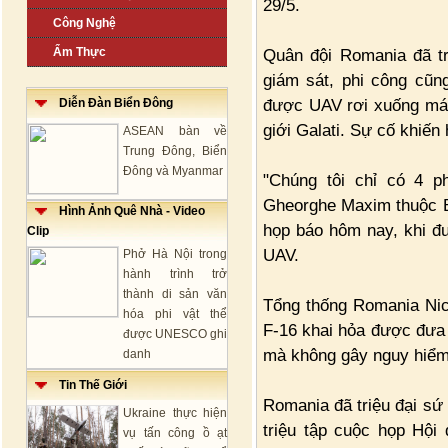
29/5.
Công Nghệ
Ẩm Thực
Quân đội Romania đã tr
giám sát, phi công cũ
được UAV rơi xuống mái
Diễn Đàn Biển Đông
giới Galati. Sự cố khiến
ASEAN bàn về
Trung Đông, Biển
Đông và Myanmar
"Chúng tôi chỉ có 4 p
Gheorghe Maxim thuộc Bộ
Hình Ảnh Quê Nhà - Video
họp báo hôm nay, khi đư
Clip
UAV.
Phở Hà Nội trong
hành trình trở
thành di sản văn
Tổng thống Romania Nic
hóa phi vật thể
F-16 khai hỏa được đưa 
được UNESCO ghi
mà không gây nguy hiểm
danh
Tin Thế Giới
Romania đã triệu đại sứ
Ukraine thực hiện
triệu tập cuộc họp Hội
vụ tấn công ồ ạt