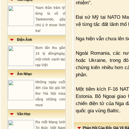
nhiệm".
'Nam thần trăm tỷ'
từng là võ sĩ
Đại sứ Mỹ tại NATO Mat
Taekwondo, gây
vệ từng tấc đất lãnh thổ
chú ý ở show 'Anh
trai'
Nga hiện vẫn chưa lên ti
Điện Ảnh
Bom tấn thu gần
Ngoài Romania, các nư
24 tỷ đồng/ngày,
một mình oanh tạc
hoặc Ukraine, trong đ
rạp Việt
chứng kiến nhiều hơn 
phận.
Âm Nhạc
Những ngày cuối
đời của tác giả lời
Một tiêm kích F-16 NA
thơ 'Hà Nội mùa
Estonia. Bộ Ngoại giao 
vắng những cơn
chiến điện tử của Nga 
mưa'
quốc gia vùng Baltic.
Văn Học
Ra mắt Mạng lưới
Tri thức Việt Nam
Phản Hồi Của Độc Giả Về Bài