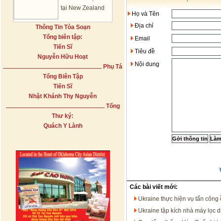
tại New Zealand
Họ và Tên
Địa chỉ
Thông Tin Tòa Soạn
Tổng biên tập:
Email
Tiến Sĩ
Tiêu đề
Nguyễn Hữu Hoạt
Nội dung
Phụ Tá
Tổng Biên Tập
Tiến Sĩ
Nhật Khánh Thy Nguyễn
Tổng
Thư ký:
Quách Y Lành
Các bài viết mới:
Ukraine thực hiện vụ tấn công 
Ukraine tập kích nhà máy lọc 