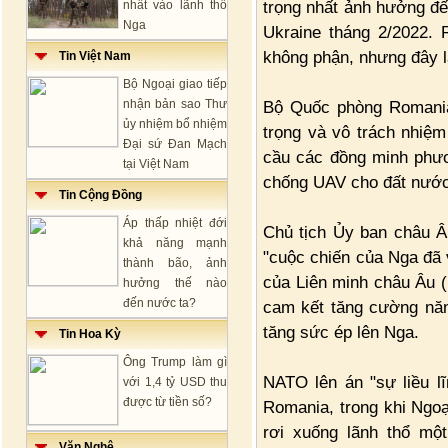
trọng nhất ảnh hưởng đế
nhất vào lãnh thổ
Nga
Ukraine tháng 2/2022.
không phận, nhưng đây là
Tin Việt Nam
Bộ Ngoại giao tiếp
nhận bản sao Thư
Bộ Quốc phòng Romania
ủy nhiệm bổ nhiệm
trọng và vô trách nhiệm
Đại sứ Đan Mạch
cầu các đồng minh phươ
tại Việt Nam
chống UAV cho đất nước
Tin Cộng Đồng
Áp thấp nhiệt đới
Chủ tịch Ủy ban châu Â
khả năng mạnh
"cuộc chiến của Nga đã 
thành bão, ảnh
của Liên minh châu Âu 
hưởng thế nào
đến nước ta?
cam kết tăng cường năn
tăng sức ép lên Nga.
Tin Hoa Kỳ
Ông Trump làm gì
NATO lên án "sự liều lĩ
với 1,4 tỷ USD thu
được từ tiền số?
Romania, trong khi Ngoạ
rơi xuống lãnh thổ mộ
Văn Nghệ