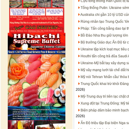
Cựu tổng thống Hàn Quốc bị t
Tổng thống Putin: Ukraine sớm
Australia chi gần 10 tỷ USD c
Rừng nhân tạo Trung Quốc 'lớn
Pháp: Tấn công bằng dao tại t
Bồ Đào Nha thu giữ lượng lớn 
Bộ trưởng Giáo dục Ấn Độ từ c
Ukraine tập kích loạt mục tiêu
Houthi tấn công trả đũa Saudi 
Ukraine-Mỹ bắt tay xây dựng s
Mỹ xây mạng lưới tái chế đất h
Mỹ nói Tehran 'khẩn cầu' thỏa 
Trung Quốc khai trừ khỏi Đảng
2026)
Mỹ-Trung duy trì liên lạc chặt
Xung đột tại Trung Đông: Mỹ t
Biện pháp đảm bảo minh bạch t
2026)
Ấn Độ triệu tập Đại biện Nga 