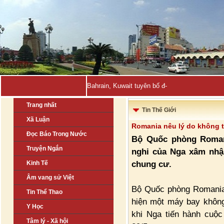
Bahrain, Kuwait tuyên bố đẩy lùi hàng loạt _
Trang nhất
Tin Thế Giới
Xã Luận
Romania nêu lý do không 
Đọc Báo Trong Nước
Bộ Quốc phòng Roman
Truyện Ngắn
nghi của Nga xâm nhậ
chung cư.
Kinh Tế
Âm vang sử Việt
Bộ Quốc phòng Romania 
Tin Thể Thao
hiện một máy bay khôn
Y Học
khi Nga tiến hành cuộc
Tâm lý - Xã hội