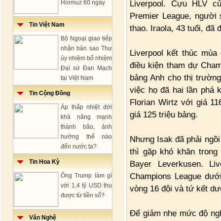
Liverpool. Cựu HLV c
Hormuz 60 ngày
Premier League, người 
Tin Việt Nam
thao. Iraola, 43 tuổi, đ
Bộ Ngoại giao tiếp
nhận bản sao Thư
Liverpool kết thúc mùa 
ủy nhiệm bổ nhiệm
điều kiện tham dự Champ
Đại sứ Đan Mạch
bảng Anh cho thị trườn
tại Việt Nam
việc họ đã hai lần phá 
Tin Cộng Đồng
Florian Wirtz với giá 11
Áp thấp nhiệt đới
giá 125 triệu bảng.
khả năng mạnh
thành bão, ảnh
hưởng thế nào
Nhưng Isak đã phải ngồi
đến nước ta?
thì gặp khó khăn trong
Tin Hoa Kỳ
Bayer Leverkusen. Liv
Champions League dưới t
Ông Trump làm gì
với 1,4 tỷ USD thu
vòng 16 đội và tứ kết dướ
được từ tiền số?
Để giảm nhẹ mức độ ngh
Văn Nghệ