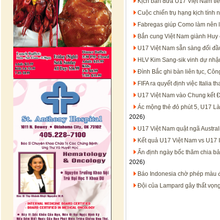
Kịch bản đưa U17 Việt Nam tiế
Cuộc chiến trụ hạng kịch tính 
Fabregas giúp Como làm nên l
Bắn cung Việt Nam giành Huy 
U17 Việt Nam sẵn sàng đối đầ
HLV Kim Sang-sik vinh dự nhậ
Đình Bắc ghi bàn liên tục, Côn
FIFA ra quyết định việc Italia 
U17 Việt Nam vào Chung kết Đ
Ác mộng thẻ đỏ phút 5, U17 L
2026)
U17 Việt Nam quật ngã Austral
Kết quả U17 Việt Nam vs U17 
Ấn định ngày bốc thăm chia b
2026)
Báo Indonesia chờ phép màu 
Đội của Lampard gây thất vọn