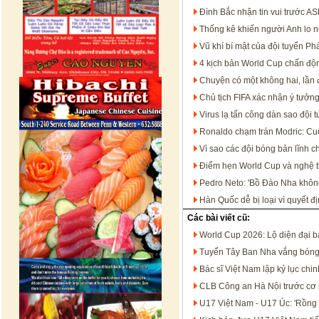
Đình Bắc nhận tin vui trước 
Thống kê khiến người Anh lo n
Vũ khí bí mật của đội tuyển P
4 kịch bản World Cup chấn độn
Chuyện có một không hai, lần đ
Chủ tịch FIFA xác nhận ý tưởn
Virus lạ tấn công dàn sao đội 
Ronaldo chạm trán Modric: Cu
Vì sao các đội bóng bản lĩnh c
Điểm hẹn World Cup và nghệ th
Pedro Neto: 'Bồ Đào Nha không
Hàn Quốc dễ bị loại vì quyết đ
Các bài viết cũ:
World Cup 2026: Lộ diện đại b
Tuyển Tây Ban Nha vắng bóng 
Bác sĩ Việt Nam lập kỷ lục chi
CLB Công an Hà Nội trước cơ 
U17 Việt Nam - U17 Úc: 'Rồng v