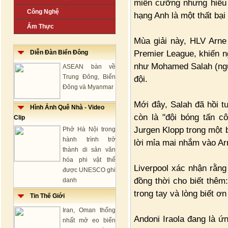
miễn cưỡng nhưng hiểu 
Công Nghệ
hạng Anh là một thất bại
Ẩm Thực
Mùa giải này, HLV Arne 
Premier League, khiến n
Diễn Đàn Biển Đông
như Mohamed Salah (người
ASEAN bàn về
Trung Đông, Biển
đội.
Đông và Myanmar
Mới đây, Salah đã hồi t
Hình Ảnh Quê Nhà - Video
còn là "đội bóng tấn c
Clip
Jurgen Klopp trong một 
Phở Hà Nội trong
hành trình trở
lời mỉa mai nhắm vào Ar
thành di sản văn
hóa phi vật thể
Liverpool xác nhận rằng
được UNESCO ghi
đồng thời cho biết thêm
danh
trong tay và lòng biết ơn
Tin Thế Giới
Iran, Oman thống
Andoni Iraola đang là ứ
nhất mở eo biển