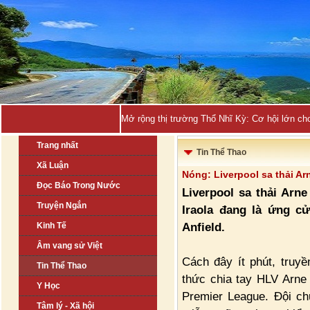
Mở rộng thị trường Thổ Nhĩ Kỳ: Cơ hội lớn ch
Trang nhất
Tin Thể Thao
Xã Luận
Nóng: Liverpool sa thải Ar
Đọc Báo Trong Nước
Liverpool sa thải Arne
Truyện Ngắn
Iraola đang là ứng cử
Anfield.
Kinh Tế
Âm vang sử Việt
Cách đây ít phút, truyề
Tin Thể Thao
thức chia tay HLV Arne
Y Học
Premier League. Đội ch
Tâm lý - Xã hội