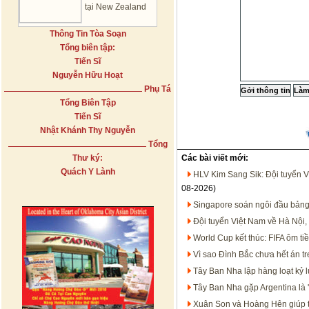
tại New Zealand
Thông Tin Tòa Soạn
Tổng biên tập:
Tiến Sĩ
Nguyễn Hữu Hoạt
Phụ Tá
Tổng Biên Tập
Tiến Sĩ
Nhật Khánh Thy Nguyễn
Tổng
Thư ký:
Các bài viết mới:
Quách Y Lành
HLV Kim Sang Sik: Đội tuyển V
08-2026)
Singapore soán ngôi đầu bảng
Đội tuyển Việt Nam về Hà Nội,
World Cup kết thúc: FIFA ôm t
Vì sao Đình Bắc chưa hết án 
Tây Ban Nha lập hàng loạt kỷ 
Tây Ban Nha gặp Argentina là '
Xuân Son và Hoàng Hên giúp 