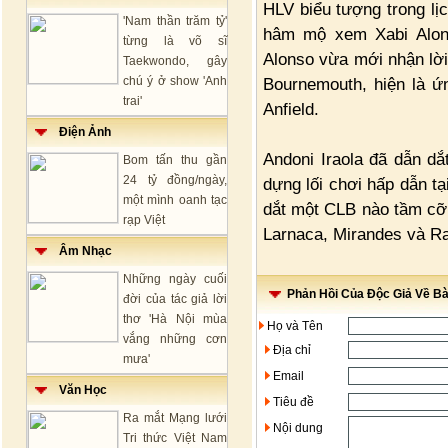
HLV biểu tượng trong lịc
'Nam thần trăm tỷ'
hâm mộ xem Xabi Alons
từng là võ sĩ
Alonso vừa mới nhận lời 
Taekwondo, gây
chú ý ở show 'Anh
Bournemouth, hiện là ứn
trai'
Anfield.
Điện Ảnh
Andoni Iraola đã dẫn d
Bom tấn thu gần
24 tỷ đồng/ngày,
dựng lối chơi hấp dẫn t
một mình oanh tạc
dắt một CLB nào tầm cỡ 
rạp Việt
Larnaca, Mirandes và Ra
Âm Nhạc
Những ngày cuối
Phản Hồi Của Độc Giả Về Bài
đời của tác giả lời
thơ 'Hà Nội mùa
Họ và Tên
vắng những cơn
Địa chỉ
mưa'
Email
Văn Học
Tiêu đề
Ra mắt Mạng lưới
Nội dung
Tri thức Việt Nam