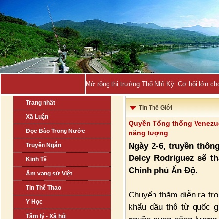
Mở rộng thị trường Thổ Nhĩ Kỳ: Cơ hội lớn ch
Trang nhất
Tin Thế Giới
Xã Luận
Quyền Tổng thống Venezue
Đọc Báo Trong Nước
năng lượng
Ngày 2-6, truyền thôn
Truyện Ngắn
Delcy Rodriguez sẽ t
Kinh Tế
Chính phủ Ấn Độ.
Âm vang sử Việt
Tin Thể Thao
Chuyến thăm diễn ra tro
Y Học
khẩu dầu thô từ quốc 
Tâm lý - Xã hội