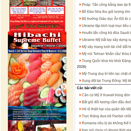
Pháp: Tấn công bằng dao tại t
Bồ Đào Nha thu giữ lượng lớn 
Bộ trưởng Giáo dục Ấn Độ từ c
Ukraine tập kích loạt mục tiêu
Houthi tấn công trả đũa Saudi 
Ukraine-Mỹ bắt tay xây dựng s
Mỹ xây mạng lưới tái chế đất h
Mỹ nói Tehran 'khẩn cầu' thỏa 
Trung Quốc khai trừ khỏi Đảng
2026)
Mỹ-Trung duy trì liên lạc chặt
Xung đột tại Trung Đông: Mỹ t
Các bài viết cũ:
Căn cứ Mỹ ở Kuwait trúng đòn 
Bắt giữ đối tượng cầm đầu đườ
Hé lộ thiệt hại của quân đội M
Trực thăng đưa bệ Pantsir ch
Romania nêu lý do không thể 
Iran nói chưa có khung thời gi