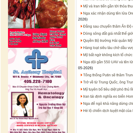
Mỹ và Iran tiến gần tới thỏa t
Nga xác nhận dùng tên lửa Ore
2026)
Đằng sau chuyến thăm Ấn Độ 
Dòng sông đắt giá nhất thế gi
Quyền Bộ trưởng Hải quân Mỹ H
Hàng loạt siêu tàu chở dầu vượ
Mỹ bất ngờ không kích tổ chức 
Nga dội gần 550 UAV và tên lử
05-2026)
Tổng thống Putin sẽ thăm Trun
Trở về từ Trung Quốc, ông Trum
Mỹ tuyên bố tiêu diệt phó thủ l
Iran tái định nghĩa eo biển H
Nga để ngỏ khả năng dừng chi
Hé lộ chiến dịch tuyệt mật của 