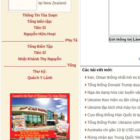
tại New Zealand
Thông Tin Tòa Soạn
Tổng biên tập:
Tiến Sĩ
Nguyễn Hữu Hoạt
Phụ Tá
Tổng Biên Tập
Tiến Sĩ
Nhật Khánh Thy Nguyễn
Tổng
Các bài viết mới:
Thư ký:
Iran, Oman thống nhất mở eo 
Quách Y Lành
Tổng thống Donald Trump dọa t
Nga đa dạng hóa các tuyến vận
Ukraine thực hiện vụ tấn công 
Ukraine tập kích nhà máy lọc 
Cựu tổng thống Hàn Quốc bị t
Tổng thống Putin: Ukraine sớm
Australia chi gần 10 tỷ USD c
Rừng nhân tạo Trung Quốc 'lớn