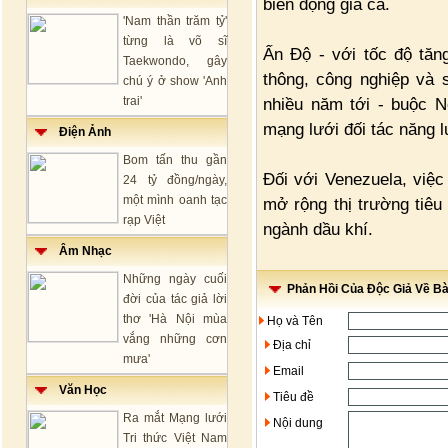
biến động giá cả.
'Nam thần trăm tỷ'
từng là võ sĩ
Ấn Độ - với tốc độ tăng
Taekwondo, gây
thông, công nghiệp và 
chú ý ở show 'Anh
trai'
nhiều năm tới - buộc N
mạng lưới đối tác năng l
Điện Ảnh
Bom tấn thu gần
Đối với Venezuela, việ
24 tỷ đồng/ngày,
một mình oanh tạc
mở rộng thị trường tiêu 
rạp Việt
ngành dầu khí.
Âm Nhạc
Những ngày cuối
Phản Hồi Của Độc Giả Về Bài
đời của tác giả lời
thơ 'Hà Nội mùa
Họ và Tên
vắng những cơn
Địa chỉ
mưa'
Email
Văn Học
Tiêu đề
Ra mắt Mạng lưới
Nội dung
Tri thức Việt Nam