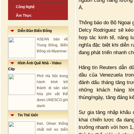
nguồn cung năng lượng 
Á.
Công Nghệ
Ẩm Thực
Thông báo do Bộ Ngoại 
Delcy Rodriguez sẽ kéo 
Diễn Đàn Biển Đông
hợp tác kinh tế, năng 
ASEAN bàn về
nghĩa đặc biệt khi diễn 
Trung Đông, Biển
Đông và Myanmar
đang phát triển nhanh c
Hình Ảnh Quê Nhà - Video
Hãng tin Reuters dẫn dữ
Clip
dầu của Venezuela tron
Phở Hà Nội trong
đánh dấu tháng tăng trư
hành trình trở
thành di sản văn
những khách hàng lớ
hóa phi vật thể
thùng/ngày, tăng đáng kể
được UNESCO ghi
danh
Sự gia tăng nhập khẩu d
Tin Thế Giới
khai chiến lược đa dạn
Iran, Oman thống
trưởng nhanh với hơn 1,
nhất mở eo biển