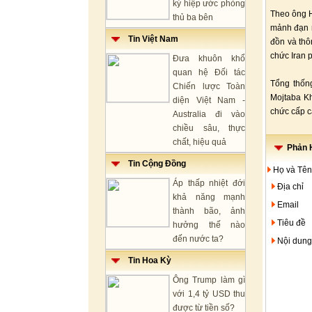
ký hiệp ước phòng
Theo ông H
thủ ba bên
mảnh đạn n
Tin Việt Nam
đồn và thô
chức Iran 
Đưa khuôn khổ
quan hệ Đối tác
Tổng thốn
Chiến lược Toàn
Mojtaba Kh
diện Việt Nam -
chức cấp c
Australia đi vào
chiều sâu, thực
chất, hiệu quả
Phản H
Tin Cộng Đồng
Họ và Tên
Áp thấp nhiệt đới
Địa chỉ
khả năng mạnh
Email
thành bão, ảnh
Tiêu đề
hưởng thế nào
đến nước ta?
Nội dung
Tin Hoa Kỳ
Ông Trump làm gì
với 1,4 tỷ USD thu
được từ tiền số?