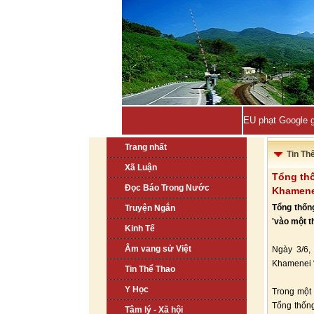
EU phạt Google g
Trang nhất
Tin Th
Xã Luận
Tổng thố
Đọc Báo Trong Nước
Khamene
Tổng thốn
Truyện Ngắn
'vào một t
Kinh Tế
Âm vang sử Việt
Ngày 3/6,
Khamenei “
Tin Thể Thao
Y Học
Trong một
Tổng thống
Tâm lý - Xã hội