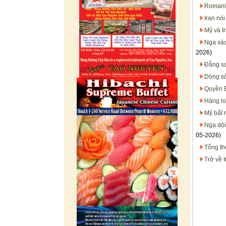
Romania
Iran nó
Mỹ và I
Nga xác
2026)
Đằng sa
Dòng sô
Quyền B
Hàng lo
Mỹ bất 
Nga dội
05-2026)
Tổng th
Trở về 