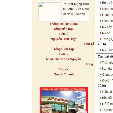
Bộ trưở
Ra mắt Mạng lưới
Ukraine
Tri thức Việt Nam
tại New Zealand
Houthi 
Ukraine
Thông Tin Tòa Soạn
Mỹ xây 
Tổng biên tập:
Mỹ nói 
Tiến Sĩ
Nguyễn Hữu Hoạt
Trung Q
Phụ Tá
2026)
Tổng Biên Tập
Mỹ-Trun
Tiến Sĩ
Các bài vi
Nhật Khánh Thy Nguyễn
Thời gi
Tổng
Iran đa
Thư ký:
Quách Y Lành
Campuch
Quyền T
2026)
Căn cứ 
Bắt giữ
Hé lộ t
Trực th