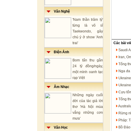
Văn Nghệ
'Nam thần trăm tỷ'
từng là võ sĩ
Taekwondo, gây
chú ý ở show 'Anh
trai'
Các bài vi
Saudi A
Điện Ảnh
Iran, O
Bom tấn thu gần
Tổng th
24 tỷ đồng/ngày,
Nga đa 
một mình oanh tạc
rạp Việt
Ukraine
Ukraine
Âm Nhạc
Cựu tổn
Những ngày cuối
Tổng th
đời của tác giả lời
Austral
thơ 'Hà Nội mùa
vắng những cơn
Rừng nh
mưa'
Pháp: T
Bồ Đào 
Văn Học