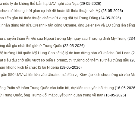
 nêu lý do không thể bắn hạ UAV nghi của Nga
(29-05-2026)
i chưa có khung thời gian cụ thể để hoàn tất thỏa thuận với Mỹ
(25-05-2026)
ran tiến gần tới thỏa thuận chấm dứt xung đột tại Trung Đông
(24-05-2026)
 nhận dùng tên lửa Oreshnik tấn công Ukraine, ông Zelensky và EU cùng lên tiếng
u chuyến thăm Ấn Độ của Ngoại trưởng Mỹ ngay sau Thượng đỉnh Mỹ-Trung
(23-
ng đắt giá nhất thế giới ở Trung Quốc
(22-05-2026)
ộ trưởng Hải quân Mỹ Hung Cao tiết lộ lý do tạm dừng bán vũ khí cho Đài Loan
(2
ạt siêu tàu chở dầu vượt eo biển Hormuz, thị trường có thêm 10 triệu thùng dầu
(20
ngờ không kích tổ chức IS tại Nigeria
(18-05-2026)
 gần 550 UAV và tên lửa vào Ukraine, trả đũa vụ Kiev tập kích chưa từng có vào 
ống Putin sẽ thăm Trung Quốc vào tuần tới, dự kiến ra tuyên bố chung
(16-05-2026
từ Trung Quốc, ông Trump đối mặt quyết định quan trọng về Iran
(16-05-2026)