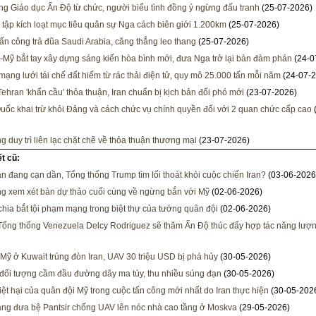
ng Giáo dục Ấn Độ từ chức, người biểu tình đồng ý ngừng đấu tranh
(25-07-2026)
 tập kích loạt mục tiêu quân sự Nga cách biên giới 1.200km
(25-07-2026)
tấn công trả đũa Saudi Arabia, căng thẳng leo thang
(25-07-2026)
-Mỹ bắt tay xây dựng sáng kiến hòa bình mới, đưa Nga trở lại bàn đàm phán
(24-0
mạng lưới tái chế đất hiếm từ rác thải điện tử, quy mô 25.000 tấn mỗi năm
(24-07-2
Tehran 'khẩn cầu' thỏa thuận, Iran chuẩn bị kịch bản đối phó mới
(23-07-2026)
uốc khai trừ khỏi Đảng và cách chức vụ chính quyền đối với 2 quan chức cấp cao
g duy trì liên lạc chặt chẽ về thỏa thuận thương mại
(23-07-2026)
ết cũ:
an đang cạn dần, Tổng thống Trump tìm lối thoát khỏi cuộc chiến Iran?
(03-06-2026
ng xem xét bản dự thảo cuối cùng về ngừng bắn với Mỹ
(02-06-2026)
ia bắt tội phạm mạng trong biệt thự của tướng quân đội
(02-06-2026)
ổng thống Venezuela Delcy Rodriguez sẽ thăm Ấn Độ thúc đẩy hợp tác năng lượ
Mỹ ở Kuwait trúng đòn Iran, UAV 30 triệu USD bị phá hủy
(30-05-2026)
 đối tượng cầm đầu đường dây ma túy, thu nhiều súng đạn
(30-05-2026)
hiệt hại của quân đội Mỹ trong cuộc tấn công mới nhất do Iran thực hiện
(30-05-202
ăng đưa bệ Pantsir chống UAV lên nóc nhà cao tầng ở Moskva
(29-05-2026)