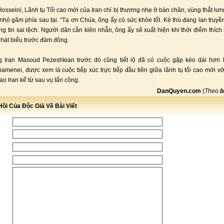
osseini, Lãnh tụ Tối cao mới của Iran chỉ bị thương nhẹ ở bàn chân, vùng thắt lưn
hỏ găm phía sau tai. “Tạ ơn Chúa, ông ấy có sức khỏe tốt. Kẻ thù đang lan truyền 
ng tin sai lệch. Người dân cần kiên nhẫn, ông ấy sẽ xuất hiện khi thời điểm thích
phát biểu trước đám đông.
g Iran Masoud Pezeshkian trước đó cũng tiết lộ đã có cuộc gặp kéo dài hơn h
amenei, được xem là cuộc tiếp xúc trực tiếp đầu tiên giữa lãnh tụ tối cao mới v
ao Iran kể từ sau vụ tấn công.
DanQuyen.com
(
Theo
b
ồi Của Độc Giả Về Bài Viết