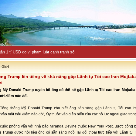
ần 1 tỉ USD do vi phạm luật cạnh tranh số
ế Giới
ng Trump lên tiếng về khả năng gặp Lãnh tụ Tối cao Iran Mojtab
i
g Mỹ Donald Trump tuyên bố ông có thể sẽ gặp Lãnh tụ Tối cao Iran Mojtab
hời điểm nào đó'.
 Tổng thống Mỹ Donald Trump cho biết ông sẵn sàng gặp Lãnh tụ Tối cao Ir
vào một thời điểm nào đó”, tùy thuộc vào diễn biến của các nỗ lực ngoại giao trong
 cuộc phỏng vấn với nhà báo Miranda Devine thuộc New York Post, được công b
 Trump được hỏi liệu ông có sẵn sàng ngồi lại đối thoại trực tiếp với Lãnh tụ T