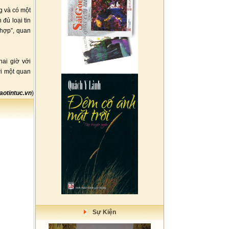
g và có một
đủ loại tin
 hợp”, quan
ai giờ với
ới một quan
aotintuc.vn
)
Sự Kiện