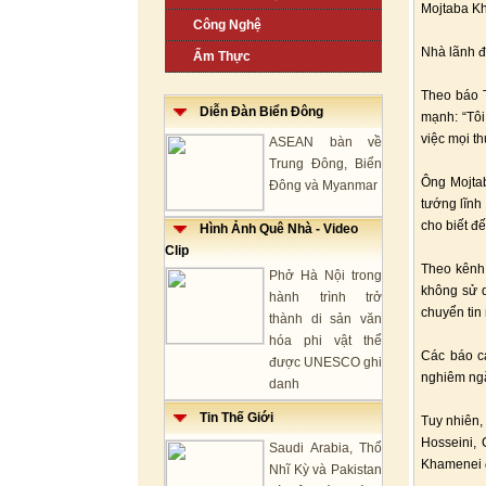
Mojtaba K
Công Nghệ
Nhà lãnh đạ
Ẩm Thực
Theo báo T
Diễn Đàn Biển Đông
mạnh: “Tôi
việc mọi th
ASEAN bàn về
Trung Đông, Biển
Ông Mojta
Đông và Myanmar
tướng lĩnh
cho biết đế
Hình Ảnh Quê Nhà - Video
Clip
Theo kênh
Phở Hà Nội trong
không sử d
hành trình trở
chuyển tin 
thành di sản văn
hóa phi vật thể
Các báo cá
được UNESCO ghi
nghiêm ngặ
danh
Tin Thế Giới
Tuy nhiên,
Hosseini, 
Saudi Arabia, Thổ
Khamenei đ
Nhĩ Kỳ và Pakistan