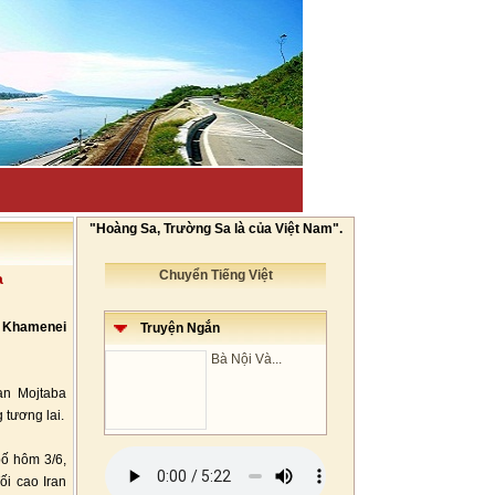
"Hoàng Sa, Trường Sa là của Việt Nam".
Chuyển Tiếng Việt
a
a Khamenei
Truyện Ngắn
Bà Nội Và...
an Mojtaba
 tương lai.
ố hôm 3/6,
ối cao Iran