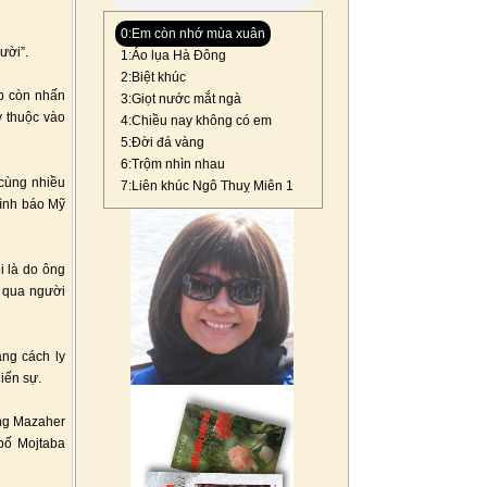
0:Em còn nhớ mùa xuân
ười”.
1:Áo lụa Hà Đông
2:Biệt khúc
mp còn nhấn
3:Giọt nước mắt ngà
y thuộc vào
4:Chiều nay không có em
5:Đời đá vàng
6:Trộm nhìn nhau
cùng nhiều
7:Liên khúc Ngô Thuỵ Miên 1
tình báo Mỹ
 là do ông
g qua người
ạng cách ly
iến sự.
Ông Mazaher
 bố Mojtaba