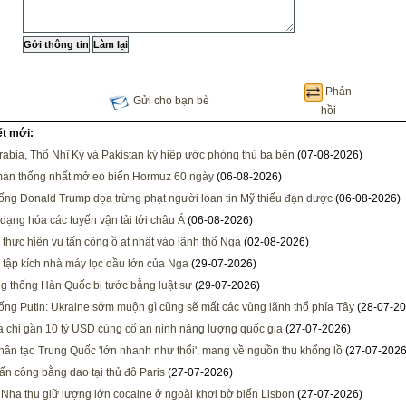
Phản
Gửi cho bạn bè
hồi
ết mới:
rabia, Thổ Nhĩ Kỳ và Pakistan ký hiệp ước phòng thủ ba bên
(07-08-2026)
man thống nhất mở eo biển Hormuz 60 ngày
(06-08-2026)
ống Donald Trump dọa trừng phạt người loan tin Mỹ thiếu đạn dược
(06-08-2026)
dạng hóa các tuyến vận tải tới châu Á
(06-08-2026)
 thực hiện vụ tấn công ồ ạt nhất vào lãnh thổ Nga
(02-08-2026)
 tập kích nhà máy lọc dầu lớn của Nga
(29-07-2026)
g thống Hàn Quốc bị tước bằng luật sư
(29-07-2026)
ống Putin: Ukraine sớm muộn gì cũng sẽ mất các vùng lãnh thổ phía Tây
(28-07-20
ia chi gần 10 tỷ USD củng cố an ninh năng lượng quốc gia
(27-07-2026)
ân tạo Trung Quốc 'lớn nhanh như thổi', mang về nguồn thu khổng lồ
(27-07-2026
ấn công bằng dao tại thủ đô Paris
(27-07-2026)
Nha thu giữ lượng lớn cocaine ở ngoài khơi bờ biển Lisbon
(27-07-2026)