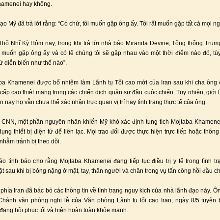
hamenei hay không.
o Mỹ đã trả lời rằng: “Có chứ, tôi muốn gặp ông ấy. Tôi rất muốn gặp tất cả mọi ng
hổ Nhĩ Kỳ Hôm nay, trong khi trả lời nhà báo Miranda Devine, Tổng thống Tru
 muốn gặp ông ấy và có lẽ chúng tôi sẽ gặp nhau vào một thời điểm nào đó, tù
ứ diễn biến như thế nào”.
ba Khamenei được bổ nhiệm làm Lãnh tụ Tối cao mới của Iran sau khi cha ông 
 cấp cao thiệt mạng trong các chiến dịch quân sự đầu cuộc chiến. Tuy nhiên, giới 
n nay họ vẫn chưa thể xác nhận trực quan vị trí hay tình trạng thực tế của ông.
 CNN, một phần nguyên nhân khiến Mỹ khó xác định tung tích Mojtaba Khamenei
ụng thiết bị điện tử để liên lạc. Mọi trao đổi được thực hiện trực tiếp hoặc thôn
nhằm tránh bị theo dõi.
o tình báo cho rằng Mojtaba Khamenei đang tiếp tục điều trị y tế trong tình tr
t sau khi bị bỏng nặng ở mặt, tay, thân người và chân trong vụ tấn công hồi đầu ch
 phía Iran đã bác bỏ các thông tin về tình trạng nguy kịch của nhà lãnh đạo này. 
Chánh văn phòng nghi lễ của Văn phòng Lãnh tụ tối cao Iran, ngày 8/5 tuyên
ang hồi phục tốt và hiện hoàn toàn khỏe mạnh.