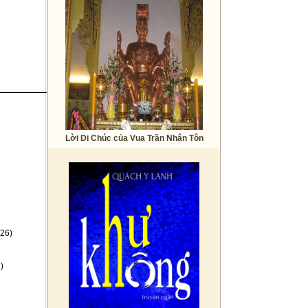
Lời Di Chúc của Vua Trần Nhân Tôn
26)
)