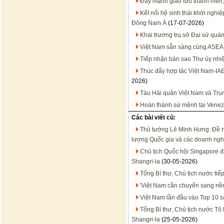
Đẩy mạnh giao lưu thanh niên,
Kết nối hệ sinh thái khởi nghi
Đông Nam Á
(17-07-2026)
Khai trương trụ sở Đại sứ quán
Việt Nam sẵn sàng cùng ASEA
Tiếp nhận bản sao Thư ủy nhiệ
Thúc đẩy hợp tác Việt Nam-IA
2026)
Tàu Hải quân Việt Nam và Trun
Hoàn thành sứ mệnh tại Venez
Các bài viết cũ:
Thủ tướng Lê Minh Hưng: Đề n
lượng Quốc gia và các doanh ngh
Chủ tịch Quốc hội Singapore đá
Shangri-la
(30-05-2026)
Tổng Bí thư, Chủ tịch nước tiế
'Việt Nam cần chuyển sang nền
Việt Nam lần đầu vào Top 10 sả
Tổng Bí thư, Chủ tịch nước Tô
Shangri-la
(25-05-2026)