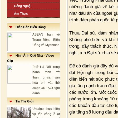
Việt, Trưởng Phái đoàn 
những đánh giá về kết q
Công Nghệ
như dấu ấn của ngoại gi
Ẩm Thực
trình đàm phán quốc tế p
Diễn Đàn Biển Đông
Thưa Đại sứ, đảm nhận
ASEAN bàn về
Không phổ biến vũ khí h
Trung Đông, Biển
Đông và Myanmar
trọng, đầy thách thức. N
nghị, xin Đại sứ chia sẻ
Hình Ảnh Quê Nhà - Video
Clip
Để có đánh giá đầy đủ và
Phở Hà Nội trong
đặt Hội nghị trong bối 
hành trình trở
thành di sản văn
diễn biến hết sức phức 
hóa phi vật thể
gia tăng cạnh tranh địa 
được UNESCO ghi
các nước lớn. Một cuộc 
danh
phòng trong khoảng 10 nă
Tin Thế Giới
các khoản đầu tư cho l
Ukraine thực hiện
gia tăng số lượng đầu đạ
vụ tấn công ồ ạt