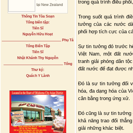
trong quá trình điều phố
tại New Zealand
Trong suốt quá trình đi
Thông Tin Tòa Soạn
Tổng biên tập:
tưởng của các nước dà
Tiến Sĩ
phối hợp tích cực của c
Nguyễn Hữu Hoạt
Phụ Tá
Sự tin tưởng đó trước h
Tổng Biên Tập
Tiến Sĩ
Việt Nam, một đất nước
Nhật Khánh Thy Nguyễn
tranh giải phóng dân tộc
Tổng
đất nước để đạt được nh
Thư ký:
Quách Y Lành
Đó là sự tin tưởng đối 
hóa, đa dạng hóa của Vi
cân bằng trong ứng xử.
Đó cũng là sự tin tưởng 
khả năng trao đổi thẳng
giải những khác biệt.