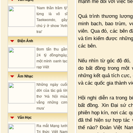
mạnh mẽ đối với việc tiế
'Nam thần trăm tỷ'
từng là võ sĩ
Quá trình thương lượng
Taekwondo, gây
minh bạch, bao trùm, vớ
chú ý ở show 'Anh
viên. Qua đó, các bên đ
trai'
và tìm kiếm được những g
Điện Ảnh
các bên.
Bom tấn thu gần
24 tỷ đồng/ngày,
Nếu nhìn từ góc độ đó,
một mình oanh tạc
rạp Việt
do bất đồng trong một 
những kết quả tích cực, 
Âm Nhạc
và các quốc gia thành viê
Những ngày cuối
đời của tác giả lời
thơ 'Hà Nội mùa
Hội nghị diễn ra trong b
vắng những cơn
bất đồng. Xin Đại sứ c
mưa'
phiên họp kín, nơi các q
Văn Học
đã thể hiện sự hợp tác 
Ra mắt Mạng lưới
thế nào? Đoàn Việt Nam
Tri thức Việt Nam