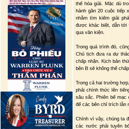
thể hóa giải. Mặc dù tr
hành gần 20 cuộc tiếp x
nhằm tìm kiếm giải phá
được khác biệt, dẫn tới
qua văn kiện.
Trong quá trình đó, cũn
Chủ tịch đưa ra dự thảo
chấp nhận. Kịch bản thứ 
bên B sẽ không thể chấp
Trong cả hai trường hợp,
phải chính thức lên tiến
sâu sắc. Phiên bế mạc c
để các bên chỉ trích lẫn
Chính vì vậy, chúng ta 
các nước phải tuyên b