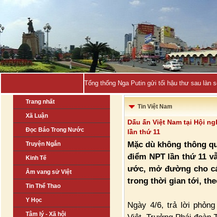
Tổng thống Nga Putin gửi tối hậu thư sau làn 
Trang nhất
Tin Việt Nam
Xã Luận
Dấu ấn Việt Nam tại Hội n
Đọc Báo Trong Nước
lần thứ 11
Mặc dù không thông qu
Truyện Ngắn
điểm NPT lần thứ 11 vẫ
Kinh Tế
ước, mở đường cho các
Âm vang sử Việt
trong thời gian tới, th
Tin Thể Thao
Y Học
Ngày 4/6, trả lời phỏn
Tâm lý - Xã hội