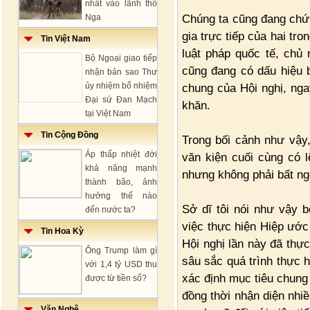
nhất vào lãnh thổ
Chúng ta cũng đang chứn
Nga
gia trực tiếp của hai tr
Tin Việt Nam
luật pháp quốc tế, chủ
Bộ Ngoại giao tiếp
cũng đang có dấu hiệu b
nhận bản sao Thư
ủy nhiệm bổ nhiệm
chung của Hội nghị, nga
Đại sứ Đan Mạch
khăn.
tại Việt Nam
Tin Cộng Đồng
Trong bối cảnh như vậy
Áp thấp nhiệt đới
văn kiện cuối cùng có l
khả năng mạnh
nhưng không phải bất ng
thành bão, ảnh
hưởng thế nào
Sở dĩ tôi nói như vậy 
đến nước ta?
việc thực hiện Hiệp ước
Tin Hoa Kỳ
Hội nghị lần này đã thực
Ông Trump làm gì
sâu sắc quá trình thực 
với 1,4 tỷ USD thu
xác định mục tiêu chung
được từ tiền số?
đồng thời nhận diện nhiề
Văn Nghệ