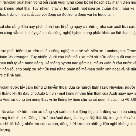
, Nuvolari xuất hiện trong bối cảnh Audi từng công bố kế hoạch đẩy mạnh điện h
lai không phát thải. Tuy nhiên, thay vì trở thành một siêu xe thuần điện, mẫu xe 
háp hybrid hiệu suất cao với động cơ đốt trong đóng vai trò trung tâm.
sát cho rằng điều này phản ánh thực tế rằng ngay cả những nhà sản xuất tích cực
ện cũng vẫn nhìn thấy giá trị của công nghệ hybrid trong phân khúc xe thể thao hi
ược phát triển dựa trên nhiều công nghệ chia sẻ với siêu xe Lamborghini Teme
đoàn Volkswagen. Tuy nhiên, Audi cho biết mẫu xe mới sở hữu công suất cao h
 theo triết lý vận hành riêng. Hệ thống hybrid bao gồm hai mô-tơ điện ở cầu trước v
ới hộp số, cho phép xe sở hữu khả năng phân bổ mô-men xoắn linh hoạt và hệ d
ro thế hệ mới.
volari được lấy cảm hứng từ huyền thoại đua xe người Italy Tazio Nuvolari, người
n thắng khi thi đấu cho Auto Union - một trong những tiền thân của Audi ngày nay. 
oi Audi sử dụng tên riêng thay vì hệ thống ký hiệu chữ và số quen thuộc như A6, Q
ế, Nuvolari sở hữu thân xe bằng sợi carbon, khí động học chủ động và nhiều côn
ương trình đua xe Công thức 1 mà Audi đang tham gia. Nội thất tập trung tối đa vào
iều chi tiết bằng nhôm và sợi carbon, đồng thời lược bỏ những tiện nghi không cần
 lượng.