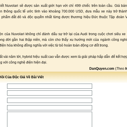
iết Nuvolari sẽ được sản xuất giới hạn với chỉ 499 chiếc trên toàn cầu. Giá bá
ền thông quốc tế ước tính vào khoảng 700.000 USD, đưa mẫu xe này trở thành
 phẩm đắt đỏ và độc quyền nhất từng được thương hiệu Đức thuộc Tập đoàn 
ện của Nuvolari không chỉ đánh dấu sự trở lại của Audi trong cuộc chơi siêu xe
òng đời gần hai thập niên, mà còn cho thấy xu hướng mới của ngành công ngh
điện hóa không đồng nghĩa với việc từ bỏ hoàn toàn động cơ đốt trong.
hất vài năm tới, hybrid hiệu suất cao vẫn được xem là giải pháp hấp dẫn để kết h
ng với công nghệ điện hiện đại.
DanQuyen.com
(
Theo
h
ồi Của Độc Giả Về Bài Viết