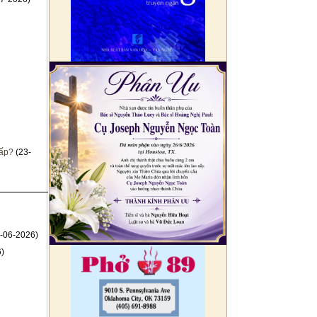
cấp?
(23-
-06-2026)
)