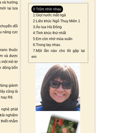
óa và hướng
mới lại lựa
0:Trộm nhìn nhau
1:Giọt nước mắt ngà
2:Liên khúc Ngô Thuỵ Miên 1
 chuyển đổi
3:Áo lụa Hà Đông
ệu năng cực
4:Tình khúc thứ nhất
5:Em còn nhớ mùa xuân
6:Trong tay nhau
rario thuộc
7:Một lần nào cho tôi gặp lại
ơn và được
em
à một mô-tơ
ẫn động bốn
 từng giành
Đây cũng là
8 hay R8.
g nghệ phát
 trải nghiệm
 thiết nhằm