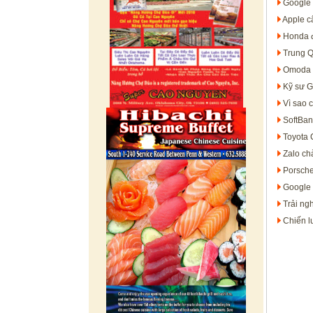
Google 
Apple c
Honda đ
Trung Q
Omoda &
Kỹ sư G
Vì sao 
SoftBan
Toyota 
Zalo ch
Porsche 
Google 
Trải ng
Chiến l