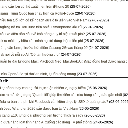
âng cấp lớn có thể xuất hiện trên iPhone 20
(28-07-2026)
 sang Trung Quốc bán chạy hơn cả Rolls-Royce
(28-07-2026)
iều tên tuổi lớn có kế hoạch đưa ô tô điện vào Việt Nam
(27-07-2026)
ngừng hỗ trợ YouTube trên nhiều smartphone đời cũ
(27-07-2026)
mẫu xe điện dẫn đầu về khả năng duy trì hiệu suất pin?
(25-07-2026)
k ra mắt huy hiệu xác minh người dùng thật miễn phí
(25-07-2026)
ùng cần làm gì trước thời điểm tắt sóng 2G vào tháng 9?
(24-07-2026)
sk nói về nỗi sợ AI: 'Cứ tận hưởng thôi'
(24-07-2026)
huẩn bị 'đại tu' dòng Mac: MacBook Neo, MacBook Air, iMac đồng loạt được nâng 
AI của OpenAI 'vượt rào' an ninh, tự tấn công mạng
(23-07-2026)
ết cũ:
I tự hành thay con người thực hiện nhiệm vụ nguy hiểm
(05-06-2026)
hức ra mắt ứng dụng 'Quanh tôi' giúp tìm kiếm các cửa hàng xăng dầu gần nhất
(02
Meta ra bản thu phí khi Facebook vẫn kiếm chục tỷ USD từ quảng cáo?
(02-06-2026
h Jeep Wrangler 2026 sắp được bán tại Việt Nam
(26-05-2026)
 xăng E10, từng loại phương tiện tương thích ra sao?
(26-05-2026)
 đưa hàng loạt tính năng AI xuống các dòng TV phổ thông
(24-05-2026)