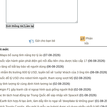
Phản
Gửi cho bạn bè
hồi
ết mới:
ps bổ sung tính năng trợ lý ảo
(07-08-2026)
uốc vận hành giàn phát điện gió nổi đầu tiên chịu được bão cấp 17
(06-08-2026)
 tảng số bắt tay bảo vệ người dùng
(06-08-2026)
nhắm thị trường 600 tỷ USD, tuyên bố sẽ 'cướp' khách của 3 ông lớn
(06-08-2026
uốc đổ tỷ USD cho robot hình người, tham vọng vượt Mỹ
(02-08-2026)
y tính lượng tử cùng định hình tương lai
(02-08-2026)
rigin F1 gây tranh cãi vì ngoại hình quá giống người thật
(02-08-2026)
ác tin tách hoạt động tại Trung Quốc để sáp nhập với SpaceX
(01-08-2026)
Earth tích hợp AI tạo ảnh, làm dấy lên lo ngại về 'deepfake từ không gian'
(01-08-2
hải Toyota Corolla, đây mới là mẫu xe hybrid được sử dụng nhiều nhất ở Mỹ
(29-0