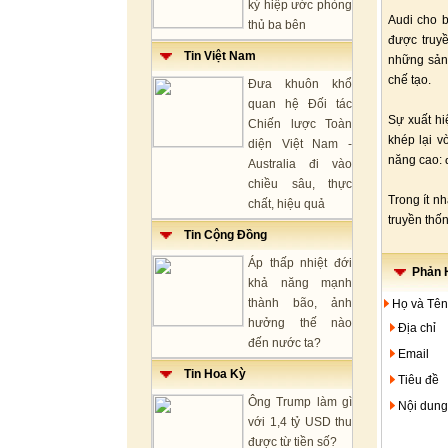
ký hiệp ước phòng
Audi cho b
thủ ba bên
được truy
Tin Việt Nam
những sản
chế tạo.
Đưa khuôn khổ
quan hệ Đối tác
Sự xuất hi
Chiến lược Toàn
khép lại v
diện Việt Nam -
năng cao: 
Australia đi vào
chiều sâu, thực
Trong ít n
chất, hiệu quả
truyền thố
Tin Cộng Đồng
Áp thấp nhiệt đới
Phản H
khả năng mạnh
thành bão, ảnh
Họ và Tên
hưởng thế nào
Địa chỉ
đến nước ta?
Email
Tin Hoa Kỳ
Tiêu đề
Ông Trump làm gì
Nội dung
với 1,4 tỷ USD thu
được từ tiền số?