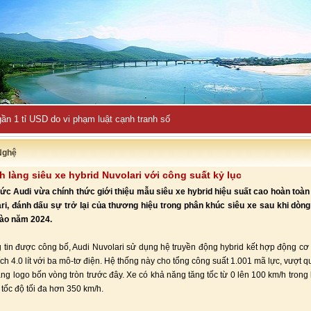
ần 1 tỉ USD do vi phạm luật cạnh tranh số
Nghệ
nh làng siêu xe hybrid Nuvolari với công suất kỷ lục
ức Audi vừa chính thức giới thiệu mẫu siêu xe hybrid hiệu suất cao hoàn toà
ri, đánh dấu sự trở lại của thương hiệu trong phân khúc siêu xe sau khi dò
vào năm 2024.
 tin được công bố, Audi Nuvolari sử dụng hệ truyền động hybrid kết hợp động cơ
ích 4.0 lít với ba mô-tơ điện. Hệ thống này cho tổng công suất 1.001 mã lực, vượt 
ng logo bốn vòng tròn trước đây. Xe có khả năng tăng tốc từ 0 lên 100 km/h trong
 tốc độ tối đa hơn 350 km/h.