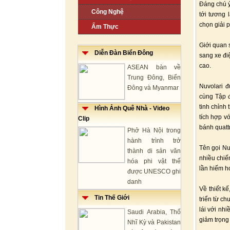
Đáng chú ý
Công Nghệ
tới tương 
chọn giải p
Ẩm Thực
Giới quan 
Diễn Đàn Biển Đông
sang xe đi
cao.
ASEAN bàn về
Trung Đông, Biển
Nuvolari đ
Đông và Myanmar
cùng Tập 
tinh chỉnh
Hình Ảnh Quê Nhà - Video
tích hợp v
Clip
bánh quatt
Phở Hà Nội trong
hành trình trở
Tên gọi Nu
thành di sản văn
nhiều chiế
hóa phi vật thể
lần hiếm h
được UNESCO ghi
danh
Về thiết k
Tin Thế Giới
triển từ ch
lái với nh
Saudi Arabia, Thổ
giảm trọng
Nhĩ Kỳ và Pakistan