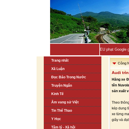
EU phạt Google g
Trang nhất
Công 
Xã Luận
Audi trì
Đọc Báo Trong Nước
Hãng xe Đ
tên Nuvola
Truyện Ngắn
sản xuất 
Kinh Tế
Âm vang sử Việt
Theo thông
kép dung t
Tin Thể Thao
xe từng ma
Y Học
giây và đạt
Tâm lý - Xã hội