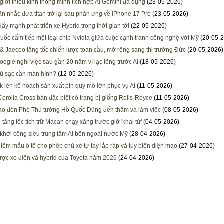
giới thiệu kính thông minh tích hợp AI Gemini đa dụng
(23-05-2026)
ân nhắc đưa titan trở lại sau phản ứng về iPhone 17 Pro
(23-05-2026)
ẩy mạnh phát triển xe Hybrid trong thời gian tới
(22-05-2026)
uốc cấm tiếp một loại chip Nvidia giữa cuộc cạnh tranh công nghệ với Mỹ
(20-05-2
 Jaecoo tăng tốc chiến lược toàn cầu, mở rộng sang thị trường Đức
(20-05-2026)
oogle nghỉ việc sau gần 20 năm vì lạc lõng trước AI
(18-05-2026)
củ sạc cần màn hình?
(12-05-2026)
k lên kế hoạch sản xuất pin quy mô lớn phục vụ AI
(11-05-2026)
Corolla Cross bản đặc biệt có trang bị giống Rolls-Royce
(11-05-2026)
ào đón Phó Thủ tướng Hồ Quốc Dũng đến thăm và làm việc
(08-05-2026)
tăng tốc tích trữ Macan chạy xăng trước giờ 'khai tử'
(04-05-2026)
khởi công siêu trung tâm AI bên ngoài nước Mỹ
(28-04-2026)
hiệm mẫu ô tô cho phép chủ xe tự tay lắp ráp và tùy biến diện mạo
(27-04-2026)
ược xe điện và hybrid của Toyota năm 2026
(24-04-2026)