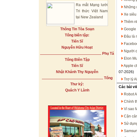
Ra mắt Mạng lưới
Những n
Tri thức Việt Nam
Xe siêu
tại New Zealand
Thêm nh
Thông Tin Tòa Soạn
Google 
Tổng biên tập:
Đâu là 
Tiến Sĩ
Faceboo
Nguyễn Hữu Hoạt
Người d
Phụ Tá
Elon Mu
Tổng Biên Tập
Tiến Sĩ
Apple c
Nhật Khánh Thy Nguyễn
07-2026)
Tổng
Trợ lý 
Thư ký:
Các bài vi
Quách Y Lành
Robot A
Chính t
Vì sao 
Cận cản
Sử dụng
Samsung