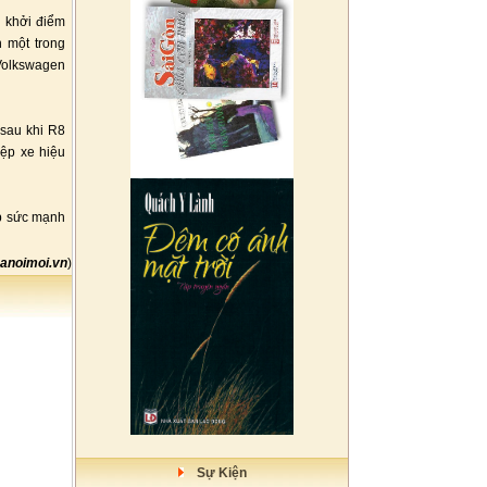
n khởi điểm
 một trong
Volkswagen
 sau khi R8
iệp xe hiệu
ợp sức mạnh
anoimoi.vn
)
Sự Kiện