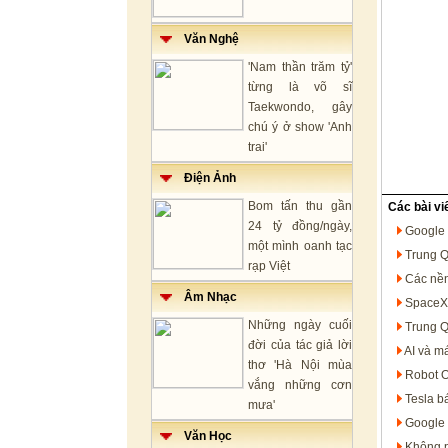
Văn Nghệ
'Nam thần trăm tỷ'
từng là võ sĩ
Taekwondo, gây
chú ý ở show 'Anh
trai'
Điện Ảnh
Bom tấn thu gần
Các bài vi
24 tỷ đồng/ngày,
Google Ma
một mình oanh tạc
Trung Q
rạp Việt
Các nền
Âm Nhạc
SpaceX 
Những ngày cuối
Trung Q
đời của tác giả lời
AI và má
thơ 'Hà Nội mùa
Robot O
vắng những cơn
Tesla b
mưa'
Google 
Văn Học
Không p