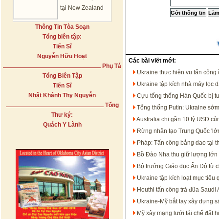
tại New Zealand
Thông Tin Tòa Soạn
Tổng biên tập:
Tiến Sĩ
Nguyễn Hữu Hoạt
Các bài viết mới:
Phụ Tá
Ukraine thực hiện vụ tấn công 
Tổng Biên Tập
Ukraine tập kích nhà máy lọc 
Tiến Sĩ
Nhật Khánh Thy Nguyễn
Cựu tổng thống Hàn Quốc bị t
Tổng
Tổng thống Putin: Ukraine sớm
Thư ký:
Australia chi gần 10 tỷ USD c
Quách Y Lành
Rừng nhân tạo Trung Quốc 'lớn
Pháp: Tấn công bằng dao tại t
Bồ Đào Nha thu giữ lượng lớn 
Bộ trưởng Giáo dục Ấn Độ từ c
Ukraine tập kích loạt mục tiêu
Houthi tấn công trả đũa Saudi 
Ukraine-Mỹ bắt tay xây dựng s
Mỹ xây mạng lưới tái chế đất h