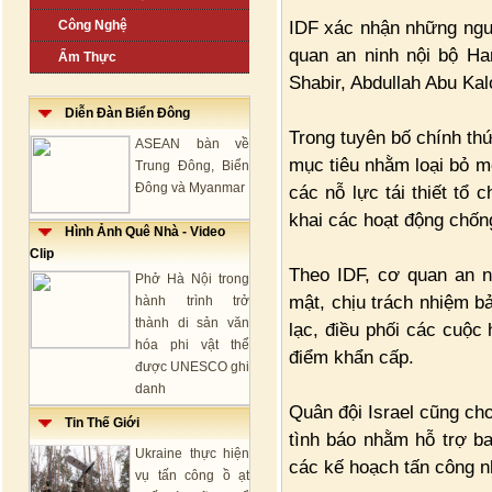
IDF xác nhận những ngư
Công Nghệ
quan an ninh nội bộ H
Ẩm Thực
Shabir, Abdullah Abu K
Diễn Đàn Biển Đông
Trong tuyên bố chính thứ
ASEAN bàn về
mục tiêu nhằm loại bỏ mố
Trung Đông, Biển
Đông và Myanmar
các nỗ lực tái thiết tổ
khai các hoạt động chống 
Hình Ảnh Quê Nhà - Video
Clip
Theo IDF, cơ quan an n
Phở Hà Nội trong
mật, chịu trách nhiệm b
hành trình trở
thành di sản văn
lạc, điều phối các cuộc
hóa phi vật thể
điểm khẩn cấp.
được UNESCO ghi
danh
Quân đội Israel cũng ch
Tin Thế Giới
tình báo nhằm hỗ trợ ba
Ukraine thực hiện
các kế hoạch tấn công n
vụ tấn công ồ ạt