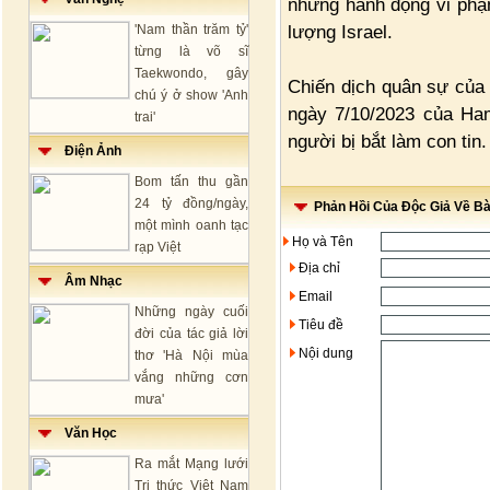
những hành động vi phạ
lượng Israel.
'Nam thần trăm tỷ'
từng là võ sĩ
Taekwondo, gây
Chiến dịch quân sự của 
chú ý ở show 'Anh
ngày 7/10/2023 của Ha
trai'
người bị bắt làm con tin.
Điện Ảnh
Bom tấn thu gần
24 tỷ đồng/ngày,
Phản Hồi Của Độc Giả Về Bài
một mình oanh tạc
Họ và Tên
rạp Việt
Địa chỉ
Âm Nhạc
Email
Những ngày cuối
Tiêu đề
đời của tác giả lời
Nội dung
thơ 'Hà Nội mùa
vắng những cơn
mưa'
Văn Học
Ra mắt Mạng lưới
Tri thức Việt Nam