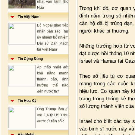
nhất vào lãnh thổ
Trong khi đó, cơ quan 
Nga
đình nằm trong số những
Tin Việt Nam
căn hộ đã bị trúng đạn,
Bộ Ngoại giao tiếp
người khác bị thương.
nhận bản sao Thư
ủy nhiệm bổ nhiệm
Đại sứ Đan Mạch
Những trường hợp tử vo
tại Việt Nam
đạt được hồi tháng 10 n
Tin Cộng Đồng
Israel và Hamas tại Gaza
Áp thấp nhiệt đới
khả năng mạnh
Theo số liệu từ cơ qua
thành bão, ảnh
mạng trong các cuộc kh
hưởng thế nào
hiệu lực. Cơ quan này k
đến nước ta?
trang trong thống kê t
Tin Hoa Kỳ
số lượng thành viên của
Ông Trump làm gì
với 1,4 tỷ USD thu
Israel cho biết các tay
được từ tiền số?
vào binh sĩ nước này và
Văn Nghệ