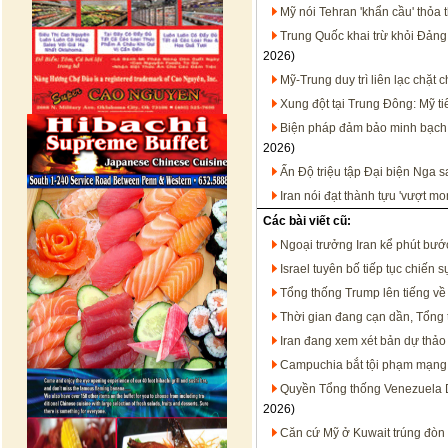
Mỹ nói Tehran 'khẩn cầu' thỏa 
Trung Quốc khai trừ khỏi Đảng
2026)
Mỹ-Trung duy trì liên lạc chặt
Xung đột tại Trung Đông: Mỹ t
Biện pháp đảm bảo minh bạch t
2026)
Ấn Độ triệu tập Đại biện Nga 
Iran nói đạt thành tựu 'vượt m
Các bài viết cũ:
Ngoại trưởng Iran kể phút bướ
Israel tuyên bố tiếp tục chiến
Tổng thống Trump lên tiếng về
Thời gian đang cạn dần, Tổng t
Iran đang xem xét bản dự thảo
Campuchia bắt tội phạm mạng t
Quyền Tổng thống Venezuela D
2026)
Căn cứ Mỹ ở Kuwait trúng đòn 