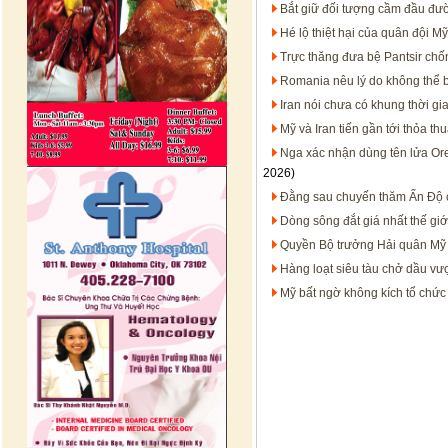
Bắt giữ đối tượng cầm đầu đườ
Hé lộ thiệt hại của quân đội M
Trực thăng đưa bệ Pantsir ch
Romania nêu lý do không thể 
Iran nói chưa có khung thời gi
Mỹ và Iran tiến gần tới thỏa t
Nga xác nhận dùng tên lửa Ore
2026)
Đằng sau chuyến thăm Ấn Độ 
Dòng sông đắt giá nhất thế gi
Quyền Bộ trưởng Hải quân Mỹ H
Hàng loạt siêu tàu chở dầu vượ
Mỹ bất ngờ không kích tổ chức 