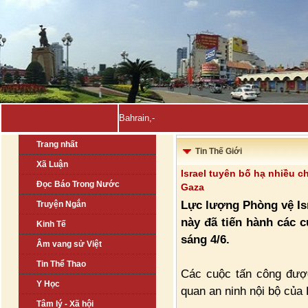
Bahrain, Kuwait tuyên bố _
Trang nhất
Tin Thế Giới
Xã Luận
Israel tuyên bố hạ nhiều 
Đọc Báo Trong Nước
Gaza
Lực lượng Phòng vệ Isr
Truyện Ngắn
này đã tiến hành các c
Kinh Tế
sáng 4/6.
Âm vang sử Việt
Tin Thể Thao
Các cuộc tấn công được
Y Học
quan an ninh nội bộ của
Tâm lý - Xã hội