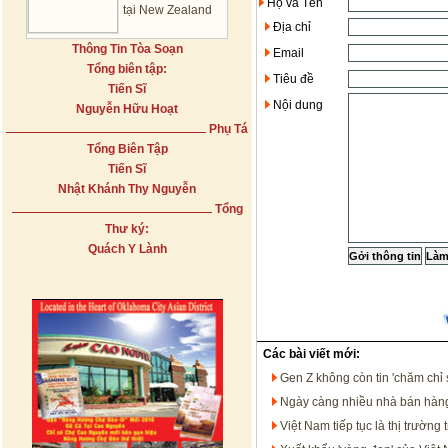
Họ và Tên
tại New Zealand
Địa chỉ
Thông Tin Tòa Soạn
Email
Tổng biên tập:
Tiêu đề
Tiến Sĩ
Nội dung
Nguyễn Hữu Hoạt
Phụ Tá
Tổng Biên Tập
Tiến Sĩ
Nhật Khánh Thy Nguyễn
Tổng
Thư ký:
Quách Y Lành
Các bài viết mới:
Gen Z không còn tin 'chăm chỉ 
Ngày càng nhiều nhà bán hàng
Việt Nam tiếp tục là thị trườ