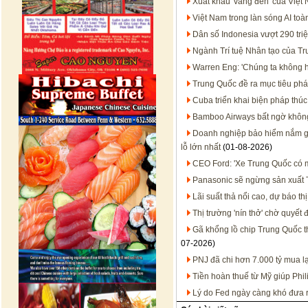
Xuất khẩu 'vàng đen' của Việt
Việt Nam trong làn sóng AI t
Dân số Indonesia vượt 290 tri
Ngành Trí tuệ Nhân tạo của T
Warren Eng: 'Chúng ta không họ
Trung Quốc đề ra mục tiêu phát
Cuba triển khai biện pháp thúc
Bamboo Airways bất ngờ không 
Doanh nghiệp bảo hiểm nắm gần
lỗ lớn nhất
(01-08-2026)
CEO Ford: 'Xe Trung Quốc có mặ
Panasonic sẽ ngừng sản xuất T
Lãi suất thả nổi cao, dự báo t
Thị trường 'nín thở' chờ quyết
Gã khổng lồ chip Trung Quốc 
07-2026)
PNJ đã chi hơn 7.000 tỷ mua l
Tiền hoàn thuế từ Mỹ giúp Phil
Lý do Fed ngày càng khó đưa ra