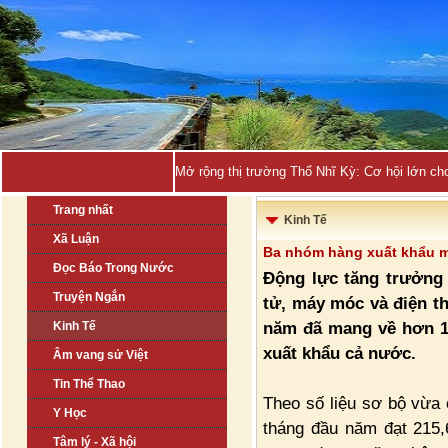
Mở rộng thị trường Thổ Nhĩ Kỳ: Cơ hội lớn ch
Trang nhất
Kinh Tế
Xã Luận
Ba nhóm hàng xuất khẩu m
Đọc Báo Trong Nước
Động lực tăng trưởng
Truyện Ngắn
tử, máy móc và điện t
năm đã mang về hơn 1
Kinh Tế
xuất khẩu cả nước.
Âm vang sử Việt
Tin Thể Thao
Theo số liệu sơ bộ vừa
Y Học
tháng đầu năm đạt 215,
Tâm lý - Xã hội