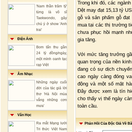
Trong khi đó, các ngành
'Nam thần trăm tỷ'
Dệt may đạt 15,13 tỷ US
từng là võ sĩ
gỗ và sản phẩm gỗ đạt 
Taekwondo, gây
chú ý ở show 'Anh
mua tại các thị trường 
trai'
chưa phục hồi mạnh như
gia tăng.
Điện Ảnh
Bom tấn thu gần
24 tỷ đồng/ngày,
Với mức tăng trưởng gần
một mình oanh tạc
quan trọng của nền kinh
rạp Việt
đang có sự dịch chuyển
Âm Nhạc
cao ngày càng đóng vai
Những ngày cuối
động và một số mặt hà
đời của tác giả lời
Đây được xem là tín hi
thơ 'Hà Nội mùa
cho thấy vị thế ngày cà
vắng những cơn
toàn cầu.
mưa'
Văn Học
Ra mắt Mạng lưới
Phản Hồi Của Độc Giả Về Bài
Tri thức Việt Nam