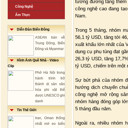
tương đương tăng thêm 
Công Nghệ
công nghệ cao đang tạo
Ẩm Thực
Nam.
Trong 5 tháng, nhóm má
Diễn Đàn Biển Đông
56,1 tỷ USD, tăng tới 46
ASEAN bàn về
Trung Đông, Biển
xuất khẩu lớn nhất của V
Đông và Myanmar
dụng cụ phụ tùng đạt gần
26,3 tỷ USD, tăng 17,7
Hình Ảnh Quê Nhà - Video
tỷ USD, chiếm trên một 
Clip
Phở Hà Nội trong
hành trình trở
Sự bứt phá của nhóm đi
thành di sản văn
hướng dịch chuyển chuỗ
hóa phi vật thể
công nghệ mở rộng sản 
được UNESCO ghi
nhóm hàng đóng góp lớn
danh
5 tháng đầu năm.
Tin Thế Giới
Iran, Oman thống
Ngoài ra, nhiều nhóm h
nhất mở eo biển