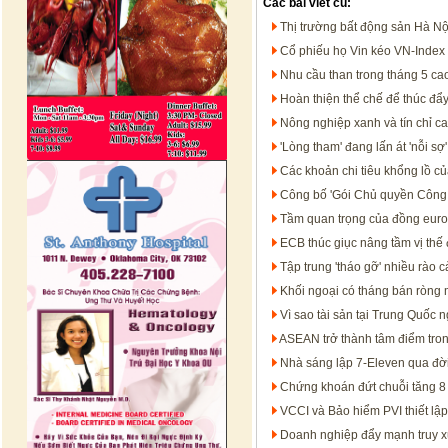
Các bài viết cũ:
Thị trường bất động sản Hà N
Cổ phiếu họ Vin kéo VN-Index 
Nhu cầu than trong tháng 5 ca
Hoàn thiện thể chế để thúc đẩy 
Nông nghiệp xanh và tín chỉ c
'Lòng tham' đang lấn át 'nỗi sợ
Các khoản chi tiêu khổng lồ c
Công bố 'Gói Chủ quyền Công
Tầm quan trọng của đồng euro t
ECB thúc giục nâng tầm vị thế
Tập trung 'tháo gỡ' nhiều rào 
Khối ngoại có tháng bán ròng
Vì sao tài sản tại Trung Quốc 
ASEAN trở thành tâm điểm tron
Nhà sáng lập 7-Eleven qua đờ
Chứng khoán đứt chuỗi tăng 8 t
VCCI và Bảo hiểm PVI thiết lập
Doanh nghiệp đẩy mạnh truy x