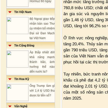
nhận mức tăng trưởng ấn
Hormuz 60 ngày
760,8 triệu USD; chất d
Tin Việt Nam
ăn gia súc và nguyên li
Bộ Ngoại giao tiếp
gần 1,46 tỷ USD, tăng 3
nhận bản sao Thư
USD, tăng tới 96,2% so 
ủy nhiệm bổ nhiệm
Đại sứ Đan Mạch
Ở lĩnh vực nông nghiệp,
tại Việt Nam
tăng 20,4%. Thủy sản ma
Tin Cộng Đồng
gần 790 triệu USD, tăng
Áp thấp nhiệt đới
sản của Việt Nam vẫn du
khả năng mạnh
phục hồi tại các thị trườ
thành bão, ảnh
hưởng thế nào
đến nước ta?
Tuy nhiên, bức tranh nô
Tin Hoa Kỳ
khẩu cà phê đạt 4,2 tỷ
đạt khoảng 2,01 tỷ USD
Ông Trump làm gì
với 1,4 tỷ USD thu
của một số nông sản ch
được từ tiền số?
năm 2025.
Văn Nghệ