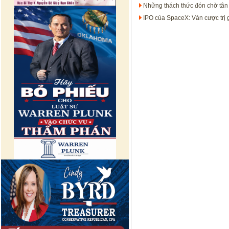
Những thách thức đón chờ tân
IPO của SpaceX: Ván cược trị 