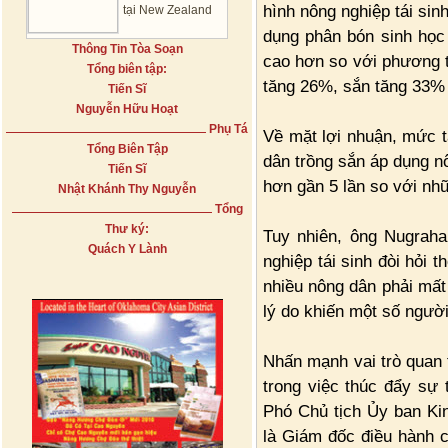
hình nông nghiệp tái sin
tại New Zealand
dụng phân bón sinh học 
Thông Tin Tòa Soạn
cao hơn so với phương t
Tổng biên tập:
tăng 26%, sắn tăng 33% 
Tiến Sĩ
Nguyễn Hữu Hoạt
Phụ Tá
Về mặt lợi nhuận, mức t
Tổng Biên Tập
dân trồng sắn áp dụng nô
Tiến Sĩ
hơn gần 5 lần so với n
Nhật Khánh Thy Nguyễn
Tổng
Thư ký:
Tuy nhiên, ông Nugraha
Quách Y Lành
nghiệp tái sinh đòi hỏi 
nhiều nông dân phải mất
lý do khiến một số người
Nhấn mạnh vai trò quan 
trong việc thúc đẩy sự 
Phó Chủ tịch Ủy ban K
là Giám đốc điều hành c