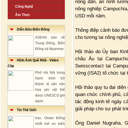
nông dân, an ninh lươn
Công Nghệ
nông nghiệp Campuchia, d
Ẩm Thực
USD mỗi năm.
Thông điệp cảnh báo đượ
Diễn Đàn Biển Đông
cho tương lai nông nghi
ASEAN bàn về
Trung Đông, Biển
Đông và Myanmar
Hội thảo do Ủy ban Kin
châu Âu tại Campuchi
Hình Ảnh Quê Nhà - Video
Swisscontact tại Campu
Clip
vững (ISA2) tổ chức tại
Phở Hà Nội trong
hành trình trở
thành di sản văn
Hội thảo quy tụ đại diện
hóa phi vật thể
quan chức chính phủ, các
được UNESCO ghi
tác động kinh tế ngày cà
danh
giải pháp cho sự phát t
Tin Thế Giới
Iran, Oman thống
Ông Daniel Nugraha, G
nhất mở eo biển