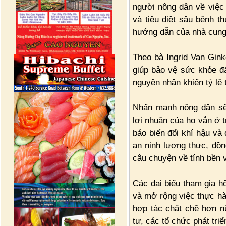
người nông dân về việc
và tiêu diệt sâu bệnh 
hướng dẫn của nhà cung
Theo bà Ingrid Van Gin
giúp bảo vệ sức khỏe đấ
nguyên nhân khiến tỷ lệ
Nhấn mạnh nông dân sẽ
lợi nhuận của họ vẫn ở t
báo biến đổi khí hậu và 
an ninh lương thực, đồn
câu chuyện về tính bền v
Các đại biểu tham gia hộ
và mở rộng việc thực hà
hợp tác chặt chẽ hơn n
tư, các tổ chức phát tri