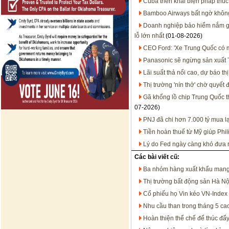
Cuba triển khai biện pháp thúc
Bamboo Airways bất ngờ không 
Doanh nghiệp bảo hiểm nắm gần
lỗ lớn nhất
(01-08-2026)
CEO Ford: 'Xe Trung Quốc có mặ
Panasonic sẽ ngừng sản xuất T
Lãi suất thả nổi cao, dự báo t
Thị trường 'nín thở' chờ quyết
Gã khổng lồ chip Trung Quốc 
07-2026)
PNJ đã chi hơn 7.000 tỷ mua l
Tiền hoàn thuế từ Mỹ giúp Phil
Lý do Fed ngày càng khó đưa ra
Các bài viết cũ:
Ba nhóm hàng xuất khẩu mang
Thị trường bất động sản Hà N
Cổ phiếu họ Vin kéo VN-Index 
Nhu cầu than trong tháng 5 ca
Hoàn thiện thể chế để thúc đẩy 