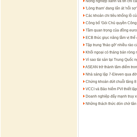
Nông nghiệp xanh và tín chỉ c
'Lòng tham' đang lấn át 'nỗi sợ
Các khoản chi tiêu khổng lồ c
Công bố 'Gói Chủ quyền Công
Tầm quan trọng của đồng euro t
ECB thúc giục nâng tầm vị thế
Tập trung 'tháo gỡ' nhiều rào 
Khối ngoại có tháng bán ròng
Vì sao tài sản tại Trung Quốc 
ASEAN trở thành tâm điểm tron
Nhà sáng lập 7-Eleven qua đờ
Chứng khoán đứt chuỗi tăng 8 t
VCCI và Bảo hiểm PVI thiết lập
Doanh nghiệp đẩy mạnh truy x
Những thách thức đón chờ tân