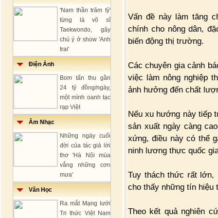
'Nam thần trăm tỷ'
Vấn đề này làm tăng chi
từng là võ sĩ
chính cho nông dân, đặc
Taekwondo, gây
chú ý ở show 'Anh
biến động thị trường.
trai'
Các chuyên gia cảnh báo 
Điện Ảnh
việc làm nông nghiệp th
Bom tấn thu gần
24 tỷ đồng/ngày,
ảnh hưởng đến chất lượn
một mình oanh tạc
rạp Việt
Nếu xu hướng này tiếp tụ
Âm Nhạc
sản xuất ngày càng cao
Những ngày cuối
xứng, điều này có thể 
đời của tác giả lời
ninh lương thực quốc gia
thơ 'Hà Nội mùa
vắng những cơn
Tuy thách thức rất lớn,
mưa'
cho thấy những tín hiệu 
Văn Học
Ra mắt Mạng lưới
Theo kết quả nghiên cứ
Tri thức Việt Nam