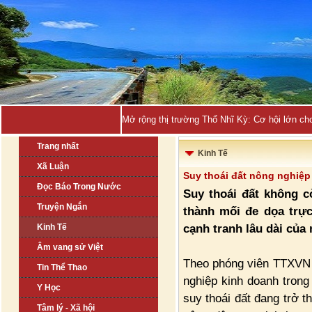
Mở rộng thị trường Thổ Nhĩ Kỳ: Cơ hội lớn ch
Trang nhất
Kinh Tế
Xã Luận
Suy thoái đất nông nghiệp
Đọc Báo Trong Nước
Suy thoái đất không c
Truyện Ngắn
thành mối đe dọa trực
cạnh tranh lâu dài củ
Kinh Tế
Âm vang sử Việt
Theo phóng viên TTXVN t
Tin Thể Thao
nghiệp kinh doanh trong
Y Học
suy thoái đất đang trở t
Tâm lý - Xã hội