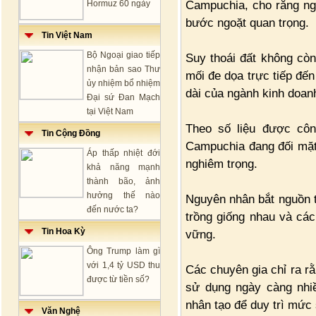
Campuchia, cho rằng n
Hormuz 60 ngày
bước ngoặt quan trọng.
Tin Việt Nam
Bộ Ngoại giao tiếp
Suy thoái đất không còn
nhận bản sao Thư
mối đe dọa trực tiếp đến
ủy nhiệm bổ nhiệm
dài của ngành kinh doan
Đại sứ Đan Mạch
tại Việt Nam
Theo số liệu được công
Tin Cộng Đồng
Campuchia đang đối mặt 
Áp thấp nhiệt đới
nghiêm trọng.
khả năng mạnh
thành bão, ảnh
hưởng thế nào
Nguyên nhân bắt nguồn từ
đến nước ta?
trồng giống nhau và các
Tin Hoa Kỳ
vững.
Ông Trump làm gì
với 1,4 tỷ USD thu
Các chuyên gia chỉ ra rằ
được từ tiền số?
sử dụng ngày càng nhi
nhân tạo để duy trì mức
Văn Nghệ