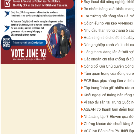
Suy thoái đất nông nghiệp khi
Ba nhóm hàng xuất khẩu mang
Thị trường bất động sản Hà N
Cổ phiếu họ Vin kéo VN-Index 
Nhu cầu than trong tháng 5 ca
Hoàn thiện thể chế để thúc đẩy 
Nông nghiệp xanh và tín chỉ c
'Lòng tham' đang lấn át 'nỗi sợ
Các khoản chi tiêu khổng lồ c
Công bố 'Gói Chủ quyền Công
Tầm quan trọng của đồng euro t
ECB thúc giục nâng tầm vị thế
Tập trung 'tháo gỡ' nhiều rào 
Khối ngoại có tháng bán ròng
Vì sao tài sản tại Trung Quốc 
ASEAN trở thành tâm điểm tron
Nhà sáng lập 7-Eleven qua đờ
Chứng khoán đứt chuỗi tăng 8 t
VCCI và Bảo hiểm PVI thiết lập