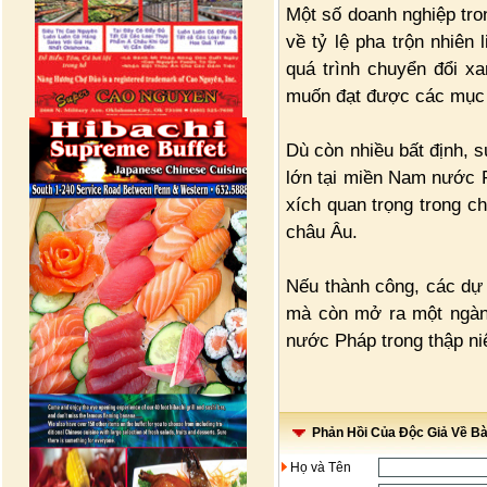
Một số doanh nghiệp tro
về tỷ lệ pha trộn nhiên
quá trình chuyển đổi x
muốn đạt được các mục t
Dù còn nhiều bất định, 
lớn tại miền Nam nước 
xích quan trọng trong ch
châu Âu.
Nếu thành công, các dự 
mà còn mở ra một ngành
nước Pháp trong thập niê
Phản Hồi Của Độc Giả Về Bài
Họ và Tên