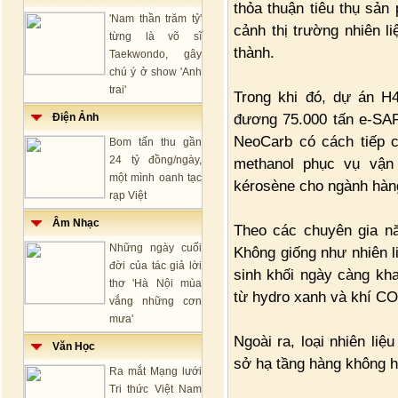
thỏa thuận tiêu thụ sản
'Nam thần trăm tỷ'
cảnh thị trường nhiên l
từng là võ sĩ
thành.
Taekwondo, gây
chú ý ở show 'Anh
trai'
Trong khi đó, dự án H
đương 75.000 tấn e-SAF 
Điện Ảnh
NeoCarb có cách tiếp c
Bom tấn thu gần
24 tỷ đồng/ngày,
methanol phục vụ vận 
một mình oanh tạc
kérosène cho ngành hàng 
rạp Việt
Âm Nhạc
Theo các chuyên gia nă
Những ngày cuối
Không giống như nhiên l
đời của tác giả lời
sinh khối ngày càng kha
thơ 'Hà Nội mùa
từ hydro xanh và khí CO₂
vắng những cơn
mưa'
Ngoài ra, loại nhiên li
Văn Học
sở hạ tầng hàng không h
Ra mắt Mạng lưới
Tri thức Việt Nam