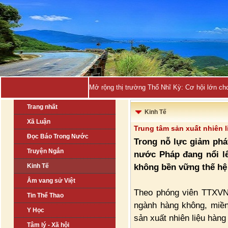
Mở rộng thị trường Thổ Nhĩ Kỳ: Cơ hội lớn ch
Trang nhất
Kinh Tế
Xã Luận
Trung tâm sản xuất nhiên 
Đọc Báo Trong Nước
Trong nỗ lực giảm phá
Truyện Ngắn
nước Pháp đang nổi lê
không bền vững thế hệ
Kinh Tế
Âm vang sử Việt
Theo phóng viên TTXVN t
Tin Thể Thao
ngành hàng không, miề
Y Học
sản xuất nhiên liệu hàn
Tâm lý - Xã hội