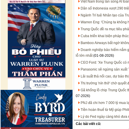
Việt Nam trong làn sóng AI t
Dân số Indonesia vượt 290 tri
Ngành Trí tuệ Nhân tạo của T
Warren Eng: 'Chúng ta không họ
Trung Quốc đề ra mục tiêu phát
Cuba triển khai biện pháp thúc
Bamboo Airways bất ngờ không 
Doanh nghiệp bảo hiểm nắm gần
lỗ lớn nhất
(01-08-2026)
CEO Ford: 'Xe Trung Quốc có mặ
Panasonic sẽ ngừng sản xuất T
Lãi suất thả nổi cao, dự báo t
Thị trường 'nín thở' chờ quyết
Gã khổng lồ chip Trung Quốc 
07-2026)
PNJ đã chi hơn 7.000 tỷ mua l
Tiền hoàn thuế từ Mỹ giúp Phil
Lý do Fed ngày càng khó đưa ra
Các bài viết cũ: