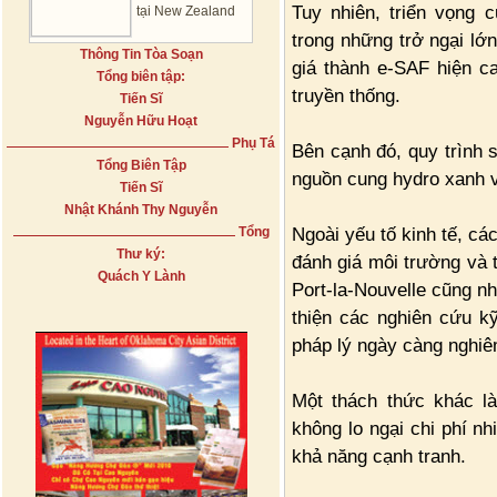
Tuy nhiên, triển vọng 
tại New Zealand
trong những trở ngại lớn
Thông Tin Tòa Soạn
giá thành e-SAF hiện c
Tổng biên tập:
truyền thống.
Tiến Sĩ
Nguyễn Hữu Hoạt
Phụ Tá
Bên cạnh đó, quy trình sả
Tổng Biên Tập
nguồn cung hydro xanh v
Tiến Sĩ
Nhật Khánh Thy Nguyễn
Ngoài yếu tố kinh tế, cá
Tổng
Thư ký:
đánh giá môi trường và t
Quách Y Lành
Port-la-Nouvelle cũng nh
thiện các nghiên cứu k
pháp lý ngày càng nghiê
Một thách thức khác l
không lo ngại chi phí n
khả năng cạnh tranh.