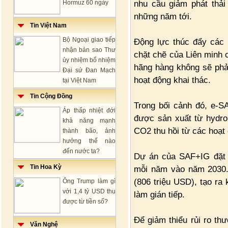
nhu cầu giảm phát thải
Hormuz 60 ngày
những năm tới.
Tin Việt Nam
Bộ Ngoại giao tiếp
Động lực thúc đẩy các 
nhận bản sao Thư
chặt chẽ của Liên minh 
ủy nhiệm bổ nhiệm
hãng hàng không sẽ phải
Đại sứ Đan Mạch
hoạt động khai thác.
tại Việt Nam
Tin Cộng Đồng
Trong bối cảnh đó, e-S
Áp thấp nhiệt đới
được sản xuất từ hydro 
khả năng mạnh
CO2 thu hồi từ các hoạt
thành bão, ảnh
hưởng thế nào
đến nước ta?
Dự án của SAF+IG đặt 
Tin Hoa Kỳ
mỗi năm vào năm 2030. 
(806 triệu USD), tạo ra
Ông Trump làm gì
với 1,4 tỷ USD thu
làm gián tiếp.
được từ tiền số?
Để giảm thiểu rủi ro th
Văn Nghệ