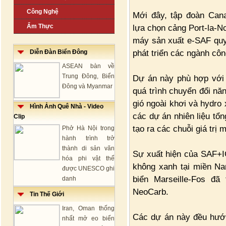
Công Nghệ
Mới đây, tập đoàn Can
Ẩm Thực
lựa chọn cảng Port-la-N
máy sản xuất e-SAF quy
phát triển các ngành cô
Diễn Đàn Biển Đông
ASEAN bàn về
Trung Đông, Biển
Dự án này phù hợp với 
Đông và Myanmar
quá trình chuyển đổi nă
gió ngoài khơi và hydro
Hình Ảnh Quê Nhà - Video
các dự án nhiên liệu tổ
Clip
tạo ra các chuỗi giá trị 
Phở Hà Nội trong
hành trình trở
thành di sản văn
Sự xuất hiện của SAF+IG
hóa phi vật thể
không xanh tại miền N
được UNESCO ghi
biển Marseille-Fos đã
danh
NeoCarb.
Tin Thế Giới
Iran, Oman thống
Các dự án này đều hướn
nhất mở eo biển